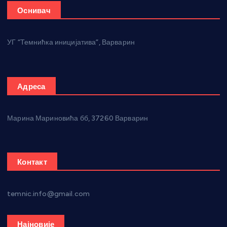
Оснивач
УГ “Темнићка иницијатива”, Варварин
Адреса
Марина Мариновића бб, 37260 Варварин
Контакт
temnic.info@gmail.com
Најновије