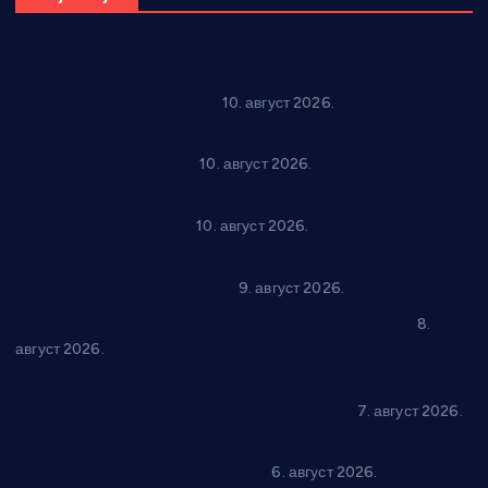
Књига која открива трагове руске духовности у Србији 11.
августа стиже у Варварин
10. август 2026.
Рок звуци крај средњовековне тврђаве: “Riff” бенд 15.
августа у Град Сталаћу
10. август 2026.
Спрема се рок спектакл у Варварину: “Трећа смена” 14.
августа у центру града
10. август 2026.
Вече за памћење у Брусу: “Trio Maracto” одушевио
публику на Градском базену
9. август 2026.
“Долина Бачине” кренула у уређење кутка за младе
8.
август 2026.
Општина Ћићевац наставља да подржава предузетнике:
10 нових субвенција за самозапошљавање
7. август 2026.
Вражогрнци чувају традицију: “Михољски сусрети села”
уз спортска надметања и забаву
6. август 2026.