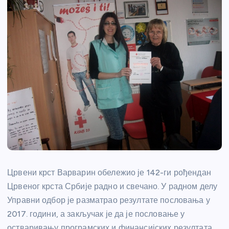
Црвени крст Варварин обележио је 142-ги рођендан
Црвеног крста Србије радно и свечано. У радном делу
Управни одбор је разматрао резултате пословања у
2017. години, а закључак је да је пословање у
остваривању програмских и финансијских резултата