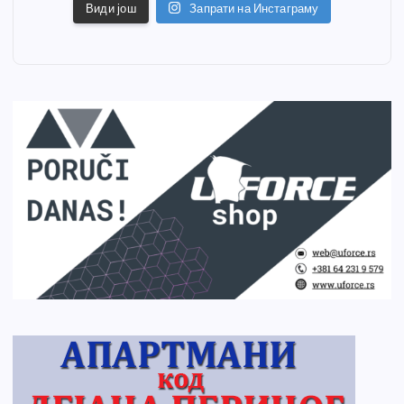
Види још
Запрати на Инстаграму