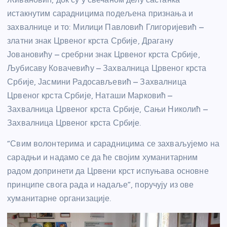
истакнутим сарадницима п
одељена признања и
захвалнице и то: Милици Павловић Глигоријевић –
златни знак Црвеног крста Србије, Драгану
Јовановићу – сребрни знак Црвеног крста Србије,
Љубисаву Ковачевићу – Захвалница Црвеног крста
Србије, Јасмини Радосављевић – Захвалница
Црвеног крста Србије, Наташи Марковић –
Захвалница Црвеног крста Србије, Сањи Николић –
Захвалница Црвеног крста Србије.
“Свим волонтерима и сарадницима се захваљујемо на
сарадњи и надамо се да ће својим хуманитарним
радом допринети да Црвени крст испуњава основне
принципе свога рада и надаље”, поручују из ове
хуманитарне организације.