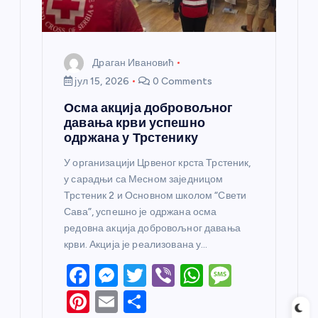
а
Драган Ивановић
јул 15, 2026
0 Comments
Осма акција добровољног
давања крви успешно
одржана у Трстенику
У организацији Црвеног крста Трстеник,
у сарадњи са Месном заједницом
Трстеник 2 и Основном школом “Свети
Сава”, успешно је одржана осма
редовна акција добровољног давања
крви. Акција је реализована у…
F
M
T
Vi
W
M
a
e
w
b
h
e
Pi
E
S