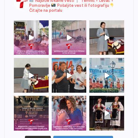
Najbrže lokalne vesti
Temnić • Levač •
Pomoravlje
Pošaljite vest ili fotografiju
Čitajte na portalu