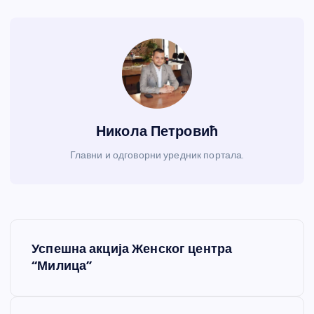
Никола Петровић
Главни и одговорни уредник портала.
К
Успешна акција Женског центра
р
“Милица”
е