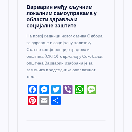
Варварин међу кључним
локалним самоуправама у
области здравља и
социјалне заштите
На првој седници новог сазива Одбора
за здравље и социјалну политику
Сталне конференције градова и
општина (СКГО), одржаној у Сокобањи,
општина Варварин изабрана је за
заменика председника овог важног
тела.…
F
M
T
Vi
W
M
a
e
w
b
h
e
Pi
E
S
c
ss
itt
er
at
ss
nt
m
h
e
e
er
s
a
er
ail
ar
b
n
A
g
e
e