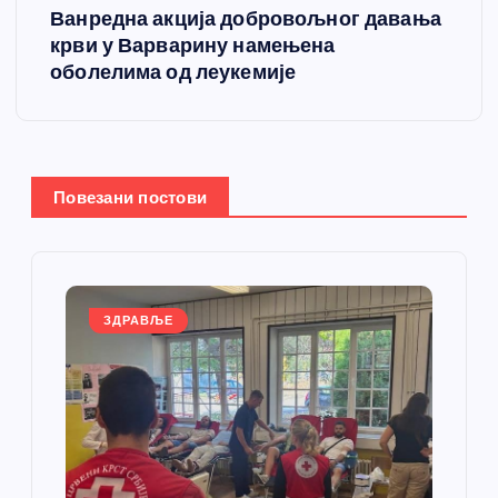
Ванредна акција добровољног давања
т
крви у Варварину намењена
оболелима од леукемије
а
њ
е
Повезани постови
ч
л
ЗДРАВЉЕ
а
н
к