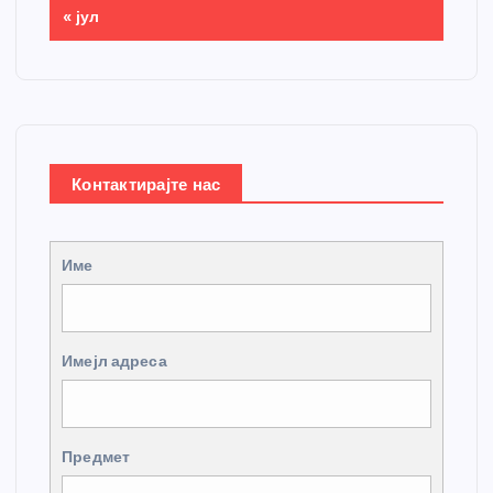
« јул
Контактирајте нас
Име
Имејл адреса
Предмет