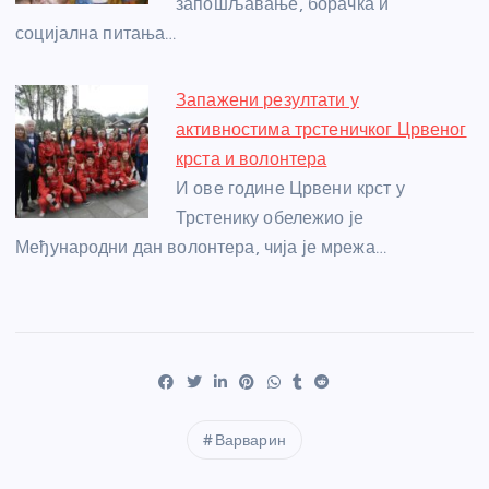
запошљавање, борачка и
социјална питања…
Запажени резултати у
активностима трстеничког Црвеног
крста и волонтера
И ове године Црвени крст у
Трстенику обележио је
Међународни дан волонтера, чија је мрежа…
Варварин