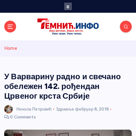
S
k
i
p
t
o
Темнићки
c
Home
o
n
информативн
t
e
У Варварину радно и свечано
и портал
n
обележен 142. рођендан
t
Црвеног крста Србије
Никола Петровић
Здравље
фебруар 8, 2018
0 Comments