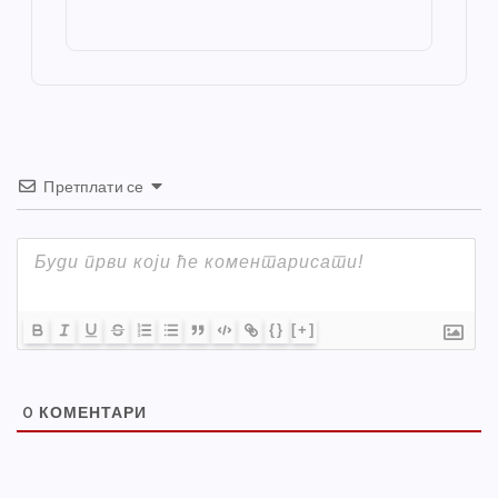
o
g
p
e
st
o
er
p
k
Претплати се
{}
[+]
0
КОМЕНТАРИ