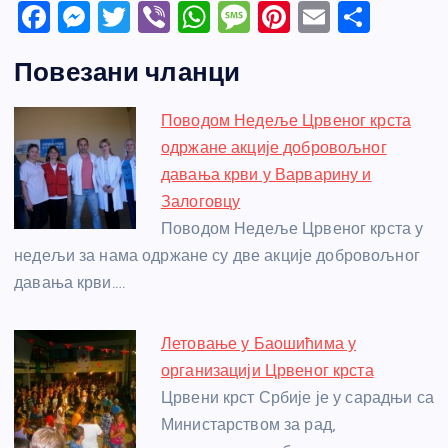
F
M
T
Vi
W
M
Pi
E
S
a
e
w
b
h
e
nt
m
h
Повезани чланци
c
ss
itt
er
at
ss
er
ail
ar
e
e
er
s
a
e
e
Поводом Недеље Црвеног крста
b
n
A
g
st
одржане акције добровољног
o
g
p
e
давања крви у Варварину и
o
er
p
Залоговцу
Поводом Недеље Црвеног крста у
k
недељи за нама одржане су две акције добровољног
давања крви.…
Летовање у Баошићима у
организацији Црвеног крста
Црвени крст Србије је у сарадњи са
Министарством за рад,