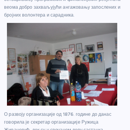
веома добро захваљујући ангажовању запослених и
бројних волонтера и сарадника.
О развоју организације од 1876. године до данас
говорила је секретар организације Ружица
Живановић, док су у свечаном делу састанка