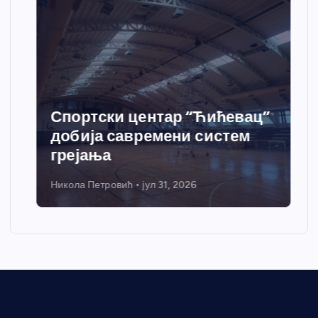
Спортски центар “Ћићевац”
добија савремени систем
грејања
Никола Петровић
јул 31, 2026