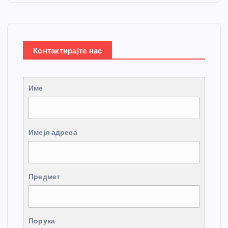
Контактирајте нас
Име
Имејл адреса
Предмет
Порука