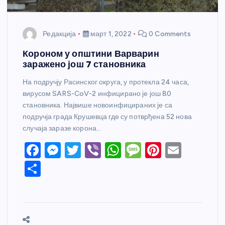
Редакција
март 1, 2022
0 Comments
Короном у општини Варварин
заражено још 7 становника
На подручју Расинског округа, у протекла 24 часа,
вирусом SARS-CoV-2 инфицирано је још 80
становника. Највише новоинфицираних је са
подручја града Крушевца где су потврђена 52 нова
случаја заразе корона…
F
M
T
Vi
W
M
Pi
E
a
e
w
b
h
e
nt
m
S
c
ss
itt
er
at
ss
er
ail
h
e
e
er
s
a
e
ar
b
n
A
g
st
e