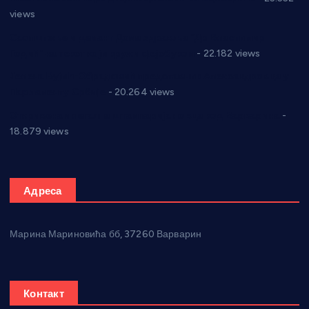
views
Саопштење и демант Дома здравља “Др Властимир
Годић” на текст који кружи фејсбуком
- 22.182 views
Јелена Вујић-Обрадовић представник Александровца у
Парламенту Србије
- 20.264 views
Откривена илегална штампарија новца код Варварина
-
18.879 views
Адреса
Марина Мариновића бб, 37260 Варварин
Контакт