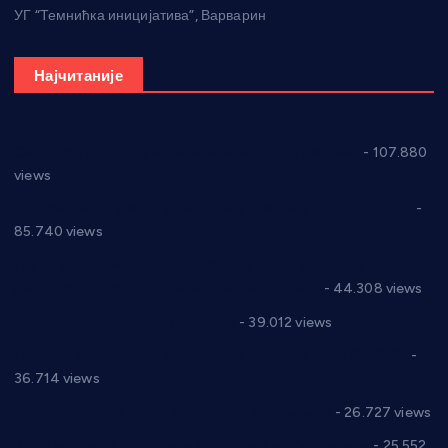
УГ “Темнићка иницијатива”, Варварин
Најчитаније
СНС: Осуда говора мржње и насиља над женама
- 107.880
views
Планска искључења електричне енергије за 27.07.2022.
-
85.740 views
Горан Макрагић директор, Ђорђе Бајић спортски
директор новог прволигаша из Варварина
- 44.308 views
Цене на крушевачким пијацама
- 39.012 views
Планска искључења електричне енергије за 19.05.2021.
-
36.714 views
Реконструкција хотела “Плажа” у Варварину
- 26.727 views
Апел за помоћ породици Марковић из Варварина
- 25.552