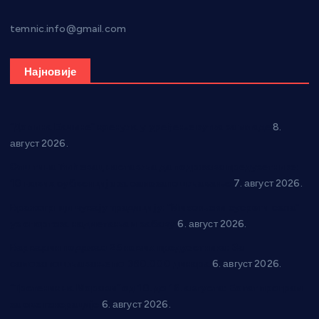
temnic.info@gmail.com
Најновије
“Долина Бачине” кренула у уређење кутка за младе
8.
август 2026.
Општина Ћићевац наставља да подржава предузетнике:
10 нових субвенција за самозапошљавање
7. август 2026.
Вражогрнци чувају традицију: “Михољски сусрети села”
уз спортска надметања и забаву
6. август 2026.
Варварин подржао 25 нових предузетника: За
самозапошљавање по 380.000 динара
6. август 2026.
“Трстеник на Морави” од 10. до 16. августа: Богат програм
за све генерације
6. август 2026.