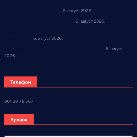
“Да се ради и гради по твом”: Трстеник улаже 4 милиона
динара у пројекте грађана
6. август 2026.
In memoriam: Тања Вилотијевић
6. август 2026.
Даница Петровић оживљава лик и дело Десанке
Максимовић
6. август 2026.
Александровац спреман за 61. “Жупску бербу”
5. август
2026.
Телефон
061 30 76 567
Архива