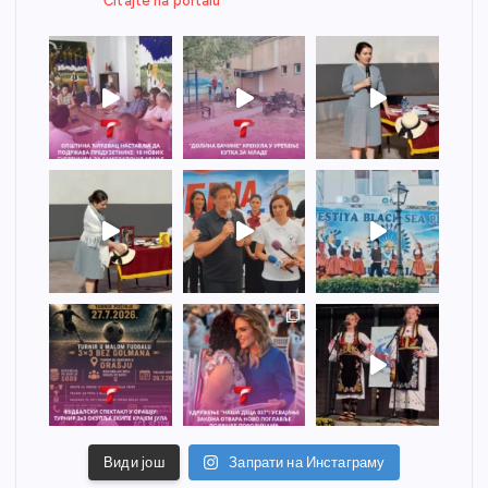
Čitajte na portalu
Види још
Запрати на Инстаграму