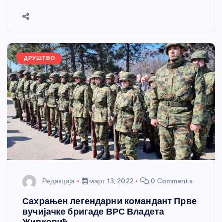
b
n
A
g
st
e
o
g
p
e
o
er
p
k
ДРУШТВО
Редакција
март 13, 2022
0 Comments
Сахрањен легендарни командант Прве
вучијачке бригаде ВРС Владета
Живковић