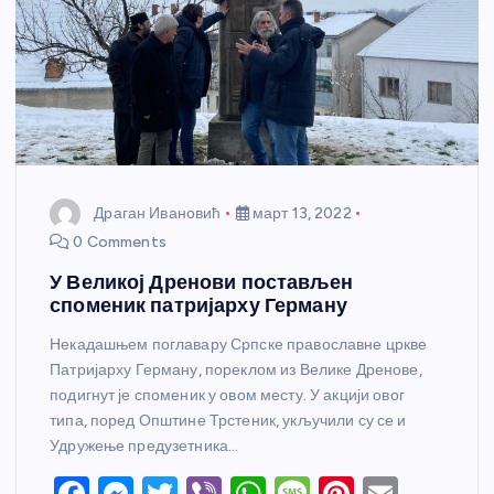
Драган Ивановић
март 13, 2022
0 Comments
У Великој Дренови постављен
споменик патријарху Герману
Некадашњем поглавару Српске православне цркве
Патријарху Герману, пореклом из Велике Дренове,
подигнут је споменик у овом месту. У акцији овог
типа, поред Општине Трстеник, укључили су се и
Удружење предузетника…