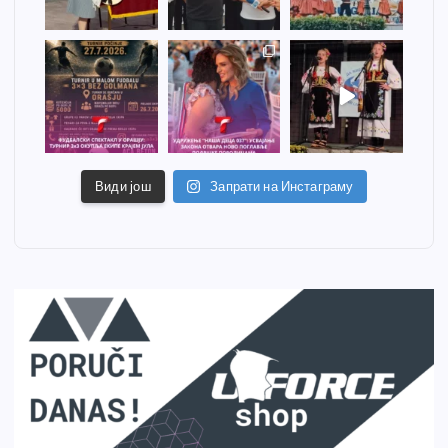
Види још
Запрати на Инстаграму