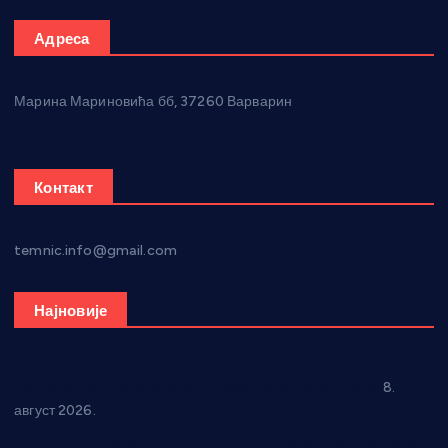
Адреса
Марина Мариновића бб, 37260 Варварин
Контакт
temnic.info@gmail.com
Најновије
“Долина Бачине” кренула у уређење кутка за младе
8.
август 2026.
Општина Ћићевац наставља да подржава предузетнике: