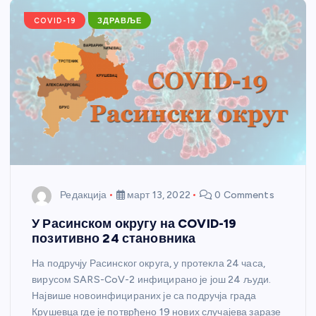
k
COVID-19
ЗДРАВЉЕ
Редакција
март 13, 2022
0 Comments
У Расинском округу на COVID-19
позитивно 24 становника
На подручју Расинског округа, у протекла 24 часа,
вирусом SARS-CoV-2 инфицирано је још 24 људи.
Највише новоинфицираних је са подручја града
Крушевца где је потврђено 19 нових случајева заразе