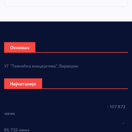
Оснивач
УГ “Темнићка иницијатива”, Варварин
Најчитаније
СНС: Осуда говора мржње и насиља над женама
- 107.872
views
Планска искључења електричне енергије за 27.07.2022.
-
85.732 views