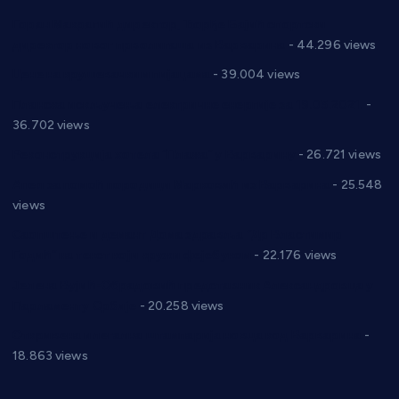
Горан Макрагић директор, Ђорђе Бајић спортски
директор новог прволигаша из Варварина
- 44.296 views
Цене на крушевачким пијацама
- 39.004 views
Планска искључења електричне енергије за 19.05.2021.
-
36.702 views
Реконструкција хотела “Плажа” у Варварину
- 26.721 views
Апел за помоћ породици Марковић из Варварина
- 25.548
views
Саопштење и демант Дома здравља “Др Властимир
Годић” на текст који кружи фејсбуком
- 22.176 views
Јелена Вујић-Обрадовић представник Александровца у
Парламенту Србије
- 20.258 views
Откривена илегална штампарија новца код Варварина
-
18.863 views