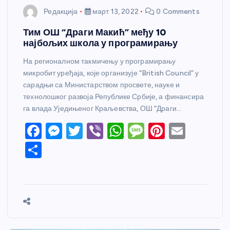
Редакција
март 13, 2022
0 Comments
Тим ОШ “Драги Макић” међу 10
најбољих школа у програмирању
На регионалном такмичењу у програмирању
микробит уређаја, које организује “British Council” у
сарадњи са Министарством просвете, науке и
технолошког развоја Републике Србије, а финансира
га влада Уједињеног Краљевства, ОШ “Драги…
F
M
T
Vi
W
M
Pi
E
a
e
w
b
h
e
nt
m
S
c
ss
itt
er
at
ss
er
ail
h
e
e
er
s
a
e
ar
b
n
A
g
st
e
o
g
p
e
o
er
p