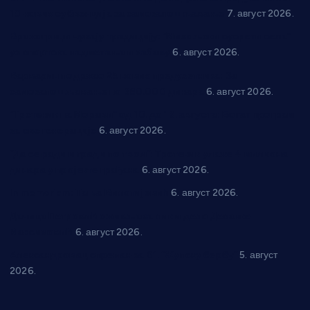
10 нових субвенција за самозапошљавање
7. август 2026.
Вражогрнци чувају традицију: “Михољски сусрети села”
уз спортска надметања и забаву
6. август 2026.
Варварин подржао 25 нових предузетника: За
самозапошљавање по 380.000 динара
6. август 2026.
“Трстеник на Морави” од 10. до 16. августа: Богат програм
за све генерације
6. август 2026.
“Да се ради и гради по твом”: Трстеник улаже 4 милиона
динара у пројекте грађана
6. август 2026.
In memoriam: Тања Вилотијевић
6. август 2026.
Даница Петровић оживљава лик и дело Десанке
Максимовић
6. август 2026.
Александровац спреман за 61. “Жупску бербу”
5. август
2026.