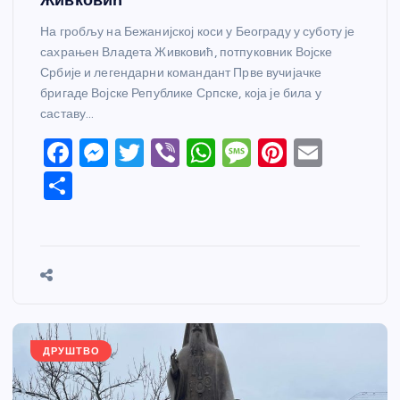
На гробљу на Бежанијској коси у Београду у суботу је
сахрањен Владета Живковић, потпуковник Војске
Србије и легендарни командант Прве вучијачке
бригаде Војске Републике Српске, која је била у
саставу…
F
M
T
Vi
W
M
Pi
E
a
e
w
b
h
e
nt
m
S
c
ss
itt
er
at
ss
er
ail
h
e
e
er
s
a
e
ar
b
n
A
g
st
e
o
g
p
e
o
er
p
k
ДРУШТВО