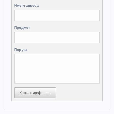
Имејл адреса
Предмет
Порука
Контактирајте нас