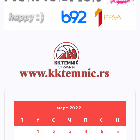
март 2022.
П
У
С
Ч
П
С
Н
1
2
3
4
5
6