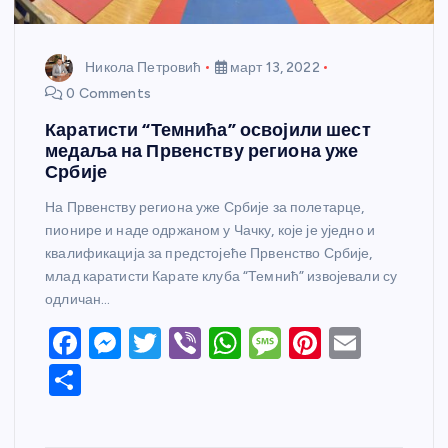
Никола Петровић
март 13, 2022
0 Comments
Каратисти “Темнића” освојили шест
медаља на Првенству региона уже
Србије
На Првенству региона уже Србије за полетарце,
пионире и наде одржаном у Чачку, које је уједно и
квалификација за предстојеће Првенство Србије,
млад каратисти Карате клуба “Темнић” извојевали су
одличан…
F
M
T
Vi
W
M
Pi
E
a
e
w
b
h
e
nt
m
S
c
ss
itt
er
at
ss
er
ail
h
e
e
er
s
a
e
ar