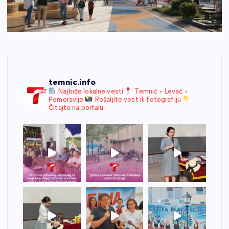
temnic.info
Najbrže lokalne vesti
Temnić • Levač •
Pomoravlje
Pošaljite vest ili fotografiju
Čitajte na portalu