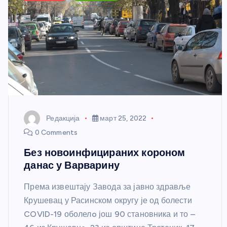
Редакција
март 25, 2022
0 Comments
Без новоинфицираних короном
данас у Варварину
Према извештају Завода за јавно здравље
Крушевац у Расинском округу је од болести
COVID-19 оболелo још 90 становника и то –