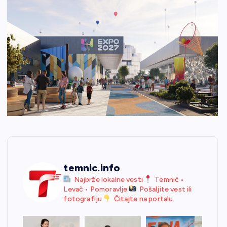
temnic.info
Najbrže lokalne vesti
Temnić •
Levač • Pomoravlje
Pošaljite vest ili
fotografiju
Čitajte na portalu