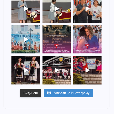
Види још
Запрати на Инстаграму