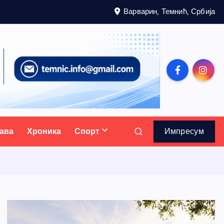
Варварин, Темнић, Србија
ава
Хроника
Спорт
Импресум