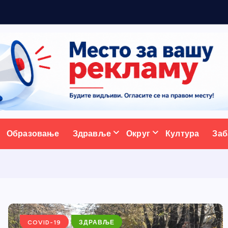
а
д
ативни портал
Образовање
Здравље
Округ
Култура
Заб
COVID-19
ЗДРАВЉЕ