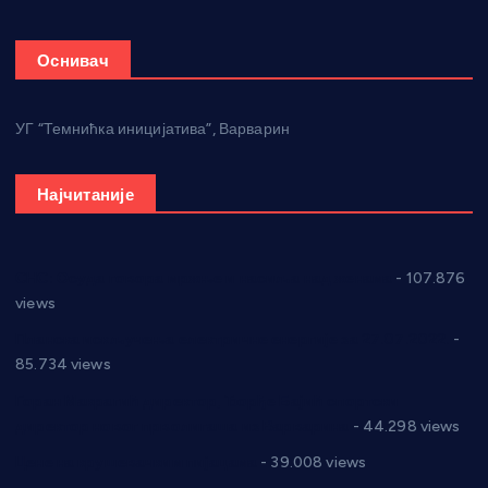
Оснивач
УГ “Темнићка иницијатива”, Варварин
Најчитаније
СНС: Осуда говора мржње и насиља над женама
- 107.876
views
Планска искључења електричне енергије за 27.07.2022.
-
85.734 views
Горан Макрагић директор, Ђорђе Бајић спортски
директор новог прволигаша из Варварина
- 44.298 views
Цене на крушевачким пијацама
- 39.008 views