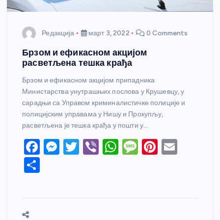
Редакција
март 3, 2022
0 Comments
Брзом и ефикасном акцијом
расветљена тешка крађа
Брзом и ефикасном акцијом припадника
Министарства унутрашњих послова у Крушевцу, у
сарадњи са Управом криминалистичке полиције и
полицијским управама у Нишу и Прокупљу,
расветљена је тешка крађа у пошти у…
F
M
T
Vi
W
M
Pi
E
a
e
w
b
h
e
nt
m
S
c
ss
itt
er
at
ss
er
ail
h
e
e
er
s
a
e
ar
b
n
A
g
st
e