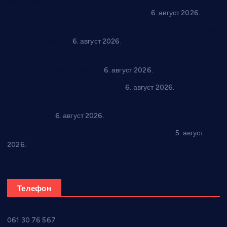
Варварин подржао 25 нових предузетника: За
самозапошљавање по 380.000 динара
6. август 2026.
“Трстеник на Морави” од 10. до 16. августа: Богат програм
за све генерације
6. август 2026.
“Да се ради и гради по твом”: Трстеник улаже 4 милиона
динара у пројекте грађана
6. август 2026.
In memoriam: Тања Вилотијевић
6. август 2026.
Даница Петровић оживљава лик и дело Десанке
Максимовић
6. август 2026.
Александровац спреман за 61. “Жупску бербу”
5. август
2026.
Телефон
061 30 76 567