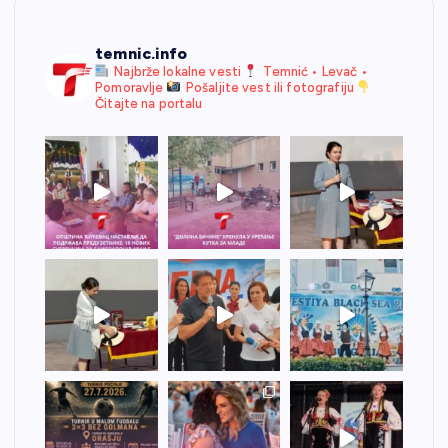
temnic.info
Najbrže lokalne vesti
Temnić • Levač •
Pomoravlje
Pošaljite vest ili fotografiju
Čitajte na portalu