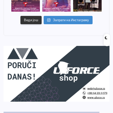
Види још
Запрати на Инстаграму