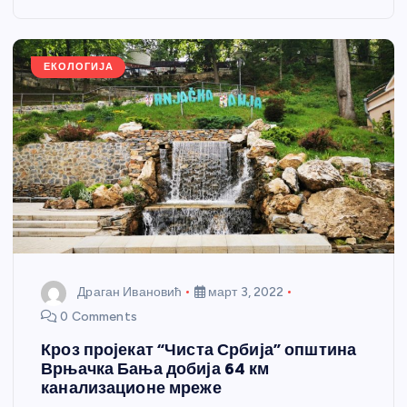
o
g
p
e
o
er
p
k
ЕКОЛОГИЈА
Драган Ивановић
март 3, 2022
0 Comments
Кроз пројекат “Чиста Србија” општина
Врњачка Бања добија 64 км
канализационе мреже