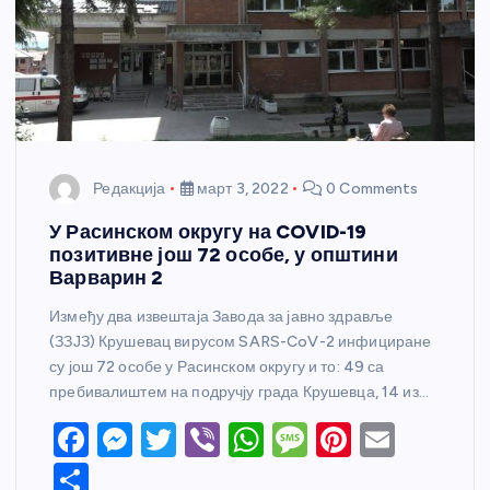
Редакција
март 3, 2022
0 Comments
У Расинском округу на COVID-19
позитивне још 72 особе, у општини
Варварин 2
Између два извештаја Завода за јавно здравље
(ЗЗЈЗ) Крушевац вирусом SARS-CoV-2 инфициране
су још 72 особе у Расинском округу и то: 49 са
пребивалиштем на подручју града Крушевца, 14 из…
F
M
T
Vi
W
M
Pi
E
a
e
w
b
h
e
nt
m
S