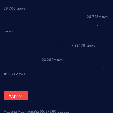
Планска искључења електричне енергије за 19.05.2021.
-
36.706 views
Реконструкција хотела “Плажа” у Варварину
- 26.725 views
Апел за помоћ породици Марковић из Варварина
- 25.550
views
Саопштење и демант Дома здравља “Др Властимир
Годић” на текст који кружи фејсбуком
- 22.178 views
Јелена Вујић-Обрадовић представник Александровца у
Парламенту Србије
- 20.262 views
Откривена илегална штампарија новца код Варварина
-
18.869 views
Адреса
Марина Мариновића бб, 37260 Варварин