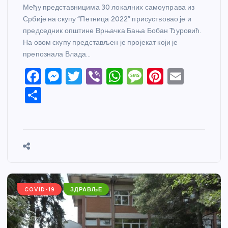
Међу представницима 30 локалних самоуправа из
Србије на скупу “Петница 2022” присуствовао је и
председник општине Врњачка Бања Бобан Ђуровић.
На овом скупу представљен је пројекат који је
препознала Влада…
F
M
T
Vi
W
M
Pi
E
a
e
w
b
h
e
nt
m
S
c
ss
itt
er
at
ss
er
ail
h
e
e
er
s
a
e
ar
b
n
A
g
st
e
o
g
p
e
o
er
p
k
COVID-19
ЗДРАВЉЕ