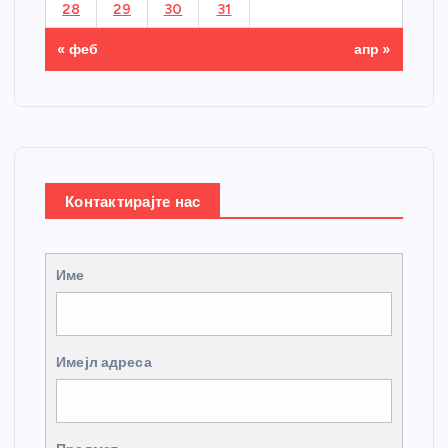
28
29
30
31
« феб
апр »
Контактирајте нас
Име
Имејл адреса