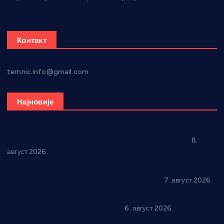
Контакт
temnic.info@gmail.com
Најновије
“Долина Бачине” кренула у уређење кутка за младе
8.
август 2026.
Општина Ћићевац наставља да подржава предузетнике:
10 нових субвенција за самозапошљавање
7. август 2026.
Вражогрнци чувају традицију: “Михољски сусрети села”
уз спортска надметања и забаву
6. август 2026.