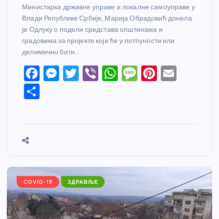
Министарка државне управе и локалне самоуправе у
Влади Републике Србије, Марија Обрадовић донела
је Одлуку о подели средстава општинама и
градовима за пројекте који ће у потпуности или
делимично бити…
F
M
T
Vi
W
M
Pi
E
a
e
w
b
h
e
nt
m
S
c
ss
itt
er
at
ss
er
ail
h
e
e
er
s
a
e
ar
b
n
A
g
st
e
o
g
p
e
o
er
p
k
COVID-19
ЗДРАВЉЕ