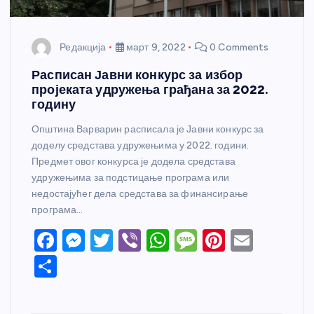
Редакција
март 9, 2022
0 Comments
Расписан Јавни конкурс за избор
пројеката удружења грађана за 2022.
годину
Општина Варварин расписала је Јавни конкурс за
доделу средстава удружењима у 2022. години.
Предмет овог конкурса је додела средстава
удружењима за подстицање програма или
недостајућег дела средстава за финансирање
програма…
F
M
T
Vi
W
M
Pi
E
a
e
w
b
h
e
nt
m
S
c
ss
itt
er
at
ss
er
ail
h
e
e
er
s
a
e
ar