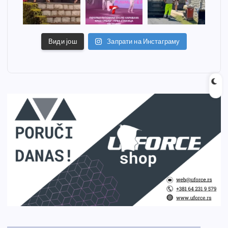
Види још
Запрати на Инстаграму