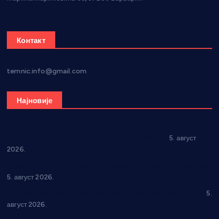
Контакт
temnic.info@gmail.com
Најновије
Александровац спреман за 61. “Жупску бербу”
5. август
2026.
Нова игралишта стижу у Бошњане, Доњи Катун и Парцане
5. август 2026.
У Ћићевцу одржана Конференција клубова Зоне “Запад”
5.
август 2026.