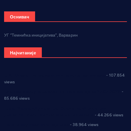
Оснивач
УГ “Темнићка иницијатива”, Варварин
Најчитаније
СНС: Осуда говора мржње и насиља над женама
- 107.854
views
Планска искључења електричне енергије за 27.07.2022.
-
85.686 views
Горан Макрагић директор, Ђорђе Бајић спортски
директор новог прволигаша из Варварина
- 44.266 views
Цене на крушевачким пијацама
- 38.964 views