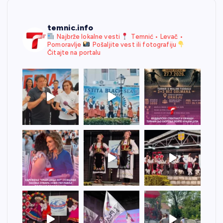
temnic.info
Najbrže lokalne vesti
Temnić • Levač •
Pomoravlje
Pošaljite vest ili fotografiju
Čitajte na portalu