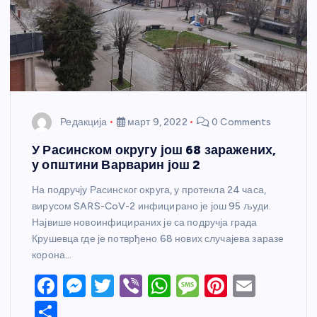
Редакција
март 9, 2022
0 Comments
У Расинском округу још 68 заражених,
у општини Варварин још 2
На подручју Расинског округа, у протекла 24 часа,
вирусом SARS-CoV-2 инфицирано је још 95 људи.
Највише новоинфицираних је са подручја града
Крушевца где је потврђено 68 нових случајева заразе
корона…
F
M
T
Vi
W
M
Pi
E
a
e
w
b
h
e
nt
m
S