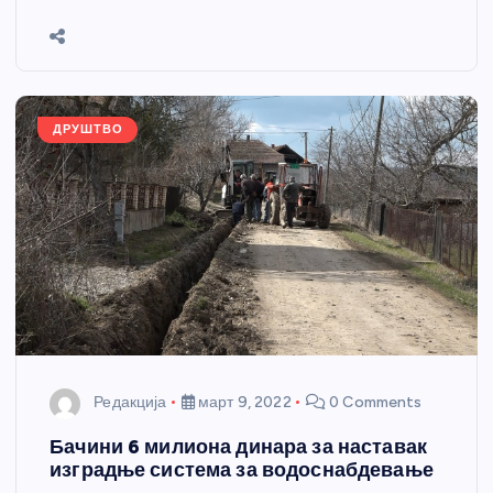
b
n
A
g
st
e
o
g
p
e
o
er
p
k
ДРУШТВО
Редакција
март 9, 2022
0 Comments
Бачини 6 милиона динара за наставак
изградње система за водоснабдевање