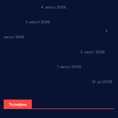
Четири учионице у старом делу ОШ “Јован Курсула”
добијају ново рухо
4. август 2026.
Књижевност, музика, спорт и уметност током августа у
Варварину
3. август 2026.
Трстеничанин освојио јубиларни циклус “Слагалице”
3.
август 2026.
Делегација Крушевца на прослави Дана Липецка у Русији:
Унапређење сарадње у свим областима
2. август 2026.
Напредак дочекује екипу Графичара из Београда:
Чарапани најављују победу
1. август 2026.
Ражањ промовисао домаћу производњу на
традиционалној манифестацији “Дани купине”
31. јул 2026.
Телефон