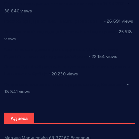
Планска искључења електричне енергије за 19.05.2021.
-
36.640 views
Реконструкција хотела “Плажа” у Варварину
- 26.691 views
Апел за помоћ породици Марковић из Варварина
- 25.518
views
Саопштење и демант Дома здравља “Др Властимир
Годић” на текст који кружи фејсбуком
- 22.154 views
Јелена Вујић-Обрадовић представник Александровца у
Парламенту Србије
- 20.230 views
Откривена илегална штампарија новца код Варварина
-
18.841 views
Адреса
Марина Мариновића бб, 37260 Варварин