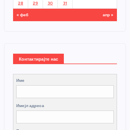
28
29
30
31
« феб
апр »
Контактирајте нас
Име
Имејл адреса