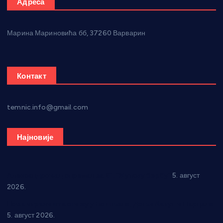
Адреса
Марина Мариновића бб, 37260 Варварин
Контакт
temnic.info@gmail.com
Најновије
Александровац спреман за 61. “Жупску бербу”
5. август
2026.
Нова игралишта стижу у Бошњане, Доњи Катун и Парцане
5. август 2026.