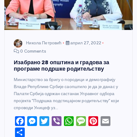
Никола Петровић
април 27, 2022
0 Comments
Изабрано 28 општина и градова за
програме подршке родитељству
Министарство за бригу о породици и демографију
Владе Републике Србије саопштило је да је данас у
Палати Србија одржан састанак Управног одбора
пројекта “Подршка подстицајном родитељству” који
спроводи Уницеф уз…
F
M
T
Vi
W
M
Pi
E
a
e
w
b
h
e
nt
m
S