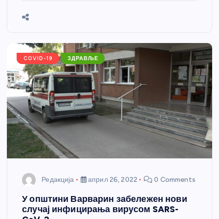
b
n
A
g
st
e
o
g
p
e
o
er
p
k
COVID-19
ЗДРАВЉЕ
Редакција
април 26, 2022
0 Comments
У општини Варварин забележен нови
случај инфицирања вирусом SARS-