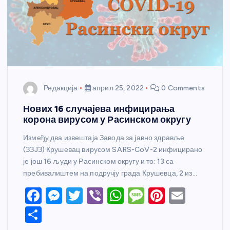
Редакција
април 25, 2022
0 Comments
Нових 16 случајева инфицирања
корона вирусом у Расинском округу
Између два извештаја Завода за јавно здравље
(ЗЗЈЗ) Крушевац вирусом SARS-CoV-2 инфицирано
је још 16 људи у Расинском округу и то: 13 са
пребивалиштем на подручју града Крушевца, 2 из…
F
M
T
Vi
W
M
Pi
E
a
e
w
b
h
e
nt
m
S
c
ss
itt
er
at
ss
er
ail