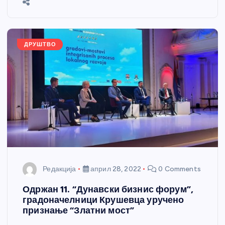
o
g
p
e
o
er
p
k
ДРУШТВО
Редакција
април 28, 2022
0 Comments
Одржан 11. “Дунавски бизнис форум”,
градоначелници Крушевца уручено
признање “Златни мост”