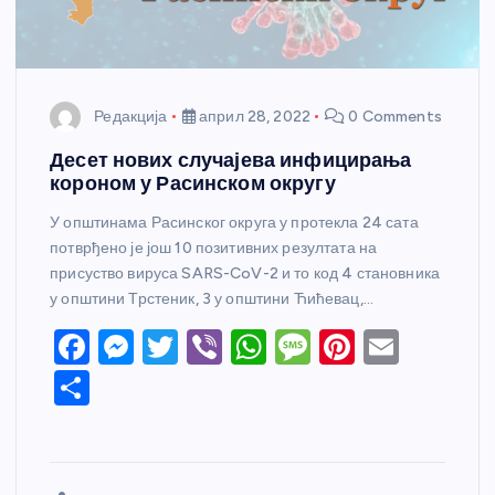
Редакција
април 28, 2022
0 Comments
Десет нових случајева инфицирања
короном у Расинском округу
У општинама Расинског округа у протекла 24 сата
потврђено је још 10 позитивних резултата на
присуство вируса SARS-CoV-2 и то код 4 становника
у општини Трстеник, 3 у општини Ћићевац,…
F
M
T
Vi
W
M
Pi
E
a
e
w
b
h
e
nt
m
S
c
ss
itt
er
at
ss
er
ail
h
e
e
er
s
a
e
ar
b
n
A
g
st
e