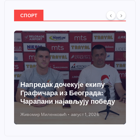
СПОРТ
Спортски центар “Ћићевац”
добија савремени систем
грејања
Никола Петровић
јул 31, 2026