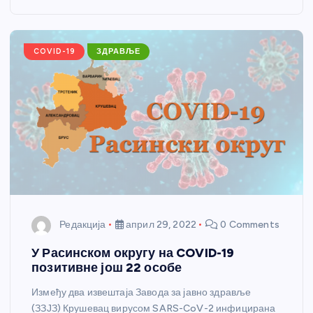
o
g
p
e
o
er
p
k
COVID-19
ЗДРАВЉЕ
Редакција
април 29, 2022
0 Comments
У Расинском округу на COVID-19
позитивне још 22 особе
Између два извештаја Завода за јавно здравље
(ЗЗЈЗ) Крушевац вирусом SARS-CoV-2 инфицирана