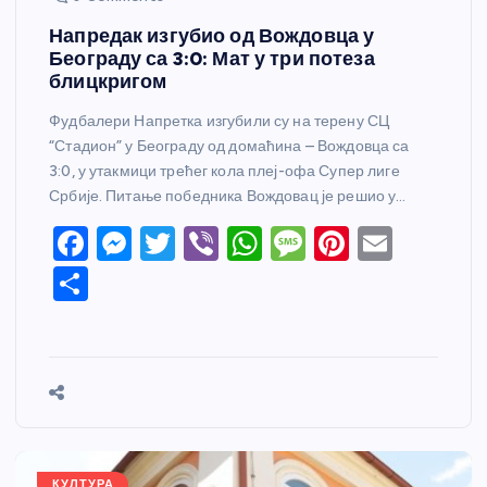
Напредак изгубио од Вождовца у
Београду са 3:0: Мат у три потеза
блицкригом
Фудбалери Напретка изгубили су на терену СЦ
“Стадион” у Београду од домаћина – Вождовца са
3:0, у утакмици трећег кола плеј-офа Супер лиге
Србије. Питање победника Вождовац је решио у…
F
M
T
Vi
W
M
Pi
E
a
e
w
b
h
e
nt
m
S
c
ss
itt
er
at
ss
er
ail
h
e
e
er
s
a
e
ar
b
n
A
g
st
e
o
g
p
e
o
er
p
k
КУЛТУРА