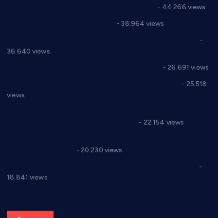
директор новог прволигаша из Варварина
- 44.266 views
Цене на крушевачким пијацама
- 38.964 views
Планска искључења електричне енергије за 19.05.2021.
-
36.640 views
Реконструкција хотела “Плажа” у Варварину
- 26.691 views
Апел за помоћ породици Марковић из Варварина
- 25.518
views
Саопштење и демант Дома здравља “Др Властимир
Годић” на текст који кружи фејсбуком
- 22.154 views
Јелена Вујић-Обрадовић представник Александровца у
Парламенту Србије
- 20.230 views
Откривена илегална штампарија новца код Варварина
-
18.841 views