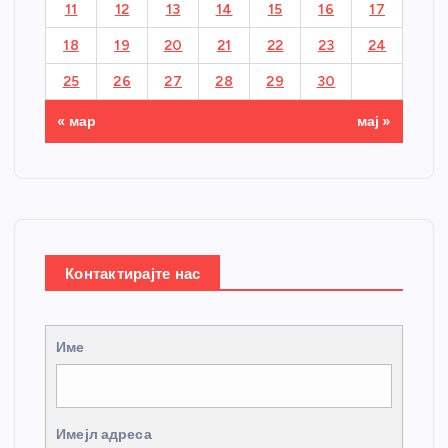
11
12
13
14
15
16
17
18
19
20
21
22
23
24
25
26
27
28
29
30
« мар
мај »
Контактирајте нас
Име
Имејл адреса