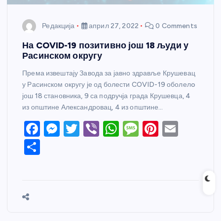
Редакција
април 27, 2022
0 Comments
На COVID-19 позитивно још 18 људи у
Расинском округу
Према извештају Завода за јавно здравље Крушевац
у Расинском округу је од болести COVID-19 оболелo
још 18 становника, 9 са подручја града Крушевца, 4
из општине Александровац, 4 из општине…
F
M
T
Vi
W
M
Pi
E
a
e
w
b
h
e
nt
m
S
c
ss
itt
er
at
ss
er
ail
h
e
e
er
s
a
e
ar
b
n
A
g
st
e
o
g
p
e