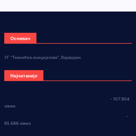
Оснивач
УГ “Темнићка иницијатива”, Варварин
Најчитаније
СНС: Осуда говора мржње и насиља над женама
- 107.854
views
Планска искључења електричне енергије за 27.07.2022.
-
85.686 views
Горан Макрагић директор, Ђорђе Бајић спортски