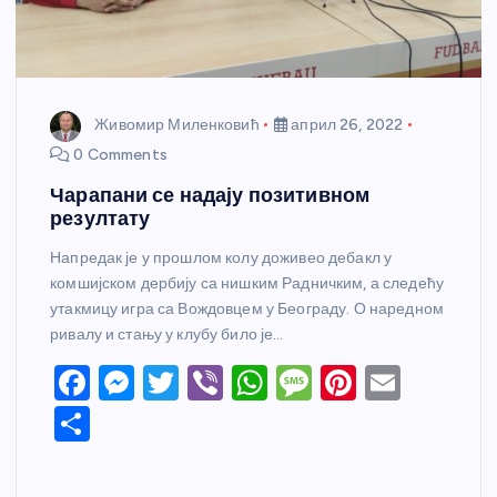
Живомир Миленковић
април 26, 2022
0 Comments
Чарапани се надају позитивном
резултату
Напредак је у прошлом колу доживео дебакл у
комшијском дербију са нишким Радничким, а следећу
утакмицу игра са Вождовцем у Београду. О наредном
ривалу и стању у клубу било је…
F
M
T
Vi
W
M
Pi
E
a
e
w
b
h
e
nt
m
S
c
ss
itt
er
at
ss
er
ail
h
e
e
er
s
a
e
ar