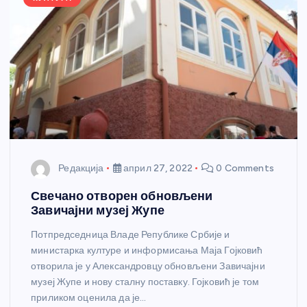
Редакција
април 27, 2022
0 Comments
Свечано отворен обновљени
Завичајни музеј Жупе
Потпредседница Владе Републике Србије и
министарка културе и информисања Маја Гојковић
отворила је у Александровцу обновљени Завичајни
музеј Жупе и нову сталну поставку. Гојковић је том
приликом оценила да је…