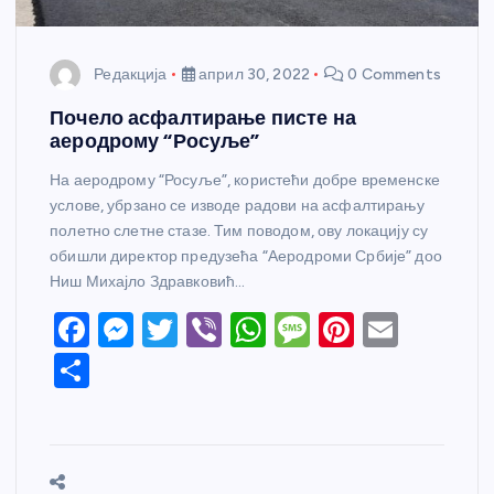
Редакција
април 30, 2022
0 Comments
Почело асфалтирање писте на
аеродрому “Росуље”
На аеродрому “Росуље”, користећи добре временске
услове, убрзано се изводе радови на асфалтирању
полетно слетне стазе. Тим поводом, ову локацију су
обишли директор предузећа “Аеродроми Србије” доо
Ниш Михајло Здравковић…
F
M
T
Vi
W
M
Pi
E
a
e
w
b
h
e
nt
m
S
c
ss
itt
er
at
ss
er
ail
h
e
e
er
s
a
e
ar
b
n
A
g
st
e