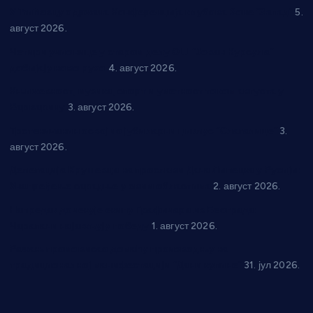
У Ћићевцу одржана Конференција клубова Зоне “Запад”
5.
август 2026.
Четири учионице у старом делу ОШ “Јован Курсула”
добијају ново рухо
4. август 2026.
Књижевност, музика, спорт и уметност током августа у
Варварину
3. август 2026.
Трстеничанин освојио јубиларни циклус “Слагалице”
3.
август 2026.
Делегација Крушевца на прослави Дана Липецка у Русији:
Унапређење сарадње у свим областима
2. август 2026.
Напредак дочекује екипу Графичара из Београда:
Чарапани најављују победу
1. август 2026.
Ражањ промовисао домаћу производњу на
традиционалној манифестацији “Дани купине”
31. јул 2026.