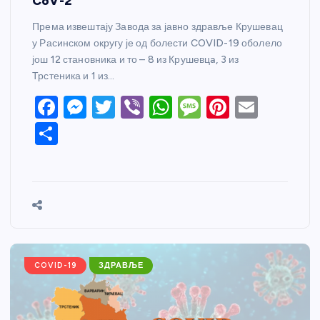
CoV-2
Према извештају Завода за јавно здравље Крушевац
у Расинском округу је од болести COVID-19 оболело
још 12 становника и то – 8 из Крушевцa, 3 из
Трстеника и 1 из…
F
M
T
Vi
W
M
Pi
E
a
e
w
b
h
e
nt
m
S
c
ss
itt
er
at
ss
er
ail
h
e
e
er
s
a
e
ar
b
n
A
g
st
e
o
g
p
e
o
er
p
k
COVID-19
ЗДРАВЉЕ