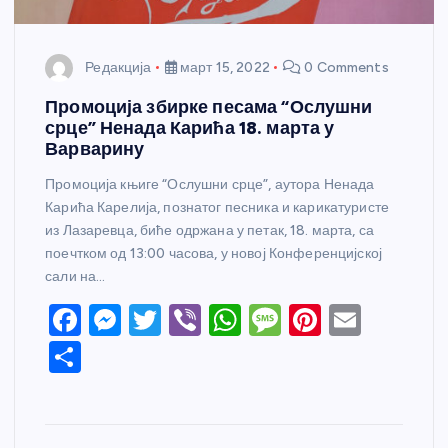
Редакција
март 15, 2022
0 Comments
Промоција збирке песама “Ослушни
срце” Ненада Карића 18. марта у
Варварину
Промоција књиге “Ослушни срце”, аутора Ненада
Карића Карелија, познатог песника и карикатуристе
из Лазаревца, биће одржана у петак, 18. марта, са
поечтком од 13:00 часова, у новој Конференцијској
сали на…
F
M
T
Vi
W
M
Pi
E
a
e
w
b
h
e
nt
m
S
c
ss
itt
er
at
ss
er
ail
h
e
e
er
s
a
e
ar