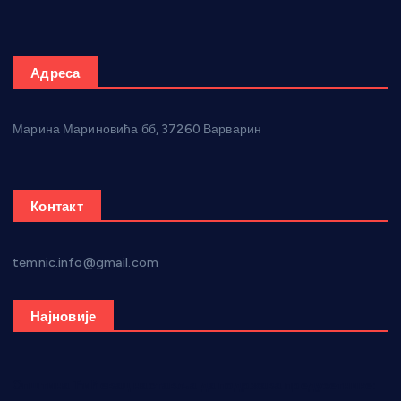
Адреса
Марина Мариновића бб, 37260 Варварин
Контакт
temnic.info@gmail.com
Најновије
Општина Ћићевац наставља да подржава предузетнике: