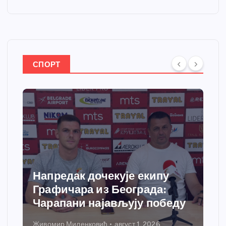
СПОРТ
Напредак дочекује екипу
Графичара из Београда:
Чарапани најављују победу
Живомир Миленковић
август 1, 2026