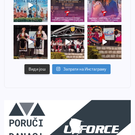
Види још
Запрати на Инстаграму