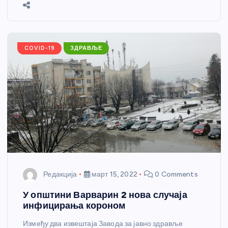
b
n
A
g
st
e
o
g
p
e
o
er
p
k
COVID-19
ЗДРАВЉЕ
Редакција
март 15, 2022
0 Comments
У општини Варварин 2 нова случаја
инфицирања короном
Између два извештаја Завода за јавно здравље