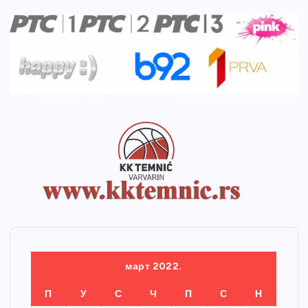
март 2022.
П
У
С
Ч
П
С
Н