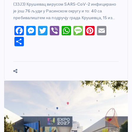
(ЗЗЈЗ) Крушевац вирусом SARS-CoV-2 инфицирано
је још 76 људи у Расинском округу и то: 40 са
пребивалиштем на подручју града Крушевца, 15 из…
F
M
T
Vi
W
M
Pi
E
a
e
w
b
h
e
nt
m
S
c
ss
itt
er
at
ss
er
ail
h
e
e
er
s
a
e
ar
b
n
A
g
st
e
o
g
p
e
o
er
p
k