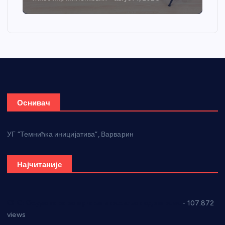
Оснивач
УГ “Темнићка иницијатива”, Варварин
Најчитаније
СНС: Осуда говора мржње и насиља над женама
- 107.872
views