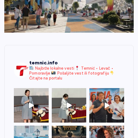
temnic.info
Najbrže lokalne vesti
Temnić • Levač •
Pomoravlje
Pošaljite vest ili fotografiju
Čitajte na portalu