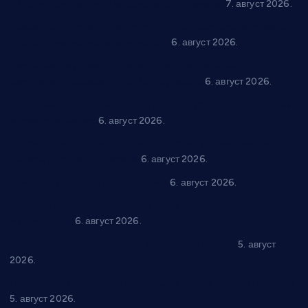
10 нових субвенција за самозапошљавање
7. август 2026.
Вражогрнци чувају традицију: “Михољски сусрети села”
уз спортска надметања и забаву
6. август 2026.
Варварин подржао 25 нових предузетника: За
самозапошљавање по 380.000 динара
6. август 2026.
“Трстеник на Морави” од 10. до 16. августа: Богат програм
за све генерације
6. август 2026.
“Да се ради и гради по твом”: Трстеник улаже 4 милиона
динара у пројекте грађана
6. август 2026.
In memoriam: Тања Вилотијевић
6. август 2026.
Даница Петровић оживљава лик и дело Десанке
Максимовић
6. август 2026.
Александровац спреман за 61. “Жупску бербу”
5. август
2026.
Нова игралишта стижу у Бошњане, Доњи Катун и Парцане
5. август 2026.