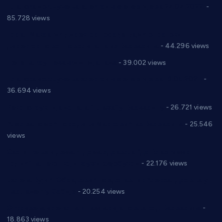
Планска искључења електричне енергије за 27.07.2022.
-
85.728 views
Горан Макрагић директор, Ђорђе Бајић спортски
директор новог прволигаша из Варварина
- 44.296 views
Цене на крушевачким пијацама
- 39.002 views
Планска искључења електричне енергије за 19.05.2021.
-
36.694 views
Реконструкција хотела “Плажа” у Варварину
- 26.721 views
Апел за помоћ породици Марковић из Варварина
- 25.546
views
Саопштење и демант Дома здравља “Др Властимир
Годић” на текст који кружи фејсбуком
- 22.176 views
Јелена Вујић-Обрадовић представник Александровца у
Парламенту Србије
- 20.254 views
Откривена илегална штампарија новца код Варварина
-
18.863 views