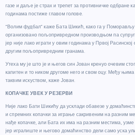
газе и даље је страх и трепет за противничке одбране к
годинама постиже главом голове.
“Волим фудбал” каже Бата Шикић, како га у Поморављу с
организовано пољопривредном производњом па супруга 
јер није лако играти у овим годинама у Првој Расинској 
другим пољопривредним гранама.
Утеха му је што је и његов син Јован кренуо очевим сто
капитен и то ником другоме него и свом оцу. Међу њима
таквим искуством, каже Јован.
КОПАЧКЕ УВЕК У РЕЗЕРВИ
Није лако Бати Шикићу да усклади обавезе у домаћинств
и спремних копачки за играње сакривеним на разним мес
нађе копачке, али Бата их има на разним местима, узме 
јер игралиште и његово домаћинство дели само уска ули