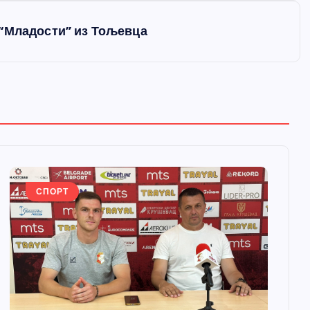
 “Младости” из Тољевца
СПОРТ