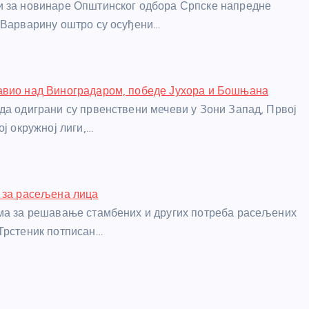
и за новинаре Општинског одбора Српске напредне
 Варварину оштро су осуђени…
авио над Виноградаром, победе Јухора и Бошњана
да одиграни су првенствени мечеви у Зони Запад, Првој
ој окружној лиги,…
 за расељена лица
ма за решавање стамбених и других потреба расељених
Трстеник потписан…