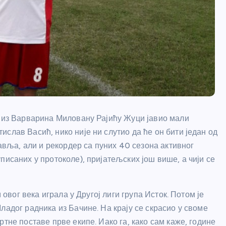
а из Варварина Миловану Рајићу Жуци јавио мали
слав Васић, нико није ни слутио да ће он бити један од
ља, али и рекордер са пуних 40 сезона активног
писаних у протоколе), пријатељских још више, а чији се
 овог века играла у Другој лиги група Исток. Потом је
ладог радника из Бачине. На крају се скрасио у своме
тне поставе прве екипе. Иако га, како сам каже, године