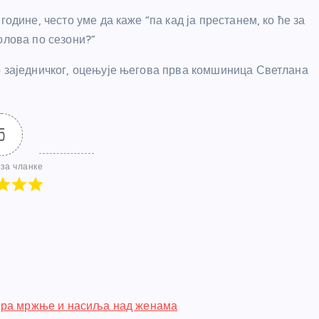
одине, често уме да каже “па кад ја престанем, ко ће за
олова по сезони?”
о заједничког, оцењује његова прва комшиница Светлана
5
за чланке
ора мржње и насиља над женама