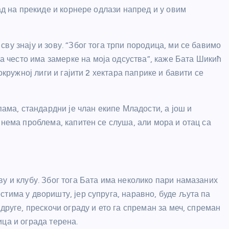
ад на прекиде и корнере одлази напред и у овим
ву знају и зову. “Због тога трпи породица, ми се бавимо
често има замерке на моја одсуства”, каже Бата Шикић
окружној лиги и гајити 2 хектара паприке и бавити се
пама, стандардни је члан екипе Младости, а још и
 нема проблема, капитен се слуша, али мора и отац са
у и клубу. Због тога Бата има неколико пари намазаних
тима у дворишту, јер супруга, наравно, буде љута па
друге, прескочи ограду и ето га спреман за меч, спреман
ца и ограда терена.