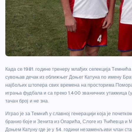
Када се 1981. године тренеру млађих селекција Темнић
сувоњав дечак из оближњег Доњег Катуна по имену Брати
најбољих штопера свих времена на просторима Поморав
играња фудбала и са преко 1.400 званичних утакмица (у
тачан број и не зна.
Играо је за Темнић у славној генерацији која је почетком
бранио боје и Зенита из Опарића, Слоге из Ћићевца и М
Доњем Катуну где је у 54. години незаменљиви члан стар