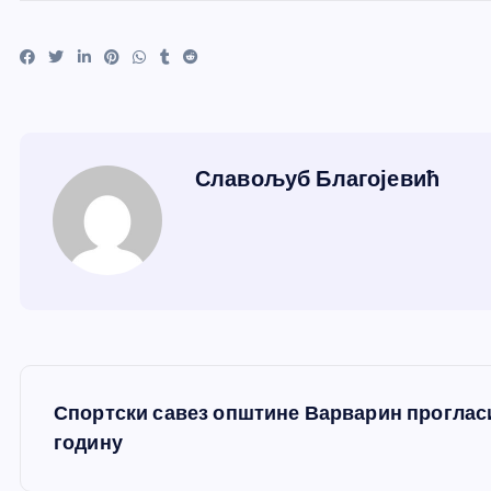
Славољуб Благојевић
К
Спортски савез општине Варварин прогласи
р
годину