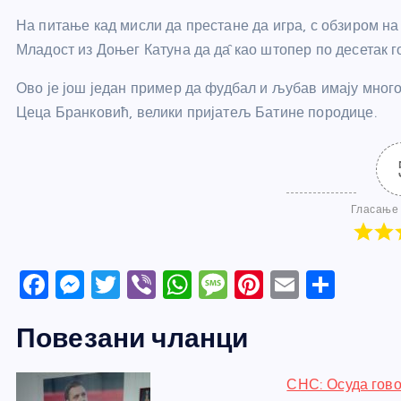
На питање кад мисли да престане да игра, с обзиром на г
Младост из Доњег Катуна да д
а̑
као штопер по десетак г
Ово је још један пример да фудбал и љубав имају мног
Цеца Бранковић, велики пријатељ Батине породице.
Гласање 
F
M
T
Vi
W
M
Pi
E
S
a
e
w
b
h
e
nt
m
h
Повезани чланци
c
ss
itt
er
at
ss
er
ail
ar
e
e
er
s
a
e
e
СНС: Осуда гов
b
n
A
g
st