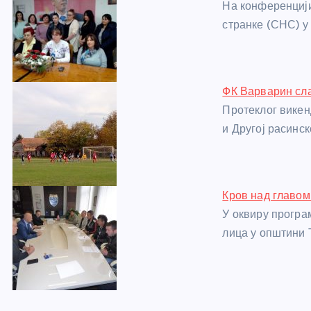
На конференциј
o
g
p
e
странке (СНС) у
o
er
p
k
ФК Варварин сл
Протеклог викен
и Другој расинск
Кров над главом
У оквиру програ
лица у општини 