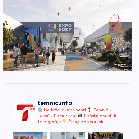
temnic.info
Najbrže lokalne vesti
Temnić •
Levač • Pomoravlje
Pošaljite vest ili
fotografiju
Čitajte na portalu