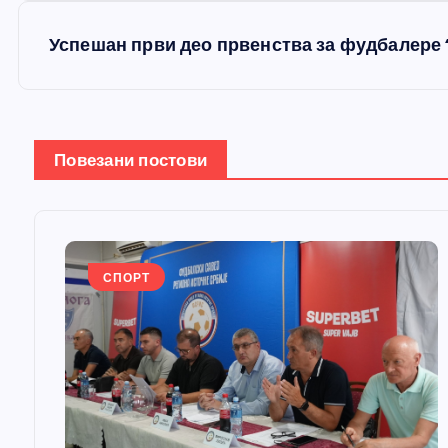
е
Успешан први део првенства за фудбалере
т
а
Повезани постови
њ
е
СПОРТ
ч
л
а