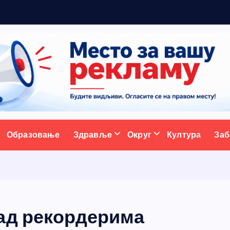
м
а
н
з
а
6
1
.
ативни портал
Образовање
Здравље
Округ
Култура
Заб
ад рекордерима