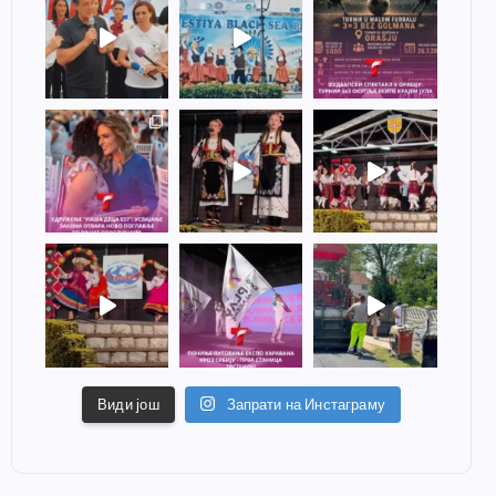
Види још
Запрати на Инстаграму