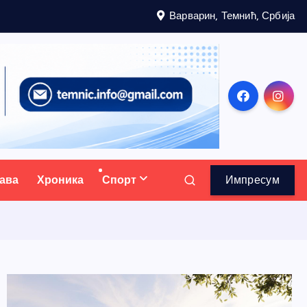
Варварин, Темнић, Србија
ава
Хроника
Спорт
Импресум