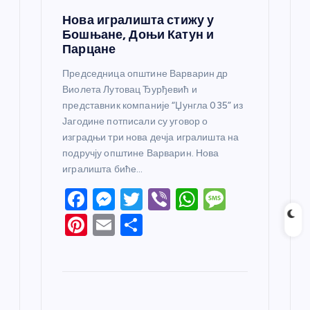
Нова игралишта стижу у
Бошњане, Доњи Катун и
Парцане
Председница општине Варварин др
Виолета Лутовац Ђурђевић и
представник компаније “Џунгла 035” из
Јагодине потписали су уговор о
изградњи три нова дечја игралишта на
подручју општине Варварин. Нова
игралишта биће…
F
M
T
Vi
W
M
a
e
w
b
h
e
Pi
E
S
c
ss
itt
er
at
ss
nt
m
h
e
e
er
s
a
er
ail
ar
b
n
A
g
e
e
o
g
p
e