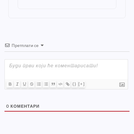
st
o
er
p
k
Претплати се
{}
[+]
0
КОМЕНТАРИ