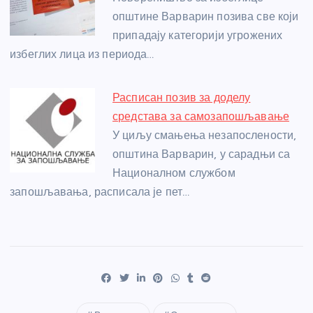
општине Варварин позива све који
припадају категорији угрожених
избеглих лица из периода…
Расписан позив за доделу
средстава за самозапошљавање
У циљу смањења незапослености,
општина Варварин, у сарадњи са
Националном службом
запошљавања, расписала је пет…