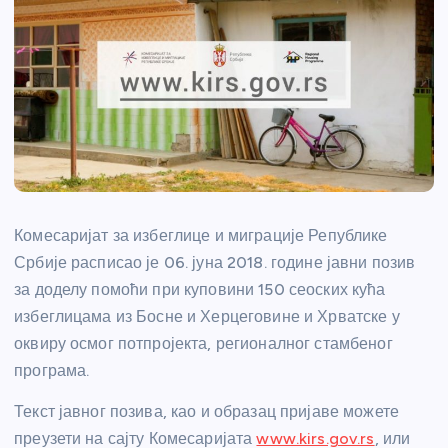
Комесаријат за избеглице и миграције Републике
Србије расписао је 06. јуна 2018. године јавни позив
за доделу помоћи при куповини 150 сеоских кућа
избеглицама из Босне и Херцеговине и Хрватске у
оквиру осмог потпројекта, регионалног стамбеног
програма.
Текст јавног позива, као и образац пријаве можете
преузети на сајту Комесаријата
www.kirs.gov.rs
, или