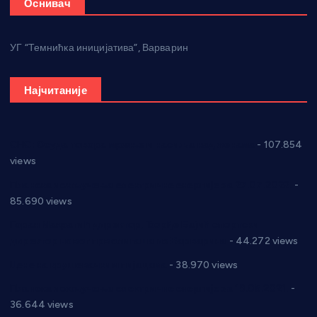
Оснивач
УГ “Темнићка иницијатива”, Варварин
Најчитаније
СНС: Осуда говора мржње и насиља над женама
- 107.854
views
Планска искључења електричне енергије за 27.07.2022.
-
85.690 views
Горан Макрагић директор, Ђорђе Бајић спортски
директор новог прволигаша из Варварина
- 44.272 views
Цене на крушевачким пијацама
- 38.970 views
Планска искључења електричне енергије за 19.05.2021.
-
36.644 views