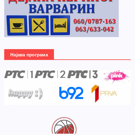
Најава програма