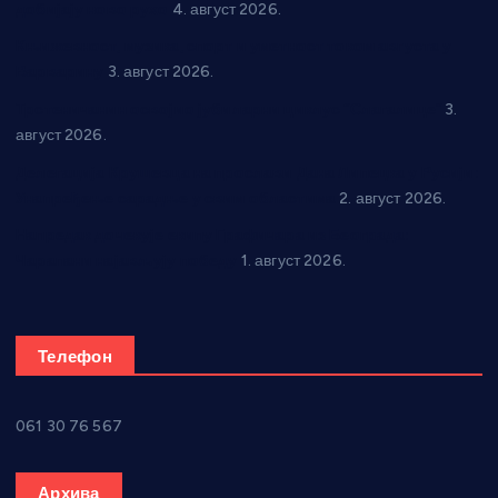
добијају ново рухо
4. август 2026.
Књижевност, музика, спорт и уметност током августа у
Варварину
3. август 2026.
Трстеничанин освојио јубиларни циклус “Слагалице”
3.
август 2026.
Делегација Крушевца на прослави Дана Липецка у Русији:
Унапређење сарадње у свим областима
2. август 2026.
Напредак дочекује екипу Графичара из Београда:
Чарапани најављују победу
1. август 2026.
Телефон
061 30 76 567
Архива