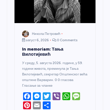
к
а
Никола Петровић
август 6, 2026
0 Comments
In memoriam: Тања
Вилотијевић
У среду, 5. августа 2026. године, у 59.
години живота, преминула је Тања
Вилотијевић, секретар Општинског већа
општине Варварин. 0 0 гласова
Гласање за чланке
F
M
T
Vi
W
M
a
e
w
b
h
e
Pi
E
S