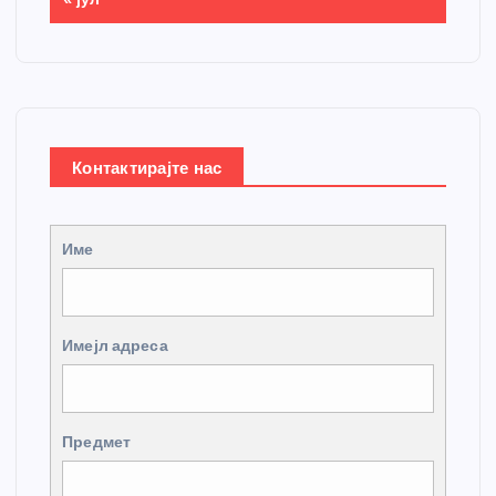
Контактирајте нас
Име
Имејл адреса
Предмет