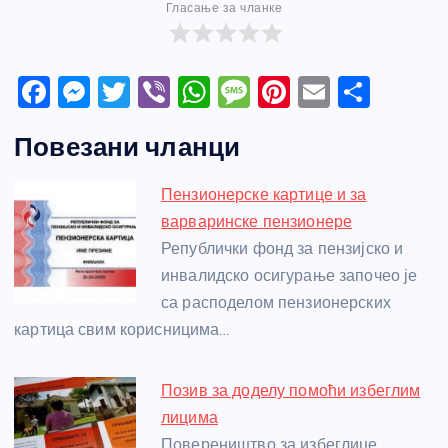
Гласање за чланке
F
M
T
Vi
W
M
Pi
E
S
a
e
w
b
h
e
nt
m
h
Повезани чланци
c
ss
itt
er
at
ss
er
ail
ar
e
e
er
s
a
e
e
Пензионерске картице и за
b
n
A
g
st
варваринске пензионере
o
g
p
e
Републички фонд за пензијско и
o
er
p
инвалидско осигурање започео је
са расподелом пензионерских
k
картица свим корисницима…
Позив за доделу помоћи избеглим
лицима
Повереништво за избеглице