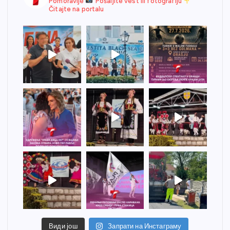
Pomoravlje
Pošaljite vest ili fotografiju
Čitajte na portalu
Види још
Запрати на Инстаграму