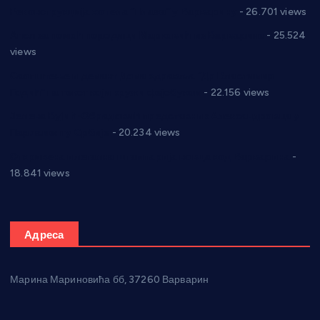
Реконструкција хотела “Плажа” у Варварину
- 26.701 views
Апел за помоћ породици Марковић из Варварина
- 25.524
views
Саопштење и демант Дома здравља “Др Властимир
Годић” на текст који кружи фејсбуком
- 22.156 views
Јелена Вујић-Обрадовић представник Александровца у
Парламенту Србије
- 20.234 views
Откривена илегална штампарија новца код Варварина
-
18.841 views
Адреса
Марина Мариновића бб, 37260 Варварин