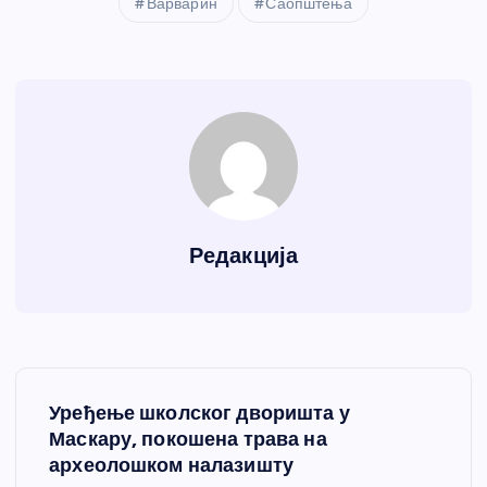
Варварин
Саопштења
Редакција
К
Уређење школског дворишта у
р
Маскару, покошена трава на
археолошком налазишту