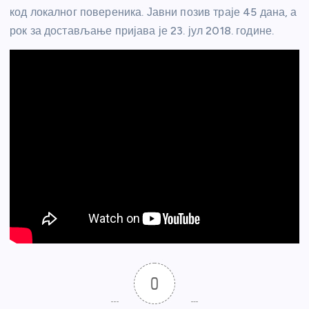
код локалног повереника. Јавни позив траје 45 дана, а
рок за достављање пријава је 23. јул 2018. године.
0