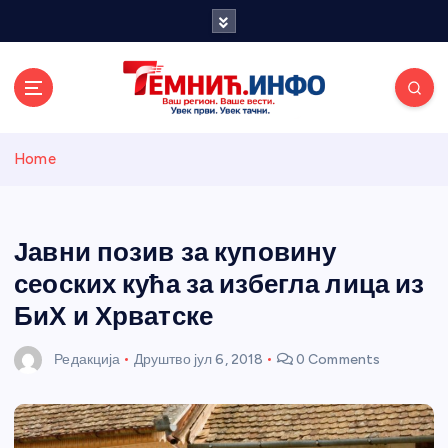
S
k
i
p
t
o
Темнићки
c
Home
o
n
информативн
t
e
Јавни позив за куповину
и портал
n
сеоских кућа за избегла лица из
t
БиХ и Хрватске
Редакција
Друштво
јул 6, 2018
0 Comments