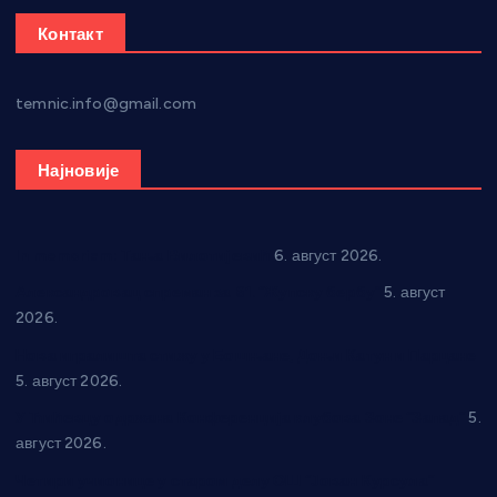
Контакт
temnic.info@gmail.com
Најновије
In memoriam: Тања Вилотијевић
6. август 2026.
Александровац спреман за 61. “Жупску бербу”
5. август
2026.
Нова игралишта стижу у Бошњане, Доњи Катун и Парцане
5. август 2026.
У Ћићевцу одржана Конференција клубова Зоне “Запад”
5.
август 2026.
Четири учионице у старом делу ОШ “Јован Курсула”