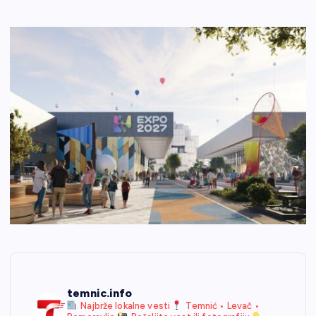
temnic.info
Najbrže lokalne vesti
Temnić • Levač •