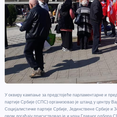
У оквиру кампање за предстојеће парламентарне и пре
партије Србије (СПС) организовао је штанд у центру В
Социјалистичке партије Србије, Јединствене Србије и З
овом догађају присуствовао је и члан Главног одбора 