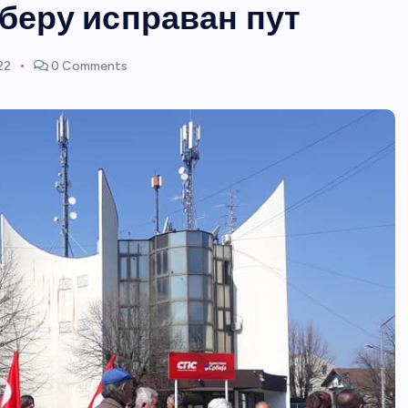
беру исправан пут
22
0 Comments