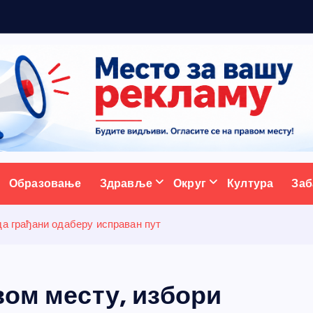
5
ативни портал
Образовање
Здравље
Округ
Култура
Заб
да грађани одаберу исправан пут
вом месту, избори