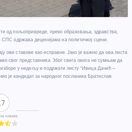
нте од пољопривреде, преко образовања, здравства,
то СПС одржава деценијама на политичкој сцени.
у ове ставове као исправне. Јако је важно да ова листа
амо свог представника. Због свега овога не сумњам да
 изборе у недељу и подржати листу “Ивица Дачић –
учио је кандидат за народног посланика Братислав
.7
за чланке