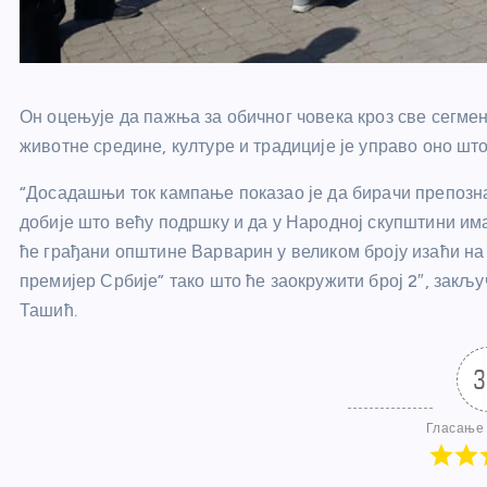
Он оцењује да пажња за обичног човека кроз све сегме
животне средине, културе и традиције је управо оно ш
“Досадашњи ток кампање показао је да бирачи препознај
добије што већу подршку и да у Народној скупштини им
ће грађани општине Варварин у великом броју изаћи на
премијер Србије” тако што ће заокружити број 2″, закљ
Ташић.
3
Гласање 