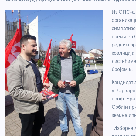
Из СПС-а 
организаци
симпатизе
премијер С
редним бр
коалиција
листићима
бројем 6.
Кандидат 
у Варвари
проф. Бра
Србији пр
земља ићи
“Изборна 