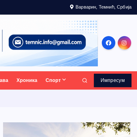
Варварин, Темнић, Србија
ава
Хроника
Спорт
Импресум