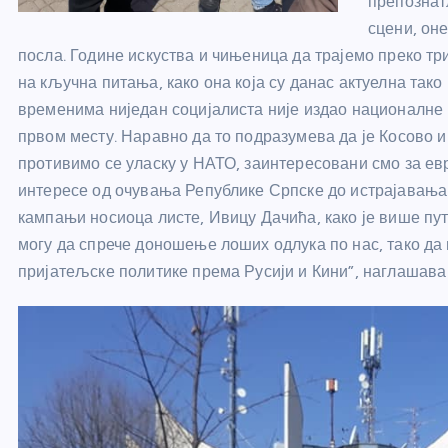
препознат
сцени, оне
посла. Године искуства и чињеница да трајемо преко тр
на кључна питања, како она која су данас актуелна тако 
временима ниједан социјалиста није издао националне и
првом месту. Наравно да то подразумева да је Косово 
противимо се уласку у НАТО, заинтересовани смо за е
интересе од очувања Републике Српске до истрајавања 
кампањи носиоца листе, Ивицу Дачића, како је више пут
могу да спрече доношење лоших одлука по нас, тако да
пријатељске политике према Русији и Кини”, наглашава