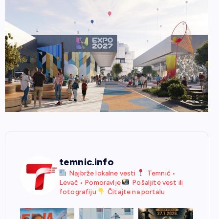
temnic.info
Najbrže lokalne vesti
Temnić •
Levač • Pomoravlje
Pošaljite vest ili
fotografiju
Čitajte na portalu