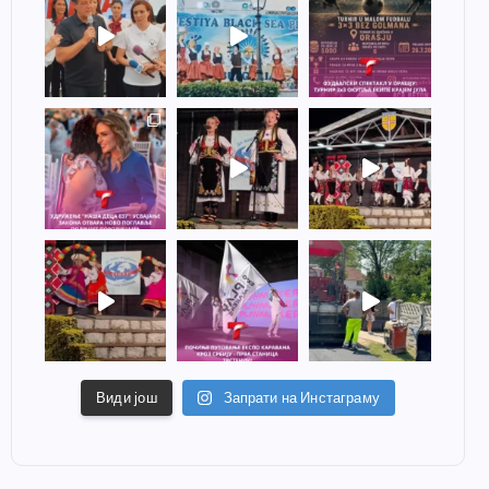
Види још
Запрати на Инстаграму