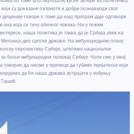
љива по томе што окупља искусне актере на политичкој
 који су доказане патриоте и добри познаваоци свог
и деценије говоре о томе да наш програм даје одговоре
и она која се тичу обичног човека. Ни у тежим
нтересе, наша политика је таква да је Србија увек на
и Метохија део српске државе. На међународном плану
вропску перспективу Србије, штитимо националне
за бољи међународни положај Србије. Чули смо у овој
а говорио да нисмо у прилици да губимо пријатеље који
 верујемо да ће наша држава истрајати у вођењу
 Ташић.