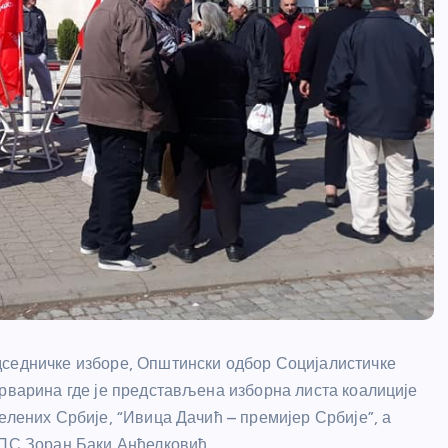
дседничке изборе, Општински одбор Социјалистичке
арварина где је представљена изборна листа коалиције
елених Србије, “Ивица Дачић – премијер Србије”, а
СПС Зоран Баки Анђелковић.