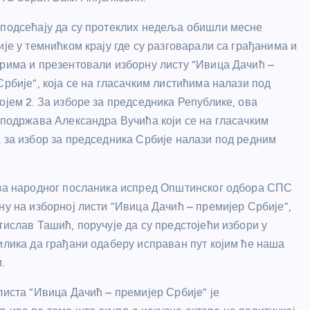
подсећају да су протеклих недеља обишли месне
је у темнићком крају где су разговарали са грађанима и
рима и презентовали изборну листу “Ивица Дачић –
рбије”, која се на гласачким листићима налази под
ојем 2. За изборе за председника Републике, ова
 подржава Александра Вучића који се на гласачким
 за избор за председника Србије налази под редним
за народног посланика испред Општинског одбора СПС
ну на изборној листи “Ивица Дачић – премијер Србије”,
тислав Ташић, поручује да су предстојећи избори у
илика да грађани одаберу исправан пут којим ће наша
.
листа “Ивица Дачић – премијер Србије” је