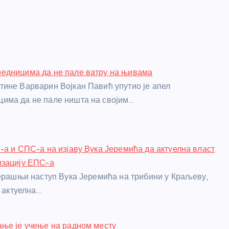
едницима да не пале ватру на њивама
ине Варварин Војкан Павић упутио је апел
има да не пале ништа на својим…
-а и СПС-а на изјаву Вука Јеремића да актуелна власт
изацију ЕПС-а
черашњи наступ Вука Јеремића на трибини у Краљеву,
а актуелна…
ње је учење на радном месту