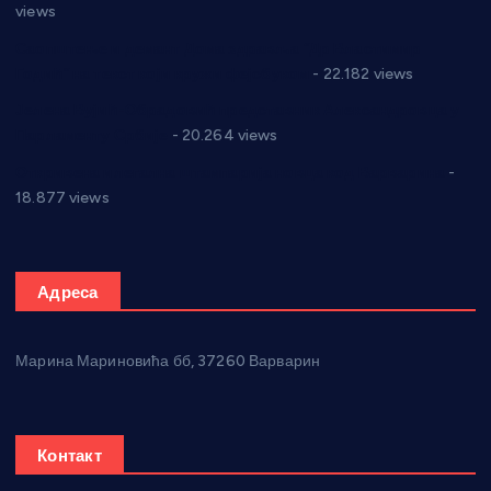
views
Саопштење и демант Дома здравља “Др Властимир
Годић” на текст који кружи фејсбуком
- 22.182 views
Јелена Вујић-Обрадовић представник Александровца у
Парламенту Србије
- 20.264 views
Откривена илегална штампарија новца код Варварина
-
18.877 views
Адреса
Марина Мариновића бб, 37260 Варварин
Контакт