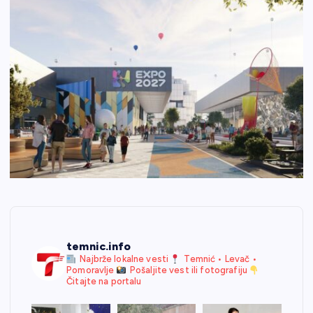
temnic.info
Najbrže lokalne vesti
Temnić • Levač •
Pomoravlje
Pošaljite vest ili fotografiju
Čitajte na portalu