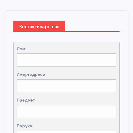
Контактирајте нас
Име
Имејл адреса
Предмет
Порука