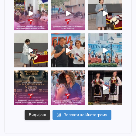
Види још
Запрати на Инстаграму