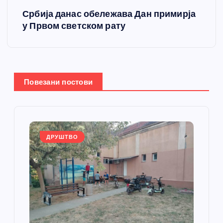
Србија данас обележава Дан примирја
т
у Првом светском рату
а
њ
Повезани постови
е
ч
л
ДРУШТВО
а
н
к