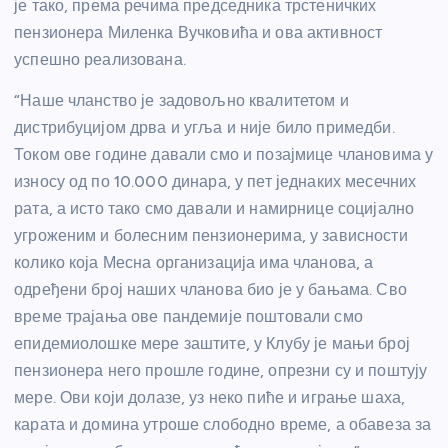
је тако, према речима председника трстеничких
пензионера Миленка Вучковића и ова активност
успешно реализована.
“Наше чланство је задовољно квалитетом и
дистрибуцијом дрва и угља и није било примедби.
Током ове године давали смо и позајмице члановима у
износу од по 10.000 динара, у пет једнаких месечних
рата, а исто тако смо давали и намирнице социјално
угроженим и болесним пензионерима, у зависности
колико која Месна организација има чланова, а
одређени број наших чланова био је у бањама. Сво
време трајања ове пандемије поштовали смо
епидемиолошке мере заштите, у Клубу је мањи број
пензионера него прошле године, опрезни су и поштују
мере. Ови који долазе, уз неко пиће и играње шаха,
карата и домина утроше слободно време, а обавеза за