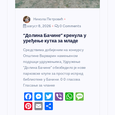
а
Никола Петровић
август 8, 2026
0 Comments
“Долина Бачине” кренула у
уређење кутка за младе
Средствима добијеним на конкурсу
Општине Варварин намењеном
подршци удружењима, Удружење
“Долина Бачине” обезбедило је нове
парковске клупе за простор испред
библиотеке у Бачини. 0 0 гласова
Гласање за чланке
F
M
T
Vi
W
M
a
e
w
b
h
e
Pi
E
S
c
ss
itt
er
at
ss
nt
m
h