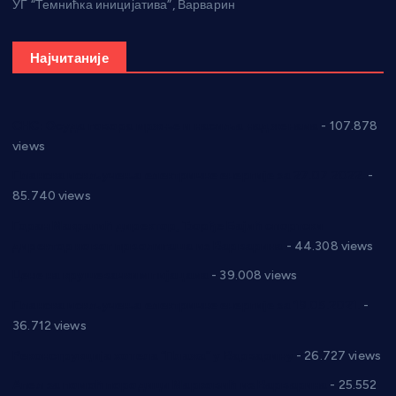
УГ “Темнићка иницијатива”, Варварин
Најчитаније
СНС: Осуда говора мржње и насиља над женама
- 107.878
views
Планска искључења електричне енергије за 27.07.2022.
-
85.740 views
Горан Макрагић директор, Ђорђе Бајић спортски
директор новог прволигаша из Варварина
- 44.308 views
Цене на крушевачким пијацама
- 39.008 views
Планска искључења електричне енергије за 19.05.2021.
-
36.712 views
Реконструкција хотела “Плажа” у Варварину
- 26.727 views
Апел за помоћ породици Марковић из Варварина
- 25.552