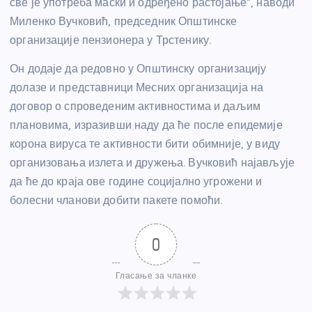
све је употреба маски и одређено растојање”, наводи
Миленко Вучковић, председник Општинске
организације пензионера у Трстенику.
Он додаје да редовно у Општинску организацију
долазе и представници Месних организација на
договор о спроведеним активностима и даљим
плановима, изразивши наду да ће после епидемије
корона вируса те активности бити обимније, у виду
организовања излета и дружења. Вучковић најављује
да ће до краја ове године социјално угрожени и
болесни чланови добити пакете помоћи.
0
Гласање за чланке