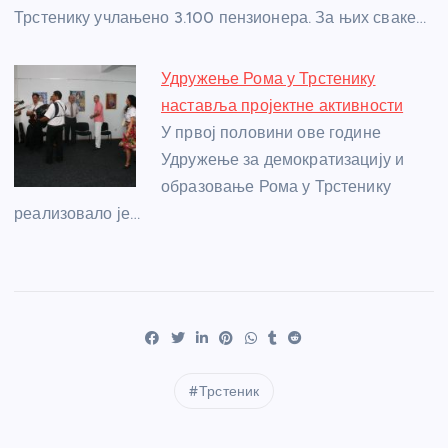
Трстенику учлањено 3.100 пензионера. За њих сваке…
Удружење Рома у Трстенику
наставља пројектне активности
У првој половини ове године
Удружење за демократизацију и
образовање Рома у Трстенику
реализовало је…
Трстеник