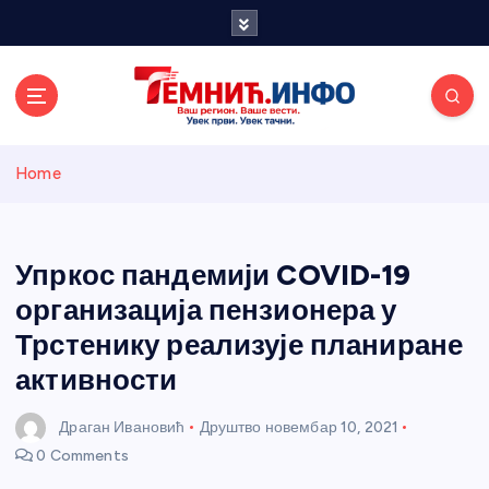
S
k
i
p
t
o
Темнићки
c
Home
o
n
информативн
t
e
Упркос пандемији COVID-19
и портал
n
организација пензионера у
t
Трстенику реализује планиране
активности
Драган Ивановић
Друштво
новембар 10, 2021
0 Comments