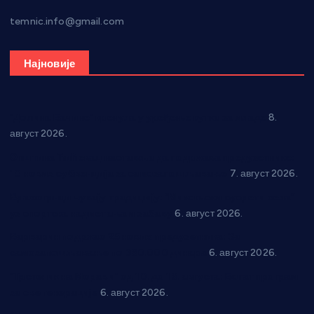
temnic.info@gmail.com
Најновије
“Долина Бачине” кренула у уређење кутка за младе
8.
август 2026.
Општина Ћићевац наставља да подржава предузетнике:
10 нових субвенција за самозапошљавање
7. август 2026.
Вражогрнци чувају традицију: “Михољски сусрети села”
уз спортска надметања и забаву
6. август 2026.
Варварин подржао 25 нових предузетника: За
самозапошљавање по 380.000 динара
6. август 2026.
“Трстеник на Морави” од 10. до 16. августа: Богат програм
за све генерације
6. август 2026.