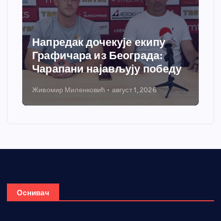
Напредак дочекује екипу
С
Графичара из Београда:
д
Чарапани најављују победу
г
Живомир Миленковић
август 1, 2026
Ни
Оснивач