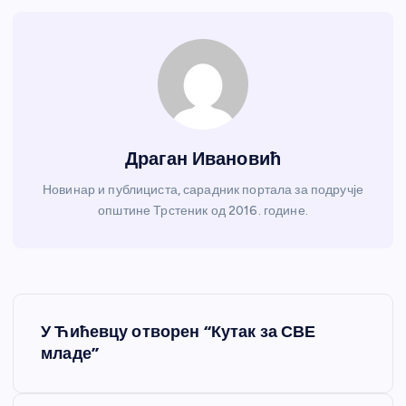
Драган Ивановић
Новинар и публициста, сарадник портала за подручје
општине Трстеник од 2016. године.
К
У Ћићевцу отворен “Кутак за СВЕ
р
младе”
е