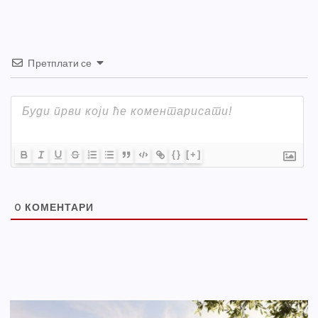
k
Претплати се
{}
[+]
0
КОМЕНТАРИ