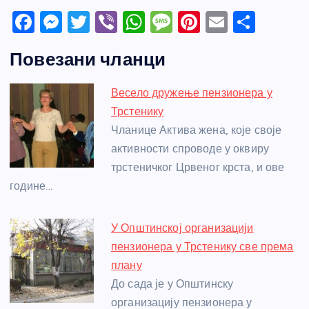
F
M
T
Vi
W
M
Pi
E
S
a
e
w
b
h
e
nt
m
h
Повезани чланци
c
ss
itt
er
at
ss
er
ail
ar
e
e
er
s
a
e
e
Весело дружење пензионера у
b
n
A
g
st
Трстенику
o
g
p
e
Чланице Актива жена, које своје
o
er
p
активности спроводе у оквиру
трстеничког Црвеног крста, и ове
k
године…
У Општинској организацији
пензионера у Трстенику све према
плану
До сада је у Општинску
организацију пензионера у