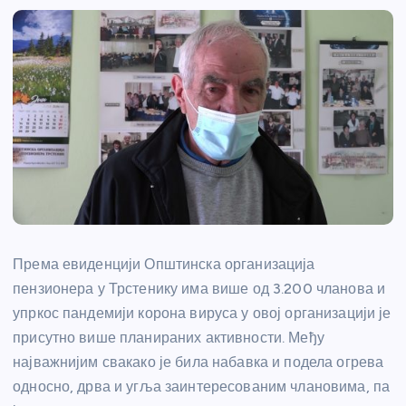
Према евиденцији Општинска организација
пензионера у Трстенику има више од 3.200 чланова и
упркос пандемији корона вируса у овој организацији је
присутно више планираних активности. Међу
најважнијим свакако је била набавка и подела огрева
односно, дрва и угља заинтересованим члановима, па