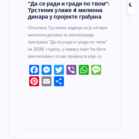
“Да се ради и гради по твом”:
Трстеник улаже 4 милиона
динара у пројекте грађана
Општина Трстеник издвојила је четири
милиона динара за реализацију
програма “Да се ради и гради по твом”
за 2026. годину, у оквиру којег ће бити
реализовано осам пројеката које су…
F
M
T
Vi
W
M
a
e
w
b
h
e
Pi
E
S
c
ss
itt
er
at
ss
nt
m
h
e
e
er
s
a
er
ail
ar
b
n
A
g
e
e
o
g
p
e
st
o
er
p