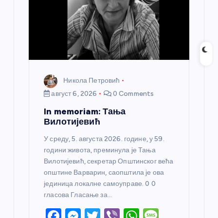
Никола Петровић
август 6, 2026
0 Comments
In memoriam: Тања
Вилотијевић
У среду, 5. августа 2026. године, у 59.
години живота, преминула је Тања
Вилотијевић, секретар Општинског већа
општине Варварин, саопштила је ова
јединица локалне самоуправе. 0 0
гласова Гласање за…
F
M
T
Vi
W
M