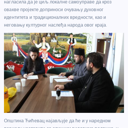
нагласила да је циљ локалне самоуправе да кроз
овакве пројекте доприноси очувању духовног
идентитета и традиционалних вредности, као и
неговању културног наслеђа народа овог краја.
Општина Ћићевац најављује да ће и у наредном