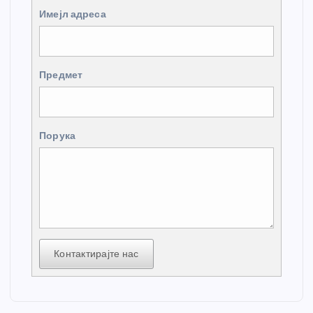
Имејл адреса
Предмет
Порука
Контактирајте нас