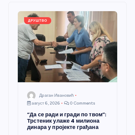
л
а
ДРУШТВО
н
к
а
Драган Ивановић
август 6, 2026
0 Comments
“Да се ради и гради по твом”:
Трстеник улаже 4 милиона
динара у пројекте грађана