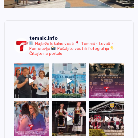
temnic.info
Najbrže lokalne vesti
Temnić • Levač •
Pomoravlje
Pošaljite vest ili fotografiju
Čitajte na portalu