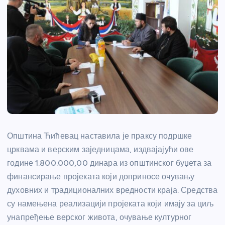
Општина Ћићевац наставила је праксу подршке
црквама и верским заједницама, издвајајући ове
године 1.800.000,00 динара из општинског буџета за
финансирање пројеката који доприносе очувању
духовних и традиционалних вредности краја. Средства
су намењена реализацији пројеката који имају за циљ
унапређење верског живота, очување културног