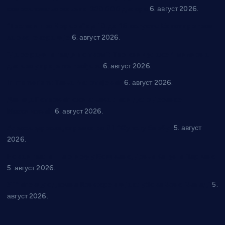
самозапошљавање по 380.000 динара
6. август 2026.
“Трстеник на Морави” од 10. до 16. августа: Богат програм
за све генерације
6. август 2026.
“Да се ради и гради по твом”: Трстеник улаже 4 милиона
динара у пројекте грађана
6. август 2026.
In memoriam: Тања Вилотијевић
6. август 2026.
Даница Петровић оживљава лик и дело Десанке
Максимовић
6. август 2026.
Александровац спреман за 61. “Жупску бербу”
5. август
2026.
Нова игралишта стижу у Бошњане, Доњи Катун и Парцане
5. август 2026.
У Ћићевцу одржана Конференција клубова Зоне “Запад”
5.
август 2026.