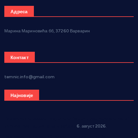
Адреса
Марина Мариновића бб, 37260 Варварин
Контакт
temnic.info@gmail.com
Најновије
Вражогрнци чувају традицију: “Михољски сусрети села”
уз спортска надметања и забаву
6. август 2026.
Варварин подржао 25 нових предузетника: За