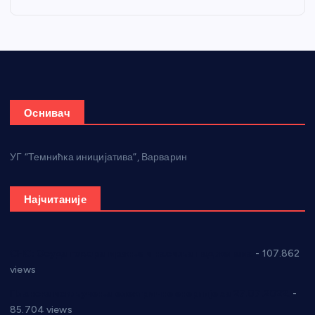
Оснивач
УГ “Темнићка иницијатива”, Варварин
Најчитаније
СНС: Осуда говора мржње и насиља над женама
- 107.862
views
Планска искључења електричне енергије за 27.07.2022.
-
85.704 views