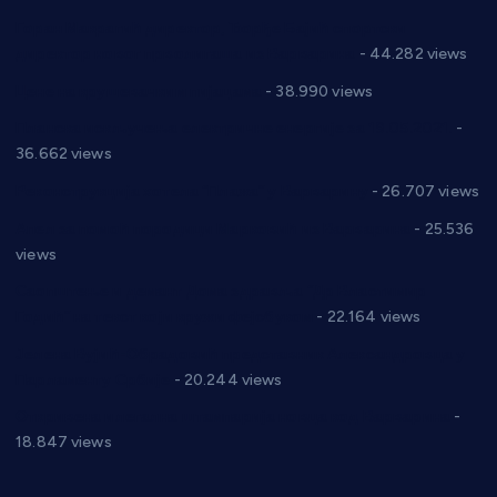
Горан Макрагић директор, Ђорђе Бајић спортски
директор новог прволигаша из Варварина
- 44.282 views
Цене на крушевачким пијацама
- 38.990 views
Планска искључења електричне енергије за 19.05.2021.
-
36.662 views
Реконструкција хотела “Плажа” у Варварину
- 26.707 views
Апел за помоћ породици Марковић из Варварина
- 25.536
views
Саопштење и демант Дома здравља “Др Властимир
Годић” на текст који кружи фејсбуком
- 22.164 views
Јелена Вујић-Обрадовић представник Александровца у
Парламенту Србије
- 20.244 views
Откривена илегална штампарија новца код Варварина
-
18.847 views