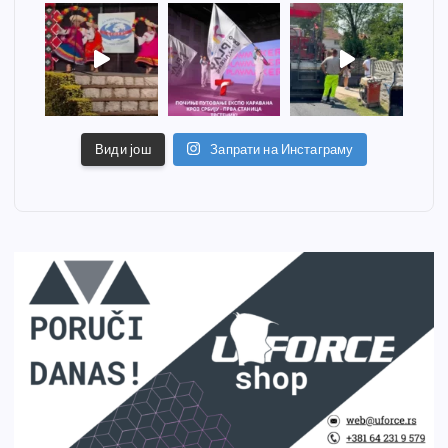
Види још
Запрати на Инстаграму