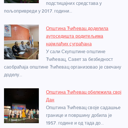
подстицајних средстава у
k
пољопривреди у 2017. години…
Општина Ћићевац доделила
аутоседишта родитељима
најмлађих суграђана
У сали Скупштине општине
Ћићевац, Савет за безбедност
саобраћаја општине Ћићевац организовао је свечану
доделу…
Општина Ћићевац обележила свој
Дан
Општина Ћићевац своје садашње
границе и површину добила је
1957. године и од тада до…