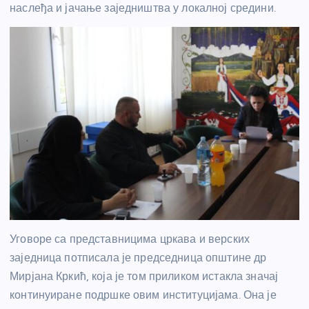
наслеђа и јачање заједништва у локалној средини.
Уговоре са представницима цркава и верских
заједница потписала је председница општине др
Мирјана Кркић, која је том приликом истакла значај
континуиране подршке овим институцијама. Она је