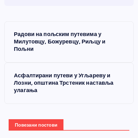
К
Радови на пољским путевима у
р
Милутовцу, Божуревцу, Риљцу и
Пољни
е
т
Асфалтирани путеви у Угљареву и
Лозни, општина Трстеник наставља
а
улагања
њ
е
Повезани постови
ч