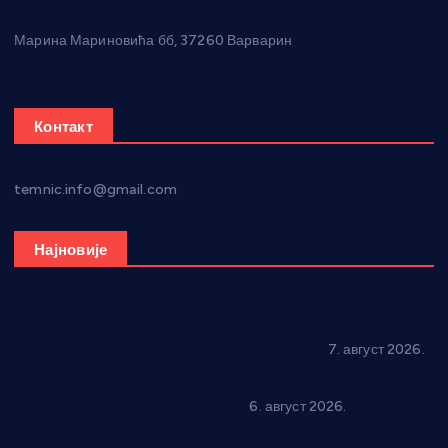
Марина Мариновића бб, 37260 Варварин
Контакт
temnic.info@gmail.com
Најновије
Општина Ћићевац наставља да подржава предузетнике:
10 нових субвенција за самозапошљавање
7. август 2026.
Вражогрнци чувају традицију: “Михољски сусрети села”
уз спортска надметања и забаву
6. август 2026.
Варварин подржао 25 нових предузетника: За