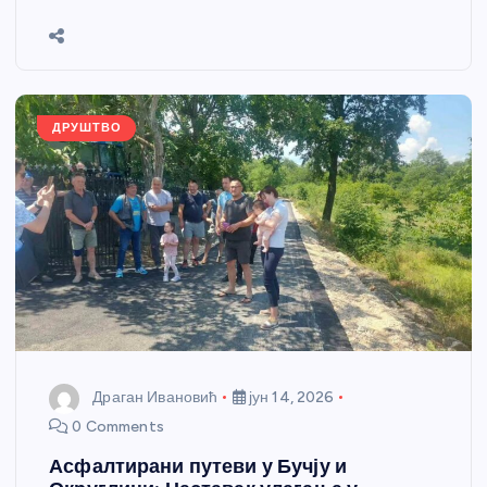
b
n
A
g
st
e
o
g
p
e
o
er
p
k
ДРУШТВО
Драган Ивановић
јун 14, 2026
0 Comments
Асфалтирани путеви у Бучју и