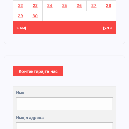
22
23
24
25
26
27
28
29
30
« мај
јул »
Контактирајте нас
Име
Имејл адреса