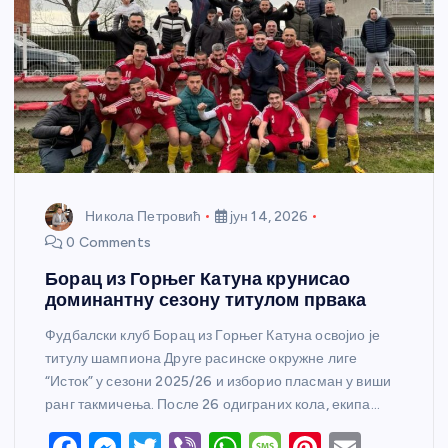
Никола Петровић
јун 14, 2026
0 Comments
Борац из Горњег Катуна крунисао
доминантну сезону титулом првака
Фудбалски клуб Борац из Горњег Катуна освојио је
титулу шампиона Друге расинске окружне лиге
“Исток” у сезони 2025/26 и изборио пласман у виши
ранг такмичења. После 26 одиграних кола, екипа…