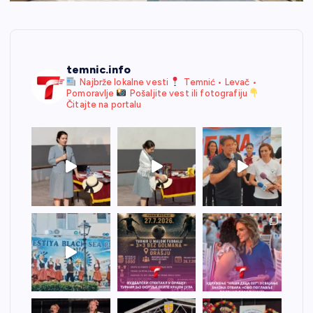
temnic.info
Najbrže lokalne vesti
Temnić • Levač •
Pomoravlje
Pošaljite vest ili fotografiju
Čitajte na portalu