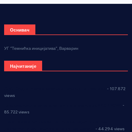
Оснивач
УГ “Темнићка иницијатива”, Варварин
Најчитаније
СНС: Осуда говора мржње и насиља над женама
- 107.872
views
Планска искључења електричне енергије за 27.07.2022.
-
85.722 views
Горан Макрагић директор, Ђорђе Бајић спортски
директор новог прволигаша из Варварина
- 44.294 views