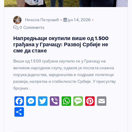
Никола Петровић
јун 14, 2026
0 Comments
Напредњаци окупили више од 1.500
грађана у Грачацу: Развој Србије не
сме да стане
Више од 1.500 грађана окупило се у Грачацу на
великом народном скупу, одакле је послата снажна
порука јединства, заједништва и подршке политици
развоја, напретка и стабилности Србије. У присуству
бројних…
F
M
T
Vi
W
M
Pi
E
a
e
w
b
h
e
nt
m
S
c
ss
itt
er
at
ss
er
ail
h
e
e
er
s
a
e
ar