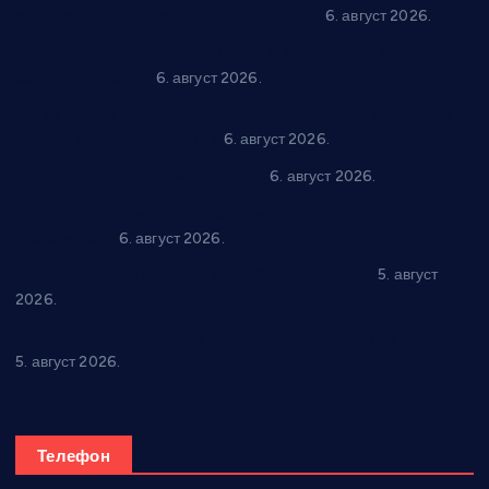
самозапошљавање по 380.000 динара
6. август 2026.
“Трстеник на Морави” од 10. до 16. августа: Богат програм
за све генерације
6. август 2026.
“Да се ради и гради по твом”: Трстеник улаже 4 милиона
динара у пројекте грађана
6. август 2026.
In memoriam: Тања Вилотијевић
6. август 2026.
Даница Петровић оживљава лик и дело Десанке
Максимовић
6. август 2026.
Александровац спреман за 61. “Жупску бербу”
5. август
2026.
Нова игралишта стижу у Бошњане, Доњи Катун и Парцане
5. август 2026.
Телефон