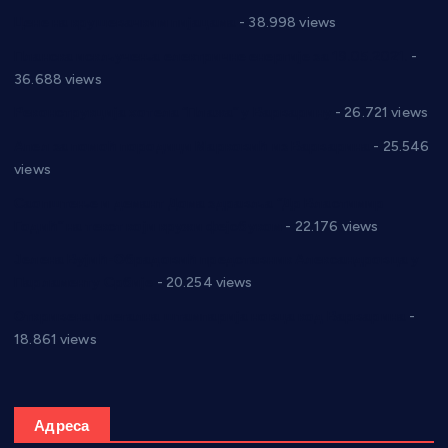
Цене на крушевачким пијацама
- 38.998 views
Планска искључења електричне енергије за 19.05.2021.
-
36.688 views
Реконструкција хотела “Плажа” у Варварину
- 26.721 views
Апел за помоћ породици Марковић из Варварина
- 25.546
views
Саопштење и демант Дома здравља “Др Властимир
Годић” на текст који кружи фејсбуком
- 22.176 views
Јелена Вујић-Обрадовић представник Александровца у
Парламенту Србије
- 20.254 views
Откривена илегална штампарија новца код Варварина
-
18.861 views
Адреса