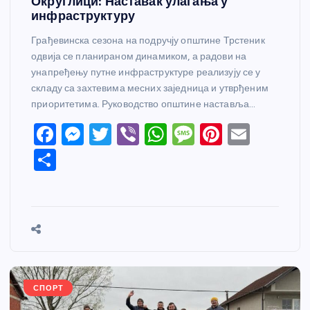
Округлици: Наставак улагања у
инфраструктуру
Грађевинска сезона на подручју општине Трстеник
одвија се планираном динамиком, а радови на
унапређењу путне инфраструктуре реализују се у
складу са захтевима месних заједница и утврђеним
приоритетима. Руководство општине наставља…
F
M
T
Vi
W
M
Pi
E
a
e
w
b
h
e
nt
m
S
c
ss
itt
er
at
ss
er
ail
h
e
e
er
s
a
e
ar
b
n
A
g
st
e
o
g
p
e
o
er
p
k
СПОРТ