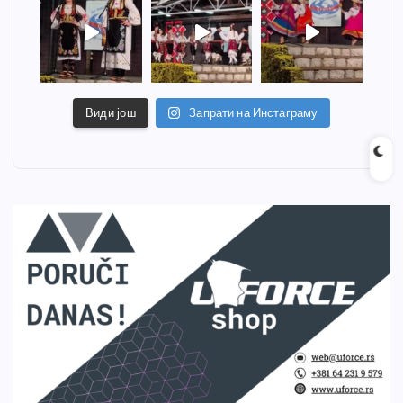
Види још
Запрати на Инстаграму