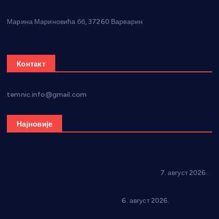
Марина Мариновића бб, 37260 Варварин
Контакт
temnic.info@gmail.com
Најновије
Општина Ћићевац наставља да подржава предузетнике:
10 нових субвенција за самозапошљавање
7. август 2026.
Вражогрнци чувају традицију: “Михољски сусрети села”
уз спортска надметања и забаву
6. август 2026.
Варварин подржао 25 нових предузетника: За