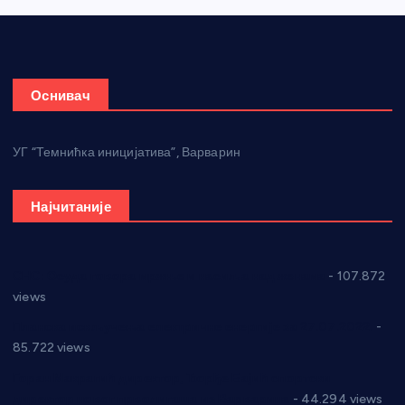
Оснивач
УГ “Темнићка иницијатива”, Варварин
Најчитаније
СНС: Осуда говора мржње и насиља над женама
- 107.872
views
Планска искључења електричне енергије за 27.07.2022.
-
85.722 views
Горан Макрагић директор, Ђорђе Бајић спортски
директор новог прволигаша из Варварина
- 44.294 views