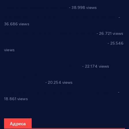
Цене на крушевачким пијацама
- 38.998 views
Планска искључења електричне енергије за 19.05.2021.
-
36.686 views
Реконструкција хотела “Плажа” у Варварину
- 26.721 views
Апел за помоћ породици Марковић из Варварина
- 25.546
views
Саопштење и демант Дома здравља “Др Властимир
Годић” на текст који кружи фејсбуком
- 22.174 views
Јелена Вујић-Обрадовић представник Александровца у
Парламенту Србије
- 20.254 views
Откривена илегална штампарија новца код Варварина
-
18.861 views
Адреса