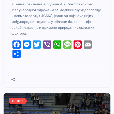
У Бањи Ковиљачи је одржан 48. Светски конгрес
Међународног удружења за медицинску хидрологију
и климатологију (ИСМХ), један од најзначајнијих
међународних скупова у области балнеологије,
рехабилитације и примене природних лековитих
фактора…
F
M
T
Vi
W
M
Pi
E
a
e
w
b
h
e
nt
m
S
c
ss
itt
er
at
ss
er
ail
h
e
e
er
s
a
e
ar
b
n
A
g
st
e
o
g
p
e
o
er
p
k
СПОРТ