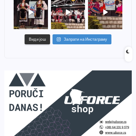
Види још
Запрати на Инстаграму