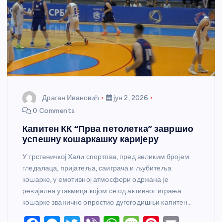
Драган Ивановић
јун 2, 2026
0 Comments
Капитен КК “Прва петолетка” завршио
успешну кошаркашку каријеру
У трстеничкој Хали спортова, пред великим бројем
гледалаца, пријатеља, саиграча и љубитеља
кошарке, у емотивној атмосфери одржана је
ревијална утакмица којом се од активног играња
кошарке званично опростио дугогодишњи капитен…