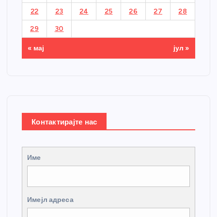
22
23
24
25
26
27
28
29
30
« мај
јул »
Контактирајте нас
Име
Имејл адреса