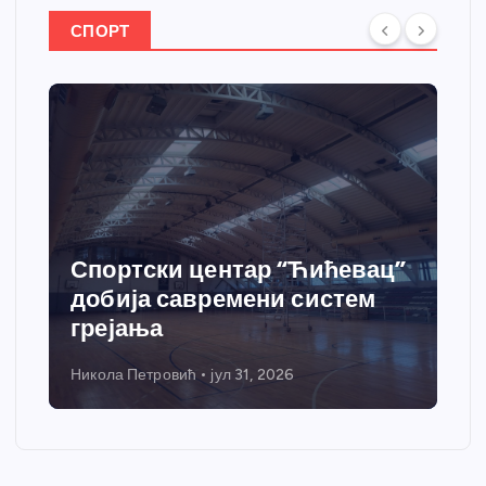
СПОРТ
Спортски центар “Ћићевац”
добија савремени систем
грејања
Никола Петровић
јул 31, 2026