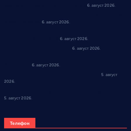
самозапошљавање по 380.000 динара
6. август 2026.
“Трстеник на Морави” од 10. до 16. августа: Богат програм
за све генерације
6. август 2026.
“Да се ради и гради по твом”: Трстеник улаже 4 милиона
динара у пројекте грађана
6. август 2026.
In memoriam: Тања Вилотијевић
6. август 2026.
Даница Петровић оживљава лик и дело Десанке
Максимовић
6. август 2026.
Александровац спреман за 61. “Жупску бербу”
5. август
2026.
Нова игралишта стижу у Бошњане, Доњи Катун и Парцане
5. август 2026.
Телефон