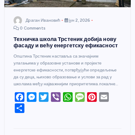
Драган Ивановић
јун 2, 2026
0 Comments
Техничка школа Трстеник добија нову
фасаду и већу енергетску ефикасност
Општина Трстеник наставља са значајним
улагањима у образовне установе и пројекте
енергетске ефикасности, потврђујући опредељење
да су деца, њихово образовање и услови за рад у
школама међу најважнијим приоритетима локалне…
F
M
T
Vi
W
M
Pi
E
a
e
w
b
h
e
nt
m
S
c
ss
itt
er
at
ss
er
ail
h
e
e
er
s
a
e
ar