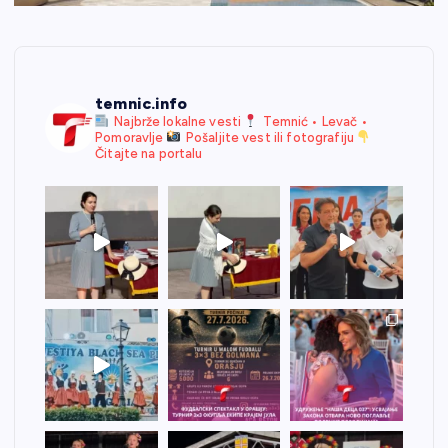
temnic.info
Najbrže lokalne vesti
Temnić • Levač •
Pomoravlje
Pošaljite vest ili fotografiju
Čitajte na portalu