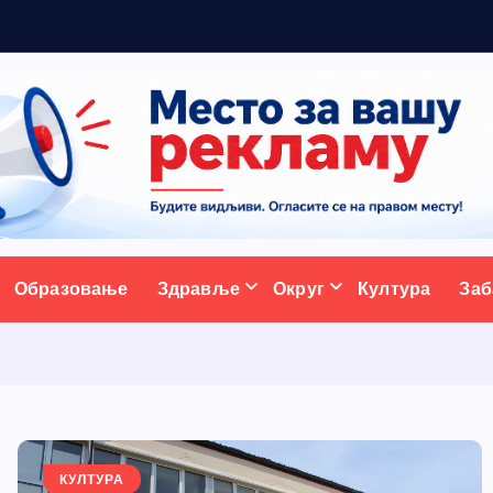
а
ативни портал
Образовање
Здравље
Округ
Култура
Заб
КУЛТУРА