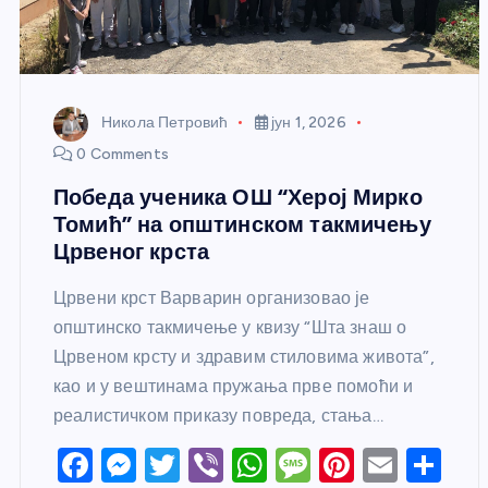
Никола Петровић
јун 1, 2026
0 Comments
Победа ученика ОШ “Херој Мирко
Томић” на општинском такмичењу
Црвеног крста
Црвени крст Варварин организовао је
општинско такмичење у квизу “Шта знаш о
Црвеном крсту и здравим стиловима живота”,
као и у вештинама пружања прве помоћи и
реалистичком приказу повреда, стања…
F
M
T
Vi
W
M
Pi
E
S