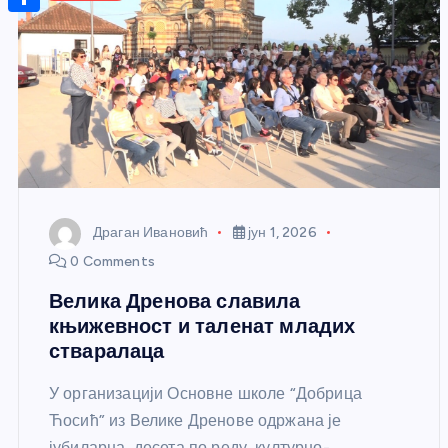
r
s
n
m
A
S
a
t
a
p
h
g
e
i
p
a
e
r
l
r
e
e
s
t
Драган Ивановић
јун 1, 2026
0 Comments
Велика Дренова славила
књижевност и таленат младих
стваралаца
У организацији Основне школе “Добрица
Ћосић” из Велике Дренове одржана је
јубиларна, десета по реду, културно-