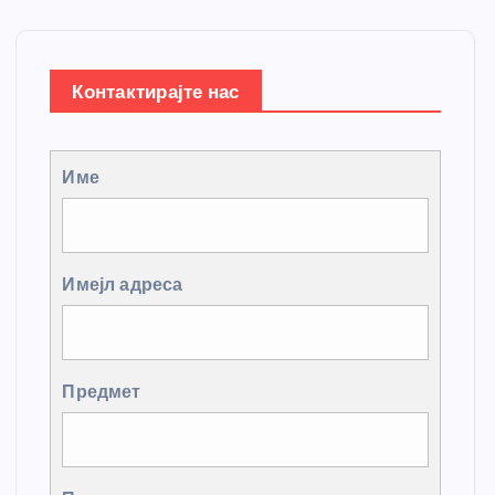
Контактирајте нас
Име
Имејл адреса
Предмет