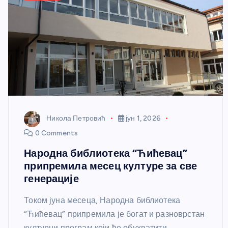
Никола Петровић
јун 1, 2026
0 Comments
Народна библиотека “Ћићевац”
припремила месец културе за све
генерације
Током јуна месеца, Народна библиотека
“Ћићевац” припремила је богат и разноврстан
културни програм који ће обухватити