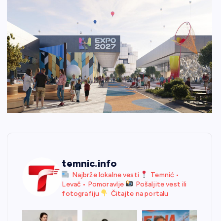
temnic.info
Najbrže lokalne vesti
Temnić •
Levač • Pomoravlje
Pošaljite vest ili
fotografiju
Čitajte na portalu