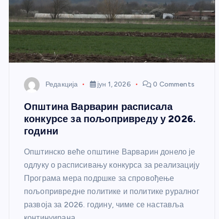
Редакција
јун 1, 2026
0 Comments
Општина Варварин расписала
конкурсе за пољопривреду у 2026.
години
Општинско веће општине Варварин донело је
одлуку о расписивању конкурса за реализацију
Програма мера подршке за спровођење
пољопривредне политике и политике руралног
развоја за 2026. годину, чиме се наставља
континуирана…