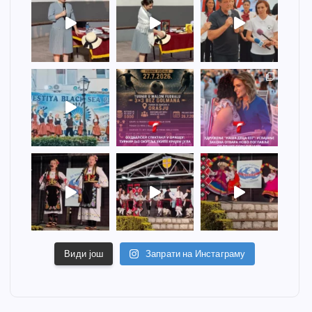
Види још
Запрати на Инстаграму