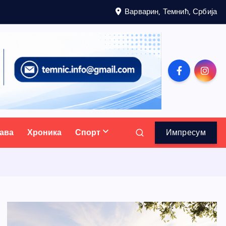
Варварин, Темнић, Србија
ава
Хроника
Спорт
Импресум