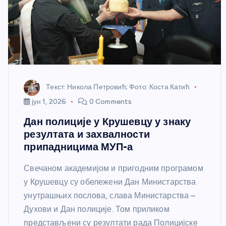
Текст: Никола Петровић; Фото: Коста Катић
јун 1, 2026
0 Comments
Дан полиције у Крушевцу у знаку
резултата и захвалности
припадницима МУП-а
Свечаном академијом и пригодним програмом
у Крушевцу су обележени Дан Министарства
унутрашњих послова, слава Министарства –
Духови и Дан полиције. Том приликом
представљени су резултати рада Полицијске