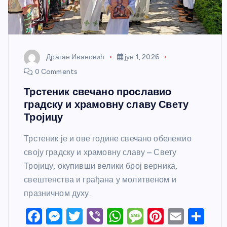
Драган Ивановић
јун 1, 2026
0 Comments
Трстеник свечано прославио
градску и храмовну славу Свету
Тројицу
Трстеник је и ове године свечано обележио
своју градску и храмовну славу – Свету
Тројицу, окупивши велики број верника,
свештенства и грађана у молитвеном и
празничном духу.
F
M
T
Vi
W
M
Pi
E
S