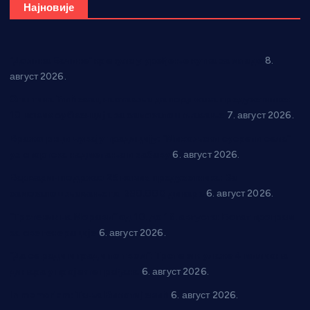
Најновије
“Долина Бачине” кренула у уређење кутка за младе
8.
август 2026.
Општина Ћићевац наставља да подржава предузетнике:
10 нових субвенција за самозапошљавање
7. август 2026.
Вражогрнци чувају традицију: “Михољски сусрети села”
уз спортска надметања и забаву
6. август 2026.
Варварин подржао 25 нових предузетника: За
самозапошљавање по 380.000 динара
6. август 2026.
“Трстеник на Морави” од 10. до 16. августа: Богат програм
за све генерације
6. август 2026.
“Да се ради и гради по твом”: Трстеник улаже 4 милиона
динара у пројекте грађана
6. август 2026.
In memoriam: Тања Вилотијевић
6. август 2026.