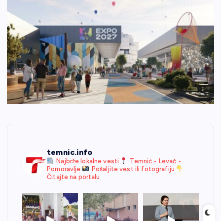
temnic.info
Najbrže lokalne vesti
Temnić • Levač •
Pomoravlje
Pošaljite vest ili fotografiju
Čitajte na portalu