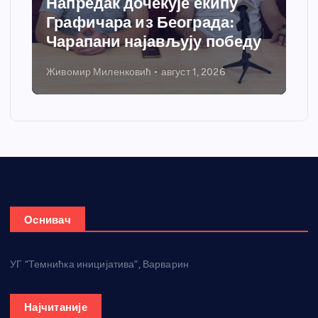
Напредак дочекује екипу
Графичара из Београда:
Чарапани најављују победу
Живомир Миленковић
август 1, 2026
Оснивач
УГ “Темнићка иницијатива”, Варварин
Најчитаније