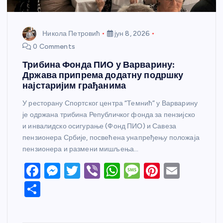
Никола Петровић
јун 8, 2026
0 Comments
Трибина Фонда ПИО у Варварину:
Држава припрема додатну подршку
најстаријим грађанима
У ресторану Спортског центра “Темнић” у Варварину
је одржана трибина Републичког фонда за пензијско
и инвалидско осигурање (Фонд ПИО) и Савеза
пензионера Србије, посвећена унапређењу положаја
пензионера и размени мишљења…
F
M
T
Vi
W
M
Pi
E
a
e
w
b
h
e
nt
m
S
c
ss
itt
er
at
ss
er
ail
h
e
e
er
s
a
e
ar