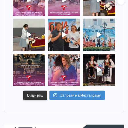
Види још
Запрати на Инстаграму