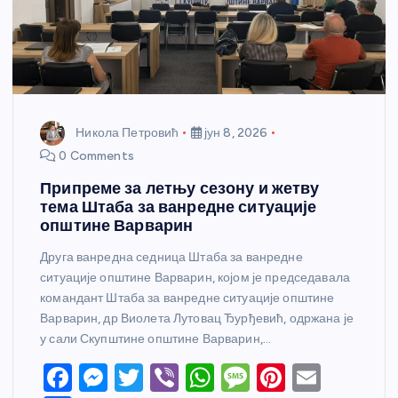
Никола Петровић
јун 8, 2026
0 Comments
Припреме за летњу сезону и жетву
тема Штаба за ванредне ситуације
општине Варварин
Друга ванредна седница Штаба за ванредне
ситуације општине Варварин, којом је председавала
командант Штаба за ванредне ситуације општине
Варварин, др Виолета Лутовац Ђурђевић, одржана је
у сали Скупштине општине Варварин,…
F
M
T
Vi
W
M
Pi
E