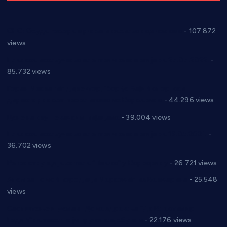
СНС: Осуда говора мржње и насиља над женама
- 107.872
views
Планска искључења електричне енергије за 27.07.2022.
-
85.732 views
Горан Макрагић директор, Ђорђе Бајић спортски
директор новог прволигаша из Варварина
- 44.296 views
Цене на крушевачким пијацама
- 39.004 views
Планска искључења електричне енергије за 19.05.2021.
-
36.702 views
Реконструкција хотела “Плажа” у Варварину
- 26.721 views
Апел за помоћ породици Марковић из Варварина
- 25.548
views
Саопштење и демант Дома здравља “Др Властимир
Годић” на текст који кружи фејсбуком
- 22.176 views