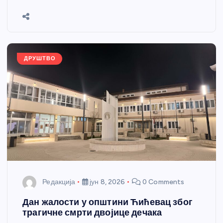
b
n
A
g
st
e
o
g
p
e
o
er
p
k
ДРУШТВО
Редакција
јун 8, 2026
0 Comments
Дан жалости у општини Ћићевац због
трагичне смрти двојице дечака