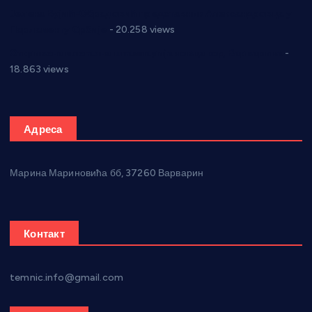
Јелена Вујић-Обрадовић представник Александровца у
Парламенту Србије
- 20.258 views
Откривена илегална штампарија новца код Варварина
-
18.863 views
Адреса
Марина Мариновића бб, 37260 Варварин
Контакт
temnic.info@gmail.com