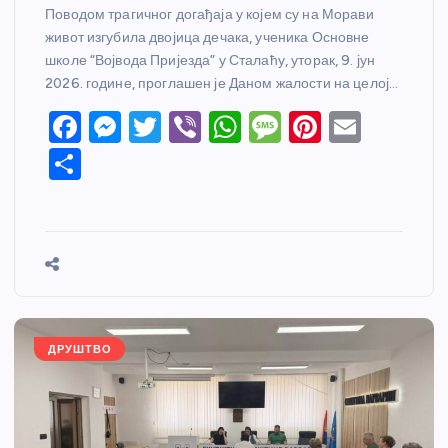
Поводом трагичног догађаја у којем су на Морави
живот изгубила двојица дечака, ученика Основне
школе “Војвода Пријезда” у Сталаћу, уторак, 9. јун
2026. године, проглашен је Даном жалости на целој…
F
M
T
Vi
W
M
Pi
E
a
e
w
b
h
e
nt
m
S
c
ss
itt
er
at
ss
er
ail
h
e
e
er
s
a
e
ar
b
n
A
g
st
e
o
g
p
e
o
er
p
k
ДРУШТВО