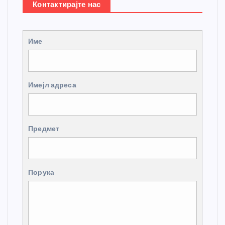
Контактирајте нас
Име
Имејл адреса
Предмет
Порука