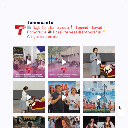
temnic.info
Najbrže lokalne vesti
Temnić • Levač •
Pomoravlje
Pošaljite vest ili fotografiju
Čitajte na portalu