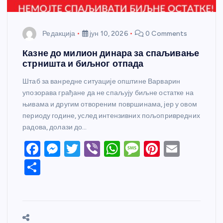
Редакција
јун 10, 2026
0 Comments
Казне до милион динара за спаљивање
стрништа и биљног отпада
Штаб за ванредне ситуације општине Варварин
упозорава грађане да не спаљују биљне остатке на
њивама и другим отвореним површинама, јер у овом
периоду године, услед интензивних пољопривредних
радова, долази до…
F
M
T
Vi
W
M
Pi
E
a
e
w
b
h
e
nt
m
S
c
ss
itt
er
at
ss
er
ail
h
e
e
er
s
a
e
ar
b
n
A
g
st
e