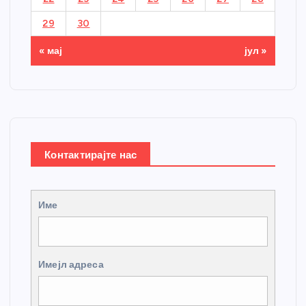
29
30
« мај
јул »
Контактирајте нас
Име
Имејл адреса