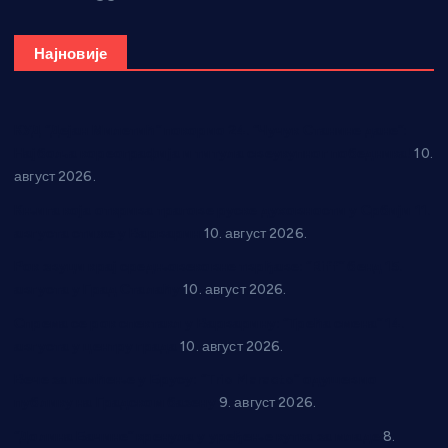
Најновије
КУД “Дејан Милетић” покорио 24. “Чучук Станине дане”:
Најбоља кореографија и титула свеукупног победника!
10.
август 2026.
Књига која открива трагове руске духовности у Србији 11.
августа стиже у Варварин
10. август 2026.
Рок звуци крај средњовековне тврђаве: “Riff” бенд 15.
августа у Град Сталаћу
10. август 2026.
Спрема се рок спектакл у Варварину: “Трећа смена” 14.
августа у центру града
10. август 2026.
Вече за памћење у Брусу: “Trio Maracto” одушевио
публику на Градском базену
9. август 2026.
“Долина Бачине” кренула у уређење кутка за младе
8.