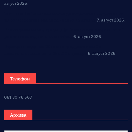
август 2026.
Општина Ћићевац наставља да подржава предузетнике:
10 нових субвенција за самозапошљавање
7. август 2026.
Вражогрнци чувају традицију: “Михољски сусрети села”
уз спортска надметања и забаву
6. август 2026.
Варварин подржао 25 нових предузетника: За
самозапошљавање по 380.000 динара
6. август 2026.
Телефон
061 30 76 567
Архива