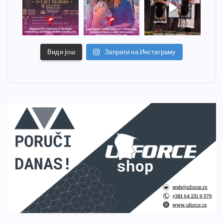
Види још
Запрати на Инстаграму