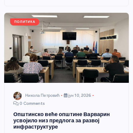
o
g
p
e
o
er
p
k
ПОЛИТИКА
Никола Петровић
јун 10, 2026
0 Comments
Општинско веће општине Варварин
усвојило низ предлога за развој
инфраструктуре