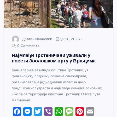
Драган Ивановић
јун 10, 2026
0 Comments
Најмлађи Трстеничани уживали у
посети Зоолошком врту у Врњцима
Канцеларија за младе општине Трстеник, уз
финансијску подршку локалне самоуправе,
организовала је једнодневни излет за децу
предшколског узраста и најмлађе ученике основних
школа са територије општине Трстеник. Овога пута
малишани…
F
M
T
Vi
W
M
Pi
E