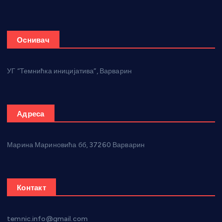
Оснивач
УГ “Темнићка иницијатива”, Варварин
Адреса
Марина Мариновића бб, 37260 Варварин
Контакт
temnic.info@gmail.com