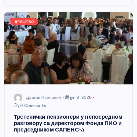
o
g
p
e
o
er
p
k
ДРУШТВО
Драган Ивановић
јун 9, 2026
0 Comments
Трстенички пензионери у непосредном
разговору са директором Фонда ПИО и
председником САПЕНС-а