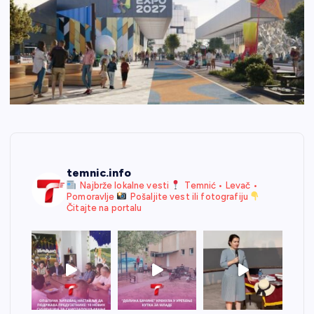
temnic.info
Najbrže lokalne vesti
Temnić • Levač •
Pomoravlje
Pošaljite vest ili fotografiju
Čitajte na portalu