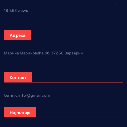
Откривена илегална штампарија новца код Варварина
-
18.863 views
Адреса
Марина Мариновића бб, 37260 Варварин
Контакт
temnic.info@gmail.com
Најновије