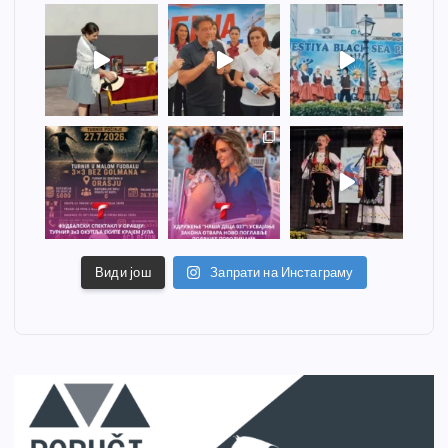
Види још
Запрати на Инстаграму