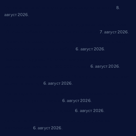
“Долина Бачине” кренула у уређење кутка за младе
8.
август 2026.
Општина Ћићевац наставља да подржава предузетнике:
10 нових субвенција за самозапошљавање
7. август 2026.
Вражогрнци чувају традицију: “Михољски сусрети села”
уз спортска надметања и забаву
6. август 2026.
Варварин подржао 25 нових предузетника: За
самозапошљавање по 380.000 динара
6. август 2026.
“Трстеник на Морави” од 10. до 16. августа: Богат програм
за све генерације
6. август 2026.
“Да се ради и гради по твом”: Трстеник улаже 4 милиона
динара у пројекте грађана
6. август 2026.
In memoriam: Тања Вилотијевић
6. август 2026.
Даница Петровић оживљава лик и дело Десанке
Максимовић
6. август 2026.