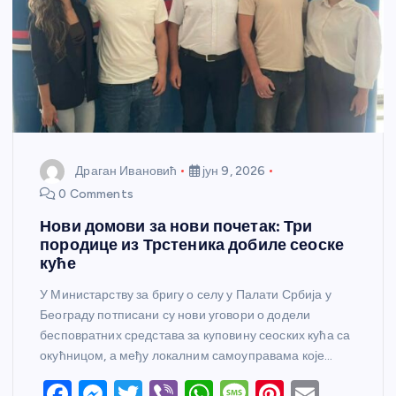
Драган Ивановић
јун 9, 2026
0 Comments
Нови домови за нови почетак: Три
породице из Трстеника добиле сеоске
куће
У Министарству за бригу о селу у Палати Србија у
Београду потписани су нови уговори о додели
бесповратних средстава за куповину сеоских кућа са
окућницом, а међу локалним самоуправама које…
F
M
T
Vi
W
M
Pi
E