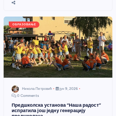
b
n
A
g
st
e
o
g
p
e
o
er
p
k
ОБРАЗОВАЊЕ
Никола Петровић
јун 9, 2026
0 Comments
Предшколска установа “Наша радост”
испратила још једну генерацију
предшколаца