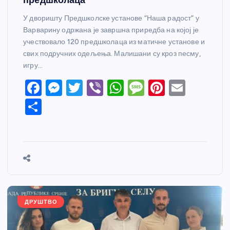
У дворишту Предшколске установе “Наша радост” у
Варварину одржана је завршна приредба на којој је
учествовало 120 предшколаца из матичне установе и
свих подручних одељења. Малишани су кроз песму,
игру…
F
M
T
Vi
W
M
Pi
E
a
e
w
b
h
e
nt
m
S
c
ss
itt
er
at
ss
er
ail
h
e
e
er
s
a
e
ar
b
n
A
g
st
e
o
g
p
e
o
er
p
k
ДРУШТВО