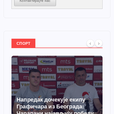
Контактирајте нас
СПОРТ
Напредак дочекује екипу
Графичара из Београда:
Чарапани најављују победу