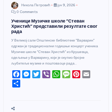
Никола Петровић
јун 9, 2026
0 Comments
Ученици Музичке школе “Стеван
Христић” представили резултате свог
рада
У Великој сали Општинске библиотеке “Варварин”
одржан је традиционални годишњи концерт ученика
Музичке школе “Стеван Христић” из Крушевца,
одељење у Варварину, који је окупио бројне
љубитеље музике и поштоваоце рада…
F
M
T
Vi
W
M
Pi
E
a
e
w
b
h
e
nt
m
S
c
ss
itt
er
at
ss
er
ail
h
e
e
er
s
a
e
ar
b
n
A
g
st
e