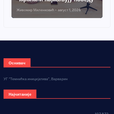
Живомир Миленковић
август 1, 2026
Оснивач
УГ “Темнићка иницијатива”, Варварин
Најчитаније