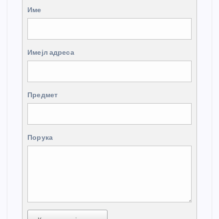
Име
Имејл адреса
Предмет
Порука