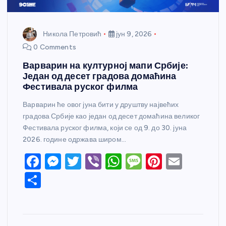
Никола Петровић
јун 9, 2026
0 Comments
Варварин на културној мапи Србије:
Један од десет градова домаћина
Фестивала руског филма
Варварин ће овог јуна бити у друштву највећих
градова Србије као један од десет домаћина великог
Фестивала руског филма, који се од 9. до 30. јуна
2026. године одржава широм…
F
M
T
Vi
W
M
Pi
E
a
e
w
b
h
e
nt
m
S
c
ss
itt
er
at
ss
er
ail
h
e
e
er
s
a
e
ar