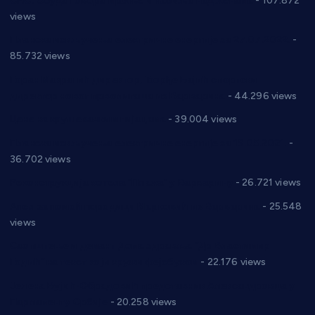
СНС: Осуда говора мржње и насиља над женама
- 107.872
views
Планска искључења електричне енергије за 27.07.2022.
-
85.732 views
Горан Макрагић директор, Ђорђе Бајић спортски
директор новог прволигаша из Варварина
- 44.296 views
Цене на крушевачким пијацама
- 39.004 views
Планска искључења електричне енергије за 19.05.2021.
-
36.702 views
Реконструкција хотела “Плажа” у Варварину
- 26.721 views
Апел за помоћ породици Марковић из Варварина
- 25.548
views
Саопштење и демант Дома здравља “Др Властимир
Годић” на текст који кружи фејсбуком
- 22.176 views
Јелена Вујић-Обрадовић представник Александровца у
Парламенту Србије
- 20.258 views