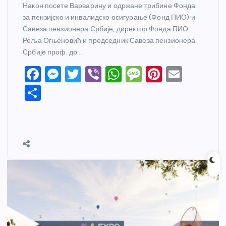
Након посете Варварину и одржане трибине Фонда
за пензијско и инвалидско осигурање (Фонд ПИО) и
Савеза пензионера Србије, директор Фонда ПИО
Реља Огњеновић и председник Савеза пензионера
Србије проф. др…
F
M
T
Vi
W
M
Pi
E
a
e
w
b
h
e
nt
m
S
c
ss
itt
er
at
ss
er
ail
h
e
e
er
s
a
e
ar
b
n
A
g
st
e
o
g
p
e
o
er
p
k