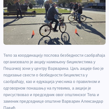
Тело за координацију послова безбедности саобраћаја
организовало је акцију намењену бициклистима у
Пешачкој зони у центру Варварина. Циљ акције био је
подизање свести о безбедности бициклиста у
саобраћају, као и едукација учесника о правилном и
одговорном понашању на путевима, а акцији је
присуствовао и председник овог општинског Тела и
заменик председнице општине Варварин Александар
Павић.