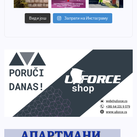
Види још
Запрати на Инстаграму