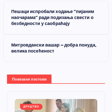
К
Пешаци испробали ходање “пијаним
р
наочарама” ради подизања свести о
безбедности у саобраћају
е
т
Митровдански вашар – добра понуда,
велика посећеност
а
њ
е
Повезани постови
ч
л
ДРУШТВО