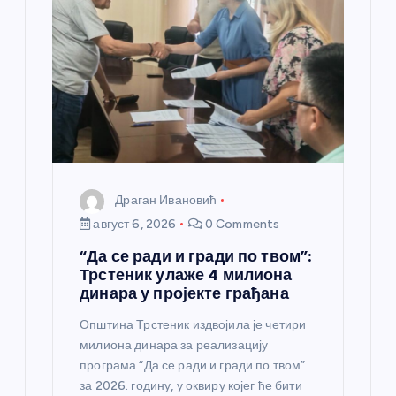
а
н
к
а
Драган Ивановић
август 6, 2026
0 Comments
“Да се ради и гради по твом”:
Трстеник улаже 4 милиона
динара у пројекте грађана
Општина Трстеник издвојила је четири
милиона динара за реализацију
програма “Да се ради и гради по твом”
за 2026. годину, у оквиру којег ће бити