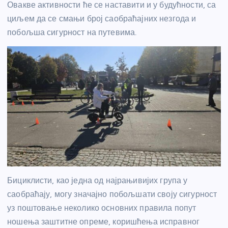
Овакве активности ће се наставити и у будућности, са
циљем да се смањи број саобраћајних незгода и
побољша сигурност на путевима.
Бициклисти, као једна од најрањивијих група у
саобраћају, могу значајно побољшати своју сигурност
уз поштовање неколико основних правила попут
ношења заштитне опреме, коришћења исправног