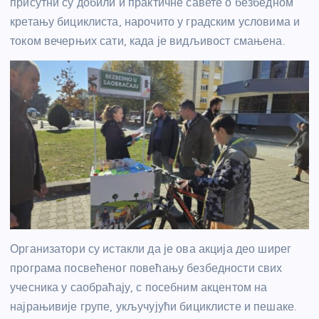
присутни су добили и практичне савете о безбедном
кретању бициклиста, нарочито у градским условима и
током вечерњих сати, када је видљивост смањена.
Организатори су истакли да је ова акција део ширег
програма посвећеног повећању безбедности свих
учесника у саобраћају, с посебним акцентом на
најрањивије групе, укључујући бициклисте и пешаке.