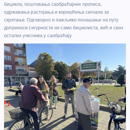
бицикла, поштовања саобраћајних прописа,
одржавања растојања и коришћења сигнала за
скретање. Одговорно и пажљиво понашање на путу
доприноси сигурности не само бициклиста, већ и свих
осталих учесника у саобраћају.