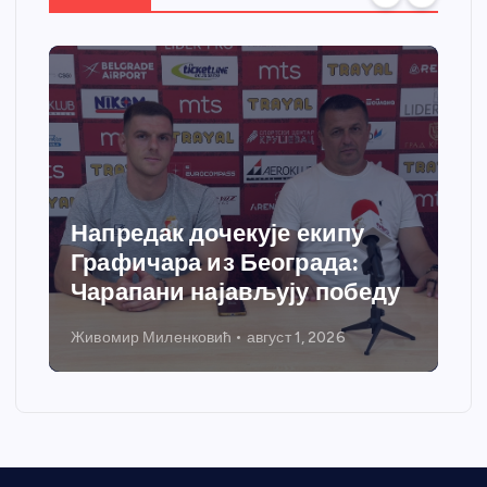
Спортски центар “Ћићевац”
добија савремени систем
грејања
Никола Петровић
јул 31, 2026