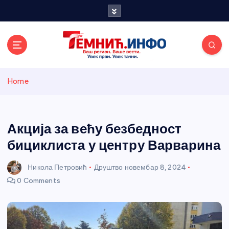
S
k
i
p
t
o
Темнићки
c
Home
o
n
информативн
t
e
Акција за већу безбедност
и портал
n
бициклиста у центру Варварина
t
Никола Петровић
Друштво
новембар 8, 2024
0 Comments