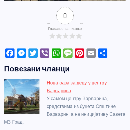
0
Гласање за чланке
F
M
T
Vi
W
M
Pi
E
S
a
e
w
b
h
e
nt
m
h
Повезани чланци
c
ss
itt
er
at
ss
er
ail
ar
e
e
er
s
a
e
e
Нова оаза за децу у центру
b
n
A
g
st
Варварина
o
g
p
e
У самом центру Варварина,
o
er
p
средствима из буџета Општине
Варварин, а на иницијативу Савета
k
МЗ Град…