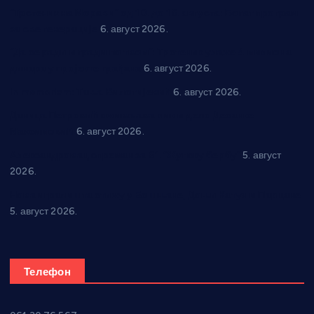
“Трстеник на Морави” од 10. до 16. августа: Богат програм
за све генерације
6. август 2026.
“Да се ради и гради по твом”: Трстеник улаже 4 милиона
динара у пројекте грађана
6. август 2026.
In memoriam: Тања Вилотијевић
6. август 2026.
Даница Петровић оживљава лик и дело Десанке
Максимовић
6. август 2026.
Александровац спреман за 61. “Жупску бербу”
5. август
2026.
Нова игралишта стижу у Бошњане, Доњи Катун и Парцане
5. август 2026.
Телефон