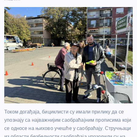
Током догађаја, бициклисти су имали прилику да се
упознају са најважнијим саобраћајним прописима који
се односе на њихово учешће у саобраћају. Стручњаци
из области безбедности саобраћаја упозорили су на