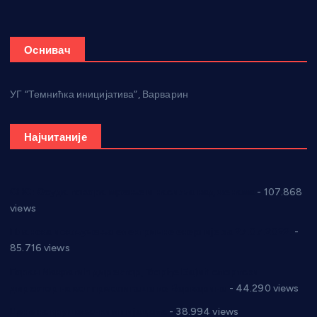
Оснивач
УГ “Темнићка иницијатива”, Варварин
Најчитаније
СНС: Осуда говора мржње и насиља над женама
- 107.868
views
Планска искључења електричне енергије за 27.07.2022.
-
85.716 views
Горан Макрагић директор, Ђорђе Бајић спортски
директор новог прволигаша из Варварина
- 44.290 views
Цене на крушевачким пијацама
- 38.994 views