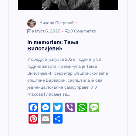
Никола Петровић
август 6, 2026
0 Comments
In memoriam: Тања
Вилотијевић
У среду, 5. августа 2026. године, у 59.
години живота, преминула је Тања
Вилотијевић, секретар Општинског већа
општине Варварин, саопштила је ова
јединица локалне самоуправе. 0 0
гласова Гласање за…
F
M
T
Vi
W
M
a
e
w
b
h
e
Pi
E
S
c
ss
itt
er
at
ss
nt
m
h