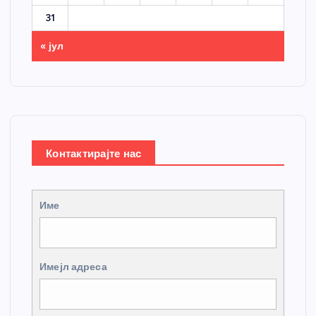
31
« јул
Контактирајте нас
Име
Имејл адреса