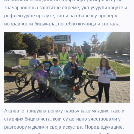
значај ношења заштитне опреме, укључујући кациге и
рефлектујуће прслуке, као и на обавезну проверу
исправности бицикала, посебно кочница и светала.
Акција је привукла велику пажњу како младих, тако и
старијих бициклиста, који су активно учествовали у
разговору и делили своја искуства. Поред едукације,