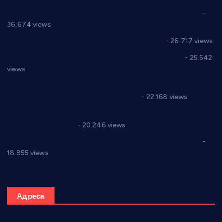
Планска искључења електричне енергије за 19.05.2021.
-
36.674 views
Реконструкција хотела “Плажа” у Варварину
- 26.717 views
Апел за помоћ породици Марковић из Варварина
- 25.542
views
Саопштење и демант Дома здравља “Др Властимир
Годић” на текст који кружи фејсбуком
- 22.168 views
Јелена Вујић-Обрадовић представник Александровца у
Парламенту Србије
- 20.246 views
Откривена илегална штампарија новца код Варварина
-
18.855 views
Адреса