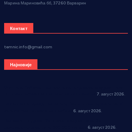
Марина Мариновића бб, 37260 Варварин
Контакт
temnic.info@gmail.com
Најновије
Општина Ћићевац наставља да подржава предузетнике:
10 нових субвенција за самозапошљавање
7. август 2026.
Вражогрнци чувају традицију: “Михољски сусрети села”
уз спортска надметања и забаву
6. август 2026.
Варварин подржао 25 нових предузетника: За
самозапошљавање по 380.000 динара
6. август 2026.