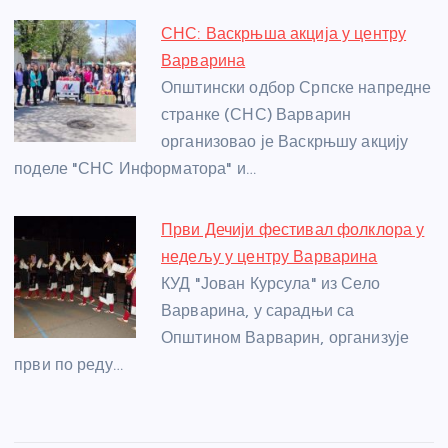
СНС: Васкрњша акција у центру
Варварина
Општински одбор Српске напредне
странке (СНС) Варварин
организовао је Васкрњшу акцију
поделе "СНС Информатора" и…
Први Дечији фестивал фолклора у
недељу у центру Варварина
КУД "Јован Курсула" из Село
Варварина, у сарадњи са
Општином Варварин, организује
први по реду…