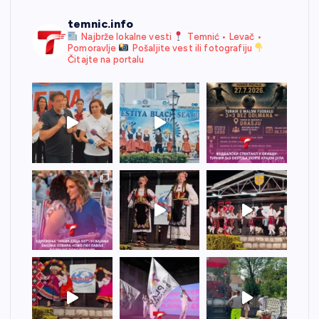
temnic.info
Najbrže lokalne vesti
Temnić • Levač •
Pomoravlje
Pošaljite vest ili fotografiju
Čitajte na portalu