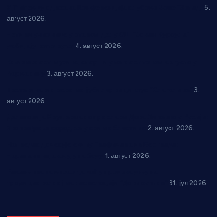
У Ћићевцу одржана Конференција клубова Зоне “Запад”
5.
август 2026.
Четири учионице у старом делу ОШ “Јован Курсула”
добијају ново рухо
4. август 2026.
Књижевност, музика, спорт и уметност током августа у
Варварину
3. август 2026.
Трстеничанин освојио јубиларни циклус “Слагалице”
3.
август 2026.
Делегација Крушевца на прослави Дана Липецка у Русији:
Унапређење сарадње у свим областима
2. август 2026.
Напредак дочекује екипу Графичара из Београда:
Чарапани најављују победу
1. август 2026.
Ражањ промовисао домаћу производњу на
традиционалној манифестацији “Дани купине”
31. јул 2026.