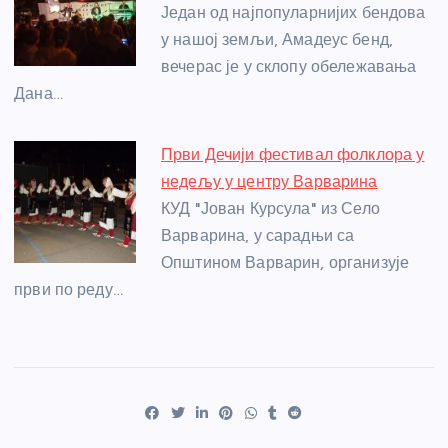
Један од најпопуларнијих бендова
у нашој земљи, Амадеус бенд,
вечерас је у склопу обележавања
Дана…
Први Дечији фестивал фолклора у
недељу у центру Варварина
КУД "Јован Курсула" из Село
Варварина, у сарадњи са
Општином Варварин, организује
први по реду…