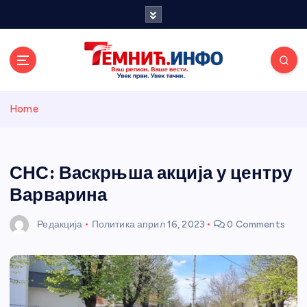
S
k
i
p
t
o
Темнићки
c
Home
o
n
информативн
t
e
СНС: Васкрњша акција у центру
и портал
n
Варварина
t
Редакција
Политика
април 16, 2023
0 Comments