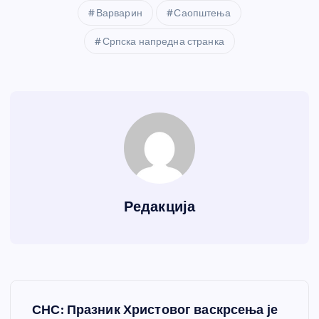
Варварин
Саопштења
Српска напредна странка
Редакција
К
СНС: Празник Христовог васкрсења је