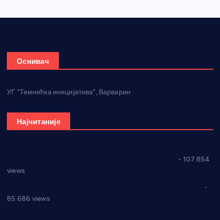
Оснивач
УГ “Темнићка иницијатива”, Варварин
Најчитаније
СНС: Осуда говора мржње и насиља над женама
- 107.854
views
Планска искључења електричне енергије за 27.07.2022.
-
85.686 views
Горан Макрагић директор, Ђорђе Бајић спортски