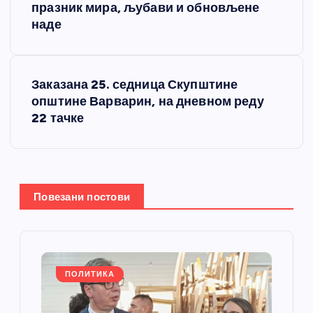
р
празник мира, љубави и обновљене
наде
е
т
Заказана 25. седница Скупштине
општине Варварин, на дневном реду
а
22 тачке
њ
е
Повезани постови
ч
л
а
ПОЛИТИКА