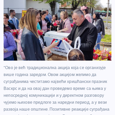
“Ово је већ традиционална акција која се организује
више година заредом. Овом акцијом желимо да
суграђанима честитамо највећи хришћански празник
Васкрс и да на овај дан проведемо време са њима у
непосредној комуникацији и у директном разговору
чујемо њихове предлоге за наредни период, а у вези
развоја наше општине. Позитивне реакције суграђана