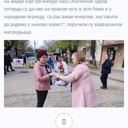
на акције које организује наш Општински одбор
потврда су да смо на правом путу и зато ћемо и у
наредном периоду, са још више енергије, наставити
да радимо у њихову корист”, поручили су варварински
напредњаци.
0