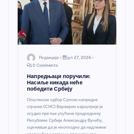
н
к
а
Редакција
јул 27, 2026
0 Comments
Напредњаци поручили:
Насиље никада неће
победити Србију
Општински одбор Српске напредне
странке (СНС) Варварин најоштрије је
осудио претње упућене председнику
Републике Србије Александру Вучићу,
оценивши да је неопходно да надлежни