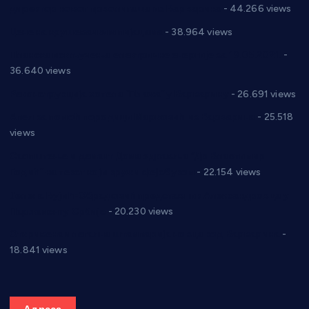
директор новог прволигаша из Варварина
- 44.266 views
Цене на крушевачким пијацама
- 38.964 views
Планска искључења електричне енергије за 19.05.2021.
-
36.640 views
Реконструкција хотела “Плажа” у Варварину
- 26.691 views
Апел за помоћ породици Марковић из Варварина
- 25.518
views
Саопштење и демант Дома здравља “Др Властимир
Годић” на текст који кружи фејсбуком
- 22.154 views
Јелена Вујић-Обрадовић представник Александровца у
Парламенту Србије
- 20.230 views
Откривена илегална штампарија новца код Варварина
-
18.841 views