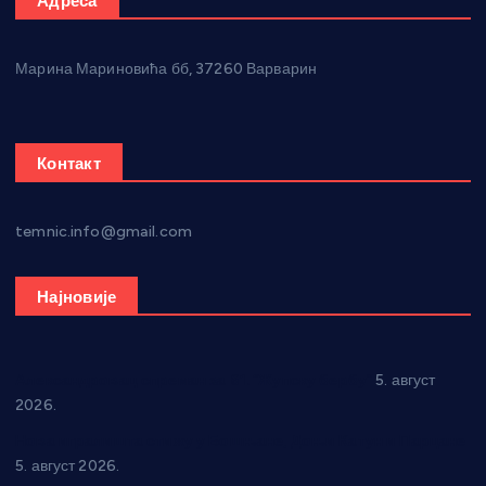
Адреса
Марина Мариновића бб, 37260 Варварин
Контакт
temnic.info@gmail.com
Најновије
Александровац спреман за 61. “Жупску бербу”
5. август
2026.
Нова игралишта стижу у Бошњане, Доњи Катун и Парцане
5. август 2026.