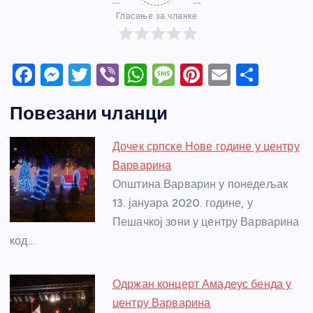
Гласање за чланке
F
M
T
Vi
W
M
Pi
E
S
a
e
w
b
h
e
nt
m
h
Повезани чланци
c
ss
itt
er
at
ss
er
ail
ar
e
e
er
s
a
e
e
Дочек српске Нове године у центру
b
n
A
g
st
Варварина
o
g
p
e
Општина Варварин у понедељак
o
er
p
13. јануара 2020. године, у
Пешачкој зони у центру Варварина
k
код…
Одржан концерт Амадеус бенда у
центру Варварина