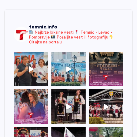
temnic.info
Najbrže lokalne vesti
Temnić • Levač •
Pomoravlje
Pošaljite vest ili fotografiju
Čitajte na portalu