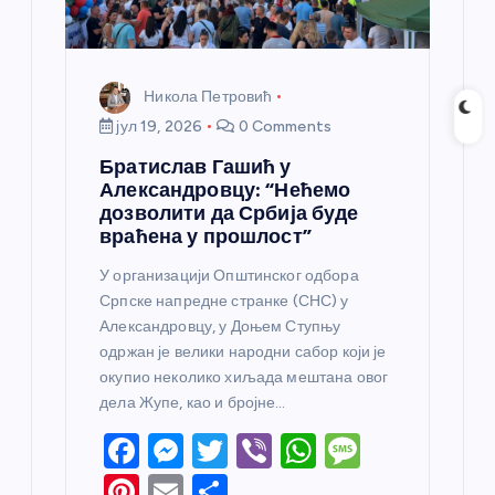
Никола Петровић
јул 19, 2026
0 Comments
Братислав Гашић у
Александровцу: “Нећемо
дозволити да Србија буде
враћена у прошлост”
У организацији Општинског одбора
Српске напредне странке (СНС) у
Александровцу, у Доњем Ступњу
одржан је велики народни сабор који је
окупио неколико хиљада мештана овог
дела Жупе, као и бројне…
F
M
T
Vi
W
M
a
e
w
b
h
e
Pi
E
S