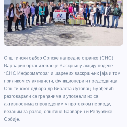
Општински одбор Српске напредне странке (СНС)
Варварин организовао је Васкрњшу акцију поделе
“СНС Информатора” и шарених васкршњих јаја и том
приликом су активисти, функционери и председница
Општинског одбора др Виолета Лутовац Ђурђевић
разговарали са грађанима и упознали их са
активностима спроведеним у протеклом периоду,
везаним за развој општине Варварин и Републике
Србије.