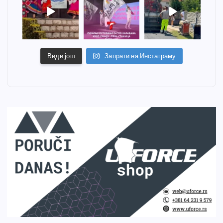
Види још
Запрати на Инстаграму