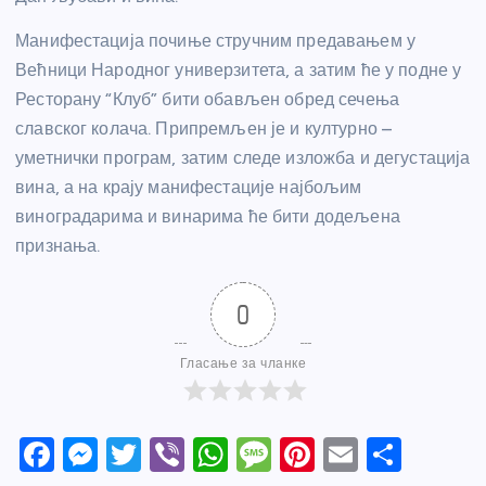
Манифестација почиње стручним предавањем у
Већници Народног универзитета, а затим ће у подне у
Ресторану “Клуб” бити обављен обред сечења
славског колача. Припремљен је и културно –
уметнички програм, затим следе изложба и дегустација
вина, а на крају манифестације најбољим
виноградарима и винарима ће бити додељена
признања.
0
Гласање за чланке
F
M
T
Vi
W
M
Pi
E
S