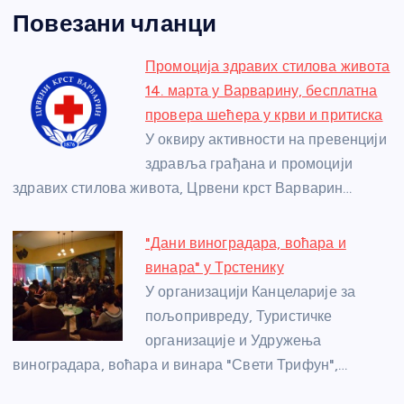
a
e
w
b
h
e
nt
m
h
Повезани чланци
c
ss
itt
er
at
ss
er
ail
ar
e
e
er
s
a
e
e
Промоција здравих стилова живота
b
n
A
g
st
14. марта у Варварину, бесплатна
o
g
p
e
провера шећера у крви и притиска
o
er
p
У оквиру активности на превенцији
здравља грађана и промоцији
k
здравих стилова живота, Црвени крст Варварин…
"Дани виноградара, воћара и
винара" у Трстенику
У организацији Канцеларије за
пољопривреду, Туристичке
организације и Удружења
виноградара, воћара и винара "Свети Трифун",…