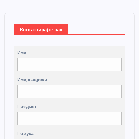
Контактирајте нас
Име
Имејл адреса
Предмет
Порука