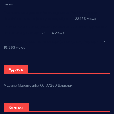
views
Саопштење и демант Дома здравља “Др Властимир
Годић” на текст који кружи фејсбуком
- 22.176 views
Јелена Вујић-Обрадовић представник Александровца у
Парламенту Србије
- 20.254 views
Откривена илегална штампарија новца код Варварина
-
18.863 views
Адреса
Марина Мариновића бб, 37260 Варварин
Контакт