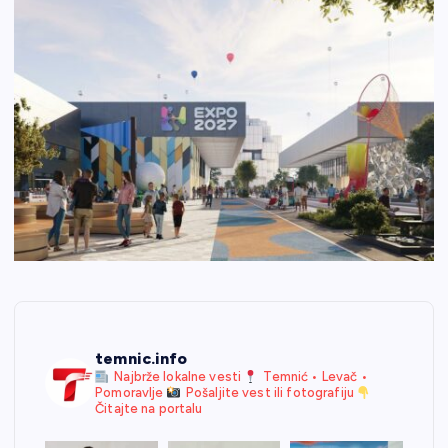
temnic.info
Najbrže lokalne vesti
Temnić • Levač •
Pomoravlje
Pošaljite vest ili fotografiju
Čitajte na portalu