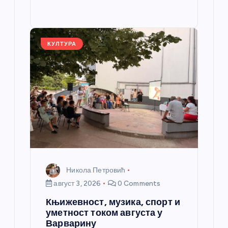
o
g
p
e
st
o
er
p
k
КУЛТУРА
Никола Петровић
август 3, 2026
0 Comments
Књижевност, музика, спорт и
уметност током августа у
Варварину