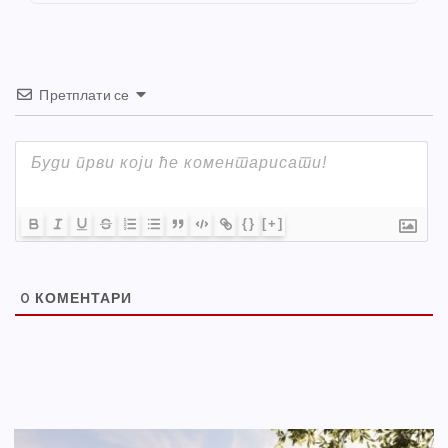
k
Претплати се
{}
[+]
0
КОМЕНТАРИ