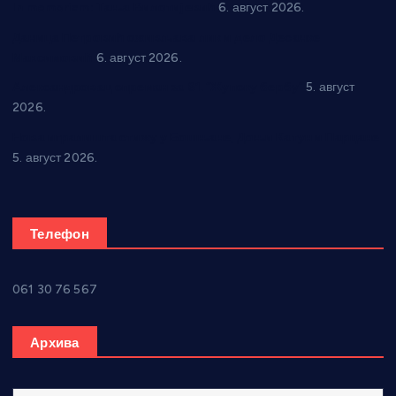
In memoriam: Тања Вилотијевић
6. август 2026.
Даница Петровић оживљава лик и дело Десанке
Максимовић
6. август 2026.
Александровац спреман за 61. “Жупску бербу”
5. август
2026.
Нова игралишта стижу у Бошњане, Доњи Катун и Парцане
5. август 2026.
Телефон
061 30 76 567
Архива