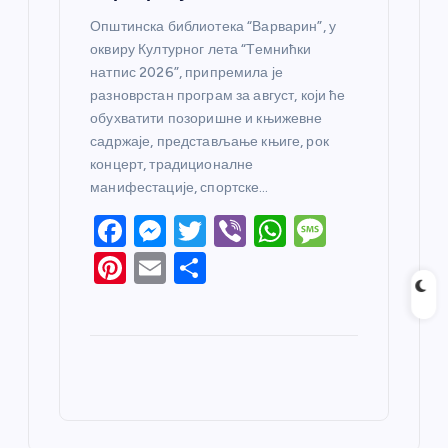
Општинска библиотека “Варварин”, у
оквиру Културног лета “Темнићки
натпис 2026”, припремила је
разноврстан програм за август, који ће
обухватити позоришне и књижевне
садржаје, представљање књиге, рок
концерт, традиционалне
манифестације, спортске…
F
M
T
Vi
W
M
a
e
w
b
h
e
Pi
E
S
c
ss
itt
er
at
ss
nt
m
h
e
e
er
s
a
er
ail
ar
b
n
A
g
e
e
o
g
p
e
st
o
er
p