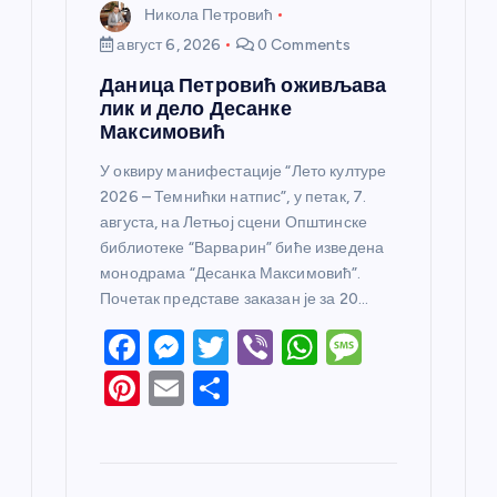
Никола Петровић
август 6, 2026
0 Comments
Даница Петровић оживљава
лик и дело Десанке
Максимовић
У оквиру манифестације “Лето културе
2026 – Темнићки натпис”, у петак, 7.
августа, на Летњој сцени Општинске
библиотеке “Варварин” биће изведена
монодрама “Десанка Максимовић”.
Почетак представе заказан је за 20…
F
M
T
Vi
W
M
a
e
w
b
h
e
Pi
E
S
c
ss
itt
er
at
ss
nt
m
h
e
e
er
s
a
er
ail
ar
b
n
A
g
e
e