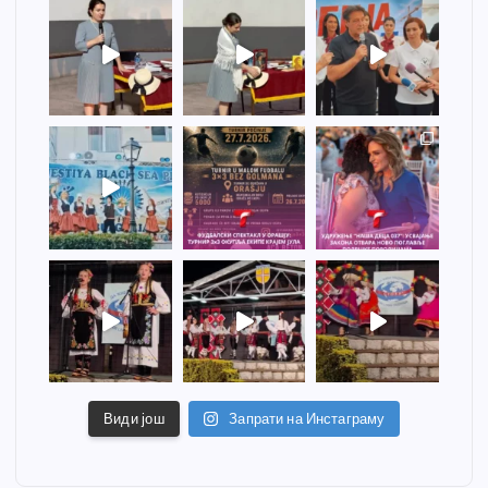
Види још
Запрати на Инстаграму