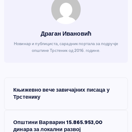
Драган Ивановић
Новинар и публициста, сарадник портала за подручје
општине Трстеник од 2016. године.
К
Књижевно вече завичајних писаца у
р
Трстенику
е
Општини Варварин 15.865.953,00
т
динара за локални развој