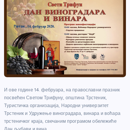
И ове године 14. фебруара, на православни празник
посвећен Светом Трифуну, општина Трстеник,
Туристичка организација, Народни универзитет
Трстеник и Удружење виноградара, винара и воћара
трстеничког краја, свечаним програмом обележиће
Дан љубави и вина.