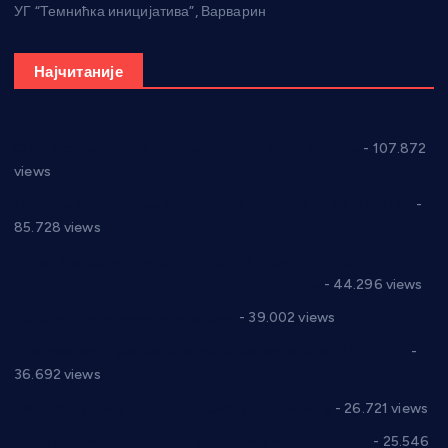
УГ “Темнићка иницијатива”, Варварин
Најчитаније
СНС: Осуда говора мржње и насиља над женама
- 107.872
views
Планска искључења електричне енергије за 27.07.2022.
-
85.728 views
Горан Макрагић директор, Ђорђе Бајић спортски
директор новог прволигаша из Варварина
- 44.296 views
Цене на крушевачким пијацама
- 39.002 views
Планска искључења електричне енергије за 19.05.2021.
-
36.692 views
Реконструкција хотела “Плажа” у Варварину
- 26.721 views
Апел за помоћ породици Марковић из Варварина
- 25.546