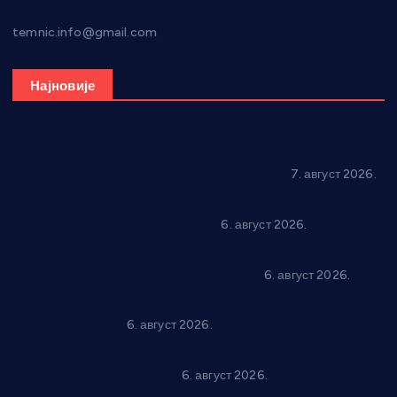
temnic.info@gmail.com
Најновије
Општина Ћићевац наставља да подржава предузетнике:
10 нових субвенција за самозапошљавање
7. август 2026.
Вражогрнци чувају традицију: “Михољски сусрети села”
уз спортска надметања и забаву
6. август 2026.
Варварин подржао 25 нових предузетника: За
самозапошљавање по 380.000 динара
6. август 2026.
“Трстеник на Морави” од 10. до 16. августа: Богат програм
за све генерације
6. август 2026.
“Да се ради и гради по твом”: Трстеник улаже 4 милиона
динара у пројекте грађана
6. август 2026.