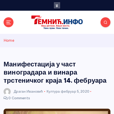
S
k
i
p
t
o
Темнићки
c
Home
o
n
информативн
t
e
Манифестација у част
и портал
n
виноградара и винара
t
трстеничког краја 14. фебруара
Драган Ивановић
Култура
фебруар 5, 2020
0 Comments