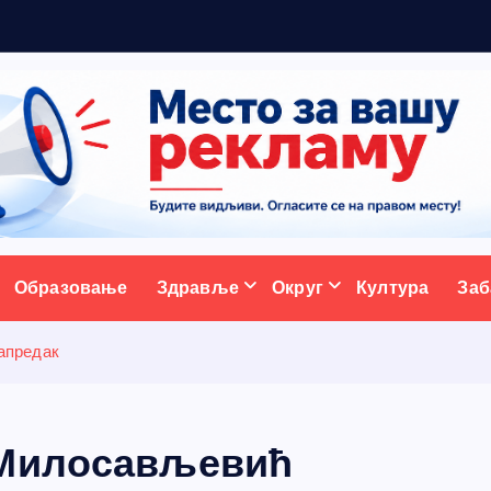
а
с
т
ативни портал
Образовање
Здравље
Округ
Култура
Заб
апредак
 Милосављевић