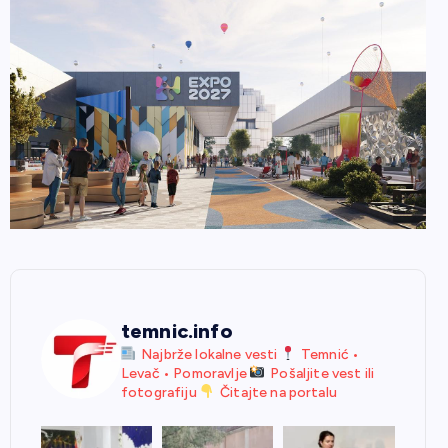
temnic.info
Najbrže lokalne vesti
Temnić •
Levač • Pomoravlje
Pošaljite vest ili
fotografiju
Čitajte na portalu