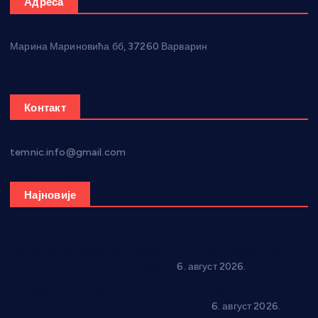
Адреса
Марина Мариновића бб, 37260 Варварин
Контакт
temnic.info@gmail.com
Најновије
Вражогрнци чувају традицију: “Михољски сусрети села”
уз спортска надметања и забаву
6. август 2026.
Варварин подржао 25 нових предузетника: За
самозапошљавање по 380.000 динара
6. август 2026.