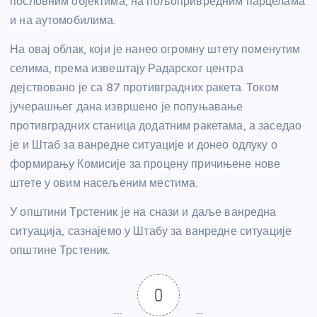
пословним објектима, на пољопривредним парцелама
и на аутомобилима.
На овај облак, који је нанео огромну штету поменутим
селима, према извештају Радарског центра
дејствовано је са 87 противградних ракета. Током
јучерашњег дана извршено је попуњавање
противградних станица додатним ракетама, а заседао
је и Штаб за ванредне ситуације и донео одлуку о
формирању Комисије за процену причињене нове
штете у овим насељеним местима.
У општини Трстеник је на снази и даље ванредна
ситуација, сазнајемо у Штабу за ванредне ситуације
општине Трстеник.
0