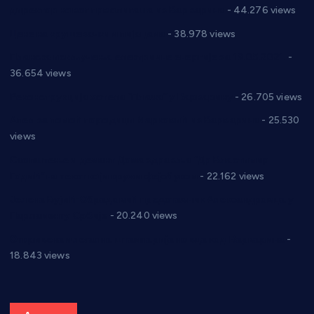
директор новог прволигаша из Варварина
- 44.276 views
Цене на крушевачким пијацама
- 38.978 views
Планска искључења електричне енергије за 19.05.2021.
-
36.654 views
Реконструкција хотела “Плажа” у Варварину
- 26.705 views
Апел за помоћ породици Марковић из Варварина
- 25.530
views
Саопштење и демант Дома здравља “Др Властимир
Годић” на текст који кружи фејсбуком
- 22.162 views
Јелена Вујић-Обрадовић представник Александровца у
Парламенту Србије
- 20.240 views
Откривена илегална штампарија новца код Варварина
-
18.843 views