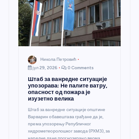
н
к
а
Никола Петровић
јул 29, 2026
0 Comments
Штаб за ванредне ситуације
упозорава: Не палите ватру,
опасност од пожара је
изузетно велика
Штаб за ванредне ситуације општине
Варварин обавештава грађане да је,
према упозорењу Републичког
хидрометеоролошког завода (РХМЗ), за
наредне дане прогнозирано веома