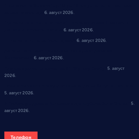
“Трстеник на Морави” од 10. до 16. августа: Богат програм
за све генерације
6. август 2026.
“Да се ради и гради по твом”: Трстеник улаже 4 милиона
динара у пројекте грађана
6. август 2026.
In memoriam: Тања Вилотијевић
6. август 2026.
Даница Петровић оживљава лик и дело Десанке
Максимовић
6. август 2026.
Александровац спреман за 61. “Жупску бербу”
5. август
2026.
Нова игралишта стижу у Бошњане, Доњи Катун и Парцане
5. август 2026.
У Ћићевцу одржана Конференција клубова Зоне “Запад”
5.
август 2026.
Телефон