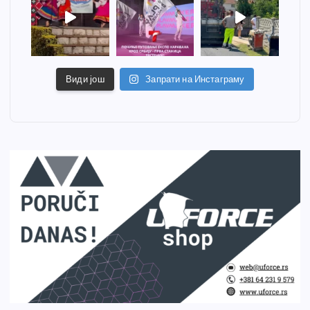
Види још
Запрати на Инстаграму