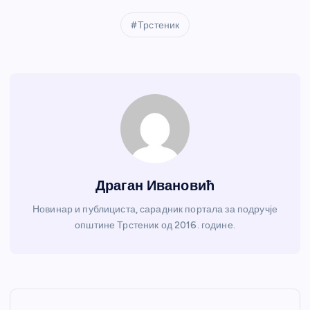
Трстеник
Драган Ивановић
Новинар и публициста, сарадник портала за подручје
општине Трстеник од 2016. године.
К