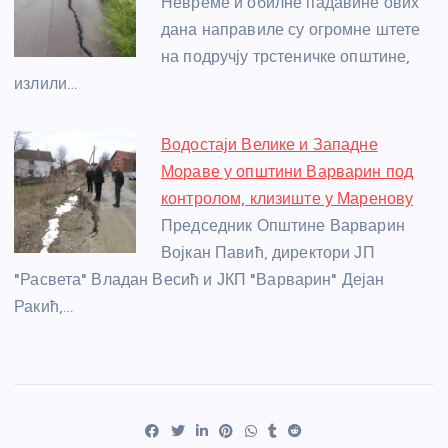
Невреме и обилне падавине ових
дана направиле су огромне штете
на подручју трстеничке општине,
излили…
Водостаји Велике и Западне
Мораве у општини Варварин под
контролом, клизиште у Маренову
Председник Општине Варварин
Војкан Павић, директори ЈП
"Расвета" Владан Весић и ЈКП "Варварин" Дејан
Ракић,…