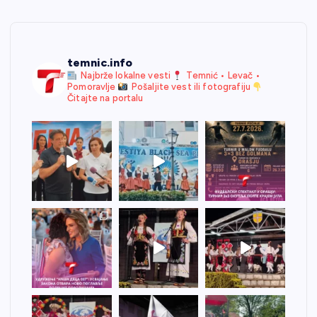
temnic.info
Najbrže lokalne vesti
Temnić • Levač •
Pomoravlje
Pošaljite vest ili fotografiju
Čitajte na portalu