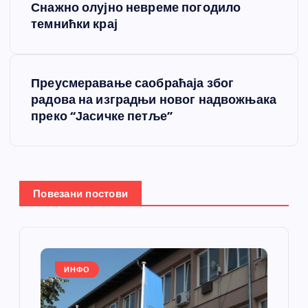
Снажно олујно невреме погодило
р
темнићки крај
е
Преусмеравање саобраћаја због
т
радова на изградњи новог надвожњака
преко “Јасичке петље”
а
њ
е
Повезани постови
ч
л
ИНФО
а