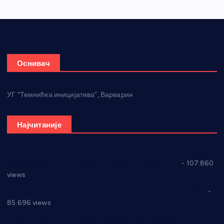
Оснивач
УГ “Темнићка иницијатива”, Варварин
Најчитаније
СНС: Осуда говора мржње и насиља над женама
- 107.860
views
Планска искључења електричне енергије за 27.07.2022.
-
85.696 views
Горан Макрагић директор, Ђорђе Бајић спортски