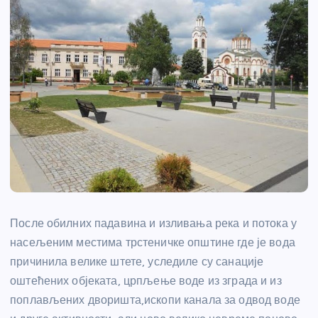
После обилних падавина и изливања река и потока у
насељеним местима трстеничке општине где је вода
причинила велике штете, уследиле су санације
оштећених објеката, црпљење воде из зграда и из
поплављених дворишта,ископи канала за одвод воде