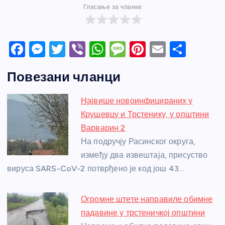
Гласање за чланке
F
M
T
Vi
W
M
Pi
E
S
a
e
w
b
h
e
nt
m
h
Повезани чланци
c
ss
itt
er
at
ss
er
ail
ar
e
e
er
s
a
e
e
Највише новоинфицираних у
b
n
A
g
st
Крушевцу и Трстенику, у општини
o
g
p
e
Варварин 2
o
er
p
На подручју Расинског округа,
између два извештаја, присуство
k
вируса SARS-CoV-2 потврђено је код још 43…
Огромне штете направиле обимне
падавине у трстеничкој општини