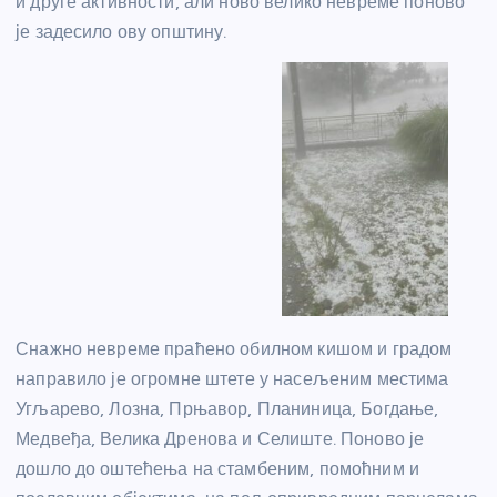
и друге активности, али ново велико невреме поново
је задесило ову општину.
Снажно невреме праћено обилном кишом и градом
направило је огромне штете у насељеним местима
Угљарево, Лозна, Прњавор, Планиница, Богдање,
Медвеђа, Велика Дренова и Селиште. Поново је
дошло до оштећења на стамбеним, помоћним и