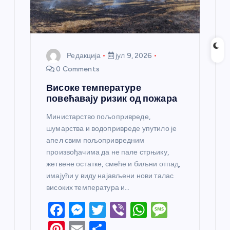
Редакција
јул 9, 2026
0 Comments
Високе температуре
повећавају ризик од пожара
Министарство пољопривреде,
шумарства и водопривреде упутило је
апел свим пољопривредним
произвођачима да не пале стрњику,
жетвене остатке, смеће и биљни отпад,
имајући у виду најављени нови талас
високих температура и…
F
M
T
Vi
W
M
a
e
w
b
h
e
Pi
E
S