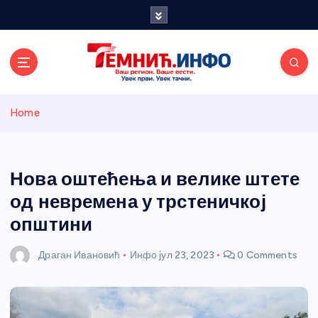
S
k
i
p
t
o
Темнићки
c
Home
o
n
информативн
t
e
Нова оштећења и велике штете
и портал
n
од невремена у трстеничкој
t
општини
Драган Ивановић
Инфо
јул 23, 2023
0 Comments