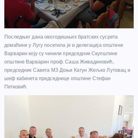
Последњег дана овогодишњих братских сусрета
домаћине у Лугу посетила је и делегација општине
Варварин коју су чинили председник Скупштине
општине Варварин проф. Саша Живадиновић,
председник Савета МЗ Доњи Катун Жељко Лутовац и
шеф кабинета председнице општине Стефан
Петковић.