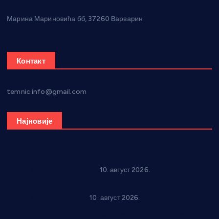
Марина Мариновића бб, 37260 Варварин
Контакт
temnic.info@gmail.com
Најновије
Књига која открива трагове руске духовности у Србији 11.
августа стиже у Варварин
10. август 2026.
Рок звуци крај средњовековне тврђаве: “Riff” бенд 15.
августа у Град Сталаћу
10. август 2026.
Спрема се рок спектакл у Варварину: “Трећа смена” 14.