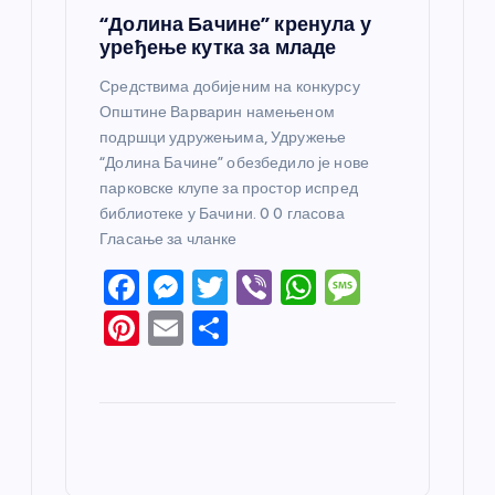
“Долина Бачине” кренула у
уређење кутка за младе
Средствима добијеним на конкурсу
Општине Варварин намењеном
подршци удружењима, Удружење
“Долина Бачине” обезбедило је нове
парковске клупе за простор испред
библиотеке у Бачини. 0 0 гласова
Гласање за чланке
F
M
T
Vi
W
M
a
e
w
b
h
e
Pi
E
S
c
ss
itt
er
at
ss
nt
m
h
e
e
er
s
a
er
ail
ar
b
n
A
g
e
e
o
g
p
e
st