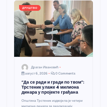
o
er
p
k
ДРУШТВО
Драган Ивановић
август 6, 2026
0 Comments
“Да се ради и гради по твом”:
Трстеник улаже 4 милиона
динара у пројекте грађана
Општина Трстеник издвојила је четири
милиона динара за реализацију