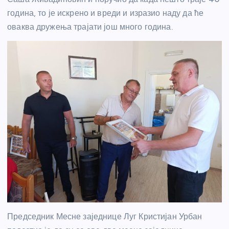
година, то је искрено и вреди и изразио наду да ће
оваква дружења трајати још много година.
Председник Месне заједнице Луг Кристијан Урбан