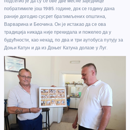
подсетио је да су се ове две месне заједнице
побратимиле још 1985. године, док се годину дана
раније догодио сусрет братимљених општина,
Варварина и Беочина. Он је истакао да се ова
традиција никада није прекидала и пожелео да у
будућности, као некад, по два и три аутобуса путују за
Доњи Катун и да из Доњег Катуна долазе у Луг.