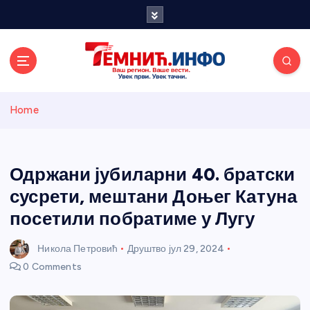
S
k
i
p
t
o
Темнићки
c
Home
o
n
информативн
t
e
Одржани јубиларни 40. братски
и портал
n
сусрети, мештани Доњег Катуна
t
посетили побратиме у Лугу
Никола Петровић
Друштво
јул 29, 2024
0 Comments