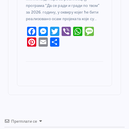
програма “Да се ради и гради по твом”
за 2026. годину, у оквиру којег ће бити
реализовано осам пројеката које су…
F
M
T
Vi
W
M
a
e
w
b
h
e
Pi
E
S
c
ss
itt
er
at
ss
nt
m
h
e
e
er
s
a
er
ail
ar
b
n
A
g
e
e
o
g
p
e
st
o
er
p
k
Претплати се