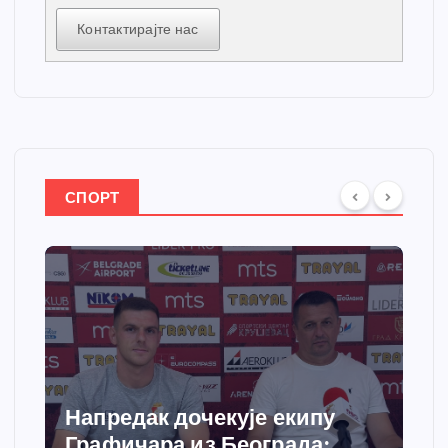
Контактирајте нас
СПОРТ
Напредак дочекује екипу
Спор
Графичара из Београда:
доби