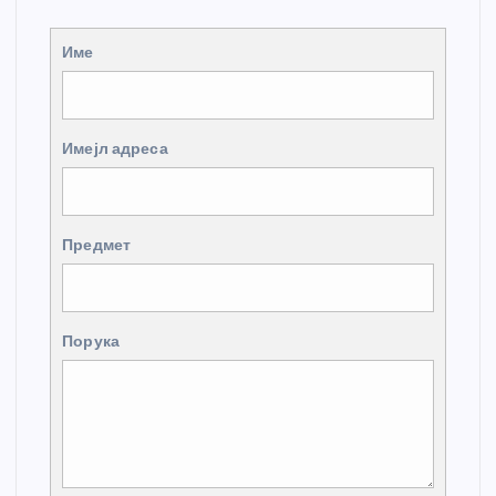
Име
Имејл адреса
Предмет
Порука