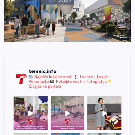
temnic.info
Najbrže lokalne vesti
Temnić • Levač •
Pomoravlje
Pošaljite vest ili fotografiju
Čitajte na portalu