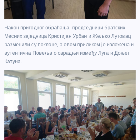
Након пригодног обраћања, председници братских
Месних заједница Кристијан Урбан и Жељко Лутовац
разменили су поклоне, а овом приликом је изложена и
аутентична Повеља о сарадњи између Луга и Доњег
Катуна.