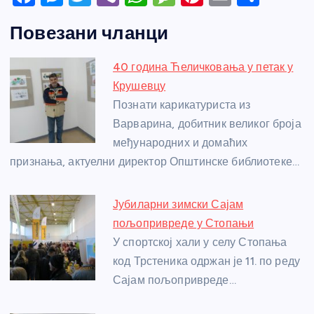
a
e
w
b
h
e
nt
m
h
Повезани чланци
c
ss
itt
er
at
ss
er
ail
ar
e
e
er
s
a
e
e
40 година Ћеличковања у петак у
b
n
A
g
st
Крушевцу
o
g
p
e
Познати карикатуриста из
o
er
p
Варварина, добитник великог броја
међународних и домаћих
k
признања, актуелни директор Општинске библиотеке…
Јубиларни зимски Сајам
пољопривреде у Стопањи
У спортској хали у селу Стопања
код Трстеника одржан је 11. по реду
Сајам пољопривреде…