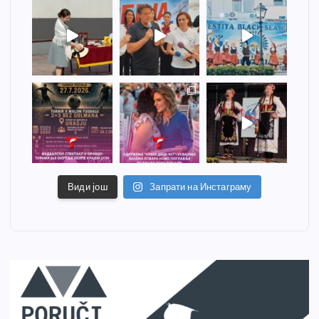
Види још
Запрати на Инстаграму