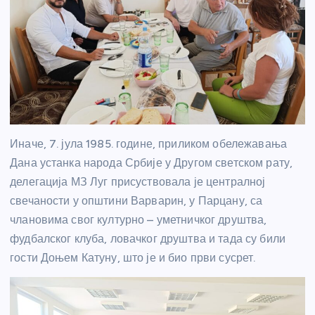
Иначе, 7. јула 1985. године, приликом обележавања
Дана устанка народа Србије у Другом светском рату,
делегација МЗ Луг присуствовала је централној
свечаности у општини Варварин, у Парцану, са
члановима свог културно – уметничког друштва,
фудбалског клуба, ловачког друштва и тада су били
гости Доњем Катуну, што је и био први сусрет.