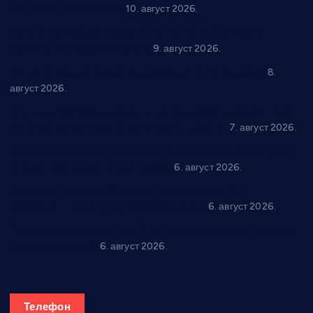
августа у центру града
10. август 2026.
Вече за памћење у Брусу: “Trio Maracto” одушевио
публику на Градском базену
9. август 2026.
“Долина Бачине” кренула у уређење кутка за младе
8.
август 2026.
Општина Ћићевац наставља да подржава предузетнике:
10 нових субвенција за самозапошљавање
7. август 2026.
Вражогрнци чувају традицију: “Михољски сусрети села”
уз спортска надметања и забаву
6. август 2026.
Варварин подржао 25 нових предузетника: За
самозапошљавање по 380.000 динара
6. август 2026.
“Трстеник на Морави” од 10. до 16. августа: Богат програм
за све генерације
6. август 2026.
Телефон