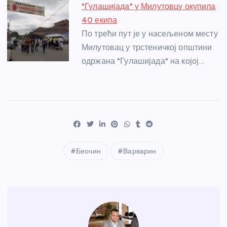
"Гулашијада" у Милутовцу окупила
40 екипа
По трећи пут је у насељеном месту
Милутовац у трстеничкој општини
одржана "Гулашијада" на којој…
Беочин
Варварин