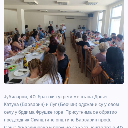
Јубиларни, 40. братски сусрети мештана Доњег
Катуна (Варварин) и Луг (Беочин) одржани су у овом
селу у брдима Фрушке горе. Присутнима се обратио
председник Скупштине општине Варварин проф.
Саша Живадиновић и поручио да када нешто траје 40