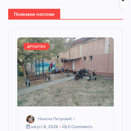
њ
Повезани постови
е
ч
л
ДРУШТВО
а
н
к
а
Никола Петровић
август 8, 2026
0 Comments