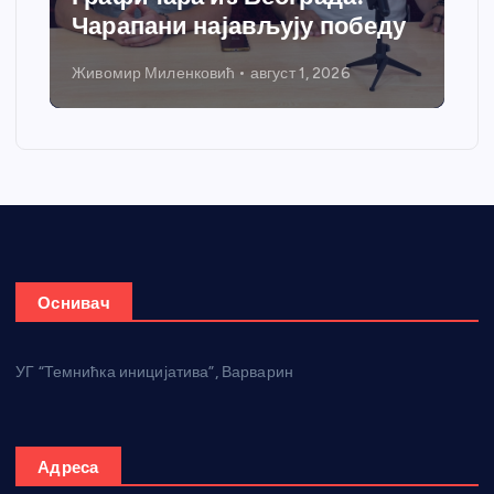
Чарапани најављују победу
греј
Живомир Миленковић
август 1, 2026
Никола 
Оснивач
УГ “Темнићка иницијатива”, Варварин
Адреса