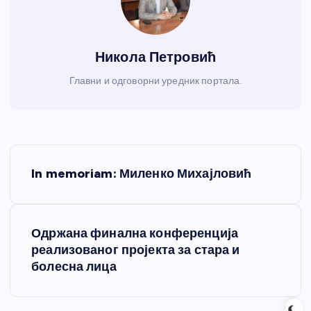
Никола Петровић
Главни и одговорни уредник портала.
К
In memoriam: Миленко Михајловић
р
е
Одржана финална конференција
реализованог пројекта за стара и
т
болесна лица
а