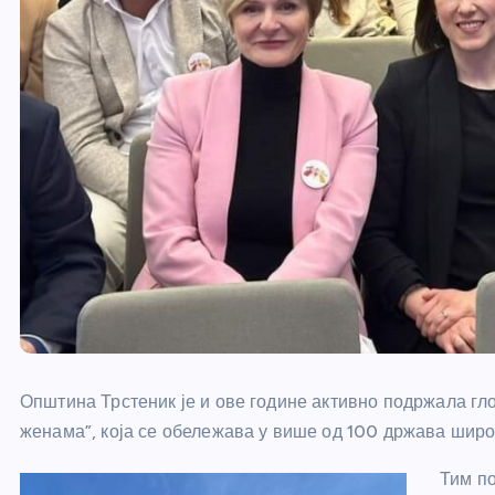
Општина Трстеник је и ове године активно подржала гл
женама”, која се обележава у више од 100 држава широм
Тим п