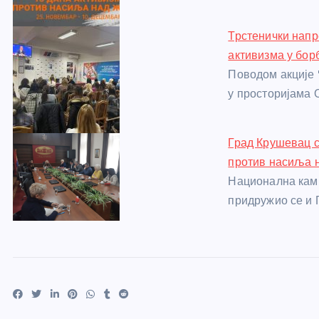
k
Трстенички напр
активизма у бор
Поводом акције 
у просторијама 
Град Крушевац с
против насиља 
Национална кам
придружио се и