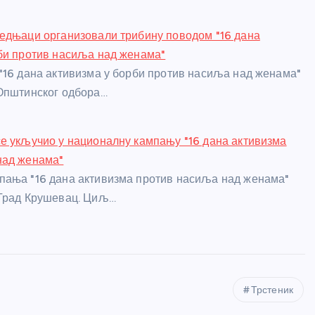
едњаци организовали трибину поводом "16 дана
би против насиља над женама"
"16 дана активизма у борби против насиља над женама"
Општинског одбора…
е укључио у националну кампању "16 дана активизма
над женама"
пања "16 дана активизма против насиља над женама"
 Град Крушевац. Циљ…
Трстеник