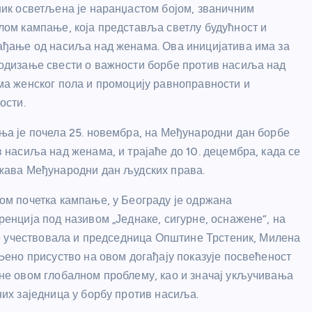
ик осветљена је наранџастом бојом, званичним
ом кампање, која представља светлу будућност и
ађање од насиља над женама. Ова иницијатива има за
одизање свести о важности борбе против насиља над
ма женског пола и промоцију равноправности и
ости.
а је почела 25. новембра, на Међународни дан борбе
 насиља над женама, и трајаће до 10. децембра, када се
жава Међународни дан људских права.
ом почетка кампање, у Београду је одржана
енција под називом „Једнаке, сигурне, оснажене“, на
је учествовала и председница Општине Трстеник, Милена
Њено присуство на овом догађају показује посвећеност
не овом глобалном проблему, као и значај укључивања
их заједница у борбу против насиља.