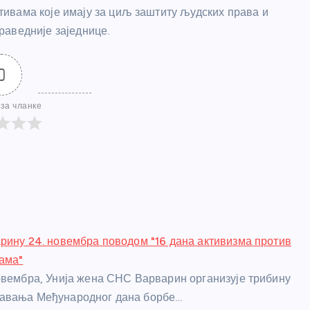
ивама које имају за циљ заштиту људских права и
раведније заједнице.
0
за чланке
рину 24. новембра поводом "16 дана активизма против
ама"
овембра, Унија жена СНС Варварин организује трибину
авања Међународног дана борбе…