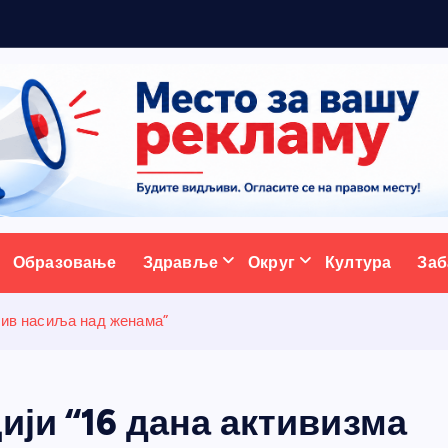
а
с
т
а
ативни портал
Образовање
Здравље
Округ
Култура
Заб
отив насиља над женама”
ији “16 дана активизма