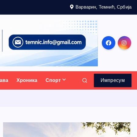
Варварин, Темнић, Србија
ава
Хроника
Спорт
Импресум