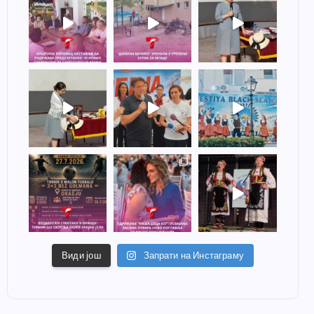
Види још
Запрати на Инстаграму