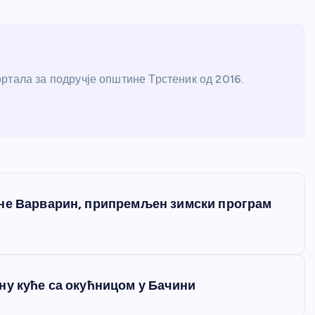
ртала за подручје општине Трстеник од 2016.
ине Варварин, припремљен зимски програм
ну куће са окућницом у Бачини