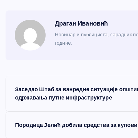
Драган Ивановић
Новинар и публициста, сарадник по
године.
К
Заседао Штаб за ванредне ситуације општ
р
одржавања путне инфраструктуре
е
Породица Јелић добила средства за купови
т