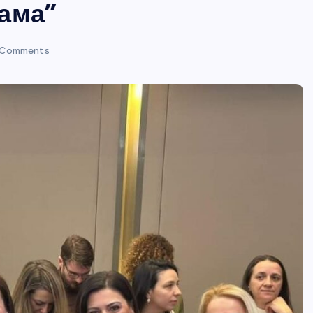
ама”
 Comments