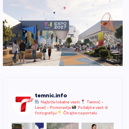
temnic.info
Najbrže lokalne vesti
Temnić •
Levač • Pomoravlje
Pošaljite vest ili
fotografiju
Čitajte na portalu