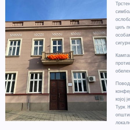
Трстен
симбол
ослоб
циљ п
особа
сигурн
Кампањ
против
обеле
Повод
конфер
којој 
Турк. 
општи
локалн