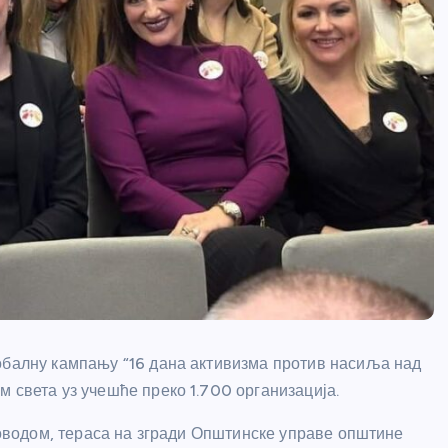
обалну кампању “16 дана активизма против насиља над
 света уз учешће преко 1.700 организација.
оводом, тераса на згради Општинске управе општине