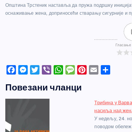
Општина Трстеник наставља да пружа подршку иницијат
оснаживање жена, доприносећи стварању сигурније и п
Гласање 
F
M
T
Vi
W
M
Pi
E
S
a
e
w
b
h
e
nt
m
h
Повезани чланци
c
ss
itt
er
at
ss
er
ail
ar
e
e
er
s
a
e
e
Трибина у Варва
b
n
A
g
st
насиља над жен
o
g
p
e
У недељу, 24. н
o
er
p
поводом обележ