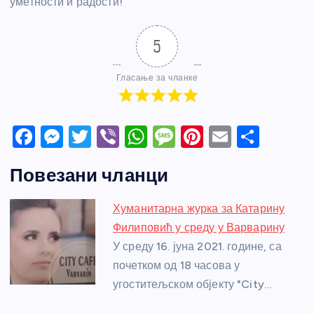
уметности и радости!”
5
Гласање за чланке
F
M
T
Vi
W
M
Pi
E
S
a
e
w
b
h
e
nt
m
h
Повезани чланци
c
ss
itt
er
at
ss
er
ail
ar
e
e
er
s
a
e
e
Хуманитарна журка за Катарину
b
n
A
g
st
Филиповић у среду у Варварину
o
g
p
e
У среду 16. јуна 2021. године, са
o
er
p
почетком од 18 часова у
угоститељском објекту "City…
k