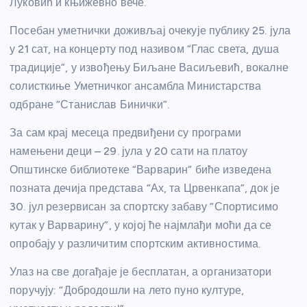
Луковић и књижевно вече.
Посебан уметнички доживљај очекује публику 25. јула
у 21 сат, на концерту под називом “Глас света, душа
традиције”, у извођењу Биљане Васиљевић, вокалне
солисткиње Уметничког ансамбла Министарства
одбране “Станислав Бинички”.
За сам крај месеца предвиђени су програми
намењени деци – 29. јула у 20 сати на платоу
Општинске библиотеке “Варварин” биће изведена
позната дечија представа “Ах, та Црвенкапа”, док је
30. јул резервисан за спортску забаву “Спортисимо
кутак у Варварину”, у којој ће најмлађи моћи да се
опробају у различитим спортским активностима.
Улаз на све догађаје је бесплатан, а организатори
поручују: “Добродошли на лето пуно културе,