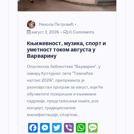
Никола Петровић
август 3, 2026
0 Comments
Књижевност, музика, спорт и
уметност током августа у
Варварину
Општинска библиотека “Варварин”, у
оквиру Културног лета “Темнићки
натпис 2026”, припремила је
разноврстан програм за август, који ће
обухватити позоришне и књижевне
садржаје, представљање књиге, рок
концерт, традиционалне
манифестације, спортске…
F
M
T
Vi
W
M