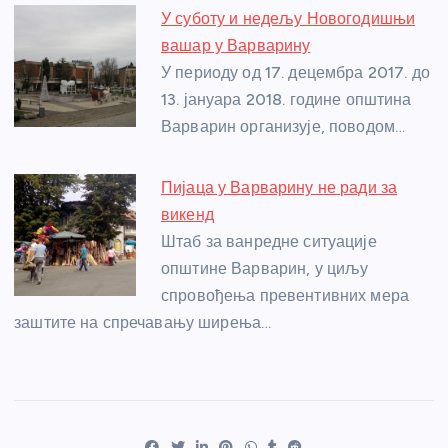
У суботу и недељу Новогодишњи
вашар у Варварину
У периоду од 17. децембра 2017. до
13. јануара 2018. године општина
Варварин организује, поводом…
Пијаца у Варварину не ради за
викенд
Штаб за ванредне ситуације
општине Варварин, у циљу
спровођења превентивних мера
заштите на спречавању ширења…