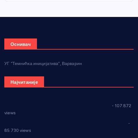
Оснивач
УГ “Темнићка иницијатива”, Варварин
Најчитаније
СНС: Осуда говора мржње и насиља над женама
- 107.872
views
Планска искључења електричне енергије за 27.07.2022.
-
85.730 views