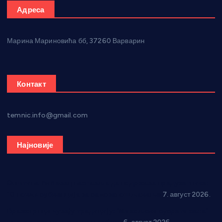
Адреса
Марина Мариновића бб, 37260 Варварин
Контакт
temnic.info@gmail.com
Најновије
Општина Ћићевац наставља да подржава предузетнике:
10 нових субвенција за самозапошљавање
7. август 2026.
Вражогрнци чувају традицију: “Михољски сусрети села”