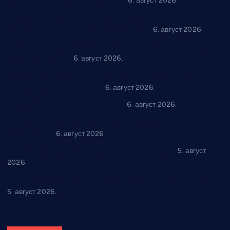
уз спортска надметања и забаву
6. август 2026.
Варварин подржао 25 нових предузетника: За
самозапошљавање по 380.000 динара
6. август 2026.
“Трстеник на Морави” од 10. до 16. августа: Богат програм
за све генерације
6. август 2026.
“Да се ради и гради по твом”: Трстеник улаже 4 милиона
динара у пројекте грађана
6. август 2026.
In memoriam: Тања Вилотијевић
6. август 2026.
Даница Петровић оживљава лик и дело Десанке
Максимовић
6. август 2026.
Александровац спреман за 61. “Жупску бербу”
5. август
2026.
Нова игралишта стижу у Бошњане, Доњи Катун и Парцане
5. август 2026.