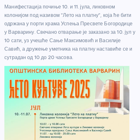
Манифестација почиње 10. и 11. јула, ликовном
колонијом под називом “Лето на платну”, која ће бити
одржана у порти храма Успења Пресвете Богородице
у Варварину. Свечано отварање је заказано за 10. јул у
10 сати, уз учешће Сање Максимовић и Василије
Савић, а дружење уметника на платну наставиће се и
сутрадан од 10 до 20 часова.