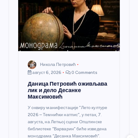
н
к
а
Никола Петровић
август 6, 2026
0 Comments
Даница Петровић оживљава
лик и дело Десанке
Максимовић
У оквиру манифестације “Лето културе
2026 – Темнићки натпис”, у петак, 7.
августа, на Летњој сцени Општинске
библиотеке “Варварин” биће изведена
монодрама “Десанка Максимовић”.