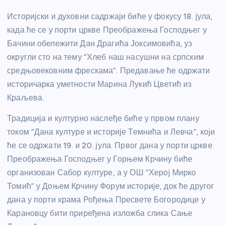
Историјски и духовни садржаји биће у фокусу 18. јула,
када ће се у порти цркве Преображења Господњег у
Бачини обележити Дан Драгића Јоксимовића, уз
округли сто на тему “Хлеб наш насушни на српским
средњовековним фрескама”. Предавање ће одржати
историчарка уметности Марина Лукић Цветић из
Краљева.
Традиција и културно наслеђе биће у првом плану
током “Дана културе и историје Темнића и Левча”, који
ће се одржати 19. и 20. јула. Првог дана у порти цркве
Преображења Господњег у Горњем Крчину биће
организован Сабор културе, а у ОШ “Херој Мирко
Томић” у Доњем Крчину Форум историје, док ће другог
дана у порти храма Рођења Пресвете Богородице у
Карановцу бити приређена изложба слика Сање