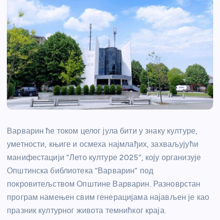
Варварин ће током целог јула бити у знаку културе,
уметности, књиге и осмеха најмлађих, захваљујући
манифестацији “Лето културе 2025”, коју организује
Општинска библиотека “Варварин” под
покровитељством Општине Варварин. Разноврстан
програм намењен свим генерацијама најављен је као
празник културног живота темнићког краја.