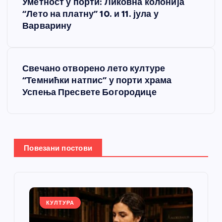
Уметност у порти: Ликовна колонија
р
“Лето на платну” 10. и 11. јула у
Варварину
е
т
Свечано отворено лето културе
“Темнићки натпис” у порти храма
а
Успења Пресвете Богородице
њ
е
Повезани постови
ч
л
а
КУЛТУРА