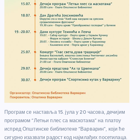
Програм се наставља 15. јула у 20 часова, дечијим
програмом “Летњи плес са маскотама” на платоу
испред Општинске библиотеке “Варварин”, који ће
сигурно изазвати радост код најмлађих посетилаца.