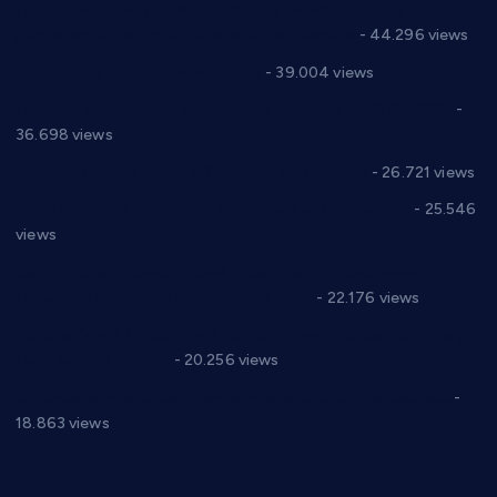
Горан Макрагић директор, Ђорђе Бајић спортски
директор новог прволигаша из Варварина
- 44.296 views
Цене на крушевачким пијацама
- 39.004 views
Планска искључења електричне енергије за 19.05.2021.
-
36.698 views
Реконструкција хотела “Плажа” у Варварину
- 26.721 views
Апел за помоћ породици Марковић из Варварина
- 25.546
views
Саопштење и демант Дома здравља “Др Властимир
Годић” на текст који кружи фејсбуком
- 22.176 views
Јелена Вујић-Обрадовић представник Александровца у
Парламенту Србије
- 20.256 views
Откривена илегална штампарија новца код Варварина
-
18.863 views