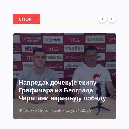
СПОРТ
Напредак дочекује екипу
С
Графичара из Београда:
д
Чарапани најављују победу
г
Живомир Миленковић
август 1, 2026
Ни