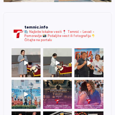
temnic.info
Najbrže lokalne vesti
Temnić • Levač •
Pomoravlje
Pošaljite vest ili fotografiju
Čitajte na portalu