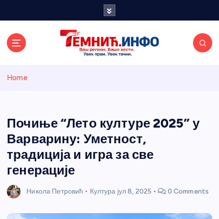
S
k
i
p
t
o
Темнићки
c
Home
o
n
информативн
t
e
Почиње “Лето културе 2025” у
и портал
n
Варварину: Уметност,
t
традиција и игра за све
генерације
Никола Петровић
Култура
јул 8, 2025
0 Comments