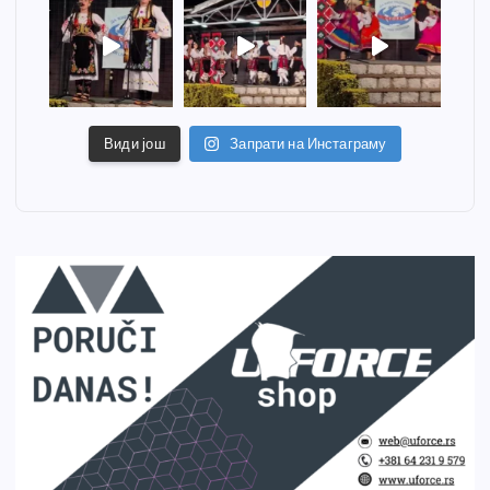
Види још
Запрати на Инстаграму