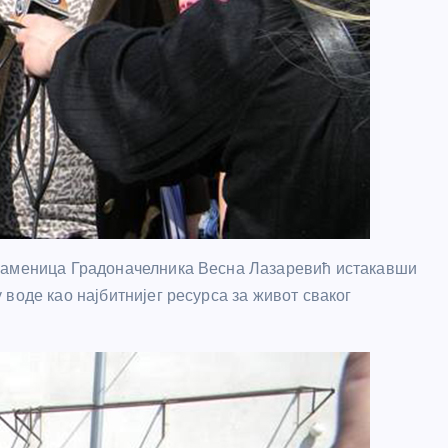
 заменица Градоначелника Весна Лазаревић истакавши
воде као најбитнијег ресурса за живот сваког