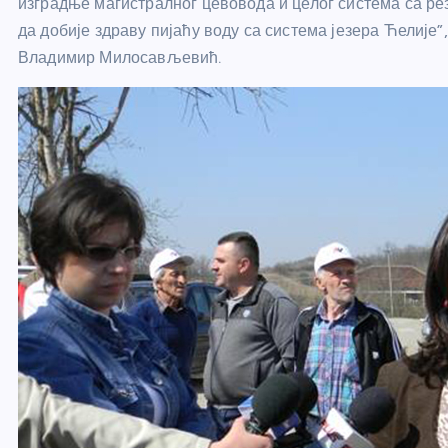
изградње магистралног цевовода и целог система са р
да добије здраву пијаћу воду са система језера Ћелије”
Владимир Милосављевић.