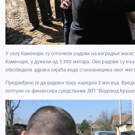
У селу Каменаре су отпочели радови на изградњи магис
Каменаре, у дужини од 3.350 метара. Ови радови су кљ
обезбедила здрава пијаћа вода становницима овог мест
Предвиђено је да радови трају наредна 2 месеца. Вредн
потпуно се финансира средствима ЈКП “Водовод Круше