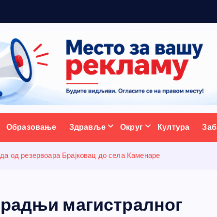
м
а
н
з
а
ативни портал
Образовање
Здравље
Округ
Култура
Заб
да од резервоара Брајковац до села Каменаре
градњи магистралног