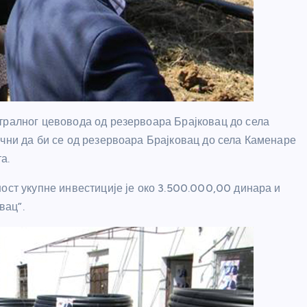
тралног цевовода од резервоара Брајковац до села
учни да би се од резервоара Брајковац до села Каменаре
а.
ост укупне инвестиције је око 3.500.000,00 динара и
вац”.