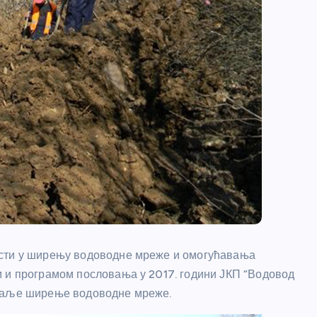
ости у ширењу водоводне мреже и омогућавања
м и програмом пословања у 2017. години ЈКП “Водовод
 даље ширење водоводне мреже.