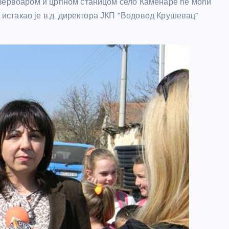
езервоаром и црпном станицом село Каменаре ће моћи
, истакао је в.д. директора ЈКП “Водовод Крушевац”