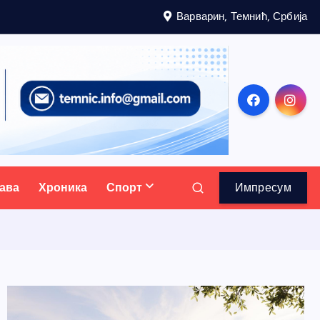
Варварин, Темнић, Србија
ава
Хроника
Спорт
Импресум