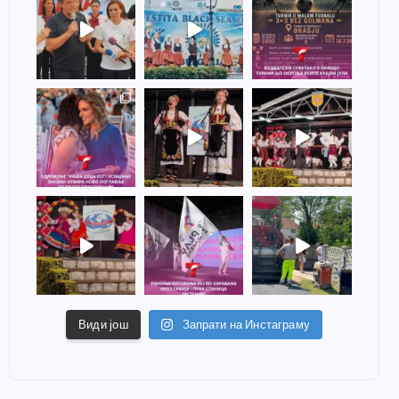
Види још
Запрати на Инстаграму