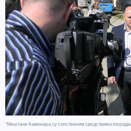
“Мештани Каменара су сопственим средствима изградил