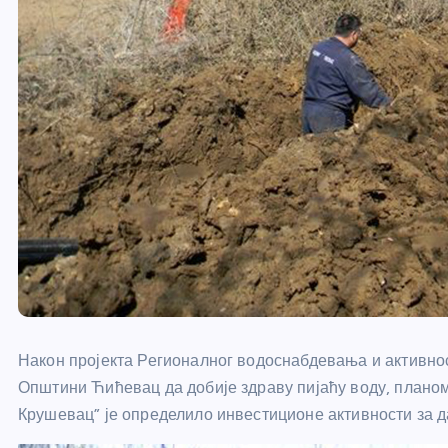
Након пројекта Регионалног водоснабдевања и активн
Општини Ћићевац да добије здраву пијаћу воду, плано
Крушевац” је определило инвестиционе активности за