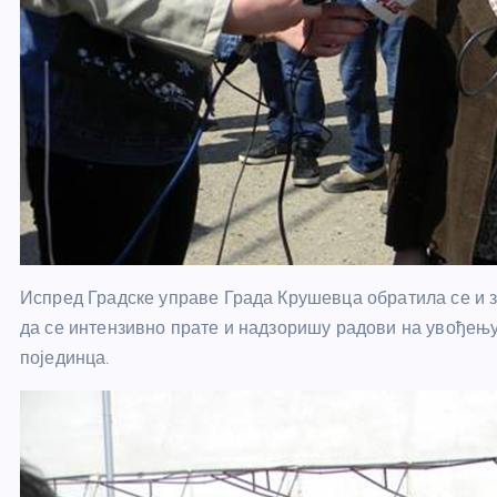
Испред Градске управе Града Крушевца обратила се и
да се интензивно прате и надзоришу радови на увођењу 
појединца.