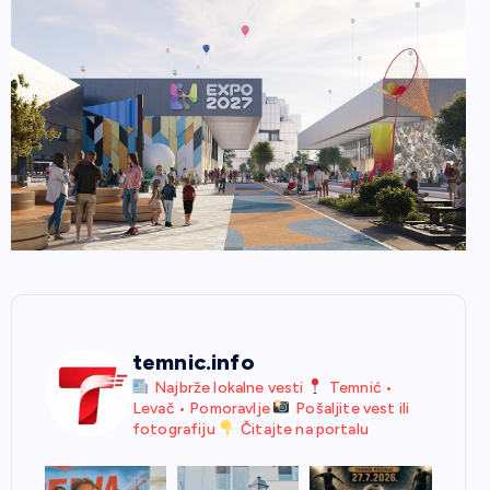
temnic.info
Najbrže lokalne vesti
Temnić •
Levač • Pomoravlje
Pošaljite vest ili
fotografiju
Čitajte na portalu