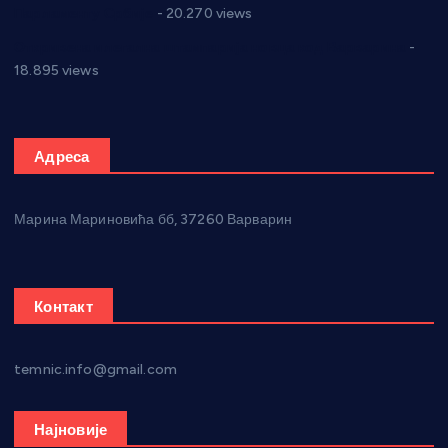
Парламенту Србије
- 20.270 views
Откривена илегална штампарија новца код Варварина
-
18.895 views
Адреса
Марина Мариновића бб, 37260 Варварин
Контакт
temnic.info@gmail.com
Најновије