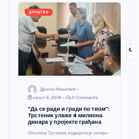
o
er
p
k
ДРУШТВО
Драган Ивановић
август 6, 2026
0 Comments
“Да се ради и гради по твом”:
Трстеник улаже 4 милиона
динара у пројекте грађана
Општина Трстеник издвојила је четири