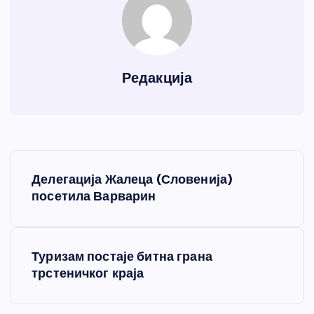
Редакција
К
Делегација Жалеца (Словенија)
р
посетила Варварин
е
Туризам постаје битна грана
т
трстеничког краја
а