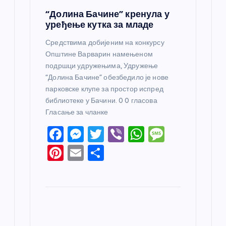
“Долина Бачине” кренула у
уређење кутка за младе
Средствима добијеним на конкурсу
Општине Варварин намењеном
подршци удружењима, Удружење
“Долина Бачине” обезбедило је нове
парковске клупе за простор испред
библиотеке у Бачини. 0 0 гласова
Гласање за чланке
F
M
T
Vi
W
M
a
e
w
b
h
e
Pi
E
S
c
ss
itt
er
at
ss
nt
m
h
e
e
er
s
a
er
ail
ar
b
n
A
g
e
e
o
g
p
e
st