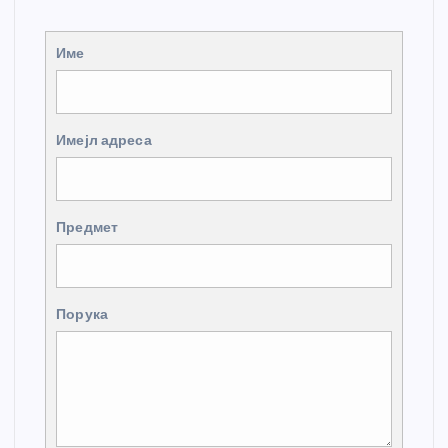
Име
Имејл адреса
Предмет
Порука