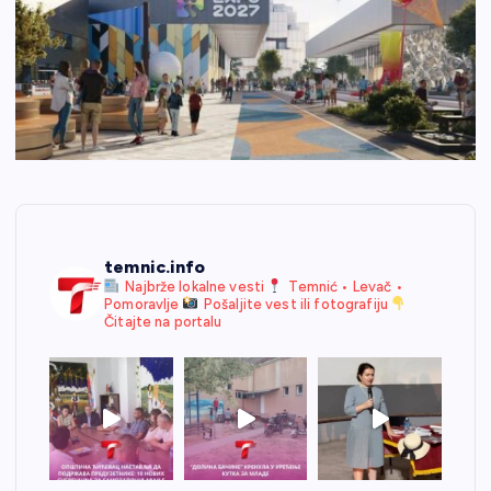
temnic.info
Najbrže lokalne vesti
Temnić • Levač •
Pomoravlje
Pošaljite vest ili fotografiju
Čitajte na portalu