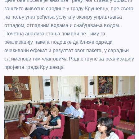
Циљ ове посете је анализа тренутног стања у области
заштите животне средине у граду Крушевцу, пре свега
на пољу унапређења услуга у оквиру управљања
отпадом, отпадним водама и снабдевања водом.
Почетна анализа стања помоћи ће Тиму за
реализацију пакета подршке да ближе одреди
очекивани ефекат и резултат овог пакета, у сарадњи
са именованим члановима Радне групе за реализацију
пројекта града Крушевца.