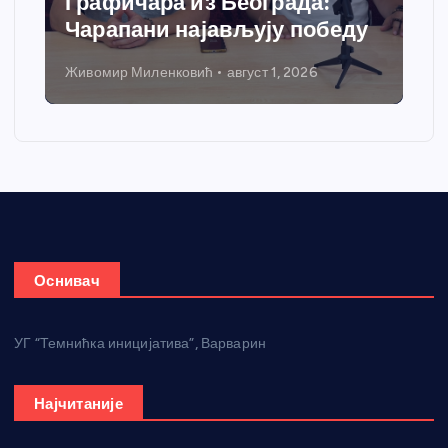
Графичара из Београда:
Чарапани најављују победу
Живомир Миленковић
август 1, 2026
Оснивач
УГ “Темнићка иницијатива”, Варварин
Најчитаније