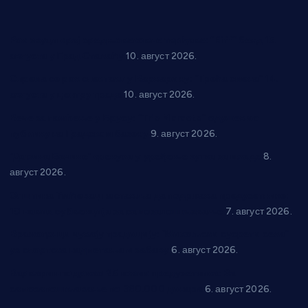
Рок звуци крај средњовековне тврђаве: “Riff” бенд 15.
августа у Град Сталаћу
10. август 2026.
Спрема се рок спектакл у Варварину: “Трећа смена” 14.
августа у центру града
10. август 2026.
Вече за памћење у Брусу: “Trio Maracto” одушевио
публику на Градском базену
9. август 2026.
“Долина Бачине” кренула у уређење кутка за младе
8.
август 2026.
Општина Ћићевац наставља да подржава предузетнике:
10 нових субвенција за самозапошљавање
7. август 2026.
Вражогрнци чувају традицију: “Михољски сусрети села”
уз спортска надметања и забаву
6. август 2026.
Варварин подржао 25 нових предузетника: За
самозапошљавање по 380.000 динара
6. август 2026.