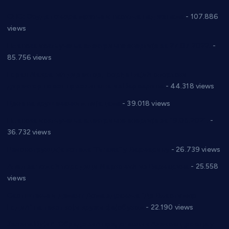
СНС: Осуда говора мржње и насиља над женама
- 107.886
views
Планска искључења електричне енергије за 27.07.2022.
-
85.756 views
Горан Макрагић директор, Ђорђе Бајић спортски
директор новог прволигаша из Варварина
- 44.318 views
Цене на крушевачким пијацама
- 39.018 views
Планска искључења електричне енергије за 19.05.2021.
-
36.732 views
Реконструкција хотела “Плажа” у Варварину
- 26.739 views
Апел за помоћ породици Марковић из Варварина
- 25.558
views
Саопштење и демант Дома здравља “Др Властимир
Годић” на текст који кружи фејсбуком
- 22.190 views
Јелена Вујић-Обрадовић представник Александровца у