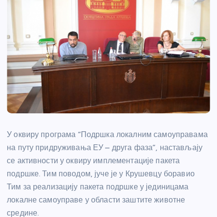
У оквиру програма “Подршка локалним самоуправама
на путу придруживања ЕУ – друга фаза”, настављају
се активности у оквиру имплементације пакета
подршке. Тим поводом, јуче је у Крушевцу боравио
Тим за реализацију пакета подршке у јединицама
локалне самоуправе у области заштите животне
средине.