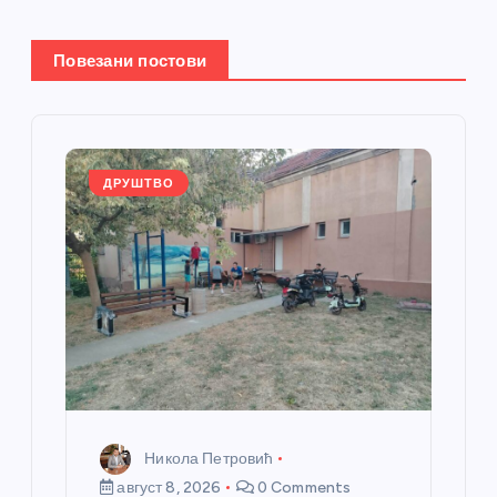
њ
Повезани постови
е
ч
л
ДРУШТВО
а
н
к
а
Никола Петровић
август 8, 2026
0 Comments