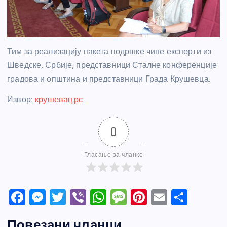
Тим за реализацију пакета подршке чине експерти из
Шведске, Србије, представници Сталне конференције
градова и општина и представници Града Крушевца.
Извор:
крушевац.рс
0
Гласање за чланке
F
M
T
Vi
W
M
Pi
E
S
a
e
w
b
h
e
nt
m
h
Повезани чланци