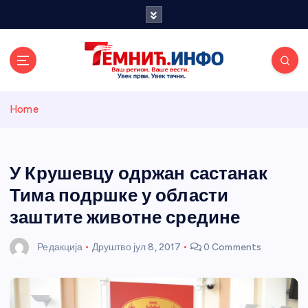
S
k
i
p
t
o
Темнићки
c
Home
o
n
информативн
t
e
У Крушевцу одржан састанак
и портал
n
Тима подршке у области
t
заштите животне средине
Редакција
Друштво
јул 8, 2017
0 Comments