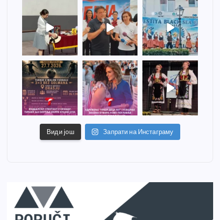
Види још
Запрати на Инстаграму