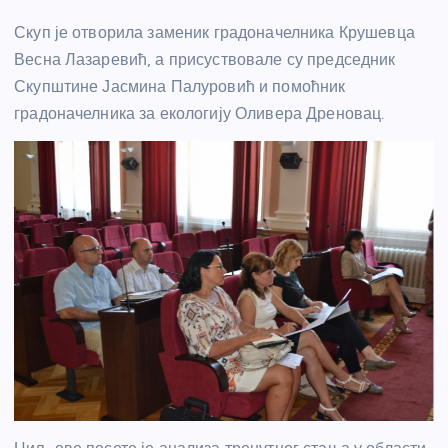
Скуп је отворила заменик градоначелника Крушевца
Весна Лазаревић, а присуствовале су председник
Скупштине Јасмина Палуровић и помоћник
градоначелника за екологију Оливера Дреновац.