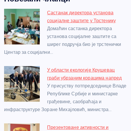
c
ss
itt
er
at
ss
er
ail
ar
e
e
er
s
a
e
e
Састанак директора установа
b
n
A
g
st
социјалне заштите у Трстенику
o
g
p
e
Домаћин састанка директора
o
er
p
установа социјалне заштите са
ширег подручја био је трстенички
k
Центар за социјални…
У области екологије Крушевац
граби убрзаним корацима напред
У присуству потпредседнице Владе
Републике Србије и министарке
грађевине, саобраћаја и
инфраструктуре Зоране Михајловић, министра…
Презентоване активности и