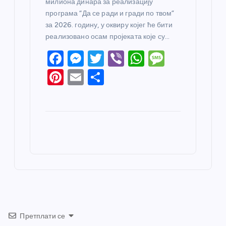
милиона динара за реализацију
програма “Да се ради и гради по твом”
за 2026. годину, у оквиру којег ће бити
реализовано осам пројеката које су…
F
M
T
Vi
W
M
a
e
w
b
h
e
Pi
E
S
c
ss
itt
er
at
ss
nt
m
h
e
e
er
s
a
er
ail
ar
b
n
A
g
e
e
o
g
p
e
st
o
er
p
k
Претплати се