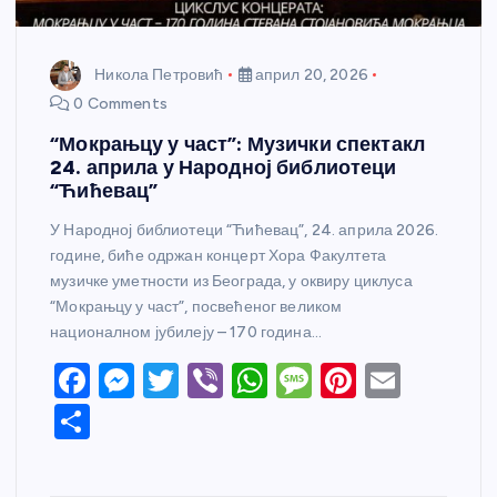
Никола Петровић
април 20, 2026
0 Comments
“Мокрањцу у част”: Музички спектакл
24. априла у Народној библиотеци
“Ћићевац”
У Народној библиотеци “Ћићевац”, 24. априла 2026.
године, биће одржан концерт Хора Факултета
музичке уметности из Београда, у оквиру циклуса
“Мокрањцу у част”, посвећеног великом
националном јубилеју – 170 година…
F
M
T
Vi
W
M
Pi
E
a
e
w
b
h
e
nt
m
S
c
ss
itt
er
at
ss
er
ail
h
e
e
er
s
a
e
ar