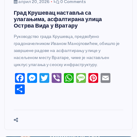
април 20, 2026
0 Comments
Град Крушевац наставља са
улагањима, асфалтирана улица
Острва Вида у Вратару
Руководство града Крушевца, предвођено
градоначелником Иваном Манојловићем, обишло је
завршене радове на асфалтирању улице у
насељеном месту Вратаре, чиме је настављен
циклус улагања у сеоску инфраструктуру.
F
M
T
Vi
W
M
Pi
E
a
e
w
b
h
e
nt
m
S
c
ss
itt
er
at
ss
er
ail
h
e
e
er
s
a
e
ar
b
n
A
g
st
e
o
g
p
e
o
er
p