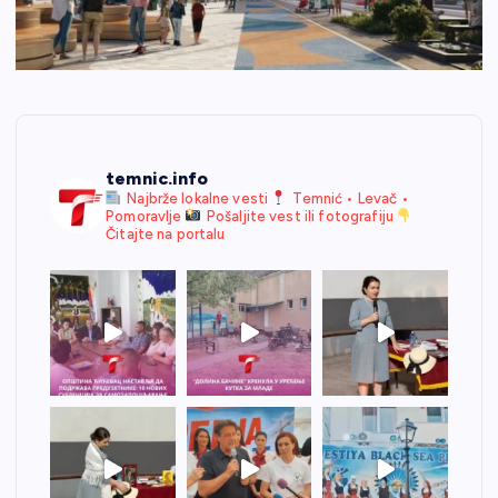
temnic.info
Najbrže lokalne vesti
Temnić • Levač •
Pomoravlje
Pošaljite vest ili fotografiju
Čitajte na portalu