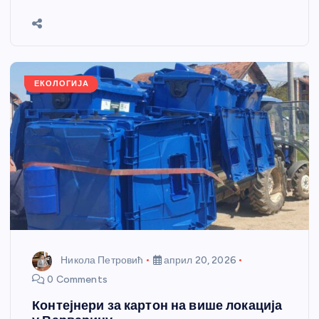
b
n
A
g
st
e
o
g
p
e
o
er
p
k
ЕКОЛОГИЈА
Никола Петровић
април 20, 2026
0 Comments
Контејнери за картон на више локација