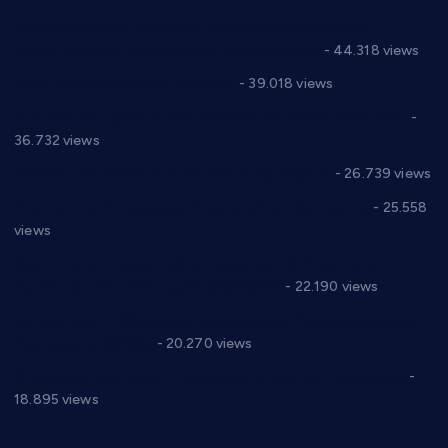
Горан Макрагић директор, Ђорђе Бајић спортски
директор новог прволигаша из Варварина
- 44.318 views
Цене на крушевачким пијацама
- 39.018 views
Планска искључења електричне енергије за 19.05.2021.
-
36.732 views
Реконструкција хотела “Плажа” у Варварину
- 26.739 views
Апел за помоћ породици Марковић из Варварина
- 25.558
views
Саопштење и демант Дома здравља “Др Властимир
Годић” на текст који кружи фејсбуком
- 22.190 views
Јелена Вујић-Обрадовић представник Александровца у
Парламенту Србије
- 20.270 views
Откривена илегална штампарија новца код Варварина
-
18.895 views