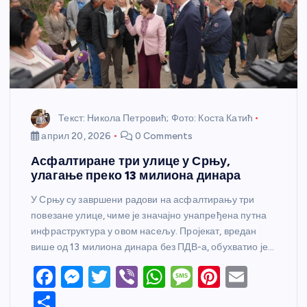
Текст: Никола Петровић; Фото: Коста Катић
април 20, 2026
0 Comments
Асфалтиране три улице у Срњу,
улагање преко 13 милиона динара
У Срњу су завршени радови на асфалтирању три
повезане улице, чиме је значајно унапређена путна
инфраструктура у овом насељу. Пројекат, вредан
више од 13 милиона динара без ПДВ-а, обухватио је…
F
M
T
Vi
W
M
Pi
E
a
e
w
b
h
e
nt
m
S