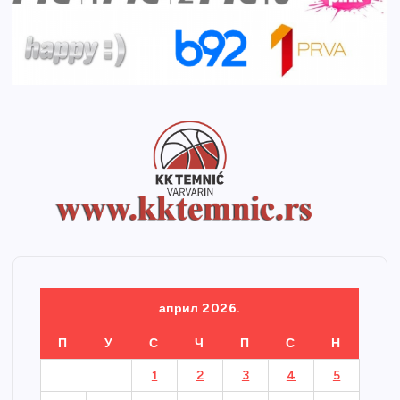
април 2026.
П
У
С
Ч
П
С
Н
1
2
3
4
5