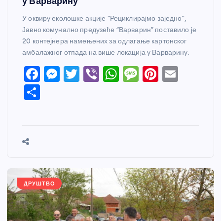
у Варварину
У оквиру еколошке акције “Рециклирајмо заједно”,
Јавно комунално предузеће “Варварин” поставило је
20 контејнера намењених за одлагање картонског
амбалажног отпада на више локација у Варварину.
F
M
T
Vi
W
M
Pi
E
a
e
w
b
h
e
nt
m
S
c
ss
itt
er
at
ss
er
ail
h
e
e
er
s
a
e
ar
b
n
A
g
st
e
o
g
p
e
o
er
p
k
ДРУШТВО