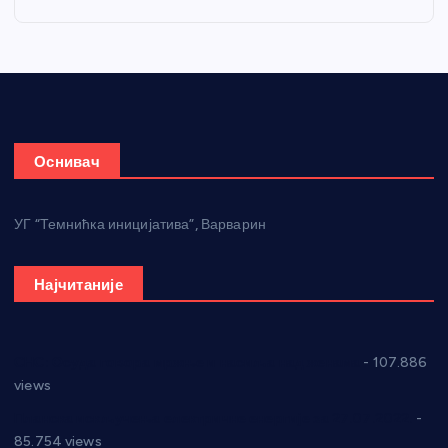
Оснивач
УГ “Темнићка иницијатива”, Варварин
Најчитаније
СНС: Осуда говора мржње и насиља над женама
- 107.886
views
Планска искључења електричне енергије за 27.07.2022.
-
85.754 views