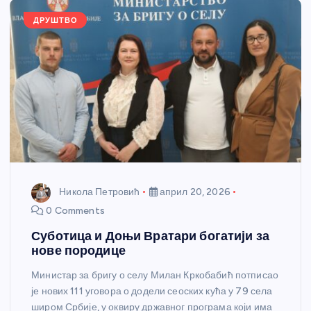
k
ДРУШТВО
Никола Петровић
април 20, 2026
0 Comments
Суботица и Доњи Вратари богатији за
нове породице
Министар за бригу о селу Милан Кркобабић потписао
је нових 111 уговора о додели сеоских кућа у 79 села
широм Србије, у оквиру државног програма који има