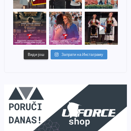
Види још
Запрати на Инстаграму