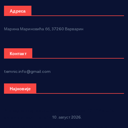
Адреса
Марина Мариновића бб, 37260 Варварин
Контакт
temnic.info@gmail.com
Најновије
Рок звуци крај средњовековне тврђаве: “Riff” бенд 15.
августа у Град Сталаћу
10. август 2026.
Спрема се рок спектакл у Варварину: “Трећа смена” 14.