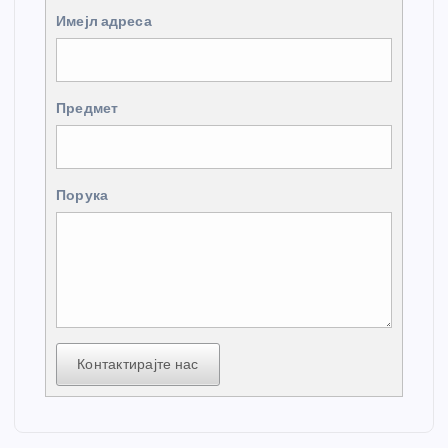
Имејл адреса
Предмет
Порука
Контактирајте нас