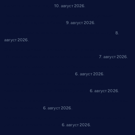
августа у центру града
10. август 2026.
Вече за памћење у Брусу: “Trio Maracto” одушевио
публику на Градском базену
9. август 2026.
“Долина Бачине” кренула у уређење кутка за младе
8.
август 2026.
Општина Ћићевац наставља да подржава предузетнике:
10 нових субвенција за самозапошљавање
7. август 2026.
Вражогрнци чувају традицију: “Михољски сусрети села”
уз спортска надметања и забаву
6. август 2026.
Варварин подржао 25 нових предузетника: За
самозапошљавање по 380.000 динара
6. август 2026.
“Трстеник на Морави” од 10. до 16. августа: Богат програм
за све генерације
6. август 2026.
“Да се ради и гради по твом”: Трстеник улаже 4 милиона
динара у пројекте грађана
6. август 2026.