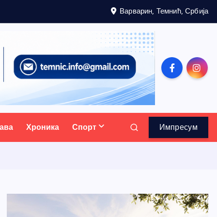
Варварин, Темнић, Србија
ава
Хроника
Спорт
Импресум