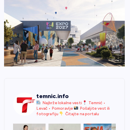
temnic.info
Najbrže lokalne vesti
Temnić •
Levač • Pomoravlje
Pošaljite vest ili
fotografiju
Čitajte na portalu