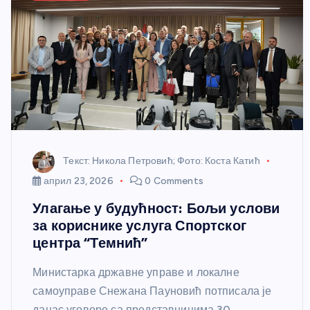
Текст: Никола Петровић; Фото: Коста Катић
април 23, 2026
0 Comments
Улагање у будућност: Бољи услови
за кориснике услуга Спортског
центра “Темнић”
Министарка државне управе и локалне
самоуправе Снежана Пауновић потписала је
данас уговоре са представницима 30