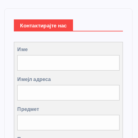
Контактирајте нас
Име
Имејл адреса
Предмет