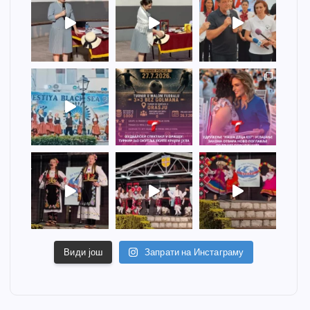
Види још
Запрати на Инстаграму