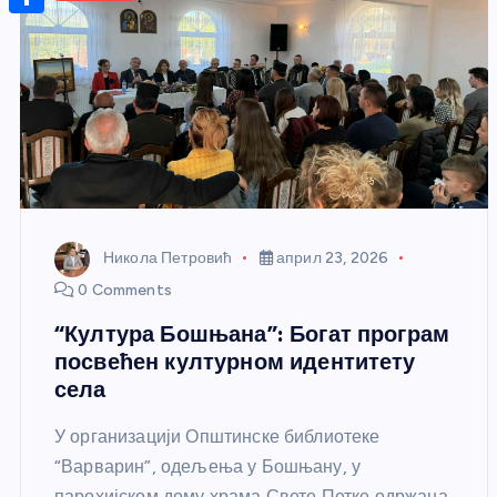
r
s
n
m
A
S
a
t
a
p
h
g
e
i
p
a
e
r
l
r
e
e
s
t
Никола Петровић
април 23, 2026
0 Comments
“Култура Бошњана”: Богат програм
посвећен културном идентитету
села
У организацији Општинске библиотеке
“Варварин”, одељења у Бошњану, у
парохијском дому храма Свете Петке одржана