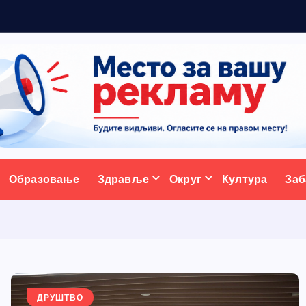
ативни портал
Образовање
Здравље
Округ
Култура
Заб
ДРУШТВО