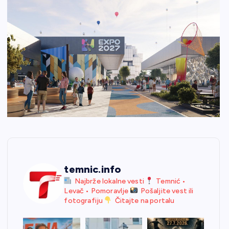
temnic.info
Najbrže lokalne vesti
Temnić •
Levač • Pomoravlje
Pošaljite vest ili
fotografiju
Čitajte na portalu