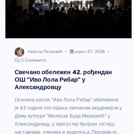
Никола Петровић
април 27, 2026
0 Comments
Свечано обележен 42. рођендан
ОШ “Иво Лола Рибар” у
Александровцу
Основна школа “Иво Лола Рибар” обележила
је 42 године постојања свечаном академијом у
Дому културе “Милосав Буца Мирковић” у
Александровцу, у присуству бројних гостију,
наставника, ученика и родитеља. Програм је…