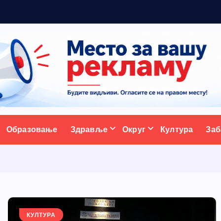
ативни портал
Образовање
Здравље
Округ
Култура
Заб
КУЛТУРА