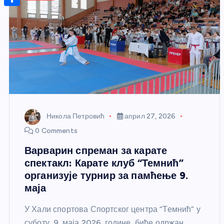
r
s
n
m
A
S
a
t
a
p
h
g
e
i
p
a
e
r
l
r
e
e
s
t
Никола Петровић
април 27, 2026
0 Comments
Варварин спреман за карате
спектакл: Карате клуб “Темнић”
организује турнир за памћење 9.
маја
У Хали спортова Спортског центра “Темнић” у
суботу, 9. маја 2026. године, биће одржан