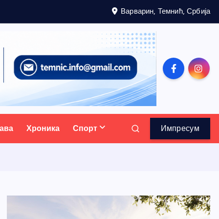
Варварин, Темнић, Србија
ава
Хроника
Спорт
Импресум