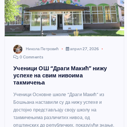
Никола Петровић
април 27, 2026
0 Comments
Ученици ОШ “Драги Макић” нижу
успехе на свим нивоима
такмичења
Ученици Основне школе “Драги Макић” из
Бошњана наставили су да нижу успехе и
достојно представљају своју школу на
такмичењима различитих нивоа, од
општинских до републичких, показујући знање,