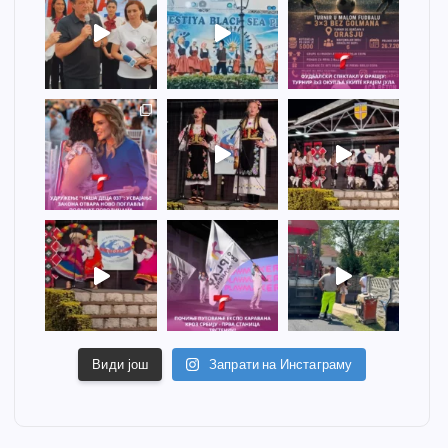
Види још
Запрати на Инстаграму