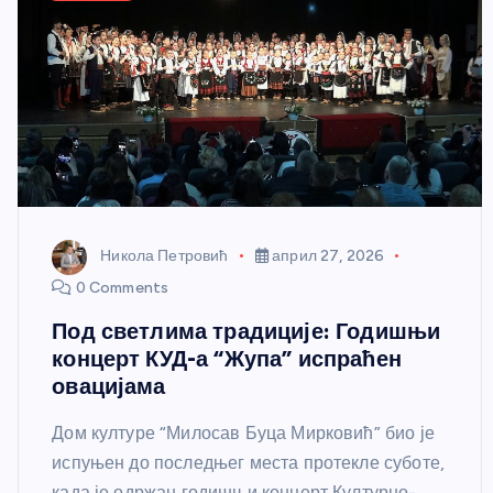
Никола Петровић
април 27, 2026
0 Comments
Под светлима традиције: Годишњи
концерт КУД-а “Жупа” испраћен
овацијама
Дом културе “Милосав Буца Мирковић” био је
испуњен до последњег места протекле суботе,
када је одржан годишњи концерт Културно-