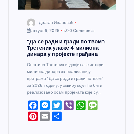
а
Драган Ивановић
август 6, 2026
0 Comments
“Да се ради и гради по твом”:
Трстеник улаже 4 милиона
динара у пројекте грађана
Општина Трстеник издвојила је четири
милиона динара за реализацију
програма “Да се ради и гради по твом”
за 2026. годину, у оквиру којег ће бити
реализовано осам пројеката које су…
F
M
T
Vi
W
M
a
e
w
b
h
e
Pi
E
S
c
ss
itt
er
at
ss
nt
m
h
e
e
er
s
a