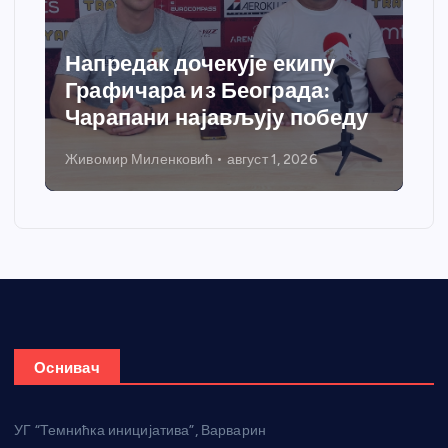
Напредак дочекује екипу
Графичара из Београда:
Чарапани најављују победу
Живомир Миленковић
август 1, 2026
Оснивач
УГ “Темнићка иницијатива”, Варварин