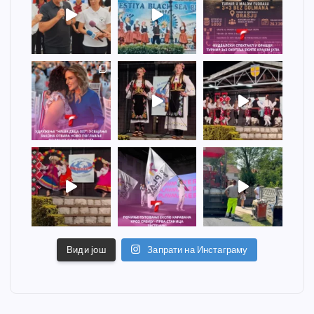
Види још
Запрати на Инстаграму