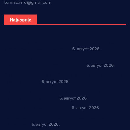
temnic.info@gmail.com
Најновије
Вражогрнци чувају традицију: “Михољски сусрети села”
уз спортска надметања и забаву
6. август 2026.
Варварин подржао 25 нових предузетника: За
самозапошљавање по 380.000 динара
6. август 2026.
“Трстеник на Морави” од 10. до 16. августа: Богат програм
за све генерације
6. август 2026.
“Да се ради и гради по твом”: Трстеник улаже 4 милиона
динара у пројекте грађана
6. август 2026.
In memoriam: Тања Вилотијевић
6. август 2026.
Даница Петровић оживљава лик и дело Десанке
Максимовић
6. август 2026.