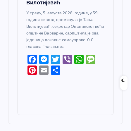
Вилотијевић
У среду, 5. августа 2026. године, у 59.
години живота, преминула је Тања
Вилотијевић, секретар Општинског већа
општине Варварин, саопштила је ова
јединица локалне самоуправе. 0 0
гласова Гласање за…
F
M
T
Vi
W
M
a
e
w
b
h
e
Pi
E
S
c
ss
itt
er
at
ss
nt
m
h
e
e
er
s
a
er
ail
ar
b
n
A
g
e
e
o
g
p
e
st
o
er
p
k