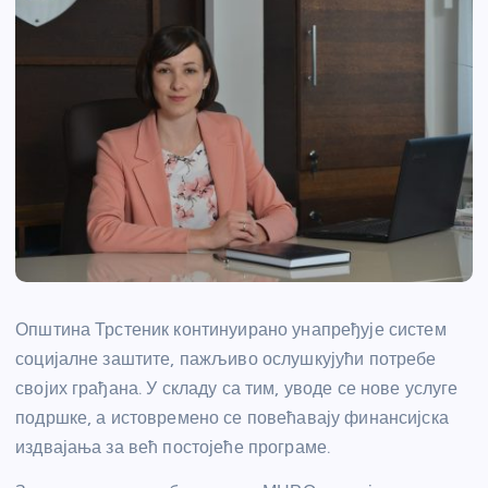
Општина Трстеник континуирано унапређује систем
социјалне заштите, пажљиво ослушкујући потребе
својих грађана. У складу са тим, уводе се нове услуге
подршке, а истовремено се повећавају финансијска
издвајања за већ постојеће програме.