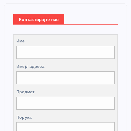
Контактирајте нас
Име
Имејл адреса
Предмет
Порука