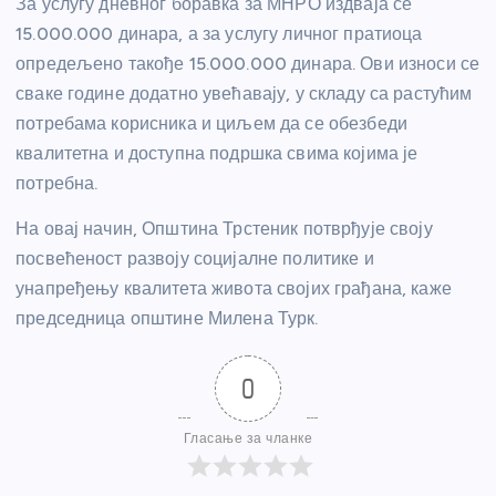
За услугу дневног боравка за МНРО издваја се
15.000.000 динара, а за услугу личног пратиоца
опредељено такође 15.000.000 динара. Ови износи се
сваке године додатно увећавају, у складу са растућим
потребама корисника и циљем да се обезбеди
квалитетна и доступна подршка свима којима је
потребна.
На овај начин, Општина Трстеник потврђује своју
посвећеност развоју социјалне политике и
унапређењу квалитета живота својих грађана, каже
председница општине Милена Турк.
0
Гласање за чланке