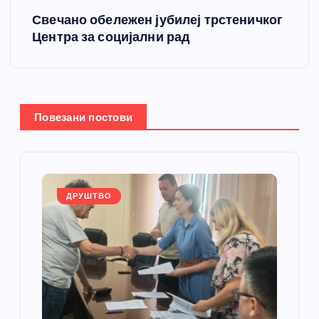
Свечано обележен јубилеј трстеничког
т
Центра за социјални рад
а
њ
Повезани постови
е
ч
л
ДРУШТВО
а
н
к