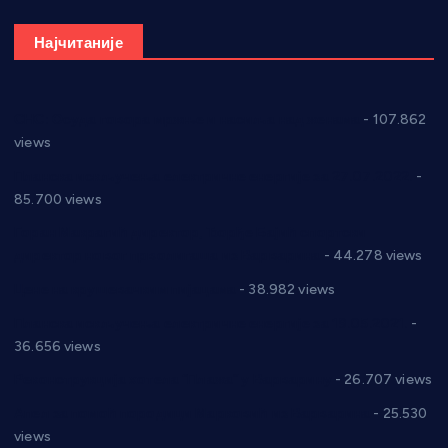
Најчитаније
СНС: Осуда говора мржње и насиља над женама
- 107.862
views
Планска искључења електричне енергије за 27.07.2022.
-
85.700 views
Горан Макрагић директор, Ђорђе Бајић спортски
директор новог прволигаша из Варварина
- 44.278 views
Цене на крушевачким пијацама
- 38.982 views
Планска искључења електричне енергије за 19.05.2021.
-
36.656 views
Реконструкција хотела “Плажа” у Варварину
- 26.707 views
Апел за помоћ породици Марковић из Варварина
- 25.530
views