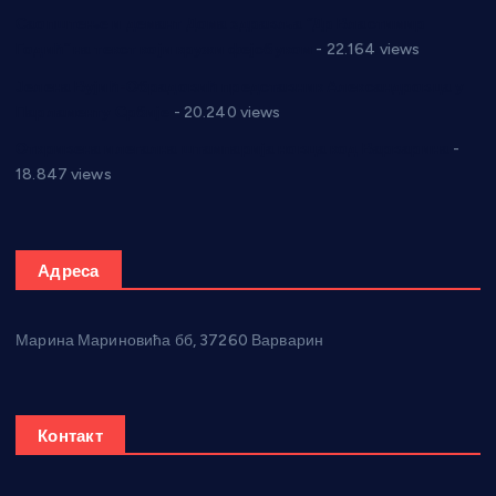
Саопштење и демант Дома здравља “Др Властимир
Годић” на текст који кружи фејсбуком
- 22.164 views
Јелена Вујић-Обрадовић представник Александровца у
Парламенту Србије
- 20.240 views
Откривена илегална штампарија новца код Варварина
-
18.847 views
Адреса
Марина Мариновића бб, 37260 Варварин
Контакт