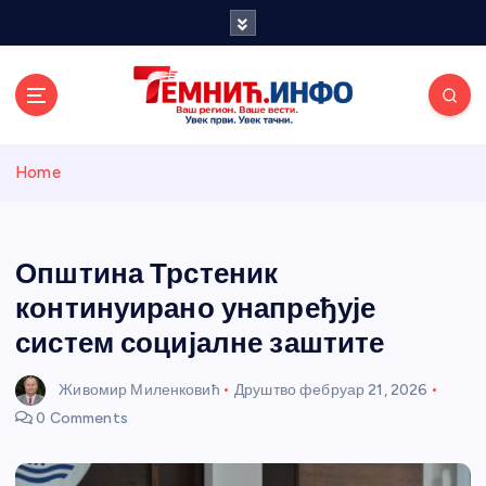
S
k
i
p
t
o
Темнићки
c
Home
o
n
информативн
t
e
Општина Трстеник
и портал
n
континуирано унапређује
t
систем социјалне заштите
Живомир Миленковић
Друштво
фебруар 21, 2026
0 Comments