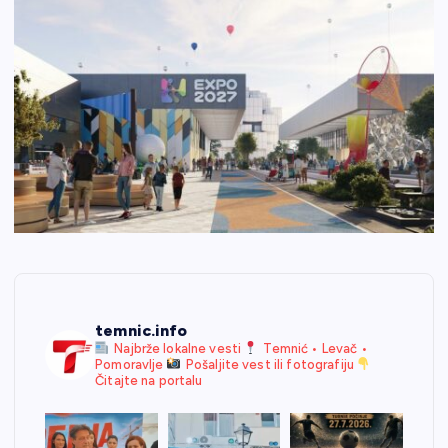
temnic.info
Najbrže lokalne vesti
Temnić • Levač •
Pomoravlje
Pošaljite vest ili fotografiju
Čitajte na portalu