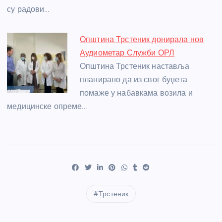
су радови…
Општина Трстеник донирала нов
Аудиометар Служби ОРЛ
Општина Трстеник наставља
планирано да из свог буџета
помаже у набавкама возила и
медицинске опреме…
Трстеник