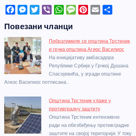
F
M
T
Vi
W
M
Pi
E
S
a
e
w
b
h
e
nt
m
h
Повезани чланци
c
ss
itt
er
at
ss
er
ail
ar
e
e
er
s
a
e
e
Побратимиле се општина Трстеник
b
n
A
g
st
и грчка општина Агиос Василиос
o
g
p
e
На иницијативу амбасадора
o
er
p
Републике Србије у Грчкој Душана
Спасојевића, у згради општине
k
Агиос Василиос потписана…
Општина Трстеник улаже у
противградну заштиту
Општина Трстеник интензивно
ради на обезбеђењу противградне
заштите на својој територији. У току