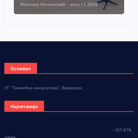
Живомир Миленковић
август 1, 2026
Оснивач
УГ “Темнићка иницијатива”, Варварин
Најчитаније
СНС: Осуда говора мржње и насиља над женама
- 107.876
views