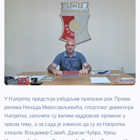
У Напретку предстоји узбудљив прелазни рок. Према
речима Ненада Миросављевића, спортског директора
Напретка, започете су велике кадровске промене у
првом тиму, а за сада је извесно да су из Напретка
отишли: Владимир Савић, Драган Чубра, Урош