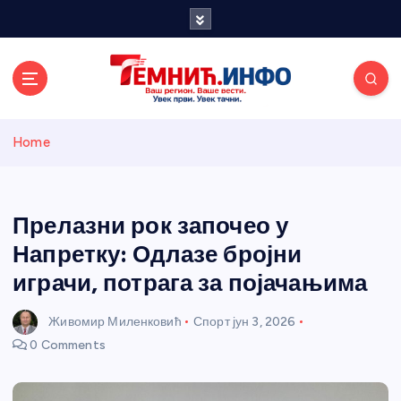
S
k
i
p
t
o
Темнићки
c
Home
o
n
информативн
t
e
Прелазни рок започео у
и портал
n
Напретку: Одлазе бројни
t
играчи, потрага за појачањима
Живомир Миленковић
Спорт
јун 3, 2026
0 Comments