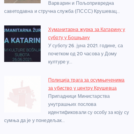
Варварин и Пољопривредна
k
саветодавна и стручна служба (ПССС) Крушевац…
Хуманитарна журка за Катарину у
суботу у Бошњану
У суботу 26. јуна 2021. године, са
почетком од 20 часова у Дому
културе у…
Полиција трага за осумњиченима
за убиство у центру Крушевца
Припадници Министарства
унутрашњих послова
идентификовали су особу за коју су
сумња да је у понедељак…