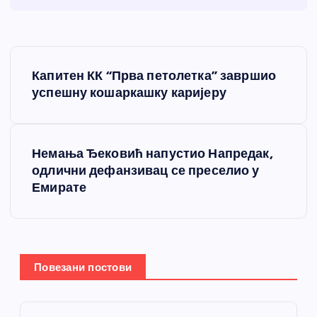
К
Капитен КК “Прва петолетка” завршио
р
успешну кошаркашку каријеру
е
Немања Ђековић напустио Напредак,
т
одлични дефанзивац се преселио у
Емирате
а
њ
е
Повезани постови
ч