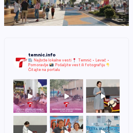
temnic.info
Najbrže lokalne vesti
Temnić • Levač •
Pomoravlje
Pošaljite vest ili fotografiju
Čitajte na portalu