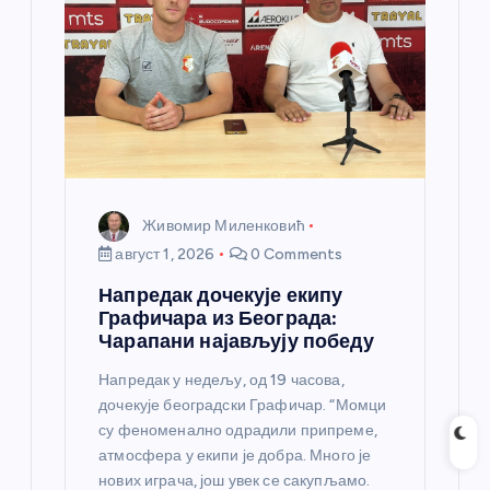
Живомир Миленковић
август 1, 2026
0 Comments
Напредак дочекује екипу
Графичара из Београда:
Чарапани најављују победу
Напредак у недељу, од 19 часова,
дочекује београдски Графичар. “Момци
су феноменално одрадили припреме,
атмосфера у екипи је добра. Много је
нових играча, још увек се сакупљамо.