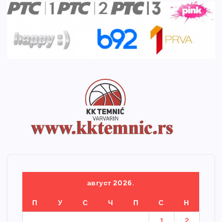
август 2026.
П
У
С
Ч
П
С
Н
1
2