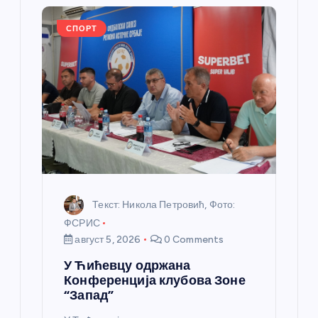
л
СПОРТ
а
н
к
а
Текст: Никола Петровић, Фото:
ФСРИС
август 5, 2026
0 Comments
У Ћићевцу одржана
Конференција клубова Зоне
“Запад”