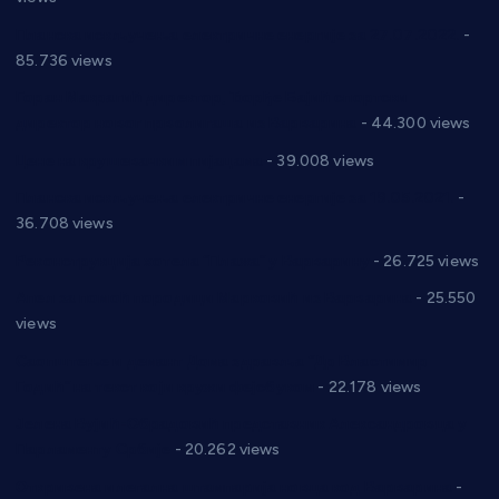
Планска искључења електричне енергије за 27.07.2022.
-
85.736 views
Горан Макрагић директор, Ђорђе Бајић спортски
директор новог прволигаша из Варварина
- 44.300 views
Цене на крушевачким пијацама
- 39.008 views
Планска искључења електричне енергије за 19.05.2021.
-
36.708 views
Реконструкција хотела “Плажа” у Варварину
- 26.725 views
Апел за помоћ породици Марковић из Варварина
- 25.550
views
Саопштење и демант Дома здравља “Др Властимир
Годић” на текст који кружи фејсбуком
- 22.178 views
Јелена Вујић-Обрадовић представник Александровца у
Парламенту Србије
- 20.262 views
Откривена илегална штампарија новца код Варварина
-