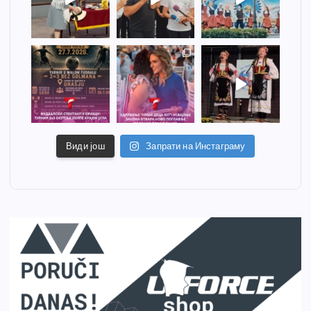
Види још
Запрати на Инстаграму