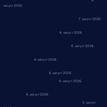
“Долина Бачине” кренула у уређење кутка за младе
8.
август 2026.
Општина Ћићевац наставља да подржава предузетнике:
10 нових субвенција за самозапошљавање
7. август 2026.
Вражогрнци чувају традицију: “Михољски сусрети села”
уз спортска надметања и забаву
6. август 2026.
Варварин подржао 25 нових предузетника: За
самозапошљавање по 380.000 динара
6. август 2026.
“Трстеник на Морави” од 10. до 16. августа: Богат програм
за све генерације
6. август 2026.
“Да се ради и гради по твом”: Трстеник улаже 4 милиона
динара у пројекте грађана
6. август 2026.
In memoriam: Тања Вилотијевић
6. август 2026.
Даница Петровић оживљава лик и дело Десанке
Максимовић
6. август 2026.
Александровац спреман за 61. “Жупску бербу”
5. август