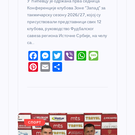
У Ћићевцу је одржана прва седница
Конференције клубова Зоне “Запад” за
такмичарску сезону 2026/27, којој су
присуствовали представници свих 12
клубова, руководство Фудбалског
савеза региона Источне Србије, на челу
са…
F
M
T
Vi
W
M
a
e
w
b
h
e
Pi
E
S
c
ss
itt
er
at
ss
nt
m
h
e
e
er
s
a
er
ail
ar
b
n
A
g
e
e
o
g
p
e
st
o
er
p
k
СПОРТ