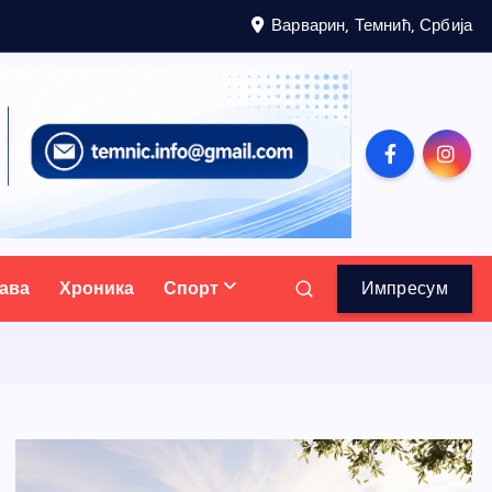
Варварин, Темнић, Србија
ава
Хроника
Спорт
Импресум