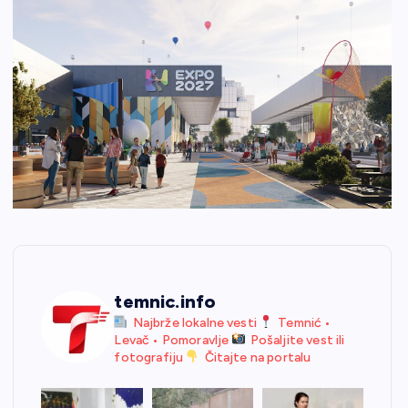
temnic.info
Najbrže lokalne vesti
Temnić •
Levač • Pomoravlje
Pošaljite vest ili
fotografiju
Čitajte na portalu