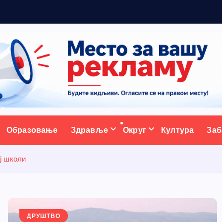
а
с
т
ативни портал
Образовање
Здравље
Округ
Култура
Заб
ј школи
ДРУШТВО