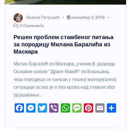
Никола Петровић
новембар 2, 2016
0 Comments
Решен проблем стамбеног питања
за породицу Милана Баралића из
Маскара
Милан Баралић из Маскара, ученик 8. разреда
Основне школе “Драги Макић” из Бошњана,
чија породица се налази у тешкој материјалној
ситуацији остао је и без крова над главом због
урушавања…
F
M
T
Vi
W
M
Pi
E
S
a
e
w
b
h
e
nt
m
h
c
ss
itt
er
at
ss
er
ail
ar