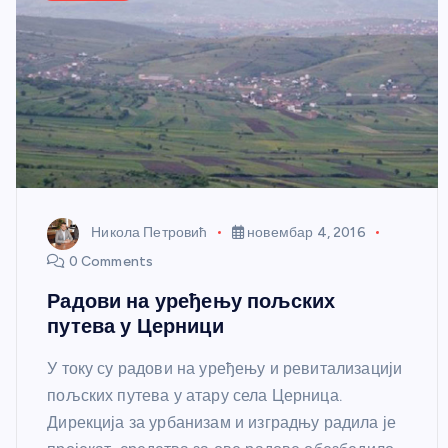
Никола Петровић
новембар 4, 2016
0 Comments
Радови на уређењу пољских
путева у Церници
У току су радови на уређењу и ревитализацији
пољских путева у атару села Церница.
Дирекција за урбанизам и изградњу радила је