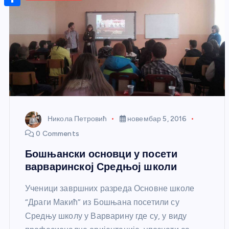
r
s
n
m
A
S
a
t
a
p
h
g
e
i
p
a
e
r
l
r
e
e
s
t
Никола Петровић
новембар 5, 2016
0 Comments
Бошњански основци у посети
варваринској Средњој школи
Ученици завршних разреда Основне школе
“Драги Макић” из Бошњана посетили су
Средњу школу у Варварину где су, у виду