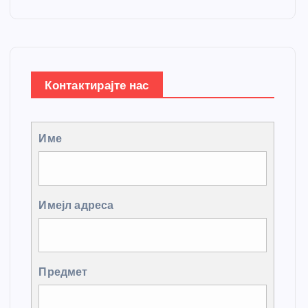
Контактирајте нас
Име
Имејл адреса
Предмет