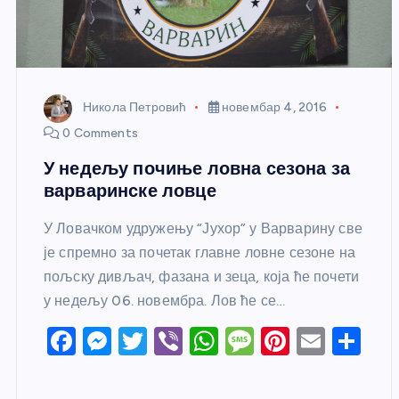
Никола Петровић
новембар 4, 2016
0 Comments
У недељу почиње ловна сезона за
варваринске ловце
У Ловачком удружењу “Јухор” у Варварину све
је спремно за почетак главне ловне сезоне на
пољску дивљач, фазана и зеца, која ће почети
у недељу 06. новембра. Лов ће се…
F
M
T
Vi
W
M
Pi
E
S
a
e
w
b
h
e
nt
m
h
c
ss
itt
er
at
ss
er
ail
ar