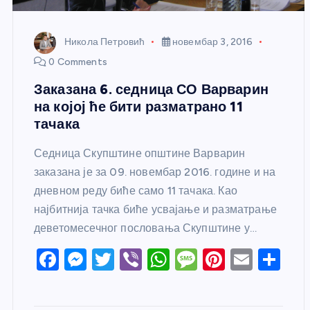
Никола Петровић
новембар 3, 2016
0 Comments
Заказана 6. седница СО Варварин
на којој ће бити разматрано 11
тачака
Седница Скупштине општине Варварин
заказана је за 09. новембар 2016. године и на
дневном реду биће само 11 тачака. Као
најбитнија тачка биће усвајање и разматрање
деветомесечног пословања Скупштине у…
F
M
T
Vi
W
M
Pi
E
S
a
e
w
b
h
e
nt
m
h
c
ss
itt
er
at
ss
er
ail
ar