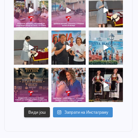
Види још
Запрати на Инстаграму