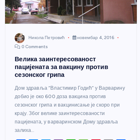
Никола Петровић
новембар 4, 2016
0 Comments
Велика заинтересованост
пацијената за вакцину против
сезонског грипа
Дом здравља “Властимир Годић” у Варварину
добио је око 600 доза вакцина против
сезонског грипа и вакцинисање је скоро при
крају. Због велике заинтересованости
пацијената, у варваринском Дому здравља
залиха…