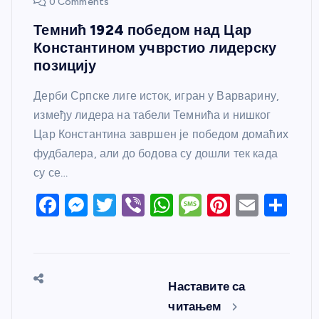
0 Comments
Темнић 1924 победом над Цар
Константином учврстио лидерску
позицију
Дерби Српске лиге исток, игран у Варварину,
између лидера на табели Темнића и нишког
Цар Константина завршен је победом домаћих
фудбалера, али до бодова су дошли тек када
су се…
F
M
T
Vi
W
M
Pi
E
S
a
e
w
b
h
e
nt
m
h
c
ss
itt
er
at
ss
er
ail
ar
e
e
er
s
a
e
e
Наставите са
b
n
A
g
st
читањем
o
g
p
e