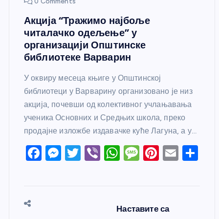
0 Comments
Акција “Тражимо најбоље
читалачко одељење” у
организацији Општинске
библиотеке Варварин
У оквиру месеца књиге у Општинској
библиотеци у Варварину организовано је низ
акција, почевши од колективног учлањавања
ученика Основних и Средњих школа, преко
продајне изложбе издавачке куће Лагуна, а у…
F
M
T
Vi
W
M
Pi
E
S
a
e
w
b
h
e
nt
m
h
c
ss
itt
er
at
ss
er
ail
ar
e
e
er
s
a
e
e
Наставите са
b
n
A
g
st