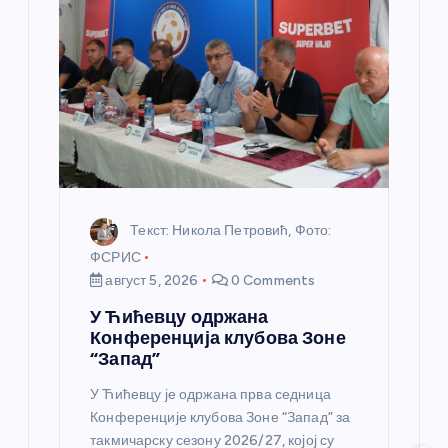
а
н
к
а
Текст: Никола Петровић, Фото:
ФСРИС
август 5, 2026
0 Comments
У Ћићевцу одржана
Конференција клубова Зоне
“Запад”
У Ћићевцу је одржана прва седница
Конференције клубова Зоне “Запад” за
такмичарску сезону 2026/27, којој су