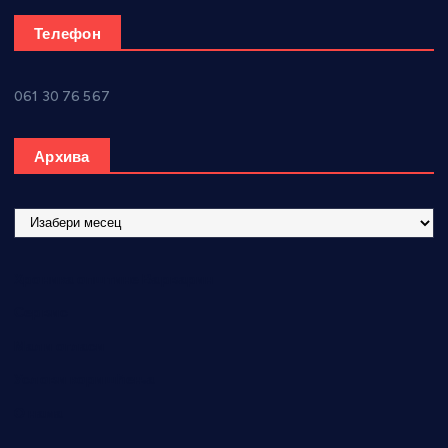
Телефон
061 30 76 567
Архива
А
р
х
Хроника општине Варварин
и
в
Сервис
а
Мали огласи
Услови коришћења
О нама