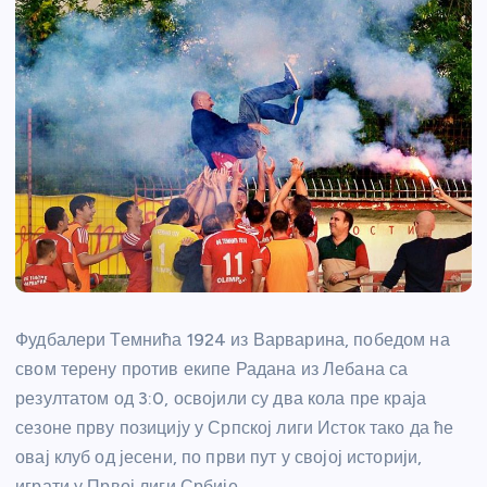
Фудбалери Темнића 1924 из Варварина, победом на
свом терену против екипе Радана из Лебана са
резултатом од 3:0, освојили су два кола пре краја
сезоне прву позицију у Српској лиги Исток тако да ће
овај клуб од јесени, по први пут у својој историји,
играти у Првој лиги Србије.