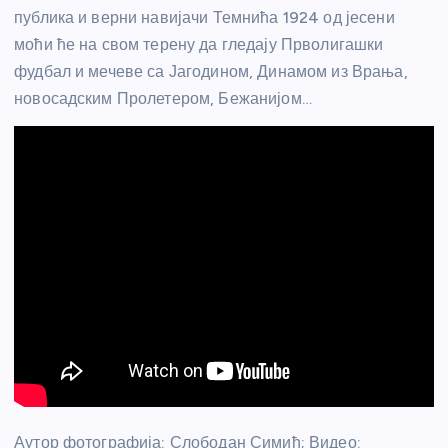
публика и верни навијачи Темнића 1924 од јесени
моћи ће на свом терену да гледају Прволигашки
фудбал и мечеве са Јагодином, Динамом из Врања,
новосадским Пролетером, Бежанијом…
Аутор фотографија: Слободан Симић; Видео: