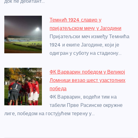
док ће дебитант…
Темнић 1924 славио у
пријатељском мечу у Јагодини
Пријатељски меч између Темнића
1924 и екипе Јагодине, који је
одигран у суботу на стадиону…
ФК Варварин победом у Великој
Ломници везао шест узастопних
победа
ФК Варварин, водећи тим на
табели Прве Расинске окружне
лиге, победом на гостујућем терену у…