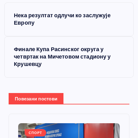
К
Нека резултат одлучи ко заслужује
р
Европу
е
Финале Купа Расинског округа у
т
четвртак на Мичетовом стадиону у
Крушевцу
а
њ
е
Повезани постови
ч
л
СПОРТ