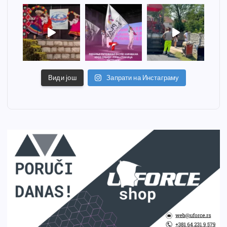
Види још
Запрати на Инстаграму