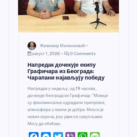
Живомир Миленковић
август 1, 2026
0 Comments
Напредак дочекује екипу
Графичара из Београда:
Чарапани најављују победу
Напредак у недељу, од 19 часова,
дочекује београдски Графичар. “Момци
су феноменално одрадили припреме,
атмосфера у екипи је добра. Много је
нових играча, још увек се сакупљамо.
Могу да обећам…