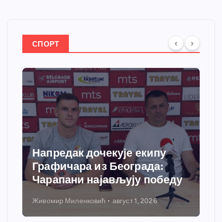
СПОРТ
Спортски центар “Ћићевац”
добија савремени систем
у
грејања
Никола Петровић
јул 31, 2026