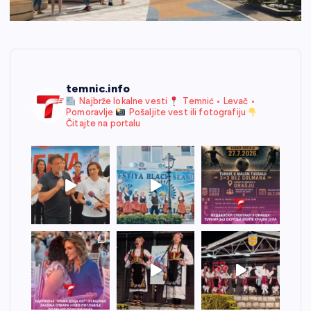
temnic.info
Najbrže lokalne vesti
Temnić • Levač •
Pomoravlje
Pošaljite vest ili fotografiju
Čitajte na portalu