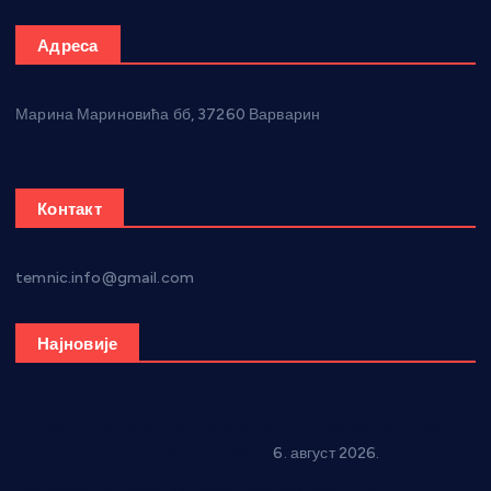
Адреса
Марина Мариновића бб, 37260 Варварин
Контакт
temnic.info@gmail.com
Најновије
Вражогрнци чувају традицију: “Михољски сусрети села”
уз спортска надметања и забаву
6. август 2026.
Варварин подржао 25 нових предузетника: За