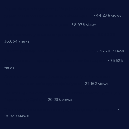
Горан Макрагић директор, Ђорђе Бајић спортски
директор новог прволигаша из Варварина
- 44.276 views
Цене на крушевачким пијацама
- 38.978 views
Планска искључења електричне енергије за 19.05.2021.
-
36.654 views
Реконструкција хотела “Плажа” у Варварину
- 26.705 views
Апел за помоћ породици Марковић из Варварина
- 25.528
views
Саопштење и демант Дома здравља “Др Властимир
Годић” на текст који кружи фејсбуком
- 22.162 views
Јелена Вујић-Обрадовић представник Александровца у
Парламенту Србије
- 20.238 views
Откривена илегална штампарија новца код Варварина
-
18.843 views