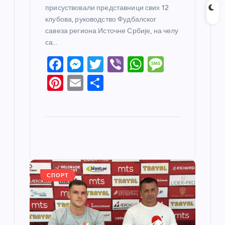
присуствовали представници свих 12
клубова, руководство Фудбалског
савеза региона Источне Србије, на челу
са…
F
M
T
Vi
W
M
a
e
w
b
h
e
Pi
E
S
c
ss
itt
er
at
ss
nt
m
h
e
e
er
s
a
er
ail
ar
b
n
A
g
e
e
o
g
p
e
st
o
er
p
k
СПОРТ