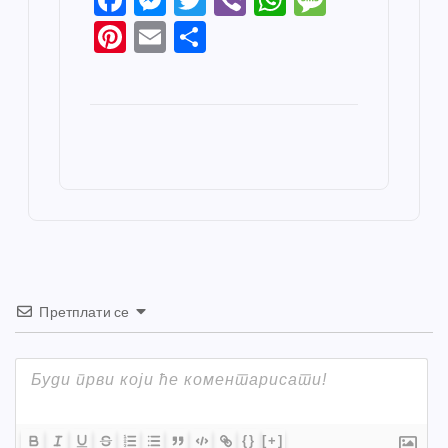
F
M
T
Vi
W
M
a
e
w
b
h
e
Pi
E
S
c
ss
itt
er
at
ss
nt
m
h
e
e
er
s
a
er
ail
ar
b
n
A
g
e
e
o
g
p
e
st
o
er
p
k
Претплати се
{}
[+]