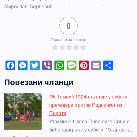
Мирослав Ђорђевић
0
Гласање за чланке
F
M
T
Vi
W
M
Pi
E
S
a
e
w
b
h
e
nt
m
h
Повезани чланци
c
ss
itt
er
at
ss
er
ail
ar
e
e
er
s
a
e
e
ФК Темнић 1924 стартује у суботу,
b
n
A
g
st
премијера против Радничког из
o
g
p
e
Пирота
o
er
p
Утакмице 1. кола Прве лиге Србије
биће одигране у суботу, 19. августа,
k