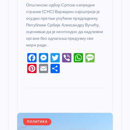
Општински одбор Српске напредне
странке (СНС) Варварин најоштрије је
осудио претње упућене председнику
Републике Србије Александру Вучићу,
оценивши да је неопходно да надлежни
органи без одлагања предузму све
мере ради…
F
M
T
Vi
W
M
a
e
w
b
h
e
Pi
E
S
c
ss
itt
er
at
ss
nt
m
h
e
e
er
s
a
er
ail
ar
b
n
A
g
e
e
o
g
p
e
st
o
er
p
k
ПОЛИТИКА