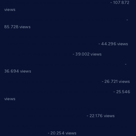
СНС: Осуда говора мржње и насиља над женама
- 107.872
views
Планска искључења електричне енергије за 27.07.2022.
-
85.728 views
Горан Макрагић директор, Ђорђе Бајић спортски
директор новог прволигаша из Варварина
- 44.296 views
Цене на крушевачким пијацама
- 39.002 views
Планска искључења електричне енергије за 19.05.2021.
-
36.694 views
Реконструкција хотела “Плажа” у Варварину
- 26.721 views
Апел за помоћ породици Марковић из Варварина
- 25.546
views
Саопштење и демант Дома здравља “Др Властимир
Годић” на текст који кружи фејсбуком
- 22.176 views
Јелена Вујић-Обрадовић представник Александровца у
Парламенту Србије
- 20.254 views