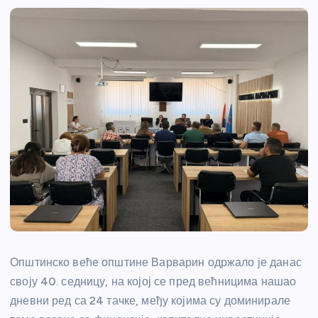
Општинско веће општине Варварин одржало је данас
своју 40. седницу, на којој се пред већницима нашао
дневни ред са 24 тачке, међу којима су доминирале