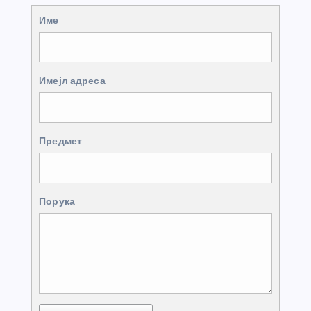
Име
Имејл адреса
Предмет
Порука