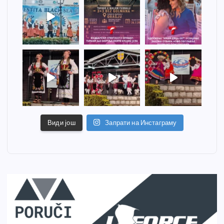
Види још
Запрати на Инстаграму