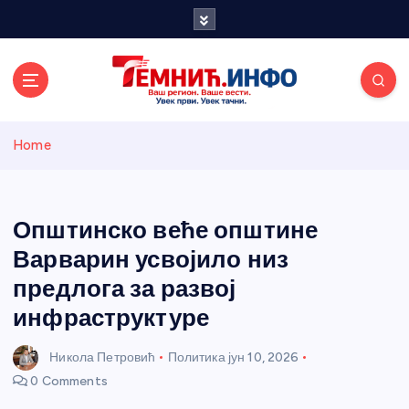
S
k
i
p
t
o
Темнићки
c
Home
o
n
информативн
t
e
Општинско веће општине
и портал
n
Варварин усвојило низ
t
предлога за развој
инфраструктуре
Никола Петровић
Политика
јун 10, 2026
0 Comments