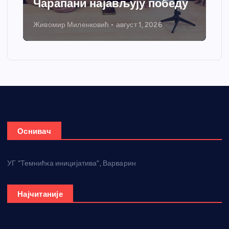
грејања
Никола Петровић
јул 31, 2026
Оснивач
УГ “Темнићка иницијатива”, Варварин
Најчитаније