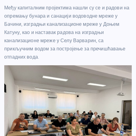
Међу капиталним пројектима нашли су се и радови на
опремању бунара и санацији водоводне мреже у
Бачини, изградњи канализационе мреже у Доњем
Катуну, као и наставак радова на изградњи
канализационе мреже у Селу Варварин, са
прикључним водом за постројење за пречишћавање
отпадних вода.