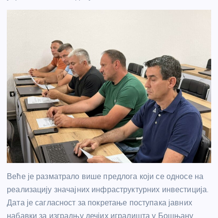
Веће је разматрало више предлога који се односе на
реализацију значајних инфраструктурних инвестиција.
Дата је сагласност за покретање поступака јавних
набавки за изградњу дечјих игралишта у Бошњану,