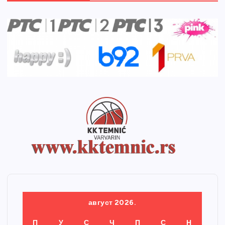
август 2026.
П
У
С
Ч
П
С
Н