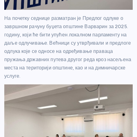
На почетку седнице разматран је Предлог одлуке о
завршном рачуну буџета општине Варварин за 2025.
годину, који ће бити упућен локалном парламенту на
даље одлучивање. Већници су утврђивали и предлоге
одлука које се односе на одређивање праваца
пружања државних путева другог реда кроз насељена
места на територији општине, као и на димничарске
услуге.