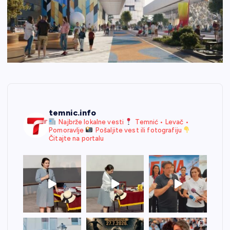
temnic.info
Najbrže lokalne vesti
Temnić • Levač •
Pomoravlje
Pošaljite vest ili fotografiju
Čitajte na portalu