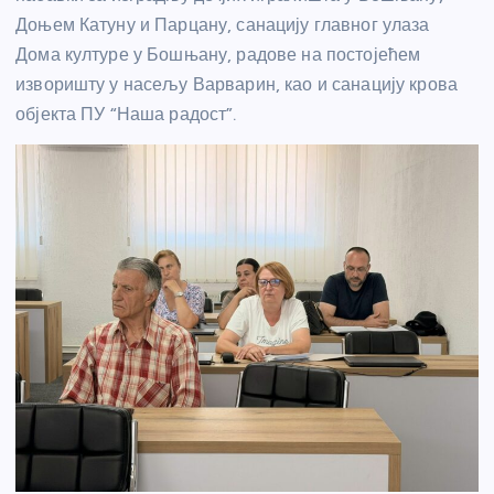
Доњем Катуну и Парцану, санацију главног улаза
Дома културе у Бошњану, радове на постојећем
изворишту у насељу Варварин, као и санацију крова
објекта ПУ “Наша радост”.