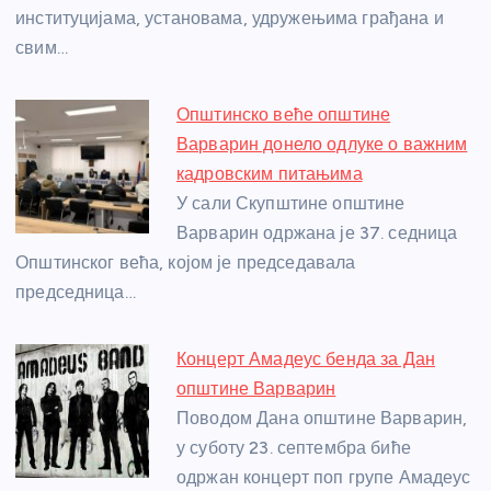
институцијама, установама, удружењима грађана и
свим…
Општинско веће општине
Варварин донело одлуке о важним
кадровским питањима
У сали Скупштине општине
Варварин одржана је 37. седница
Општинског већа, којом је председавала
председница…
Концерт Амадеус бенда за Дан
општине Варварин
Поводом Дана општине Варварин,
у суботу 23. септембра биће
одржан концерт поп групе Амадеус