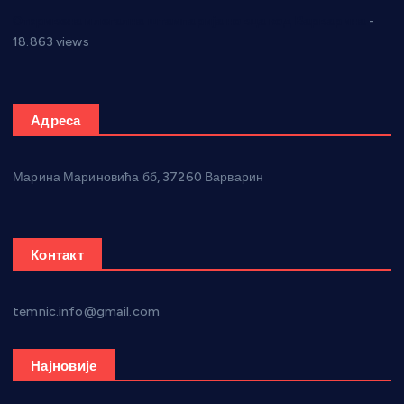
Откривена илегална штампарија новца код Варварина
-
18.863 views
Адреса
Марина Мариновића бб, 37260 Варварин
Контакт
temnic.info@gmail.com
Најновије