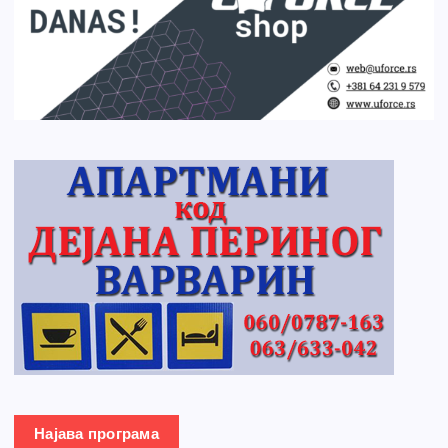
Најава програма