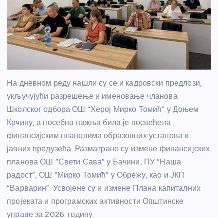
На дневном реду нашли су се и кадровски предлози,
укључујући разрешење и именовање чланова
Школског одбора ОШ “Херој Мирко Томић” у Доњем
Крчину, а посебна пажња била је посвећена
финансијским плановима образовних установа и
јавних предузећа. Разматране су измене финансијских
планова ОШ “Свети Сава” у Бачини, ПУ “Наша
радост”, ОШ “Мирко Томић” у Обрежу, као и ЈКП
“Варварин”. Усвојене су и измене Плана капиталних
пројеката и програмских активности Општинске
управе за 2026. годину.