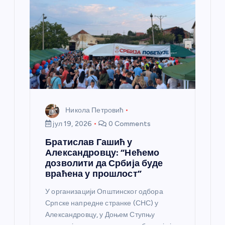
Никола Петровић
јул 19, 2026
0 Comments
Братислав Гашић у
Александровцу: “Нећемо
дозволити да Србија буде
враћена у прошлост”
У организацији Општинског одбора
Српске напредне странке (СНС) у
Александровцу, у Доњем Ступњу