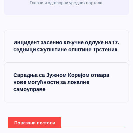
Главни и одговорни уредник портала.
К
Инцидент засенио кључне одлуке на 17.
р
седници Скупштине општине Трстеник
е
Сарадња са Јужном Корејом отвара
т
нове могућности за локалне
самоуправе
а
њ
е
Повезани постови