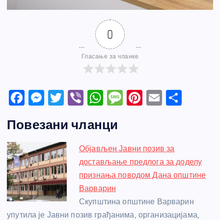
0
Гласање за чланке
F
M
T
Vi
W
M
Pi
E
S
a
e
w
b
h
e
nt
m
h
Повезани чланци
c
ss
itt
er
at
ss
er
ail
ar
e
e
er
s
a
e
e
Објављен Јавни позив за
b
n
A
g
st
достављање предлога за доделу
o
g
p
e
признања поводом Дана општине
o
er
p
Варварин
Скупштина општине Варварин
k
упутила је Јавни позив грађанима, организацијама,