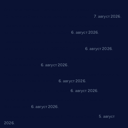
Општина Ћићевац наставља да подржава предузетнике:
10 нових субвенција за самозапошљавање
7. август 2026.
Вражогрнци чувају традицију: “Михољски сусрети села”
уз спортска надметања и забаву
6. август 2026.
Варварин подржао 25 нових предузетника: За
самозапошљавање по 380.000 динара
6. август 2026.
“Трстеник на Морави” од 10. до 16. августа: Богат програм
за све генерације
6. август 2026.
“Да се ради и гради по твом”: Трстеник улаже 4 милиона
динара у пројекте грађана
6. август 2026.
In memoriam: Тања Вилотијевић
6. август 2026.
Даница Петровић оживљава лик и дело Десанке
Максимовић
6. август 2026.
Александровац спреман за 61. “Жупску бербу”
5. август
2026.