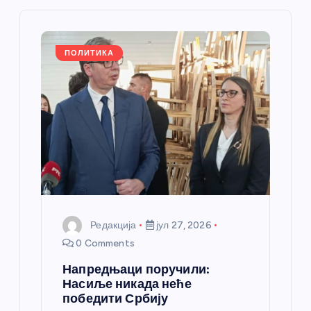
ч
л
ПОЛИТИКА
а
н
к
а
Редакција
јул 27, 2026
0 Comments
Напредњаци поручили:
Насиље никада неће
победити Србију