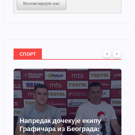
Контактирајте нас
СПОРТ
Спортски центар “Ћићевац”
добија савремени систем