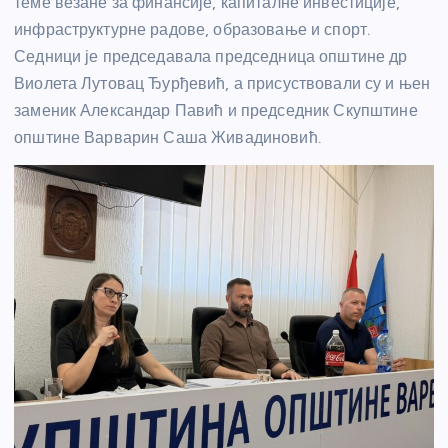
теме везане за финансије, капиталне инвестиције,
инфраструктурне радове, образовање и спорт.
Седници је председавала председница општине др
Виолета Лутовац Ђурђевић, а присуствовали су и њен
заменик Александар Павић и председник Скупштине
општине Варварин Саша Живадиновић.