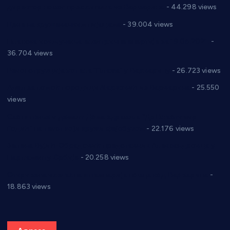
директор новог прволигаша из Варварина
- 44.298 views
Цене на крушевачким пијацама
- 39.004 views
Планска искључења електричне енергије за 19.05.2021.
-
36.704 views
Реконструкција хотела “Плажа” у Варварину
- 26.723 views
Апел за помоћ породици Марковић из Варварина
- 25.550
views
Саопштење и демант Дома здравља “Др Властимир
Годић” на текст који кружи фејсбуком
- 22.176 views
Јелена Вујић-Обрадовић представник Александровца у
Парламенту Србије
- 20.258 views
Откривена илегална штампарија новца код Варварина
-
18.863 views