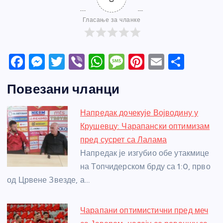
Гласање за чланке
F
M
T
Vi
W
M
Pi
E
S
a
e
w
b
h
e
nt
m
h
Повезани чланци
c
ss
itt
er
at
ss
er
ail
ar
e
e
er
s
a
e
e
Напредак дочекује Војводину у
b
n
A
g
st
Крушевцу: Чарапански оптимизам
o
g
p
e
пред сусрет са Лалама
o
er
p
Напредак је изгубио обе утакмице
на Топчидерском брду са 1:0, прво
k
од Црвене Звезде, а…
Чарапани оптимистични пред меч