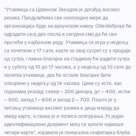
“Утакмица са Црвеном Звездом је догађај високог
ризика. Предузећемо све неопходне мере да
организација буде на врхунском нивоу. Обезбеђење ће
одрадити свој део посла и сигурни смо да ће све
протећи у најбољем реду. Утакмица се игра у недељу
са почетком у 17 сати, карте за овај сусрет су у продаји
од сутра, главна благајна на стадиону ће радити сутра
и у суботу од 10 до 17 часова, а у недељу од 10 сати до
почетка утакмице, док ће остале благајне бити
отворене у недељу од 14 часова. Цене су исте, као
годинама уназад: север – 200 динара, југ – 400, исток
– 500, запад 1 – 600 и запад 2 – 700. Пошто је у
питању утакмица високог ризика и деца морају да
имају карту, а свака је и полиса осигурања. Уз један
идентификациони документ могу се купити највише
четири карте”, изјавила је генерална секретарка Клуба