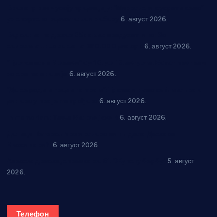
Вражогрнци чувају традицију: “Михољски сусрети села”
уз спортска надметања и забаву
6. август 2026.
Варварин подржао 25 нових предузетника: За
самозапошљавање по 380.000 динара
6. август 2026.
“Трстеник на Морави” од 10. до 16. августа: Богат програм
за све генерације
6. август 2026.
“Да се ради и гради по твом”: Трстеник улаже 4 милиона
динара у пројекте грађана
6. август 2026.
In memoriam: Тања Вилотијевић
6. август 2026.
Даница Петровић оживљава лик и дело Десанке
Максимовић
6. август 2026.
Александровац спреман за 61. “Жупску бербу”
5. август
2026.
Телефон