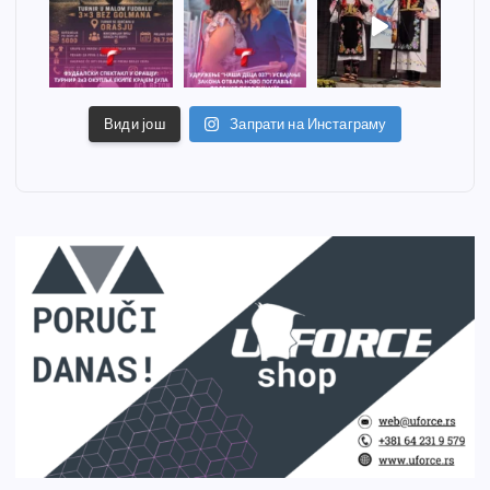
Види још
Запрати на Инстаграму