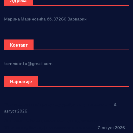
Адреса
Марина Мариновића бб, 37260 Варварин
Контакт
temnic.info@gmail.com
Најновије
“Долина Бачине” кренула у уређење кутка за младе
8.
август 2026.
Општина Ћићевац наставља да подржава предузетнике:
10 нових субвенција за самозапошљавање
7. август 2026.