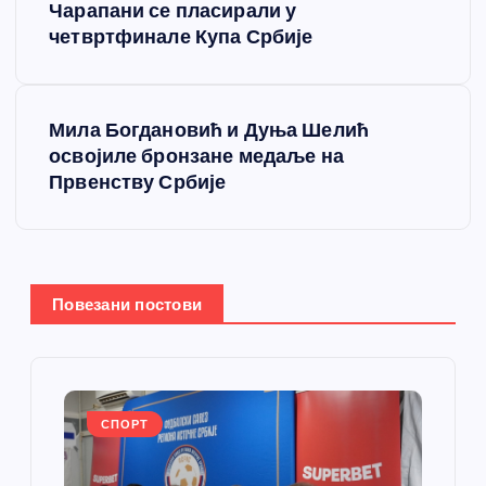
Чарапани се пласирали у
р
четвртфинале Купа Србије
е
Мила Богдановић и Дуња Шелић
т
освојиле бронзане медаље на
Првенству Србије
а
њ
е
Повезани постови
ч
л
СПОРТ
а