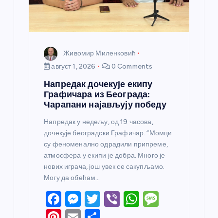
Живомир Миленковић
август 1, 2026
0 Comments
Напредак дочекује екипу
Графичара из Београда:
Чарапани најављују победу
Напредак у недељу, од 19 часова,
дочекује београдски Графичар. “Момци
су феноменално одрадили припреме,
атмосфера у екипи је добра. Много је
нових играча, још увек се сакупљамо.
Могу да обећам…
F
M
T
Vi
W
M
a
e
w
b
h
e
Pi
E
S