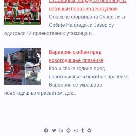
са Јавором, надају се реваншу за
летошњи пораз под Багдалом
Откако је формирана Супер лига
Србије Напредак и Јавор су
одиграли 17 првенствених утакмица и…
Варварин окићен пред
новогодишње празнике
Као и сваке године пред
новогодишње и божићне празнике
Варварин се украшава
новогодишњом расветом, док…