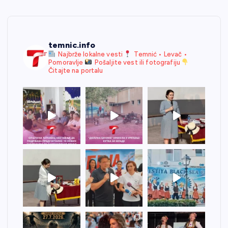
temnic.info
Najbrže lokalne vesti
Temnić • Levač •
Pomoravlje
Pošaljite vest ili fotografiju
Čitajte na portalu