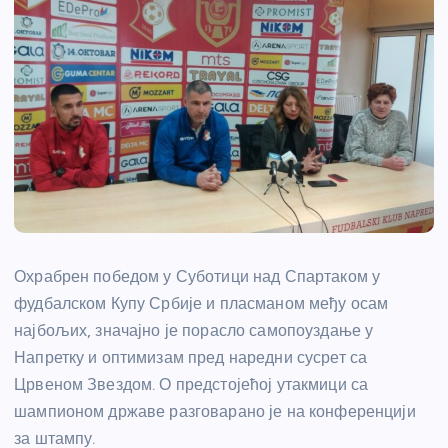
Охрабрен победом у Суботици над Спартаком у
фудбалском Купу Србије и пласманом међу осам
најбољих, значајно је порасло самопоуздање у
Напретку и оптимизам пред наредни сусрет са
Црвеном Звездом. О предстојећој утакмици са
шампионом државе разговарано је на конференцији
за штампу.