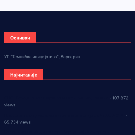
Оснивач
УГ “Темнићка иницијатива”, Варварин
Најчитаније
СНС: Осуда говора мржње и насиља над женама
- 107.872
views
Планска искључења електричне енергије за 27.07.2022.
-
85.734 views
Горан Макрагић директор, Ђорђе Бајић спортски