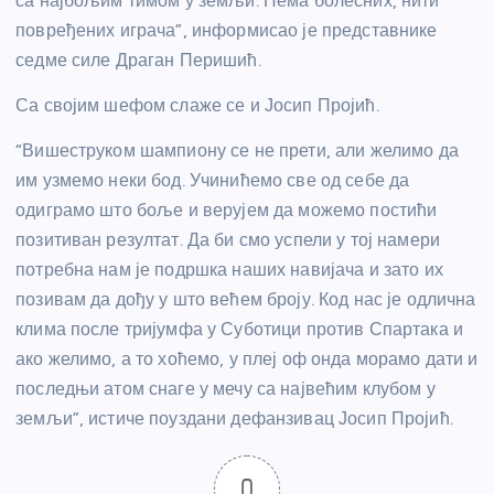
са најбољим тимом у земљи. Нема болесних, нити
повређених играча”, информисао је представнике
седме силе Драган Перишић.
Са својим шефом слаже се и Јосип Пројић.
“Вишеструком шампиону се не прети, али желимо да
им узмемо неки бод. Учинићемо све од себе да
одиграмо што боље и верујем да можемо постићи
позитиван резултат. Да би смо успели у тој намери
потребна нам је подршка наших навијача и зато их
позивам да дођу у што већем броју. Код нас је одлична
клима после тријумфа у Суботици против Спартака и
ако желимо, а то хоћемо, у плеј оф онда морамо дати и
последњи атом снаге у мечу са највећим клубом у
земљи”, истиче поуздани дефанзивац Јосип Пројић.
0