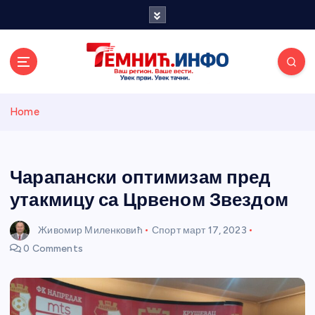
S
k
i
p
t
o
Темнићки
c
Home
o
n
информативн
t
e
Чарапански оптимизам пред
и портал
n
утакмицу са Црвеном Звездом
t
Живомир Миленковић
Спорт
март 17, 2023
0 Comments