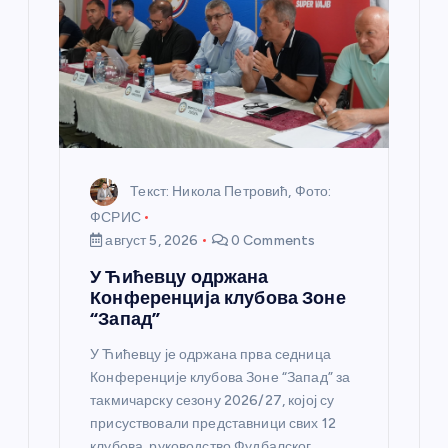
н
к
а
Текст: Никола Петровић, Фото:
ФСРИС
август 5, 2026
0 Comments
У Ћићевцу одржана
Конференција клубова Зоне
“Запад”
У Ћићевцу је одржана прва седница
Конференције клубова Зоне “Запад” за
такмичарску сезону 2026/27, којој су
присуствовали представници свих 12
клубова, руководство Фудбалског