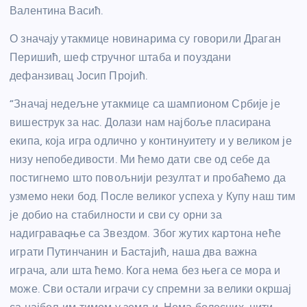
Валентина Васић.
О значају утакмице новинарима су говорили Драган
Перишић, шеф стручног штаба и поуздани
дефанзивац Јосип Пројић.
“Значај недељне утакмице са шампионом Србије је
вишеструк за нас. Долази нам најбоље пласирана
екипа, која игра одлично у континуитету и у великом је
низу непобедивости. Ми ћемо дати све од себе да
постигнемо што повољнији резултат и пробаћемо да
узмемо неки бод. После великог успеха у Купу наш тим
је добио на стабилности и сви су орни за
надиграваqње са Звездом. Због жутих картона неће
играти Путинчанин и Бастајић, наша два важна
играча, али шта ћемо. Кога нема без њега се мора и
може. Сви остали играчи су спремни за велики окршај