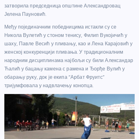
затворила председница општине Александровац
Јелена Пауновић.
Међу појединачним победницима истакли су се
Никола Вулетић у стоном тенису, Филип Вукојичић у
шаху, Павле Весић у пливању, као и Лена Карајовић у
женској конкуренцији пливања. У традиционалним
народним дисциплинама најбољи су били Александар
Ћалић у бацању камена с рамена и Ђорђе Вулић у
обарању руку, док је екипа “Арбат Фруитс”
тријумфовала у надвлачењу конопца.