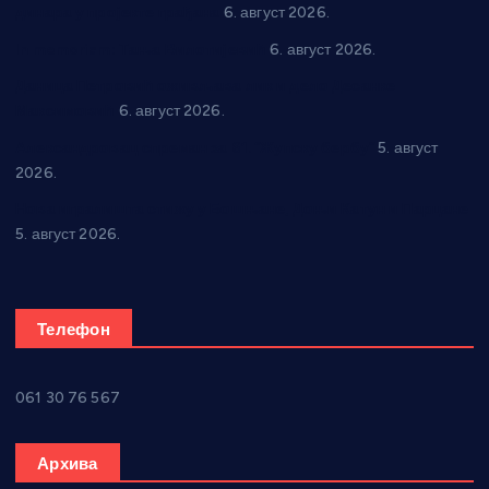
динара у пројекте грађана
6. август 2026.
In memoriam: Тања Вилотијевић
6. август 2026.
Даница Петровић оживљава лик и дело Десанке
Максимовић
6. август 2026.
Александровац спреман за 61. “Жупску бербу”
5. август
2026.
Нова игралишта стижу у Бошњане, Доњи Катун и Парцане
5. август 2026.
Телефон
061 30 76 567
Архива