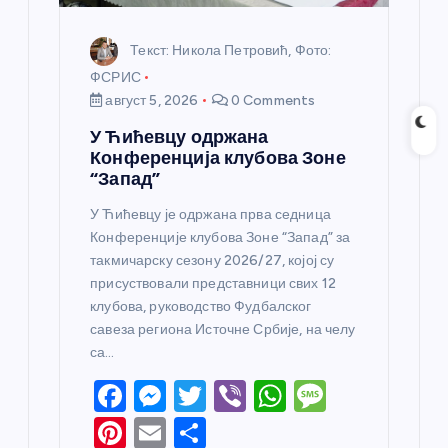
а
Текст: Никола Петровић, Фото:
ФСРИС
август 5, 2026
0 Comments
У Ћићевцу одржана
Конференција клубова Зоне
“Запад”
У Ћићевцу је одржана прва седница
Конференције клубова Зоне “Запад” за
такмичарску сезону 2026/27, којој су
присуствовали представници свих 12
клубова, руководство Фудбалског
савеза региона Источне Србије, на челу
са…
F
M
T
Vi
W
M
a
e
w
b
h
e
Pi
E
S