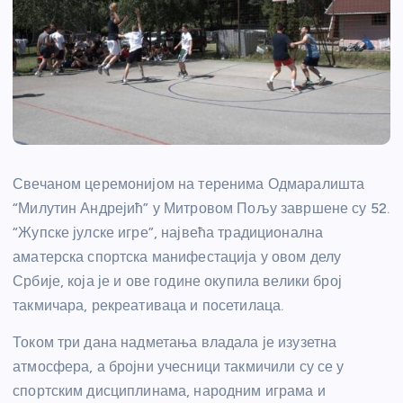
Свечаном церемонијом на теренима Одмаралишта
“Милутин Андрејић” у Митровом Пољу завршене су 52.
“Жупске јулске игре”, највећа традиционална
аматерска спортска манифестација у овом делу
Србије, која је и ове године окупила велики број
такмичара, рекреативаца и посетилаца.
Током три дана надметања владала је изузетна
атмосфера, а бројни учесници такмичили су се у
спортским дисциплинама, народним играма и