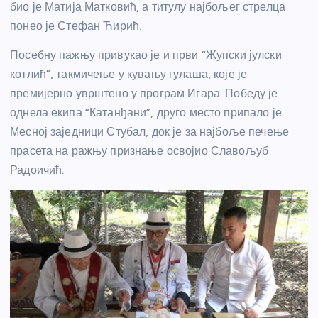
био је Матија Матковић, а титулу најбољег стрелца
понео је Стефан Ћирић.
Посебну пажњу привукао је и први “Жупски јулски
котлић”, такмичење у кувању гулаша, које је
премијерно уврштено у програм Игара. Победу је
однела екипа “Катанђани”, друго место припало је
Месној заједници Стубал, док је за најбоље печење
прасета на ражњу признање освојио Славољуб
Радоичић.