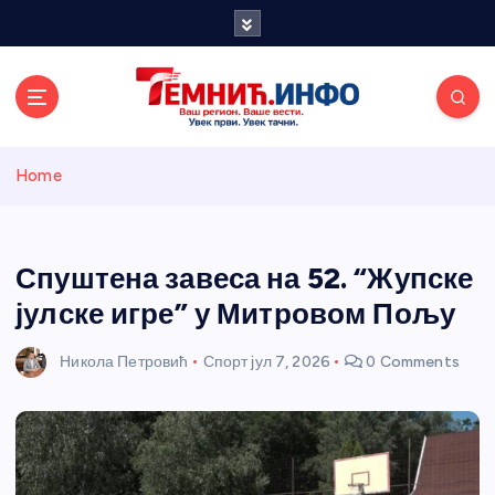
S
k
i
p
t
o
Темнићки
c
Home
o
n
информативн
t
e
Спуштена завеса на 52. “Жупске
и портал
n
јулске игре” у Митровом Пољу
t
Никола Петровић
Спорт
јул 7, 2026
0 Comments