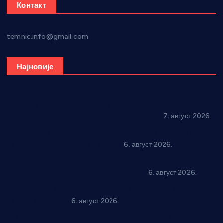
Контакт
temnic.info@gmail.com
Најновије
Општина Ћићевац наставља да подржава предузетнике:
10 нових субвенција за самозапошљавање
7. август 2026.
Вражогрнци чувају традицију: “Михољски сусрети села”
уз спортска надметања и забаву
6. август 2026.
Варварин подржао 25 нових предузетника: За
самозапошљавање по 380.000 динара
6. август 2026.
“Трстеник на Морави” од 10. до 16. августа: Богат програм
за све генерације
6. август 2026.
“Да се ради и гради по твом”: Трстеник улаже 4 милиона