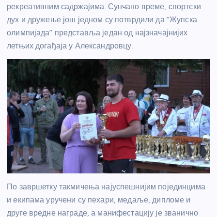
рекреативним садржајима. Сунчано време, спортски
дух и дружење још једном су потврдили да “Жупска
олимпијада” представља један од најзначајнијих
летњих догађаја у Александровцу.
По завршетку такмичења најуспешнијим појединцима
и екипама уручени су пехари, медаље, дипломе и
друге вредне награде, а манифестацију је званично