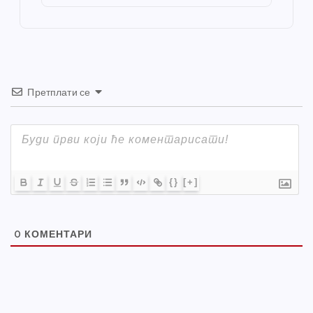
o
er
p
k
Претплати се
{}
[+]
0
КОМЕНТАРИ