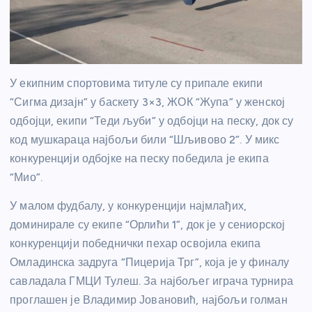
У екипним спортовима титуле су припале екипи
“Сигма дизајн” у баскету 3×3, ЖОК “Жупа” у женској
одбојци, екипи “Теди љуби” у одбојци на песку, док су
код мушкараца најбољи били “Шљивово 2”. У микс
конкуренцији одбојке на песку победила је екипа
“Мио”.
У малом фудбалу, у конкуренцији најмлађих,
доминирале су екипе “Орлићи 1”, док је у сениорској
конкуренцији победнички пехар освојила екипа
Омладинска задруга “Пицерија Трг”, која је у финалу
савладала ГМЦИ Тулеш. За најбољег играча турнира
проглашен је Владимир Јовановић, најбољи голман