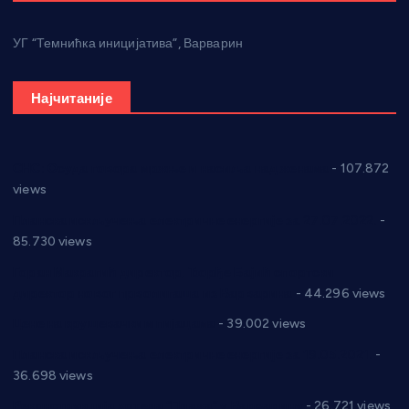
УГ “Темнићка иницијатива”, Варварин
Најчитаније
СНС: Осуда говора мржње и насиља над женама
- 107.872
views
Планска искључења електричне енергије за 27.07.2022.
-
85.730 views
Горан Макрагић директор, Ђорђе Бајић спортски
директор новог прволигаша из Варварина
- 44.296 views
Цене на крушевачким пијацама
- 39.002 views
Планска искључења електричне енергије за 19.05.2021.
-
36.698 views
Реконструкција хотела “Плажа” у Варварину
- 26.721 views