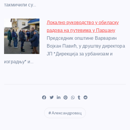
такмичили су…
Локално руководство у обиласку
радова на путевима у Парцану
Председник општине Варварин
Војкан Павић, у друштву директора
ЈП "Дирекција за урбанизам и
изградњу" и…
Александровац