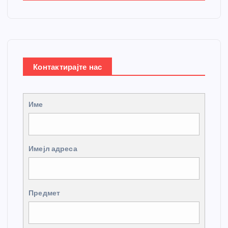
Контактирајте нас
Име
Имејл адреса
Предмет