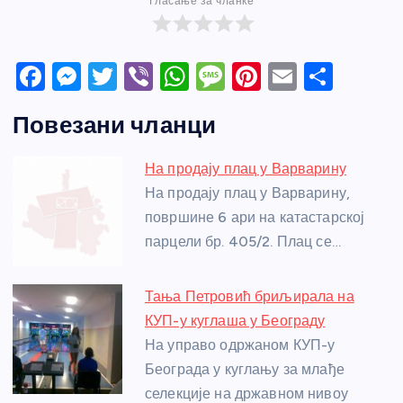
Гласање за чланке
F
M
T
Vi
W
M
Pi
E
S
a
e
w
b
h
e
nt
m
h
Повезани чланци
c
ss
itt
er
at
ss
er
ail
ar
e
e
er
s
a
e
e
На продају плац у Варварину
b
n
A
g
st
На продају плац у Варварину,
o
g
p
e
површине 6 ари на катастарској
o
er
p
парцели бр. 405/2. Плац се…
k
Тања Петровић бриљирала на
КУП-у куглаша у Београду
На управо одржаном КУП-у
Београда у куглању за млађе
селекције на државном нивоу