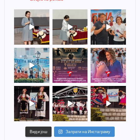
Види још
Запрати на Инстаграму