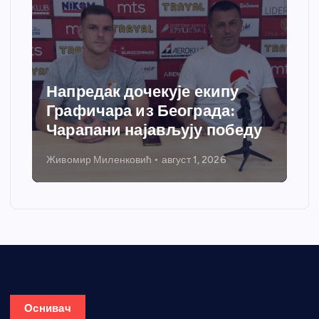
Спортски центар “Ћићевац”
добија савремени систем
грејања
Никола Петровић
јул 31, 2026
Оснивач