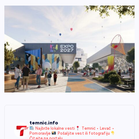
temnic.info
Najbrže lokalne vesti
Temnić • Levač •
Pomoravlje
Pošaljite vest ili fotografiju
Čitajte na portalu