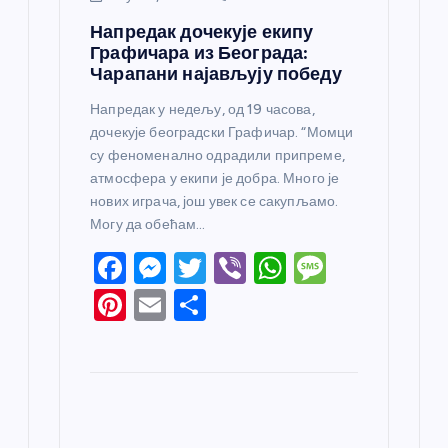
Напредак дочекује екипу
Графичара из Београда:
Чарапани најављују победу
Напредак у недељу, од 19 часова,
дочекује београдски Графичар. “Момци
су феноменално одрадили припреме,
атмосфера у екипи је добра. Много је
нових играча, још увек се сакупљамо.
Могу да обећам…
F
M
T
Vi
W
M
a
e
w
b
h
e
Pi
E
S
c
ss
itt
er
at
ss
nt
m
h
e
e
er
s
a
er
ail
ar
b
n
A
g
e
e
o
g
p
e
st