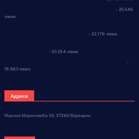
Апел за помоћ породици Марковић из Варварина
- 25.546
views
Саопштење и демант Дома здравља “Др Властимир
Годић” на текст који кружи фејсбуком
- 22.176 views
Јелена Вујић-Обрадовић представник Александровца у
Парламенту Србије
- 20.254 views
Откривена илегална штампарија новца код Варварина
-
18.863 views
Адреса
Марина Мариновића бб, 37260 Варварин