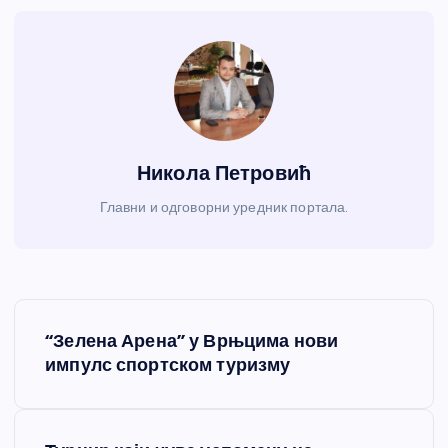
Никола Петровић
Главни и одговорни уредник портала.
К
“Зелена Арена” у Врњцима нови
р
импулс спортском туризму
е