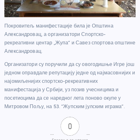
Покровитељ манифестације била је Општина
Александровац, а организатори Спортско-
рекреативни центар „Жупа“ и Савез спортова општине
Александровац.
Организатори су поручили да су овогодишње Игре још
једном оправдале репутацију једне од најмасовнијих и
најомиљенијих спортско-рекреативних
манифестација у Србији, уз позив учесницима и
посетиоцима да се наредног лета поново окупе у
Митровом Пољу, на 53. “Жупским јулским играма”.
0