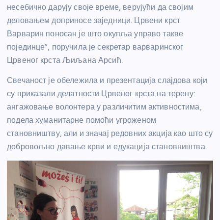
несебично дарују своје време, верујући да својим
деловањем доприносе заједници. Црвени крст
Варварин поносан је што окупља управо такве
појединце”, поручила је секретар варваринског
Црвеног крста Љиљана Арсић.
Свечаност је обележила и презентација слајдова који
су приказали делатности Црвеног крста на терену:
ангажовање волонтера у различитим активностима,
подела хуманитарне помоћи угроженом
становништву, али и значај редовних акција као што су
добровољно давање крви и едукација становништва.