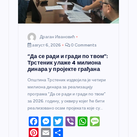
к
а
Драган Ивановић
август 6, 2026
0 Comments
“Да се ради и гради по твом”:
Трстеник улаже 4 милиона
динара у пројекте грађана
Општина Трстеник издвојила је четири
милиона динара за реализацију
програма “Да се ради и гради по твом”
за 2026. годину, у оквиру којег ће бити
реализовано осам пројеката које су…
F
M
T
Vi
W
M
a
e
w
b
h
e
Pi
E
S