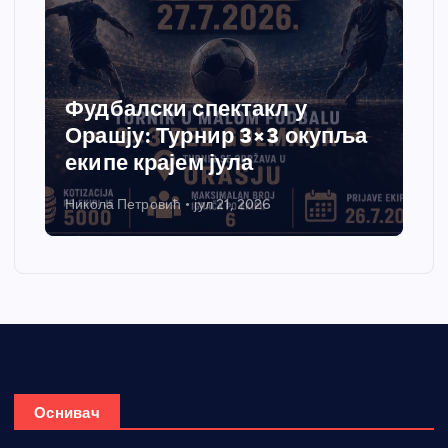
Фудбалски спектакл у
Орашју: Турнир 3×3 окупља
екипе крајем јула
Никола Петровић
јул 21, 2026
Оснивач