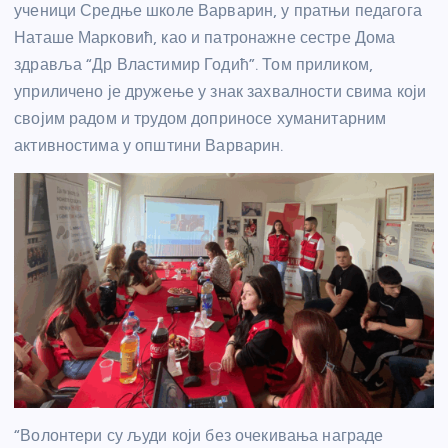
ученици Средње школе Варварин, у пратњи педагога
Наташе Марковић, као и патронажне сестре Дома
здравља “Др Властимир Годић”. Том приликом,
уприличено је дружење у знак захвалности свима који
својим радом и трудом доприносе хуманитарним
активностима у општини Варварин.
“Волонтери су људи који без очекивања награде