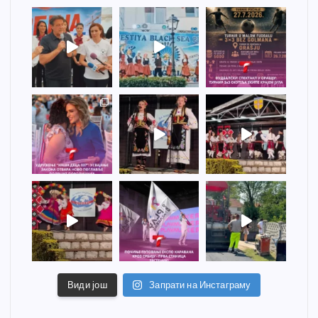
Види још
Запрати на Инстаграму