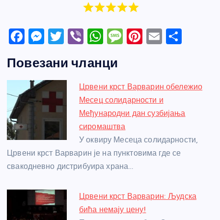
F
M
T
Vi
W
M
Pi
E
S
a
e
w
b
h
e
nt
m
h
Повезани чланци
c
ss
itt
er
at
ss
er
ail
ar
e
e
er
s
a
e
e
Црвени крст Варварин обележио
b
n
A
g
st
Месец солидарности и
o
g
p
e
Међународни дан сузбијања
o
er
p
сиромаштва
У оквиру Месеца солидарности,
k
Црвени крст Варварин је на пунктовима где се
свакодневно дистрибуира храна…
Црвени крст Варварин: Људска
бића немају цену!