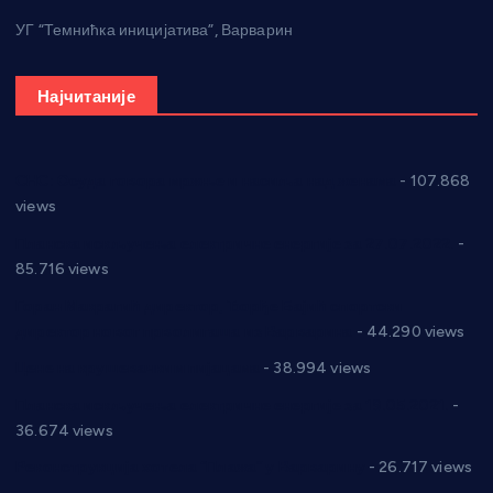
УГ “Темнићка иницијатива”, Варварин
Најчитаније
СНС: Осуда говора мржње и насиља над женама
- 107.868
views
Планска искључења електричне енергије за 27.07.2022.
-
85.716 views
Горан Макрагић директор, Ђорђе Бајић спортски
директор новог прволигаша из Варварина
- 44.290 views
Цене на крушевачким пијацама
- 38.994 views
Планска искључења електричне енергије за 19.05.2021.
-
36.674 views
Реконструкција хотела “Плажа” у Варварину
- 26.717 views