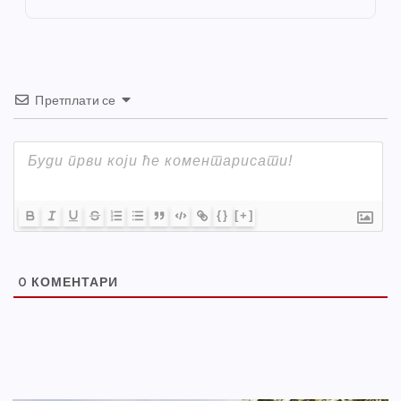
k
Претплати се
{}
[+]
0
КОМЕНТАРИ