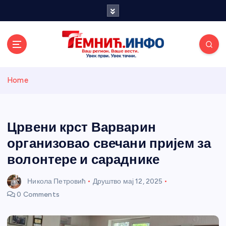
S
k
i
p
t
o
Темнићки
c
Home
o
n
информативн
t
e
Црвени крст Варварин
и портал
n
организовао свечани пријем за
t
волонтере и сараднике
Никола Петровић
Друштво
мај 12, 2025
0 Comments