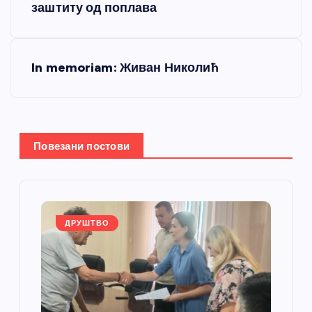
заштиту од поплава
е
т
In memoriam: Живан Николић
а
њ
Повезани постови
е
ч
л
ДРУШТВО
а
н