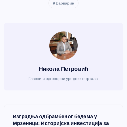
Варварин
Никола Петровић
Главни и одговорни уредник портала.
К
Изградња одбрамбеног бедема у
р
Мрзеници: Историјска инвестиција за