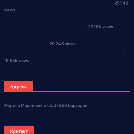
Апел за помоћ породици Марковић из Варварина
- 25.542
views
Саопштење и демант Дома здравља “Др Властимир
Годић” на текст који кружи фејсбуком
- 22.168 views
Јелена Вујић-Обрадовић представник Александровца у
Парламенту Србије
- 20.246 views
Откривена илегална штампарија новца код Варварина
-
18.855 views
Адреса
Марина Мариновића бб, 37260 Варварин
Контакт