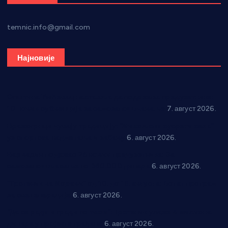
temnic.info@gmail.com
Најновије
Општина Ћићевац наставља да подржава предузетнике:
10 нових субвенција за самозапошљавање
7. август 2026.
Вражогрнци чувају традицију: “Михољски сусрети села”
уз спортска надметања и забаву
6. август 2026.
Варварин подржао 25 нових предузетника: За
самозапошљавање по 380.000 динара
6. август 2026.
“Трстеник на Морави” од 10. до 16. августа: Богат програм
за све генерације
6. август 2026.
“Да се ради и гради по твом”: Трстеник улаже 4 милиона
динара у пројекте грађана
6. август 2026.