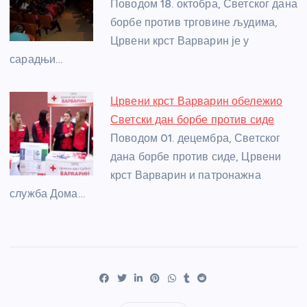
Поводом 18. октобра, Светског дана
борбе против трговине људима,
Црвени крст Варварин је у
сарадњи…
Црвени крст Варварин обележио
Светски дан борбе против сиде
Поводом 01. децембра, Светског
дана борбе против сиде, Црвени
крст Варварин и патронажна
служба Дома…