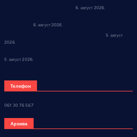
In memoriam: Тања Вилотијевић
6. август 2026.
Даница Петровић оживљава лик и дело Десанке
Максимовић
6. август 2026.
Александровац спреман за 61. “Жупску бербу”
5. август
2026.
Нова игралишта стижу у Бошњане, Доњи Катун и Парцане
5. август 2026.
Телефон
061 30 76 567
Архива