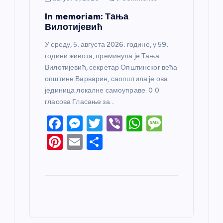
In memoriam: Тања
Вилотијевић
У среду, 5. августа 2026. године, у 59.
години живота, преминула је Тања
Вилотијевић, секретар Општинског већа
општине Варварин, саопштила је ова
јединица локалне самоуправе. 0 0
гласова Гласање за…
F
M
T
Vi
W
M
a
e
w
b
h
e
Pi
E
S
c
ss
itt
er
at
ss
nt
m
h
e
e
er
s
a
er
ail
ar
b
n
A
g
e
e
o
g
p
e
st
o
er
p