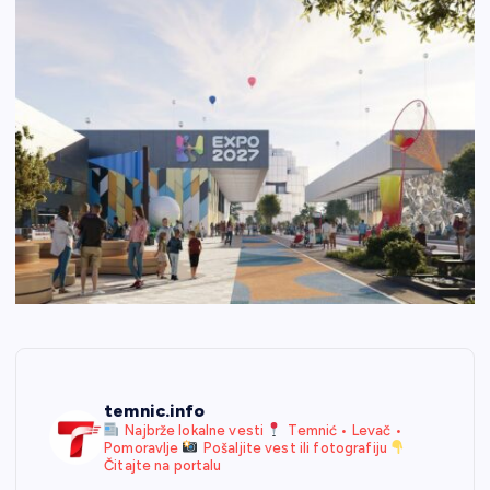
temnic.info
Najbrže lokalne vesti
Temnić • Levač •
Pomoravlje
Pošaljite vest ili fotografiju
Čitajte na portalu