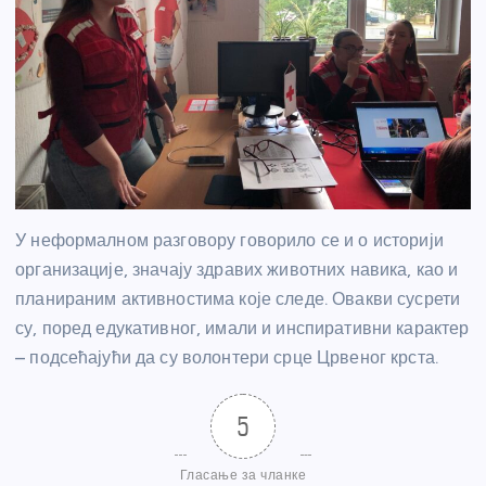
У неформалном разговору говорило се и о историји
организације, значају здравих животних навика, као и
планираним активностима које следе. Овакви сусрети
су, поред едукативног, имали и инспиративни карактер
– подсећајући да су волонтери срце Црвеног крста.
5
Гласање за чланке