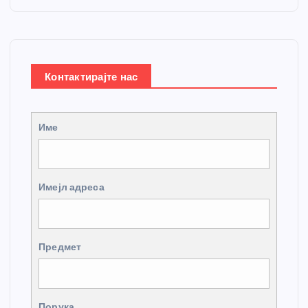
Контактирајте нас
Име
Имејл адреса
Предмет
Порука