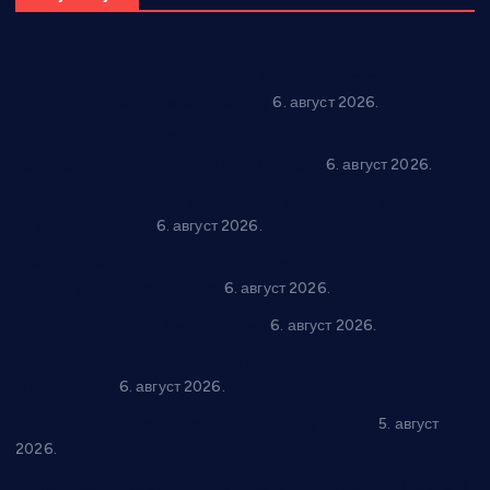
Вражогрнци чувају традицију: “Михољски сусрети села”
уз спортска надметања и забаву
6. август 2026.
Варварин подржао 25 нових предузетника: За
самозапошљавање по 380.000 динара
6. август 2026.
“Трстеник на Морави” од 10. до 16. августа: Богат програм
за све генерације
6. август 2026.
“Да се ради и гради по твом”: Трстеник улаже 4 милиона
динара у пројекте грађана
6. август 2026.
In memoriam: Тања Вилотијевић
6. август 2026.
Даница Петровић оживљава лик и дело Десанке
Максимовић
6. август 2026.
Александровац спреман за 61. “Жупску бербу”
5. август
2026.
Нова игралишта стижу у Бошњане, Доњи Катун и Парцане