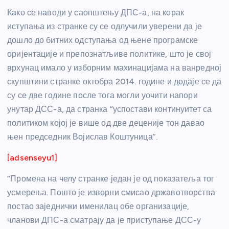
Како се наводи у саопштењу ДПС-а, на корак
иступања из странке су се одлучили уверени да је
дошло до битних одступања од њене програмске
оријентације и препознатљиве политике, што је свој
врхунац имало у изборним махинацијама на ванредној
скупштини странке октобра 2014. године и додаје се да
су се две године после тога могли уочити напори
унутар ДСС-а, да странка “успостави континуитет са
политиком којој је више од две деценије тон давао
њен председник Војислав Коштуница”.
[adsenseyu1]
“Промена на челу странке један је од показатеља тог
усмерења. Пошто је изворни смисао државотворства
постао заједнички именилац обе организације,
чланови ДПС-а сматрају да је приступање ДСС-у