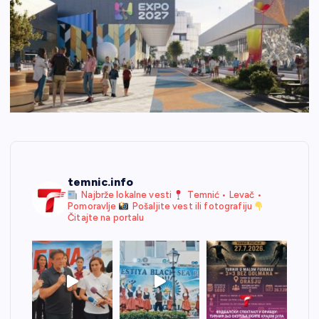
temnic.info
Najbrže lokalne vesti
Temnić • Levač •
Pomoravlje
Pošaljite vest ili fotografiju
Čitajte na portalu