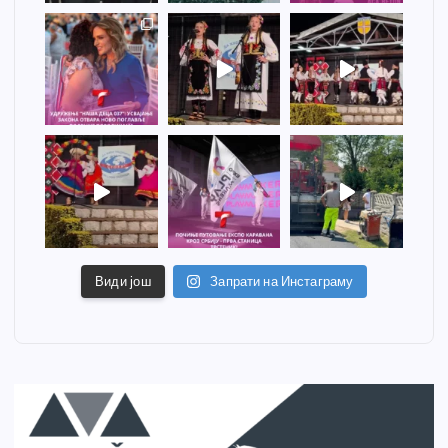
Види још
Запрати на Инстаграму