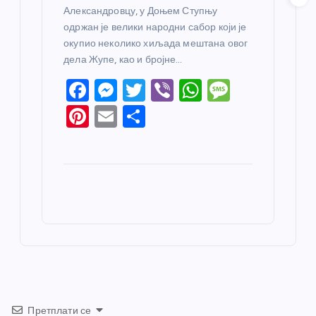
Александровцу, у Доњем Ступњу
одржан је велики народни сабор који је
окупио неколико хиљада мештана овог
дела Жупе, као и бројне…
F
M
T
Vi
W
M
a
e
w
b
h
e
Pi
E
S
c
ss
itt
er
at
ss
nt
m
h
e
e
er
s
a
er
ail
ar
b
n
A
g
e
e
o
g
p
e
st
o
er
p
k
Претплати се