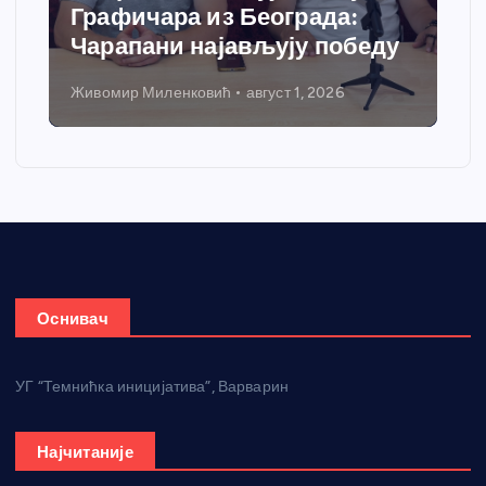
Графичара из Београда:
Чарапани најављују победу
Живомир Миленковић
август 1, 2026
Оснивач
УГ “Темнићка иницијатива”, Варварин
Најчитаније