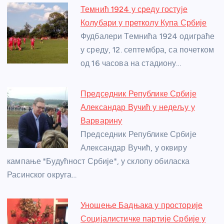
e
e
er
s
a
e
e
Темнић 1924 у среду гостује
b
n
A
g
st
Колубари у претколу Купа Србије
o
g
p
e
Фудбалери Темнића 1924 одиграће
o
er
p
у среду, 12. септембра, са почетком
од 16 часова на стадиону…
k
Председник Републике Србије
Александар Вучић у недељу у
Варварину
Председник Републике Србије
Александар Вучић, у оквиру
кампање "Будућност Србије", у склопу обиласка
Расинског округа…
Уношење Бадњака у просторије
Социјалистичке партије Србије у