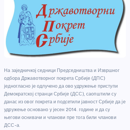
На заједничкој седници Председништва и Извршног
одбора Државотворног покрета Србије (ДПС)
једногласно је одлучено да ово удружење приступи
Демократској странци Србије (ДСС), саопштили су
данас из овог покрета и подсетили јавност Србије да је
удружење основано у јесен 2014. године и да су
његови оснивачи и чланови пре тога били чланови
ДСС-а.