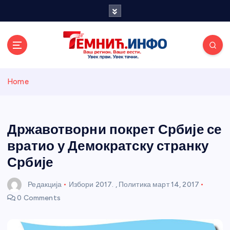
S
k
i
p
t
o
Темнићки
c
Home
o
n
информативн
t
e
Државотворни покрет Србије се
и портал
n
вратио у Демократску странку
t
Србије
Редакција
Избори 2017.
,
Политика
март 14, 2017
0 Comments