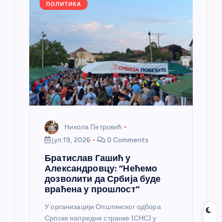
k
ПОЛИТИКА
Никола Петровић
јул 19, 2026
0 Comments
Братислав Гашић у
Александровцу: “Нећемо
дозволити да Србија буде
враћена у прошлост”
У организацији Општинског одбора
Српске напредне странке (СНС) у