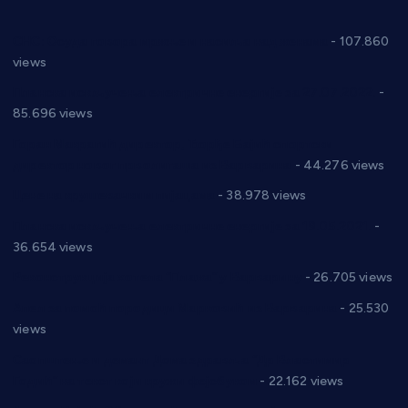
СНС: Осуда говора мржње и насиља над женама
- 107.860
views
Планска искључења електричне енергије за 27.07.2022.
-
85.696 views
Горан Макрагић директор, Ђорђе Бајић спортски
директор новог прволигаша из Варварина
- 44.276 views
Цене на крушевачким пијацама
- 38.978 views
Планска искључења електричне енергије за 19.05.2021.
-
36.654 views
Реконструкција хотела “Плажа” у Варварину
- 26.705 views
Апел за помоћ породици Марковић из Варварина
- 25.530
views
Саопштење и демант Дома здравља “Др Властимир
Годић” на текст који кружи фејсбуком
- 22.162 views