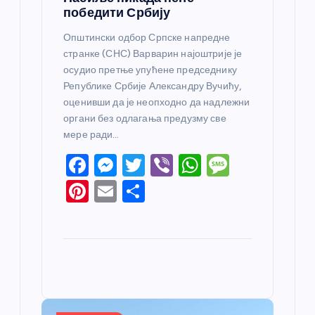
победити Србију
Општински одбор Српске напредне
странке (СНС) Варварин најоштрије је
осудио претње упућене председнику
Републике Србије Александру Вучићу,
оценивши да је неопходно да надлежни
органи без одлагања предузму све
мере ради…
F
M
T
Vi
W
M
a
e
w
b
h
e
Pi
E
S
c
ss
itt
er
at
ss
nt
m
h
e
e
er
s
a
er
ail
ar
b
n
A
g
e
e
o
g
p
e
st
o
er
p