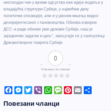
неопходан чин у време одсуства ове идеје водиље у
владајућој структури Србије, у највећем делу
политичке опозиције, али и у јавном мњењу видно
дезоријентисаног становништва. Обнова изворне
ДСС-а ради обнове јаке државе Србије, наш је
заједнички задатак и циљ”, закључује се у саопштењу
Државотворног покрета Србије.
0
Гласање за чланке
F
M
T
Vi
W
M
Pi
E
S
a
e
w
b
h
e
nt
m
h
Повезани чланци
c
ss
itt
er
at
ss
er
ail
ar