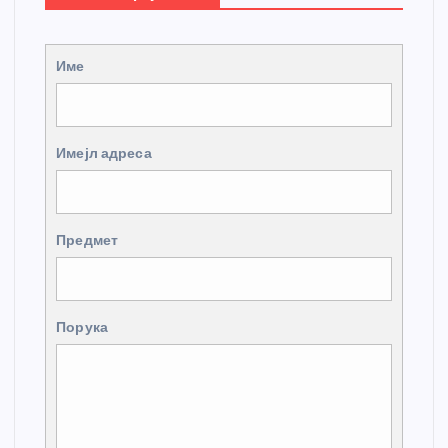
Име
Имејл адреса
Предмет
Порука