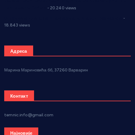
Јелена Вујић-Обрадовић представник Александровца у
Парламенту Србије
- 20.240 views
Откривена илегална штампарија новца код Варварина
-
18.843 views
Адреса
Марина Мариновића бб, 37260 Варварин
Контакт
temnic.info@gmail.com
Најновије