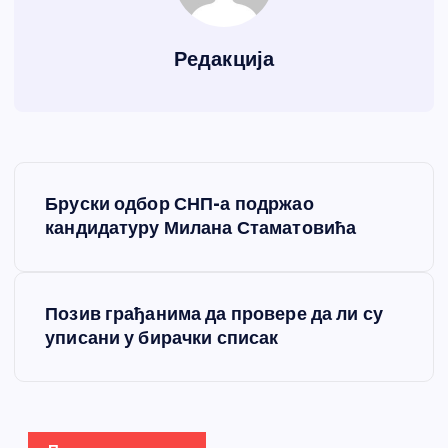
Редакција
К
Бруски одбор СНП-а подржао
р
кандидатуру Милана Стаматовића
е
Позив грађанима да провере да ли су
т
уписани у бирачки списак
а
њ