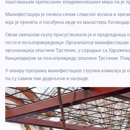
поштовањем прописаних епидемиолошких мера па је при
Манифестација је почела сечом славског колача и орези
која је пренета и посађена овде из манастира Хиландар
Овом свечаном скупу присуствовала је и председница 
гости и пољопривредници. Организатор манифестације у
организација општине Трстеник, у сарадњи са Удружењ
Канцеларијом за пољопривреду општине Трстеник. Покр
У оквиру програма манифестације стручна комисија је 
па су самим тим додељене и награде.