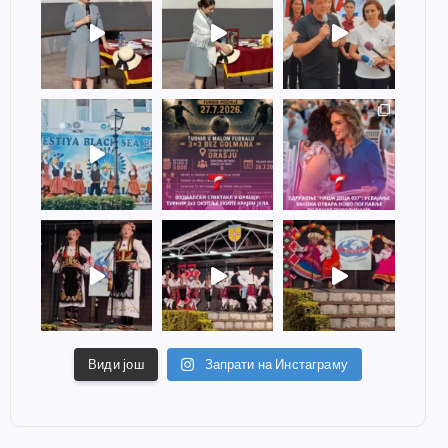
Види још
Запрати на Инстаграму