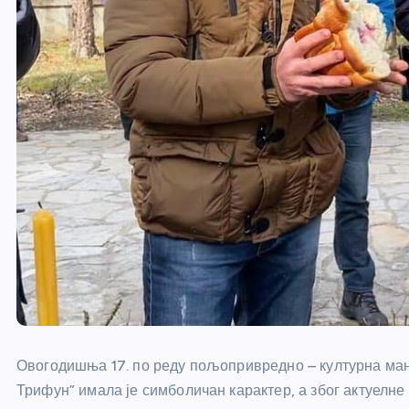
Овогодишња 17. по реду пољопривредно – културна ман
Трифун” имала је симболичан карактер, а због актуелне 