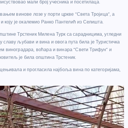
суствовао мали број учесника и посетилаца.
вањем винове лозе у порти цркве “Света Тројица”, а
 и коју је окалемио Ранко Пантелић из Селишта.
општине Трстеник Милена Турк са сарадницима, угледни
 славу љубави и вина и овога пута била је Туристичка
ем виноградара, воћара и винара “Свети Трифун” и
овитељ је била општина Трстеник.
оцењивала и прогласила најбоља вина по категоријама,