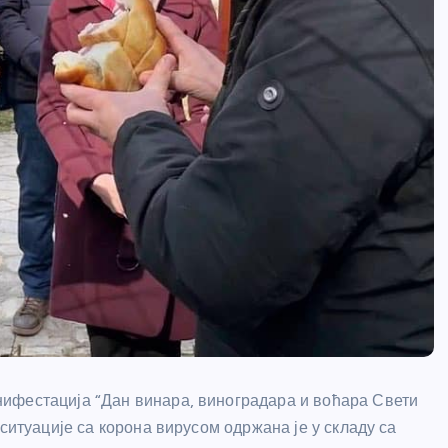
ифестација “Дан винара, виноградара и воћара Свети
ситуације са корона вирусом одржана је у складу са