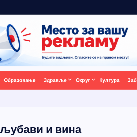
р
а
д
ативни портал
Образовање
Здравље
Округ
Култура
Заб
 љубави и вина