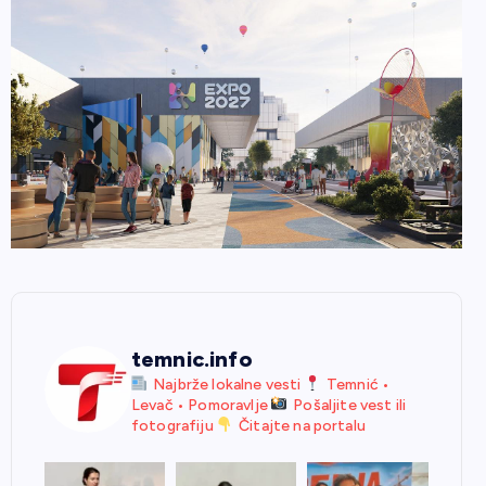
temnic.info
Najbrže lokalne vesti
Temnić •
Levač • Pomoravlje
Pošaljite vest ili
fotografiju
Čitajte na portalu