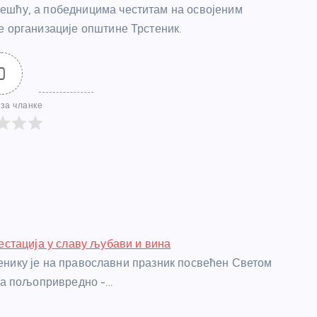
ешћу, а победницима честитам на освојеним
е организације општине Трстеник.
0
за чланке
стација у славу љубави и вина
стенику је на православни празник посвећен Светом
а пољопривредно -…