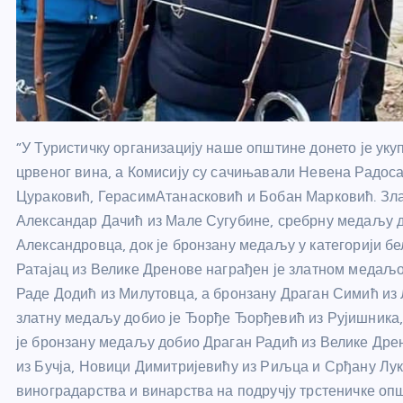
“У Туристичку организацију наше општине донето је укуп
црвеног вина, а Комисију су сачињавали Невена Радос
Цураковић, ГерасимАтанасковић и Бобан Марковић. Зла
Александар Дачић из Мале Сугубине, сребрну медаљу 
Александровца, док је бронзану медаљу у категорији б
Ратајац из Велике Дренове награђен је златном медаљо
Раде Додић из Милутовца, а бронзану Драган Симић из
златну медаљу добио је Ђорђе Ђорђевић из Рујишника,
је бронзану медаљу добио Драган Радић из Велике Др
из Бучја, Новици Димитријевићу из Риљца и Срђану Луки
виноградарства и винарства на подручју трстеничке опш