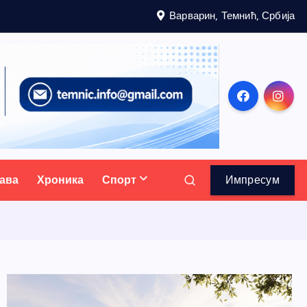
Варварин, Темнић, Србија
ава
Хроника
Спорт
Импресум