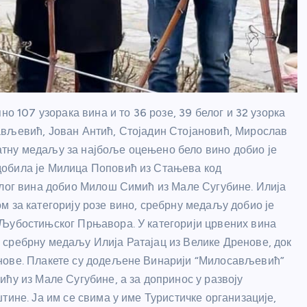
но 107 узорака вина и то 36 розе, 39 белог и 32 узорка
ављевић, Јован Антић, Стојадин Стојановић, Мирослав
тну медаљу за најбоље оцењено бело вино добио је
добила је Милица Поповић из Стањева код
елог вина добио Милош Симић из Мале Сугубине. Илија
м за категорију розе вино, сребрну медаљу добио је
 Љубостињског Прњавора. У категорији црвених вина
 сребрну медаљу Илија Ратајац из Велике Дренове, док
енове. Плакете су додељене Винарији “Милосављевић”
ћу из Мале Сугубине, а за допринос у развоју
тине. Ја им се свима у име Туристичке организације,