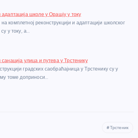
и адаптација школе у Орашју у току
на комплетној реконструкцији и адаптацији школског
су у току, а…
 санација улица и путева у Трстенику
струкцији градских саобраћајница у Трстенику су у
вему томе доприноси…
Трстеник