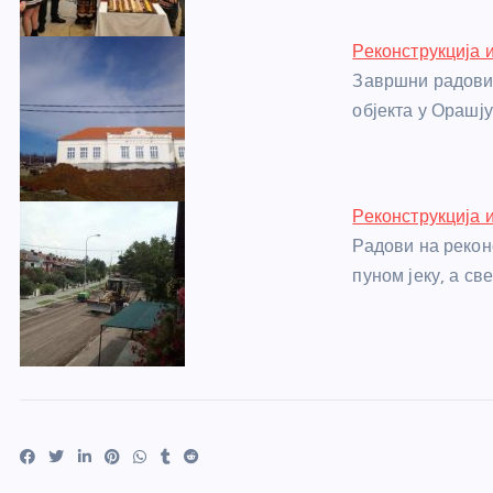
k
Реконструкција 
Завршни радови 
објекта у Орашју 
Реконструкција и
Радови на рекон
пуном јеку, а с