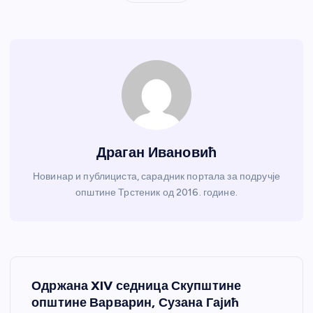
Драган Ивановић
Новинар и публициста, сарадник портала за подручје
општине Трстеник од 2016. године.
К
Одржана XIV седница Скупштине
р
општине Варварин, Сузана Гајић