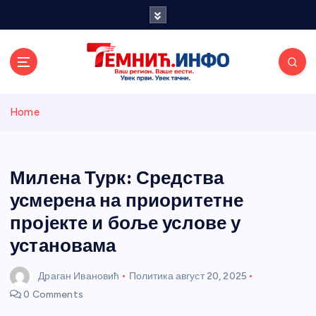
S
k
i
p
t
o
Темнићки
c
Home
o
n
информативн
t
e
Милена Турк: Средства
и портал
n
усмерена на приоритетне
t
пројекте и боље услове у
установама
Драган Ивановић
Политика
август 20, 2025
0 Comments