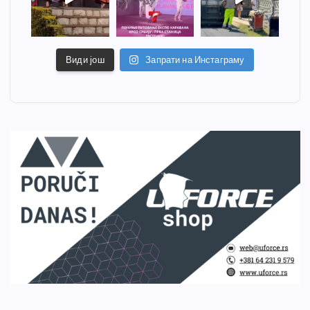
Види још
Запрати на Инстаграму