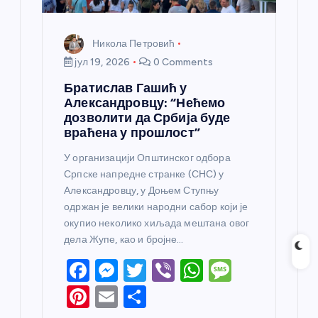
Никола Петровић
јул 19, 2026
0 Comments
Братислав Гашић у
Александровцу: “Нећемо
дозволити да Србија буде
враћена у прошлост”
У организацији Општинског одбора
Српске напредне странке (СНС) у
Александровцу, у Доњем Ступњу
одржан је велики народни сабор који је
окупио неколико хиљада мештана овог
дела Жупе, као и бројне…
F
M
T
Vi
W
M
a
e
w
b
h
e
Pi
E
S
c
ss
itt
er
at
ss