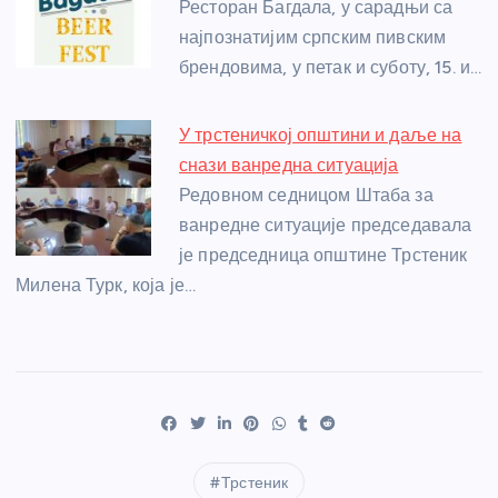
Ресторан Багдала, у сарадњи са
најпознатијим српским пивским
брендовима, у петак и суботу, 15. и…
У трстеничкој општини и даље на
снази ванредна ситуација
Редовном седницом Штаба за
ванредне ситуације председавала
је председница општине Трстеник
Милена Турк, која је…
Трстеник