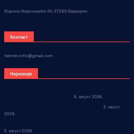
Марина Мариновића бб, 37260 Варварин
Контакт
temnic.info@gmail.com
Најновије
In memoriam: Тања Вилотијевић
6. август 2026.
Александровац спреман за 61. “Жупску бербу”
5. август
2026.
Нова игралишта стижу у Бошњане, Доњи Катун и Парцане
5. август 2026.