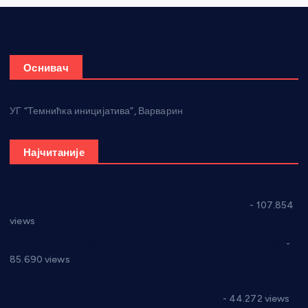
Оснивач
УГ “Темнићка иницијатива”, Варварин
Најчитаније
СНС: Осуда говора мржње и насиља над женама
- 107.854
views
Планска искључења електричне енергије за 27.07.2022.
-
85.690 views
Горан Макрагић директор, Ђорђе Бајић спортски
директор новог прволигаша из Варварина
- 44.272 views