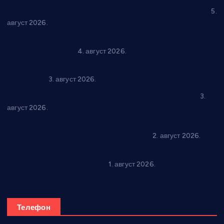
У Ћићевцу одржана Конференција клубова Зоне “Запад”
5.
август 2026.
Четири учионице у старом делу ОШ “Јован Курсула”
добијају ново рухо
4. август 2026.
Књижевност, музика, спорт и уметност током августа у
Варварину
3. август 2026.
Трстеничанин освојио јубиларни циклус “Слагалице”
3.
август 2026.
Делегација Крушевца на прослави Дана Липецка у Русији:
Унапређење сарадње у свим областима
2. август 2026.
Напредак дочекује екипу Графичара из Београда:
Чарапани најављују победу
1. август 2026.
Телефон