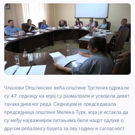
Чланови Општинског већа општине Трстеник одржали
су 47. седницу на којој су разматрали и усвојили девет
тачака дневног реда. Седницом је председавала
председница општине Милена Турк, која је истакла да
су међу најважнијим питањима били нацрт одлуке о
другом ребалансу буџета за ову годину и сагласност