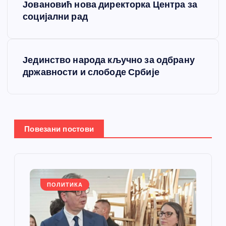
Јовановић нова директорка Центра за
е
социјални рад
т
Јединство народа кључно за одбрану
а
државности и слободе Србије
њ
е
Повезани постови
ч
л
а
ПОЛИТИКА
н