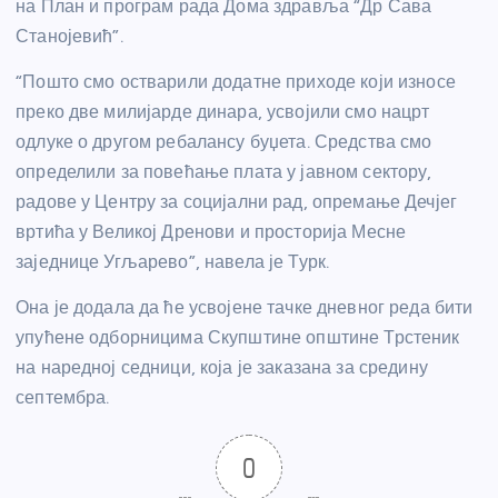
на План и програм рада Дома здравља “Др Сава
Станојевић”.
“Пошто смо остварили додатне приходе који износе
преко две милијарде динара, усвојили смо нацрт
одлуке о другом ребалансу буџета. Средства смо
определили за повећање плата у јавном сектору,
радове у Центру за социјални рад, опремање Дечјег
вртића у Великој Дренови и просторија Месне
заједнице Угљарево”, навела је Турк.
Она је додала да ће усвојене тачке дневног реда бити
упућене одборницима Скупштине општине Трстеник
на наредној седници, која је заказана за средину
септембра.
0