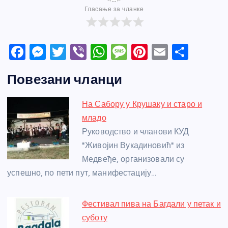
Гласање за чланке
F
M
T
Vi
W
M
Pi
E
S
a
e
w
b
h
e
nt
m
h
Повезани чланци
c
ss
itt
er
at
ss
er
ail
ar
e
e
er
s
a
e
e
На Сабору у Крушаку и старо и
b
n
A
g
st
младо
o
g
p
e
Руководство и чланови КУД
o
er
p
"Живојин Вукадиновић" из
Медвеђе, организовали су
k
успешно, по пети пут, манифестацију…
Фестивал пива на Багдали у петак и
суботу