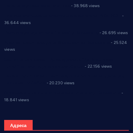
Цене на крушевачким пијацама
- 38.968 views
Планска искључења електричне енергије за 19.05.2021.
-
36.644 views
Реконструкција хотела “Плажа” у Варварину
- 26.695 views
Апел за помоћ породици Марковић из Варварина
- 25.524
views
Саопштење и демант Дома здравља “Др Властимир
Годић” на текст који кружи фејсбуком
- 22.156 views
Јелена Вујић-Обрадовић представник Александровца у
Парламенту Србије
- 20.230 views
Откривена илегална штампарија новца код Варварина
-
18.841 views
Адреса