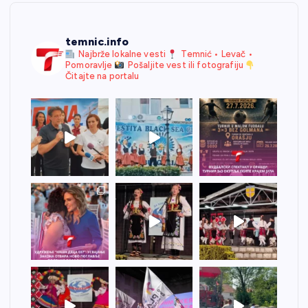
temnic.info
Najbrže lokalne vesti
Temnić • Levač •
Pomoravlje
Pošaljite vest ili fotografiju
Čitajte na portalu