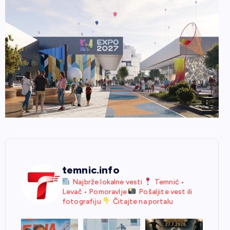
temnic.info
Najbrže lokalne vesti
Temnić •
Levač • Pomoravlje
Pošaljite vest ili
fotografiju
Čitajte na portalu