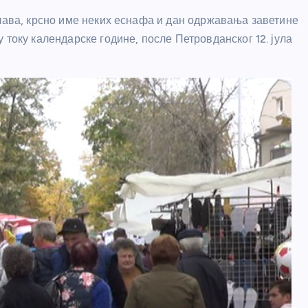
слава, крсно име неких еснафа и дан одржавања заветине
 току календарске године, после Петровданског 12. јула