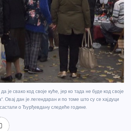
је свако код своје куће, јер ко тада не буде код своје
”. Овај дан је легендаран и по томе што су се хајдуци
 састали о Ђурђевдану следеће године.
0