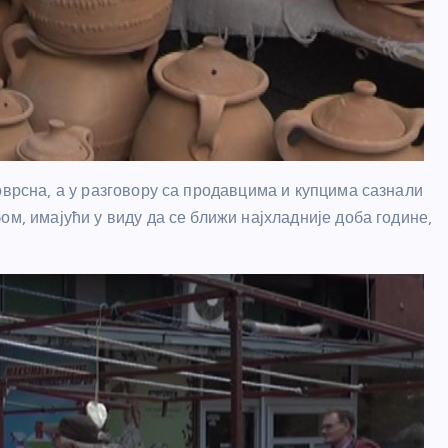
оврсна, а у разговору са продавцима и купцима сазнали
ом, имајући у виду да се ближи најхладније доба године,