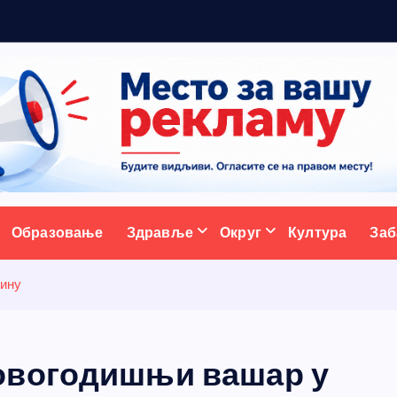
р
а
д
и
ц
ативни портал
Образовање
Здравље
Округ
Култура
Заб
рину
овогодишњи вашар у