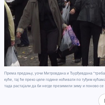
Према предању, уочи Митровдана и Ђурђевдана “треба да 
куће, тај ће преко целе године ноћивати по туђим кућама
тада растајали да би негде презимили зиму и поново се