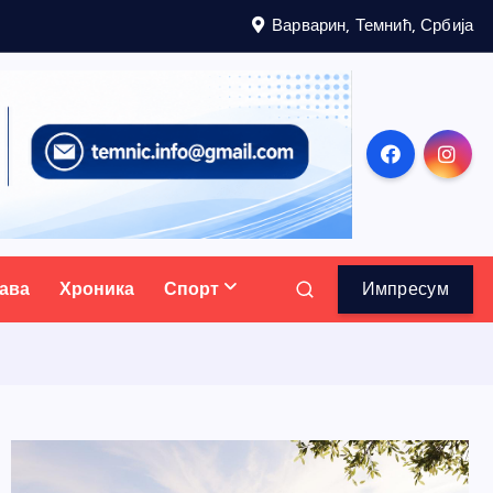
Варварин, Темнић, Србија
ава
Хроника
Спорт
Импресум