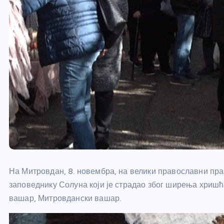
На Митровдан, 8. новембра, на велики православни пр
заповеднику Солуна који је страдао због ширења хриш
вашар, Митровдански вашар.