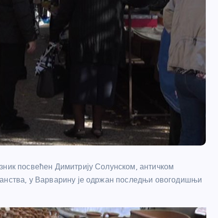
азник посвећен Димитрију Солунском, античком
ћанства, у Варварину је одржан последњи овогодишњи