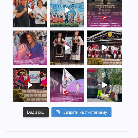
Види још
Запрати на Инстаграму