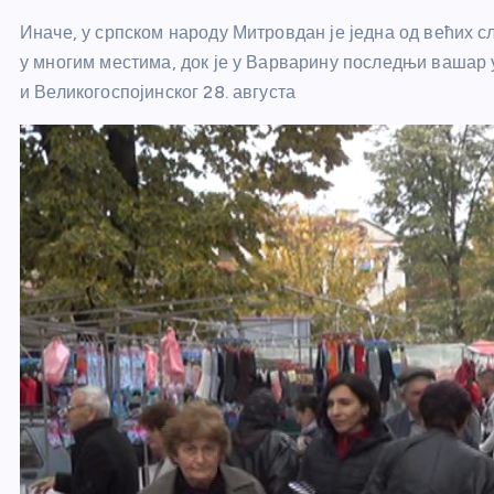
Иначе, у српском народу Митровдан је једна од већих 
у многим местима, док је у Варварину последњи вашар у
и Великогоспојинског 28. августа