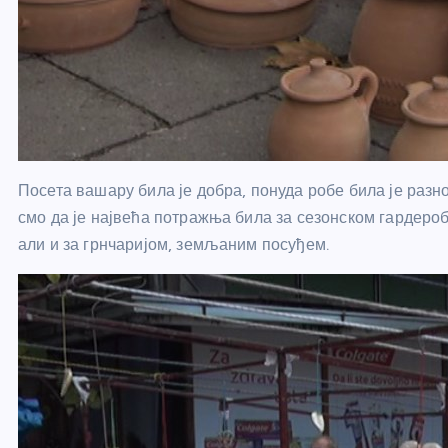
Посета вашару била је добра, понуда робе била је разн
смо да је највећа потражња била за сезонском гардероб
али и за грнчаријом, земљаним посуђем.