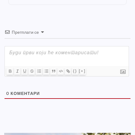
k
Претплати се
{}
[+]
0
КОМЕНТАРИ