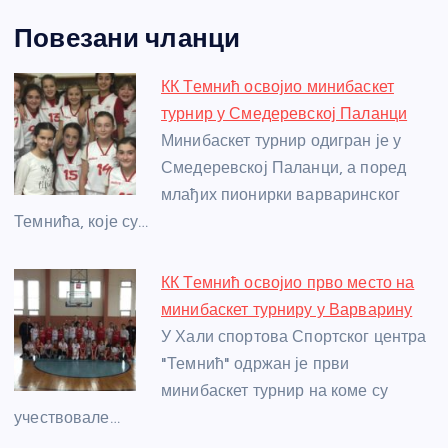
a
e
w
b
h
e
nt
m
h
Повезани чланци
c
ss
itt
er
at
ss
er
ail
ar
e
e
er
s
a
e
e
КК Темнић освојио минибаскет
b
n
A
g
st
турнир у Смедеревској Паланци
o
g
p
e
Минибаскет турнир одигран је у
o
er
p
Смедеревској Паланци, а поред
млађих пионирки варваринског
k
Темнића, које су…
КК Темнић освојио прво место на
минибаскет турниру у Варварину
У Хали спортова Спортског центра
"Темнић" одржан је први
минибаскет турнир на коме су
учествовале…