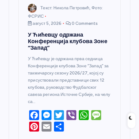
Текст: Никола Петровић, Фото:
ФСРИС
август 5, 2026
0 Comments
У Ћићевцу одржана
Конференција клубова Зоне
“Запад”
У Ћићевцу је одржана прва седница
Конференције клубова Зоне “Запад” за
такмичарску сезону 2026/27, којој су
присуствовали представници свих 12
клубова, руководство Фудбалског
савеза региона Источне Србије, на челу
са…
F
M
T
Vi
W
M
a
e
w
b
h
e
Pi
E
S
c
ss
itt
er
at
ss
nt
m
h