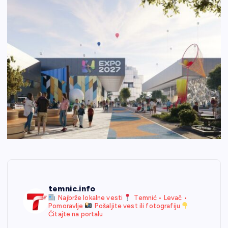
temnic.info
Najbrže lokalne vesti
Temnić • Levač •
Pomoravlje
Pošaljite vest ili fotografiju
Čitajte na portalu