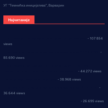
УГ “Темнићка иницијатива”, Варварин
Најчитаније
СНС: Осуда говора мржње и насиља над женама
- 107.854
views
Планска искључења електричне енергије за 27.07.2022.
-
85.690 views
Горан Макрагић директор, Ђорђе Бајић спортски
директор новог прволигаша из Варварина
- 44.272 views
Цене на крушевачким пијацама
- 38.968 views
Планска искључења електричне енергије за 19.05.2021.
-
36.644 views
Реконструкција хотела “Плажа” у Варварину
- 26.695 views