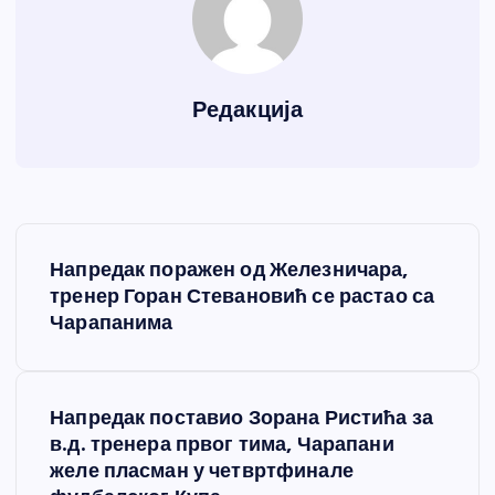
Редакција
К
Напредак поражен од Железничара,
р
тренер Горан Стевановић се растао са
Чарапанима
е
т
Напредак поставио Зорана Ристића за
в.д. тренера првог тима, Чарапани
а
желе пласман у четвртфинале