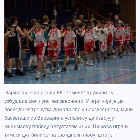
Најмлађи кошаркаши КК “Темнић” пружили су
узбудљив меч пуно неизвесности. У игри која је до
последњег тренутка држала све у неизвесности, мини
баскеташи из Варварина успели су да извојују
минималну победу резултатом 31:32. Њихова игра и
тимски дух били су на завидном нивоу, што је