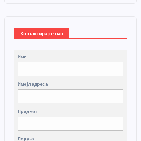
Контактирајте нас
Име
Имејл адреса
Предмет
Порука