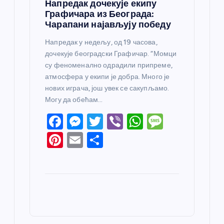
Напредак дочекује екипу
Графичара из Београда:
Чарапани најављују победу
Напредак у недељу, од 19 часова,
дочекује београдски Графичар. “Момци
су феноменално одрадили припреме,
атмосфера у екипи је добра. Много је
нових играча, још увек се сакупљамо.
Могу да обећам…
F
M
T
Vi
W
M
a
e
w
b
h
e
Pi
E
S
c
ss
itt
er
at
ss
nt
m
h
e
e
er
s
a
er
ail
ar
b
n
A
g
e
e
o
g
p
e
st
o
er
p