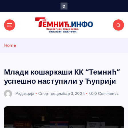
S
k
i
p
t
o
Темнићки
c
Home
o
n
информативн
t
e
Млади кошаркаши КК “Темнић”
и портал
n
успешно наступили у Ћуприји
t
Редакција
Спорт
децембар 3, 2024
0 Comments