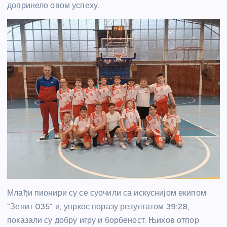
допринело овом успеху.
Млађи пионири су се суочили са искуснијом екипом
“Зенит 035” и, упркос поразу резултатом 39:28,
показали су добру игру и борбеност. Њихов отпор