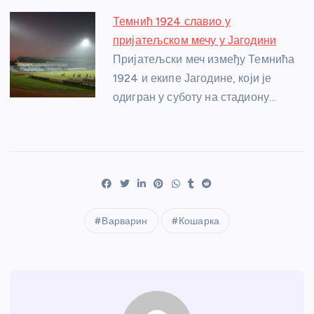
Темнић 1924 славио у
пријатељском мечу у Јагодини
Пријатељски меч између Темнића
1924 и екипе Јагодине, који је
одигран у суботу на стадиону…
Варварин
Кошарка