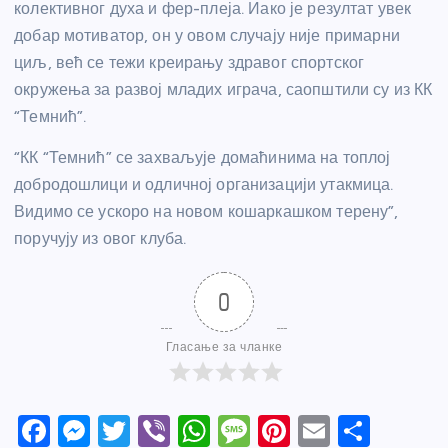
колективног духа и фер-плеја. Иако је резултат увек
добар мотиватор, он у овом случају није примарни
циљ, већ се тежи креирању здравог спортског
окружења за развој младих играча, саопштили су из КК
“Темнић”.
“КК “Темнић” се захваљује домаћинима на топлој
добродошлици и одличној организацији утакмица.
Видимо се ускоро на новом кошаркашком терену”,
поручују из овог клуба.
0
Гласање за чланке
F
M
T
Vi
W
M
Pi
E
S