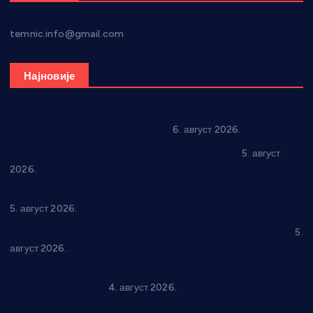
temnic.info@gmail.com
Најновије
In memoriam: Тања Вилотијевић
6. август 2026.
Александровац спреман за 61. “Жупску бербу”
5. август
2026.
Нова игралишта стижу у Бошњане, Доњи Катун и Парцане
5. август 2026.
У Ћићевцу одржана Конференција клубова Зоне “Запад”
5.
август 2026.
Четири учионице у старом делу ОШ “Јован Курсула”
добијају ново рухо
4. август 2026.
Књижевност, музика, спорт и уметност током августа у