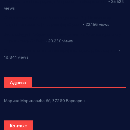
Апел за помоћ породици Марковић из Варварина
- 25.524
views
Саопштење и демант Дома здравља “Др Властимир
Годић” на текст који кружи фејсбуком
- 22.156 views
Јелена Вујић-Обрадовић представник Александровца у
Парламенту Србије
- 20.230 views
Откривена илегална штампарија новца код Варварина
-
18.841 views
Адреса
Марина Мариновића бб, 37260 Варварин
Контакт