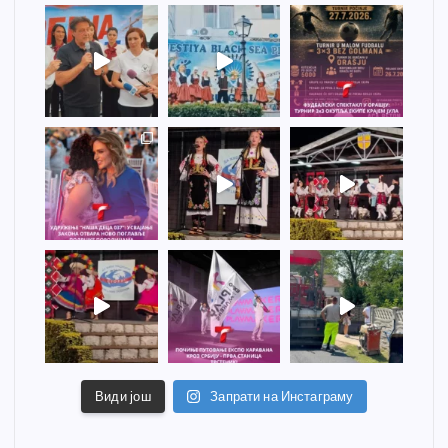
Види још
Запрати на Инстаграму