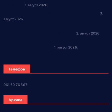
Варварину
3. август 2026.
Трстеничанин освојио јубиларни циклус “Слагалице”
3.
август 2026.
Делегација Крушевца на прослави Дана Липецка у Русији:
Унапређење сарадње у свим областима
2. август 2026.
Напредак дочекује екипу Графичара из Београда:
Чарапани најављују победу
1. август 2026.
Телефон
061 30 76 567
Архива