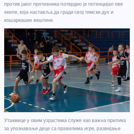
против јаког противника потврдио је потенцијал ове
екипе, која наставља да гради свој тимски дух и
кошаркашке вештине.
Утакмице у овим узрастима служе као важна прилика
за упознавање деце са правилима игре, развијање