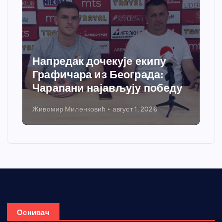
Напредак дочекује екипу
Графичара из Београда:
Чарапани најављују победу
Живомир Миленковић
август 1, 2026
Оснивач