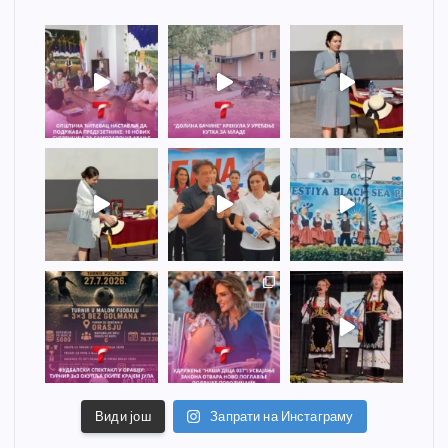
Види још
Запрати на Инстаграму