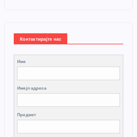
Контактирајте нас
Име
Имејл адреса
Предмет