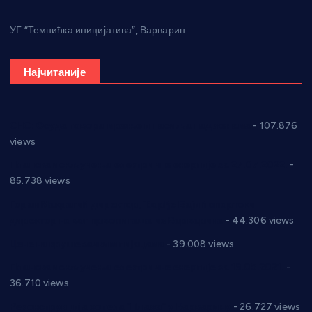
УГ “Темнићка иницијатива”, Варварин
Најчитаније
СНС: Осуда говора мржње и насиља над женама
- 107.876
views
Планска искључења електричне енергије за 27.07.2022.
-
85.738 views
Горан Макрагић директор, Ђорђе Бајић спортски
директор новог прволигаша из Варварина
- 44.306 views
Цене на крушевачким пијацама
- 39.008 views
Планска искључења електричне енергије за 19.05.2021.
-
36.710 views
Реконструкција хотела “Плажа” у Варварину
- 26.727 views