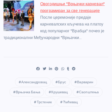
Овогодишњи "Врњачки карневал"
програмиран за све генерације
После церемоније предаје
карневалских кључева на платоу
код популарног "Врабца" почео је
традиционални Међународни "Врњачки…
Александровац
Брус
Варварин
Врњачка Бања
Крушевац
Саопштења
Трстеник
Ћићевац