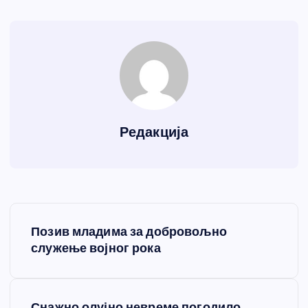
Редакција
К
Позив младима за добровољно
р
служење војног рока
е
Снажно олујно невреме погодило