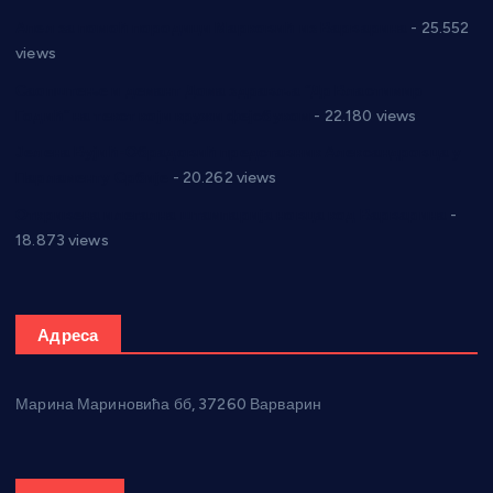
Апел за помоћ породици Марковић из Варварина
- 25.552
views
Саопштење и демант Дома здравља “Др Властимир
Годић” на текст који кружи фејсбуком
- 22.180 views
Јелена Вујић-Обрадовић представник Александровца у
Парламенту Србије
- 20.262 views
Откривена илегална штампарија новца код Варварина
-
18.873 views
Адреса
Марина Мариновића бб, 37260 Варварин