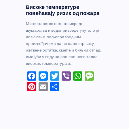
Високе температуре
повећавају ризик од пожара
Министарство пољопривреде,
шумарства и водопривреде упутило је
апел свим пољопривредним
произвођачима да не пале стрњику,
жетвене остатке, смеће и биљни отпад,
имајући у виду најављени нови талас
високих температура и…
F
M
T
Vi
W
M
a
e
w
b
h
e
Pi
E
S
c
ss
itt
er
at
ss
nt
m
h
e
e
er
s
a
er
ail
ar
b
n
A
g
e
e
o
g
p
e
st