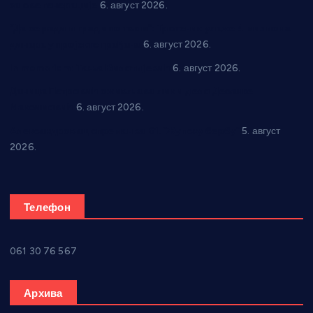
за све генерације
6. август 2026.
“Да се ради и гради по твом”: Трстеник улаже 4 милиона
динара у пројекте грађана
6. август 2026.
In memoriam: Тања Вилотијевић
6. август 2026.
Даница Петровић оживљава лик и дело Десанке
Максимовић
6. август 2026.
Александровац спреман за 61. “Жупску бербу”
5. август
2026.
Телефон
061 30 76 567
Архива