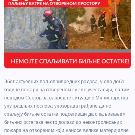
Због актуелних пољопривредних радова, у ово доба
године пожари на отвореном су све учесталији, па тим
поводом Сектор за ванредне ситуације Министарства
унутрашњих послова упозорава грађане да не
спаљују биљне остатке подсетивши да спаљивањем
биљних остатака често долази до неконтролисаних
пожара на отвореном који наносе велике материјалне