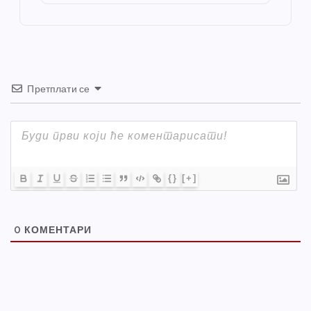
o
er
p
k
Претплати се
{}
[+]
0
КОМЕНТАРИ