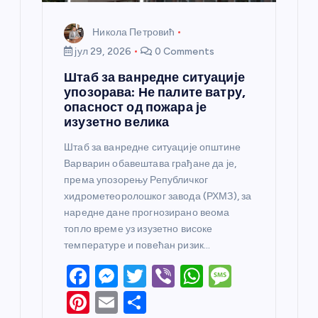
а
Никола Петровић
јул 29, 2026
0 Comments
Штаб за ванредне ситуације
упозорава: Не палите ватру,
опасност од пожара је
изузетно велика
Штаб за ванредне ситуације општине
Варварин обавештава грађане да је,
према упозорењу Републичког
хидрометеоролошког завода (РХМЗ), за
наредне дане прогнозирано веома
топло време уз изузетно високе
температуре и повећан ризик…
F
M
T
Vi
W
M
a
e
w
b
h
e
Pi
E
S