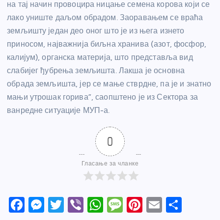
на тај начин провоцира ницање семена корова који се
лако униште даљом обрадом. Заоравањем се враћа
земљишту један део оног што је из њега изнето
приносом, најважнија биљна хранива (азот, фосфор,
калијум), органска материја, што представља вид
слабијег ђубрења земљишта. Лакша је основна
обрада земљишта, јер се мање стврдне, па је и знатно
мањи утрошак горива”, саопштено је из Сектора за
ванредне ситуације МУП-а.
0
Гласање за чланке
F
M
T
Vi
W
M
Pi
E
S