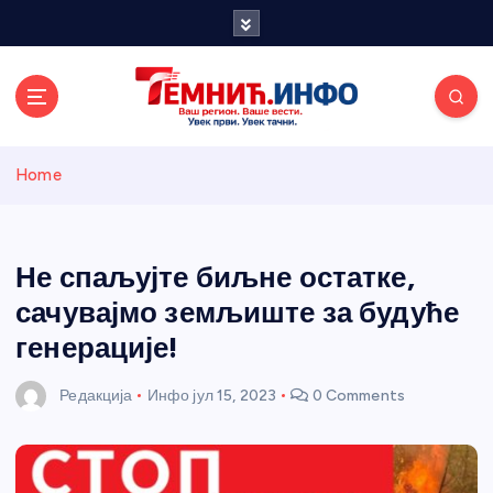
S
k
i
p
t
o
Темнићки
c
Home
o
n
информативн
t
e
Не спаљујте биљне остатке,
и портал
n
сачувајмо земљиште за будуће
t
генерације!
Редакција
Инфо
јул 15, 2023
0 Comments