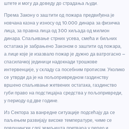
штете и могу да доведу до страдања људи.
Према Закону о заштити од пожара предвиђена је
новчана казна у износу од 10.000 динара за физичка
лица, за правна лица од 300 хиљада од милион
динара. Спаљивање стрних усева, смећа и биљних
остатака је забрањено Законом о заштити од пожара,
а лице које је изазвало пожар је дужно да ватрогасно –
спасилачкој јединици надокнади трошкове
интервенције, у складу са посебним прописом. Уколико
се утврди да је на пољопривредном газдинству
вршено спаљивање жетвених остатака, газдинство
губи право на подстицајна средства у пољопривреди,
у периоду од две године.
Из Сектора за ванредне ситуације подсећају да се
паљењем развијају високе температуре, чиме се
површински слој земљишта претвара у пепео и