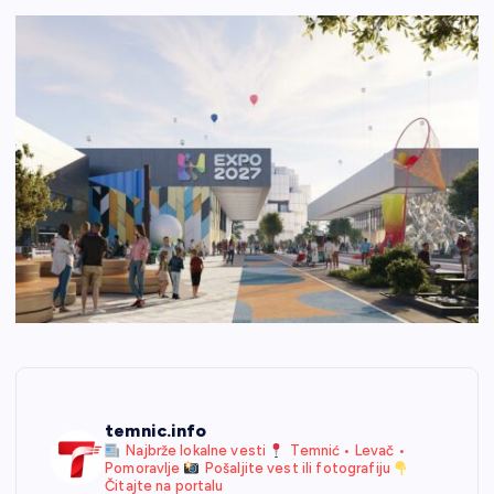
temnic.info
Najbrže lokalne vesti
Temnić • Levač •
Pomoravlje
Pošaljite vest ili fotografiju
Čitajte na portalu