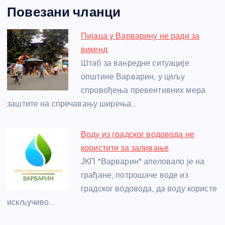
a
e
w
b
h
e
nt
m
h
Повезани чланци
c
ss
itt
er
at
ss
er
ail
ar
e
e
er
s
a
e
e
Пијаца у Варварину не ради за
b
n
A
g
st
викенд
o
g
p
e
Штаб за ванредне ситуације
o
er
p
општине Варварин, у циљу
спровођења превентивних мера
k
заштите на спречавању ширења…
Воду из градског водовода не
користити за заливање
ЈКП "Варварин" апеловало је на
грађане, потрошаче воде из
градског водовода, да воду користе
искључиво…