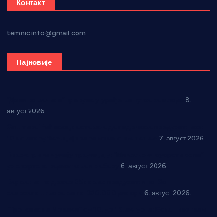
Контакт
temnic.info@gmail.com
Најновије
“Долина Бачине” кренула у уређење кутка за младе
8.
август 2026.
Општина Ћићевац наставља да подржава предузетнике:
10 нових субвенција за самозапошљавање
7. август 2026.
Вражогрнци чувају традицију: “Михољски сусрети села”
уз спортска надметања и забаву
6. август 2026.
Варварин подржао 25 нових предузетника: За
самозапошљавање по 380.000 динара
6. август 2026.
“Трстеник на Морави” од 10. до 16. августа: Богат програм