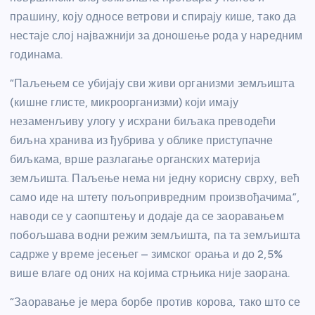
прашину, коју односе ветрови и спирају кише, тако да
нестаје слој најважнији за доношење рода у наредним
годинама.
“Паљењем се убијају сви живи организми земљишта
(кишне глисте, микроорганизми) који имају
незаменљиву улогу у исхрани биљака преводећи
биљна хранива из ђубрива у облике приступачне
биљкама, врше разлагање органских материја
земљишта. Паљење нема ни једну корисну сврху, већ
само иде на штету пољопривредним произвођачима”,
наводи се у саопштењу и додаје да се заоравањем
побољшава водни режим земљишта, па та земљишта
садрже у време јесењег – зимског орања и до 2,5%
више влаге од оних на којима стрњика није заорана.
“Заоравање је мера борбе против корова, тако што се