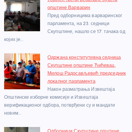
b
n
A
g
st
општине Варварин
o
g
p
e
Пред одборницима варваринског
o
er
p
парламента, на 23. седници
Скупштине, нашло се 17. тачака од
k
којих је…
Одржана конститутивна седница
Скупштине општине Ћићевац,
Милош Радосављевић председник
локалног парламента
Након разматрања Извештаја
Општинске изборне комисије и Извештаја
верификационог одбора, потврђени су и мандати
новим…
Одборници Скупштине општине