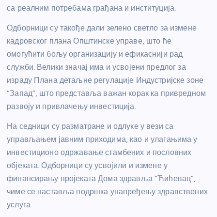
са реалним потребама грађана и институција.
Одборници су такође дали зелено светло за измене
кадровског плана Општинске управе, што ће
омогућити бољу организацију и ефикаснији рад
служби. Велики значај има и усвојени предлог за
израду Плана детаљне регулације Индустријске зоне
“Запад”, што представља важан корак ка привредном
развоју и привлачењу инвестиција.
На седници су разматране и одлуке у вези са
управљањем јавним приходима, као и улагањима у
инвестиционо одржавање стамбених и пословних
објеката. Одборници су усвојили и измене у
финансирању пројеката Дома здравља “Ћићевац”,
чиме се наставља подршка унапређењу здравствених
услуга.