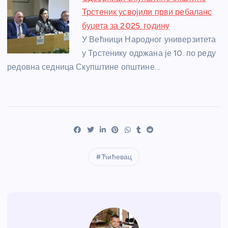
Трстеник усвојили први ребаланс
буџета за 2025. годину
У Већници Народног универзитета
у Трстенику одржана је 10. по реду
редовна седница Скупштине општине…
Ћићевац