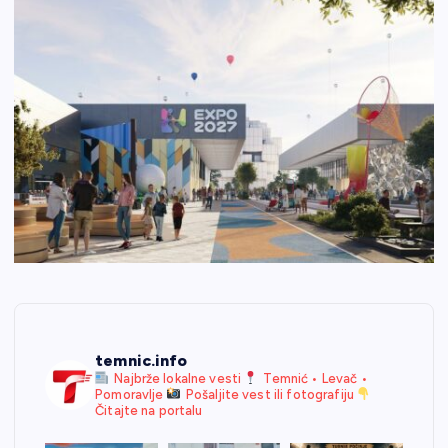
temnic.info
Najbrže lokalne vesti
Temnić • Levač •
Pomoravlje
Pošaljite vest ili fotografiju
Čitajte na portalu