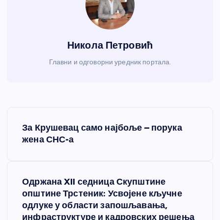
Никола Петровић
Главни и одговорни уредник портала.
К
За Крушевац само најбоље – порука
р
жена СНС-а
е
Одржана XII седница Скупштине
т
општине Трстеник: Усвојене кључне
одлуке у области запошљавања,
а
инфраструктуре и кадровских решења