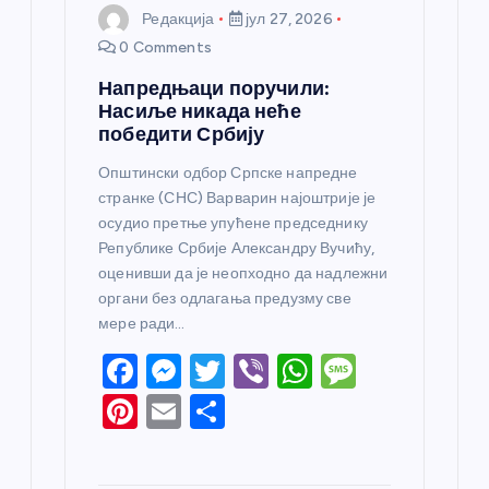
Редакција
јул 27, 2026
0 Comments
Напредњаци поручили:
Насиље никада неће
победити Србију
Општински одбор Српске напредне
странке (СНС) Варварин најоштрије је
осудио претње упућене председнику
Републике Србије Александру Вучићу,
оценивши да је неопходно да надлежни
органи без одлагања предузму све
мере ради…
F
M
T
Vi
W
M
a
e
w
b
h
e
Pi
E
S
c
ss
itt
er
at
ss
nt
m
h
e
e
er
s
a
er
ail
ar