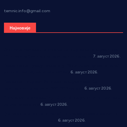
temnic.info@gmail.com
Најновије
Општина Ћићевац наставља да подржава предузетнике:
10 нових субвенција за самозапошљавање
7. август 2026.
Вражогрнци чувају традицију: “Михољски сусрети села”
уз спортска надметања и забаву
6. август 2026.
Варварин подржао 25 нових предузетника: За
самозапошљавање по 380.000 динара
6. август 2026.
“Трстеник на Морави” од 10. до 16. августа: Богат програм
за све генерације
6. август 2026.
“Да се ради и гради по твом”: Трстеник улаже 4 милиона
динара у пројекте грађана
6. август 2026.