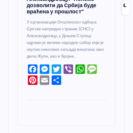
дозволити да Србија буде
враћена у прошлост”
У организацији Општинског одбора
Српске напредне странке (СНС) у
Александровцу, у Доњем Ступњу
одржан је велики народни сабор који је
окупио неколико хиљада мештана овог
дела Жупе, као и бројне…
F
M
T
Vi
W
M
a
e
w
b
h
e
Pi
E
S
c
ss
itt
er
at
ss
nt
m
h
e
e
er
s
a
er
ail
ar
b
n
A
g
e
e
o
g
p
e
st
o
er
p