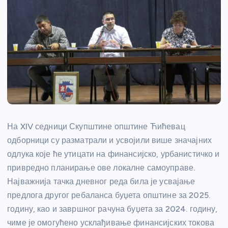
На XIV седници Скупштине општине Ћићевац
одборници су разматрали и усвојили више значајних
одлука које ће утицати на финансијско, урбанистичко и
привредно планирање ове локалне самоуправе.
Најважнија тачка дневног реда била је усвајање
предлога другог ребаланса буџета општине за 2025.
годину, као и завршног рачуна буџета за 2024. годину,
чиме је омогућено усклађивање финансијских токова