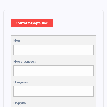
Контактирајте нас
Име
Имејл адреса
Предмет
Порука