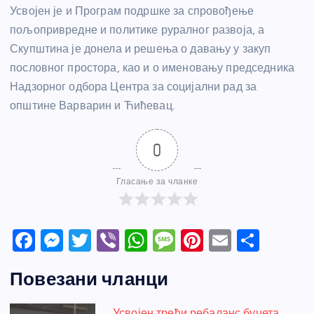
Усвојен је и Програм подршке за спровођење
пољопривредне и политике руралног развоја, а
Скупштина је донела и решења о давању у закуп
пословног простора, као и о именовању председника
Надзорног одбора Центра за социјални рад за
општине Варварин и Ћићевац.
0
Гласање за чланке
F
M
T
Vi
W
M
Pi
E
S
a
e
w
b
h
e
nt
m
h
Повезани чланци
c
ss
itt
er
at
ss
er
ail
ar
e
e
er
s
a
e
e
Усвојен трећи ребаланс буџета