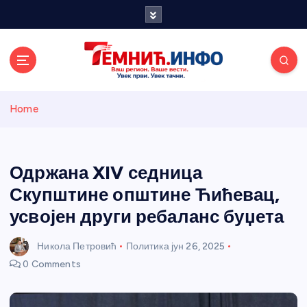
S
k
i
p
t
o
Темнићки
c
Home
o
n
информативн
t
e
Одржана XIV седница
и портал
n
Скупштине општине Ћићевац,
t
усвојен други ребаланс буџета
Никола Петровић
Политика
јун 26, 2025
0 Comments