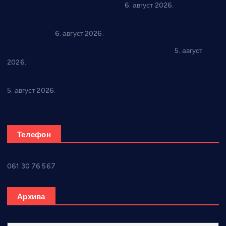
In memoriam: Тања Вилотијевић
6. август 2026.
Даница Петровић оживљава лик и дело Десанке
Максимовић
6. август 2026.
Александровац спреман за 61. “Жупску бербу”
5. август
2026.
Нова игралишта стижу у Бошњане, Доњи Катун и Парцане
5. август 2026.
Телефон
061 30 76 567
Архива