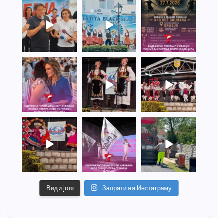
Види још
Запрати на Инстаграму