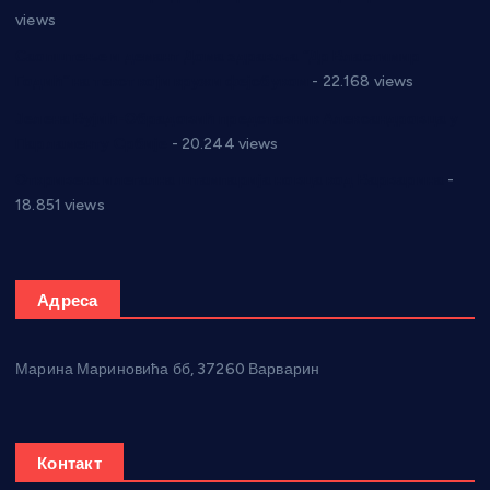
views
Саопштење и демант Дома здравља “Др Властимир
Годић” на текст који кружи фејсбуком
- 22.168 views
Јелена Вујић-Обрадовић представник Александровца у
Парламенту Србије
- 20.244 views
Откривена илегална штампарија новца код Варварина
-
18.851 views
Адреса
Марина Мариновића бб, 37260 Варварин
Контакт