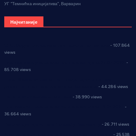
УГ “Темнићка иницијатива”, Варварин
Најчитаније
СНС: Осуда говора мржње и насиља над женама
- 107.864
views
Планска искључења електричне енергије за 27.07.2022.
-
85.708 views
Горан Макрагић директор, Ђорђе Бајић спортски
директор новог прволигаша из Варварина
- 44.286 views
Цене на крушевачким пијацама
- 38.990 views
Планска искључења електричне енергије за 19.05.2021.
-
36.664 views
Реконструкција хотела “Плажа” у Варварину
- 26.711 views
Апел за помоћ породици Марковић из Варварина
- 25.538