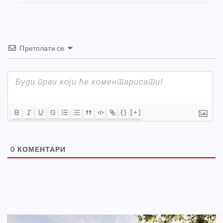
k
Претплати се
{}
[+]
0
КОМЕНТАРИ