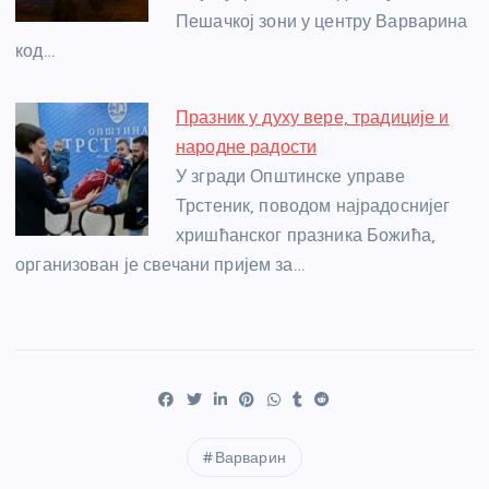
Пешачкој зони у центру Варварина
код…
Празник у духу вере, традиције и
народне радости
У згради Општинске управе
Трстеник, поводом најрадоснијег
хришћанског празника Божића,
организован је свечани пријем за…
Варварин