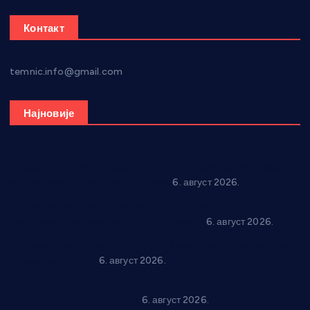
Контакт
temnic.info@gmail.com
Најновије
Вражогрнци чувају традицију: “Михољски сусрети села”
уз спортска надметања и забаву
6. август 2026.
Варварин подржао 25 нових предузетника: За
самозапошљавање по 380.000 динара
6. август 2026.
“Трстеник на Морави” од 10. до 16. августа: Богат програм
за све генерације
6. август 2026.
“Да се ради и гради по твом”: Трстеник улаже 4 милиона
динара у пројекте грађана
6. август 2026.