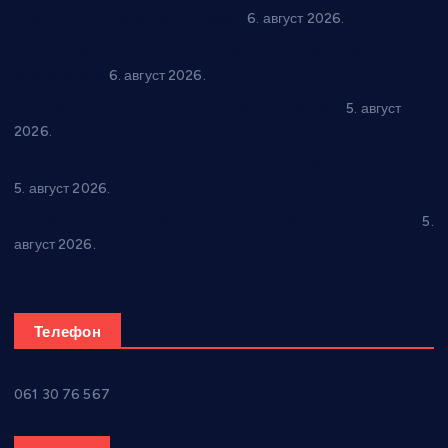
In memoriam: Тања Вилотијевић
6. август 2026.
Даница Петровић оживљава лик и дело Десанке
Максимовић
6. август 2026.
Александровац спреман за 61. “Жупску бербу”
5. август
2026.
Нова игралишта стижу у Бошњане, Доњи Катун и Парцане
5. август 2026.
У Ћићевцу одржана Конференција клубова Зоне “Запад”
5.
август 2026.
Телефон
061 30 76 567