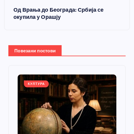
е
Од Врања до Београда: Србија се
т
окупила у Орашју
а
њ
Повезани постови
е
ч
л
КУЛТУРА
а
н
к