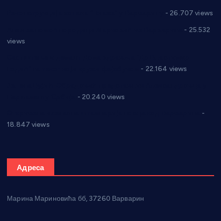
Реконструкција хотела “Плажа” у Варварину
- 26.707 views
Апел за помоћ породици Марковић из Варварина
- 25.532
views
Саопштење и демант Дома здравља “Др Властимир
Годић” на текст који кружи фејсбуком
- 22.164 views
Јелена Вујић-Обрадовић представник Александровца у
Парламенту Србије
- 20.240 views
Откривена илегална штампарија новца код Варварина
-
18.847 views
Адреса
Марина Мариновића бб, 37260 Варварин