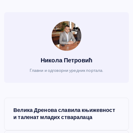
Никола Петровић
Главни и одговорни уредник портала.
К
Велика Дренова славила књижевност
р
и таленат младих стваралаца