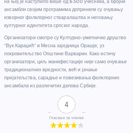
на њој је наступило више од 6.500 учесника, а бројни
ансамбли својим програмима допринели су очувању
изворног фолклорног стваралаштва и неговању
културног идентитета српског народа.
Организатори смотре су Културно-уметничко друштво
“Вук Караџић” и Месна заједница Орашје, уз
покровитељство Општине Варварин. Како истичу
организатори, циљ манифестације није само очување
традиционалних вредности, већ и јачање
пријатељства, сарадње и повезивања фолклорних
ансамбала из различитих делова Србије.
4
Гласање за чланке