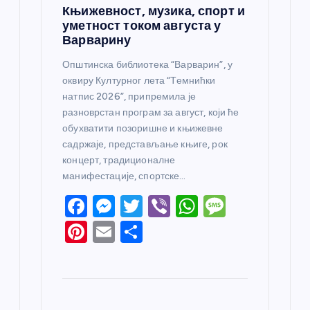
Књижевност, музика, спорт и
уметност током августа у
Варварину
Општинска библиотека “Варварин”, у
оквиру Културног лета “Темнићки
натпис 2026”, припремила је
разноврстан програм за август, који ће
обухватити позоришне и књижевне
садржаје, представљање књиге, рок
концерт, традиционалне
манифестације, спортске…
F
M
T
Vi
W
M
a
e
w
b
h
e
Pi
E
S
c
ss
itt
er
at
ss
nt
m
h
e
e
er
s
a
er
ail
ar
b
n
A
g
e
e