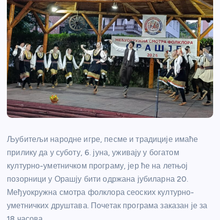
Љубитељи народне игре, песме и традиције имаће
прилику да у суботу, 6. јуна, уживају у богатом
културно-уметничком програму, јер ће на летњој
позорници у Орашју бити одржана јубиларна 20.
Међуокружна смотра фолклора сеоских културно-
уметничких друштава. Почетак програма заказан је за
18 часова.