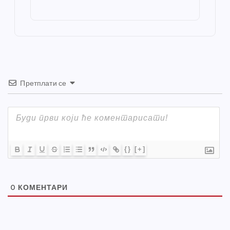
o
g
p
e
st
o
er
p
k
Претплати се
{}
[+]
0
КОМЕНТАРИ