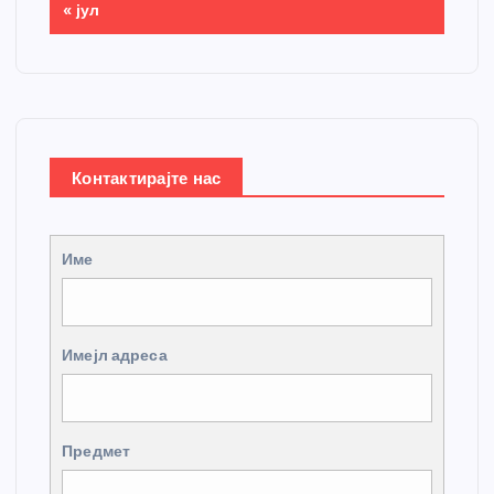
« јул
Контактирајте нас
Име
Имејл адреса
Предмет