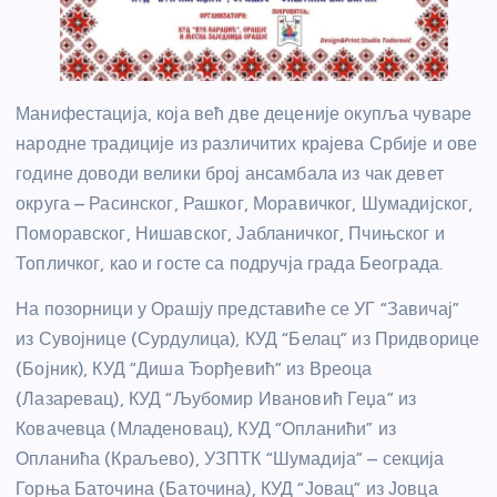
Манифестација, која већ две деценије окупља чуваре
народне традиције из различитих крајева Србије и ове
године доводи велики број ансамбала из чак девет
округа – Расинског, Рашког, Моравичког, Шумадијског,
Поморавског, Нишавског, Јабланичког, Пчињског и
Топличког, као и госте са подручја града Београда.
На позорници у Орашју представиће се УГ “Завичај”
из Сувојнице (Сурдулица), КУД “Белац” из Придворице
(Бојник), КУД “Диша Ђорђевић” из Вреоца
(Лазаревац), КУД “Љубомир Ивановић Геџа” из
Ковачевца (Младеновац), КУД “Опланићи” из
Опланића (Краљево), УЗПТК “Шумадија” – секција
Горња Баточина (Баточина), КУД “Јовац” из Јовца