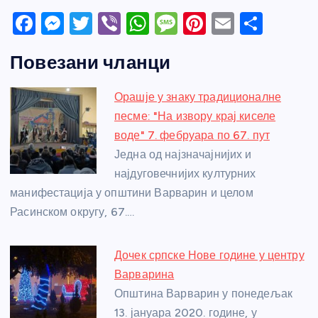
F
M
T
Vi
W
M
Pi
E
S
a
e
w
b
h
e
nt
m
h
Повезани чланци
c
ss
itt
er
at
ss
er
ail
ar
e
e
er
s
a
e
e
Орашје у знаку традиционалне
b
n
A
g
st
песме: "На извору крај киселе
o
g
p
e
воде" 7. фебруара по 67. пут
o
er
p
Једна од најзначајнијих и
најдуговечнијих културних
k
манифестација у општини Варварин и целом
Расинском округу, 67.…
Дочек српске Нове године у центру
Варварина
Општина Варварин у понедељак
13. јануара 2020. године, у