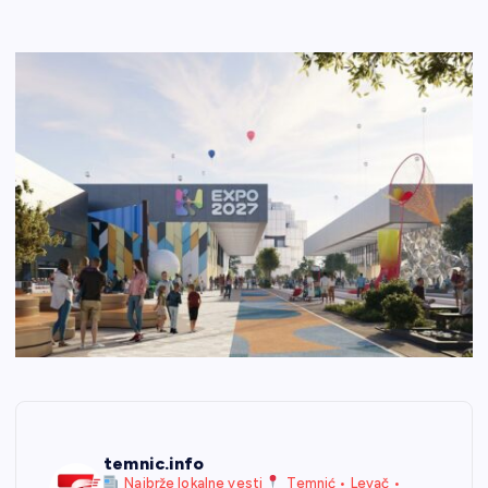
temnic.info
Najbrže lokalne vesti
Temnić • Levač •