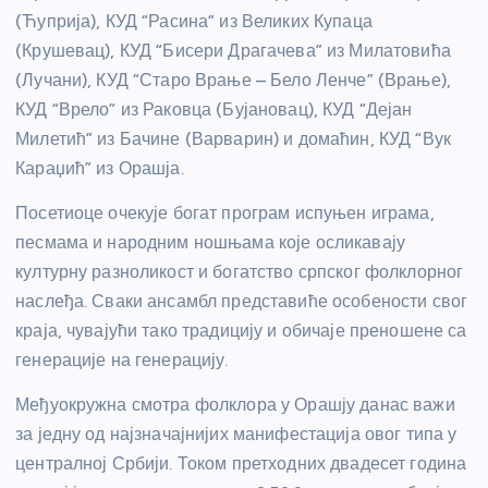
(Ћуприја), КУД “Расина” из Великих Купаца
(Крушевац), КУД “Бисери Драгачева” из Милатовића
(Лучани), КУД “Старо Врање – Бело Ленче” (Врање),
КУД “Врело” из Раковца (Бујановац), КУД “Дејан
Милетић” из Бачине (Варварин) и домаћин, КУД “Вук
Караџић” из Орашја.
Посетиоце очекује богат програм испуњен играма,
песмама и народним ношњама које осликавају
културну разноликост и богатство српског фолклорног
наслеђа. Сваки ансамбл представиће особености свог
краја, чувајући тако традицију и обичаје преношене са
генерације на генерацију.
Међуокружна смотра фолклора у Орашју данас важи
за једну од најзначајнијих манифестација овог типа у
централној Србији. Током претходних двадесет година