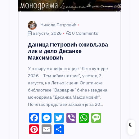
а
Никола Петровић
август 6, 2026
0 Comments
Даница Петровић оживљава
лик и дело Десанке
Максимовић
У оквиру манифестације “Лето културе
2026 – Темнићки натпис”, у петак, 7.
августа, на Летњој сцени Општинске
библиотеке “Варварин” биће изведена
монодрама “Десанка Максимовић”.
Почетак представе заказан је за 20…
F
M
T
Vi
W
M
a
e
w
b
h
e
Pi
E
S
c
ss
itt
er
at
ss