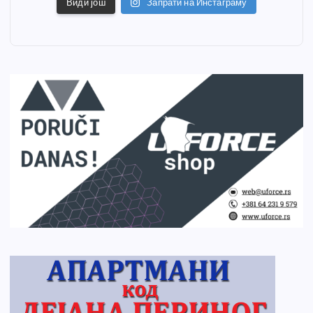
Види још
Запрати на Инстаграму