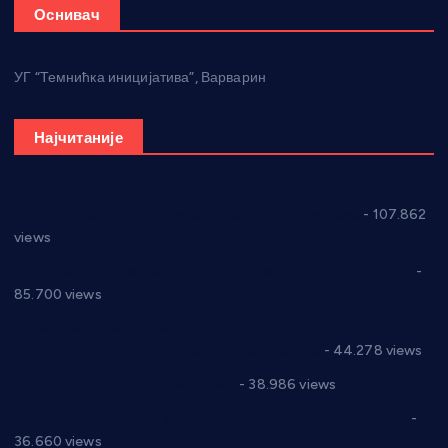
Оснивач
УГ “Темнићка иницијатива”, Варварин
Најчитаније
СНС: Осуда говора мржње и насиља над женама
- 107.862
views
Планска искључења електричне енергије за 27.07.2022.
-
85.700 views
Горан Макрагић директор, Ђорђе Бајић спортски
директор новог прволигаша из Варварина
- 44.278 views
Цене на крушевачким пијацама
- 38.986 views
Планска искључења електричне енергије за 19.05.2021.
-
36.660 views