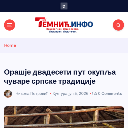
S
k
i
p
t
o
Темнићки
c
Home
o
n
информативн
t
e
Орашје двадесети пут окупља
и портал
n
чуваре српске традиције
t
Никола Петровић
Култура
јун 5, 2026
0 Comments