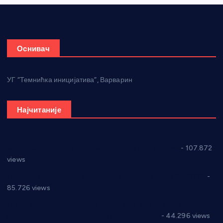
Оснивач
УГ “Темнићка иницијатива”, Варварин
Најчитаније
СНС: Осуда говора мржње и насиља над женама
- 107.872
views
Планска искључења електричне енергије за 27.07.2022.
-
85.726 views
Горан Макрагић директор, Ђорђе Бајић спортски
директор новог прволигаша из Варварина
- 44.296 views