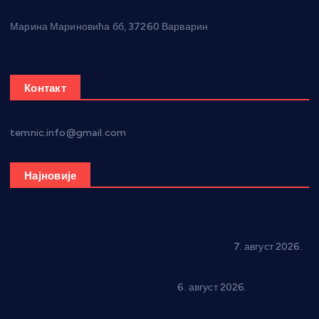
Марина Мариновића бб, 37260 Варварин
Контакт
temnic.info@gmail.com
Најновије
Општина Ћићевац наставља да подржава предузетнике:
10 нових субвенција за самозапошљавање
7. август 2026.
Вражогрнци чувају традицију: “Михољски сусрети села”
уз спортска надметања и забаву
6. август 2026.
Варварин подржао 25 нових предузетника: За