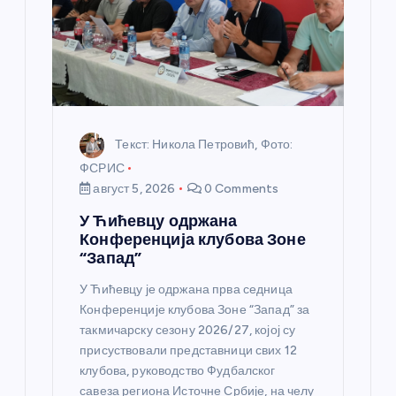
н
к
а
Текст: Никола Петровић, Фото:
ФСРИС
август 5, 2026
0 Comments
У Ћићевцу одржана
Конференција клубова Зоне
“Запад”
У Ћићевцу је одржана прва седница
Конференције клубова Зоне “Запад” за
такмичарску сезону 2026/27, којој су
присуствовали представници свих 12
клубова, руководство Фудбалског
савеза региона Источне Србије, на челу