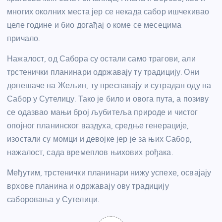
многих околних места јер се некада сабор ишчекивао
целе године и био догађај о коме се месецима
причало.
Нажалост, од Сабора су остали само трагови, али
трстенички планинари одржавају ту традицију. Они
допешаче на Жељин, ту преспавају и сутрадан оду на
Сабор у Сутелицу. Тако је било и овога пута, а позиву
се одазвао мањи број љубитеља природе и чистог
опојног планинског ваздуха, средње генерације,
изостали су момци и девојке јер је за њих Сабор,
нажалост, сада времеплов њихових рођака.
Међутим, трстенички планинари нижу успехе, освајају
врхове планина и одржавају ову традицију
саборовања у Сутелици.