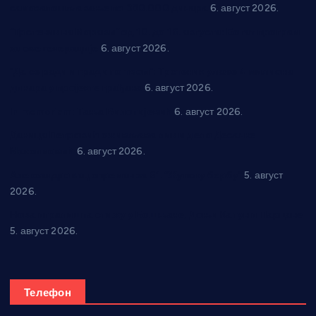
самозапошљавање по 380.000 динара
6. август 2026.
“Трстеник на Морави” од 10. до 16. августа: Богат програм
за све генерације
6. август 2026.
“Да се ради и гради по твом”: Трстеник улаже 4 милиона
динара у пројекте грађана
6. август 2026.
In memoriam: Тања Вилотијевић
6. август 2026.
Даница Петровић оживљава лик и дело Десанке
Максимовић
6. август 2026.
Александровац спреман за 61. “Жупску бербу”
5. август
2026.
Нова игралишта стижу у Бошњане, Доњи Катун и Парцане
5. август 2026.
Телефон