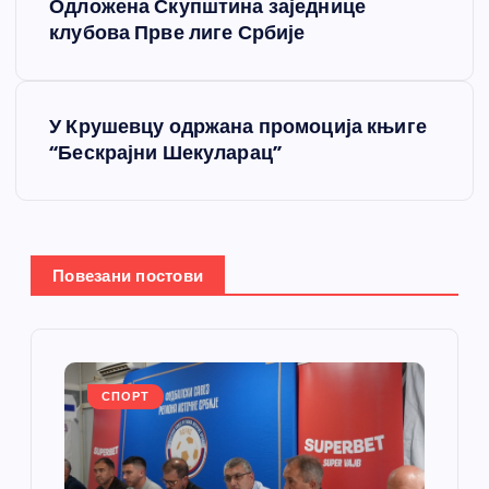
Одложена Скупштина заједнице
р
клубова Прве лиге Србије
е
У Крушевцу одржана промоција књиге
т
“Бескрајни Шекуларац”
а
њ
Повезани постови
е
ч
л
СПОРТ
а