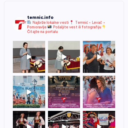
temnic.info
Najbrže lokalne vesti
Temnić • Levač •
Pomoravlje
Pošaljite vest ili fotografiju
Čitajte na portalu