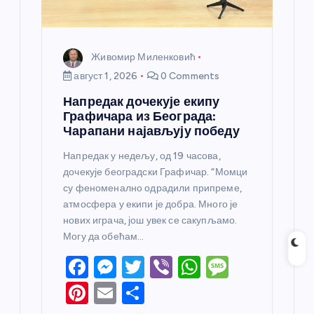
Живомир Миленковић
август 1, 2026
0 Comments
Напредак дочекује екипу
Графичара из Београда:
Чарапани најављују победу
Напредак у недељу, од 19 часова,
дочекује београдски Графичар. “Момци
су феноменално одрадили припреме,
атмосфера у екипи је добра. Много је
нових играча, још увек се сакупљамо.
Могу да обећам…
F
M
T
Vi
W
M
a
e
w
b
h
e
Pi
E
S
c
ss
itt
er
at
ss