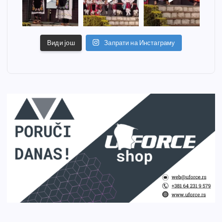
Види још
Запрати на Инстаграму