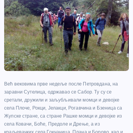
Већ вековима прве недеље после Петровдана, на
заравни Сутелица, одржавао се Сабор. Ту су се
сретали, дружили и заљубљивали момци и девојке
села Плоче, Рокци, Јелакци, Рогавчина и Бзеница са
Жупске стране, са стране Рашке момци и девојке из
села Ковачи, Боће, Предоле и Дрење, а из
краљевачких села Гокчаница, Плана и Борово, као и