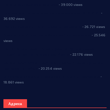
Цене на крушевачким пијацама
- 39.000 views
Планска искључења електричне енергије за 19.05.2021.
-
36.692 views
Реконструкција хотела “Плажа” у Варварину
- 26.721 views
Апел за помоћ породици Марковић из Варварина
- 25.546
views
Саопштење и демант Дома здравља “Др Властимир
Годић” на текст који кружи фејсбуком
- 22.176 views
Јелена Вујић-Обрадовић представник Александровца у
Парламенту Србије
- 20.254 views
Откривена илегална штампарија новца код Варварина
-
18.861 views
Адреса