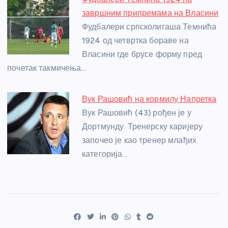
завршним припремама на Власини
Фудбалери српсколигаша Темнића
1924 од четвртка бораве на
Власини где брусе форму пред
почетак такмичења…
Вук Рашовић на кормилу Напретка
Вук Рашовић (43) рођен је у
Дортмунду. Тренерску каријеру
започео је као тренер млађих
категорија…