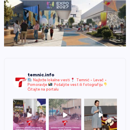
temnic.info
Najbrže lokalne vesti
Temnić • Levač •
Pomoravlje
Pošaljite vest ili fotografiju
Čitajte na portalu