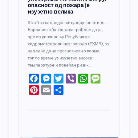
опасност од пожара је
изузетно велика
Штаб за ванредне ситуације општине
Варварин обавештава грађане да је,
према упозорењу Републичког
хидрометеоролошког завода (РХМЗ), за
наредне дане прогнозирано веома
топло време уз изузетно високе
температуре и повећан ризик…
F
M
T
Vi
W
M
a
e
w
b
h
e
Pi
E
S
c
ss
itt
er
at
ss
nt
m
h
e
e
er
s
a
er
ail
ar
b
n
A
g
e
e
o
g
p
e
st
o
er
p