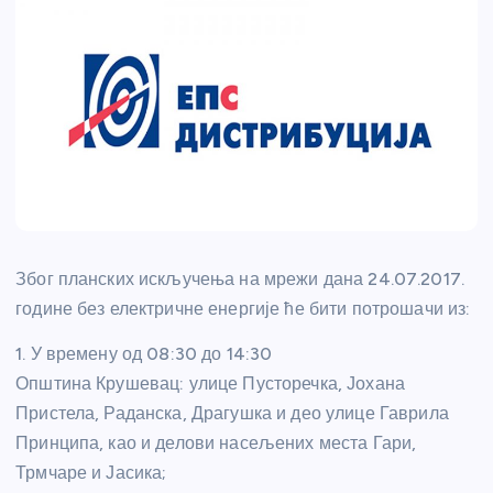
Због планских искључења на мрежи дана 24.07.2017.
године без електричне енергије ће бити потрошачи из:
1. У времену од 08:30 до 14:30
Општина Крушевац: улице Пусторечка, Јохана
Пристела, Раданска, Драгушка и део улице Гаврила
Принципа, као и делови насељених места Гари,
Трмчаре и Јасика;