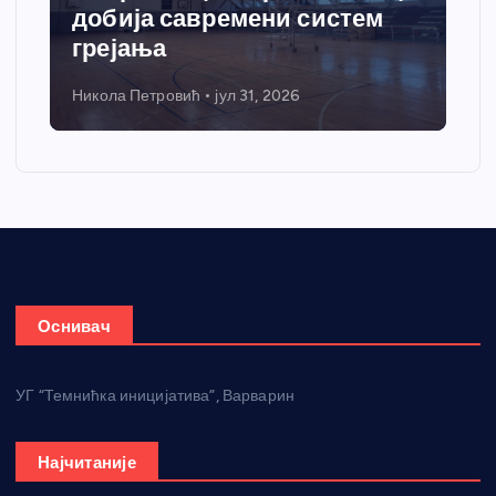
добија савремени систем
грејања
Никола Петровић
јул 31, 2026
Оснивач
УГ “Темнићка иницијатива”, Варварин
Најчитаније