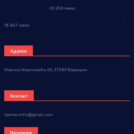
Јелена Вујић-Обрадовић представник Александровца у
Парламенту Србије
- 20.258 views
Откривена илегална штампарија новца код Варварина
-
18.867 views
Адреса
Марина Мариновића бб, 37260 Варварин
Контакт
temnic.info@gmail.com
Најновије