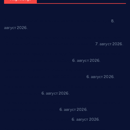
“Долина Бачине” кренула у уређење кутка за младе
8.
август 2026.
Општина Ћићевац наставља да подржава предузетнике:
10 нових субвенција за самозапошљавање
7. август 2026.
Вражогрнци чувају традицију: “Михољски сусрети села”
уз спортска надметања и забаву
6. август 2026.
Варварин подржао 25 нових предузетника: За
самозапошљавање по 380.000 динара
6. август 2026.
“Трстеник на Морави” од 10. до 16. августа: Богат програм
за све генерације
6. август 2026.
“Да се ради и гради по твом”: Трстеник улаже 4 милиона
динара у пројекте грађана
6. август 2026.
In memoriam: Тања Вилотијевић
6. август 2026.
Даница Петровић оживљава лик и дело Десанке