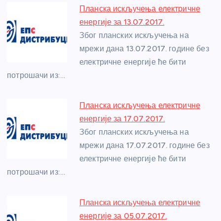
e
e
er
s
a
e
e
Планска искључења електричне
b
n
A
g
st
енергије за 13.07.2017.
o
g
p
e
Због планских искључења на
o
er
p
мрежи дана 13.07.2017. године без
електричне енергије ће бити
k
потрошачи из:…
Планска искључења електричне
енергије за 17.07.2017.
Због планских искључења на
мрежи дана 17.07.2017. године без
електричне енергије ће бити
потрошачи из:…
Планска искључења електричне
енергије за 05.07.2017.