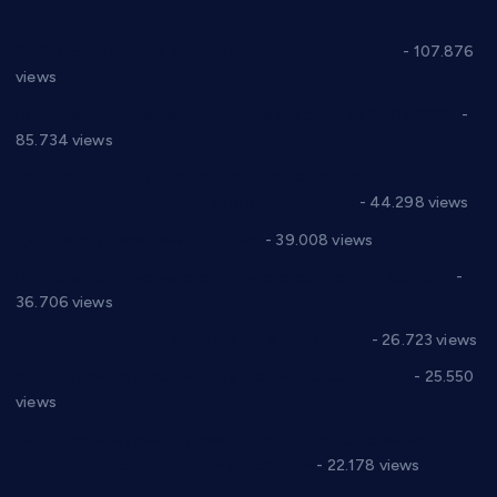
СНС: Осуда говора мржње и насиља над женама
- 107.876
views
Планска искључења електричне енергије за 27.07.2022.
-
85.734 views
Горан Макрагић директор, Ђорђе Бајић спортски
директор новог прволигаша из Варварина
- 44.298 views
Цене на крушевачким пијацама
- 39.008 views
Планска искључења електричне енергије за 19.05.2021.
-
36.706 views
Реконструкција хотела “Плажа” у Варварину
- 26.723 views
Апел за помоћ породици Марковић из Варварина
- 25.550
views
Саопштење и демант Дома здравља “Др Властимир
Годић” на текст који кружи фејсбуком
- 22.178 views