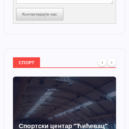
Контактирајте нас
СПОРТ
Спортски центар “Ћићевац”