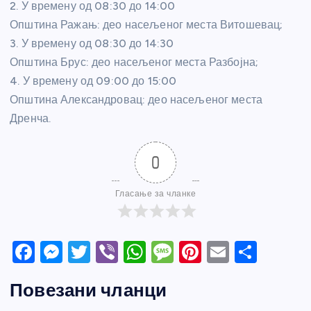
2. У времену од 08:30 до 14:00
Општина Ражањ: део насељеног места Витошевац;
3. У времену од 08:30 до 14:30
Општина Брус: део насељеног места Разбојна;
4. У времену од 09:00 до 15:00
Општина Александровац: део насељеног места
Дренча.
0
Гласање за чланке
F
M
T
Vi
W
M
Pi
E
S
a
e
w
b
h
e
nt
m
h
Повезани чланци
c
ss
itt
er
at
ss
er
ail
ar