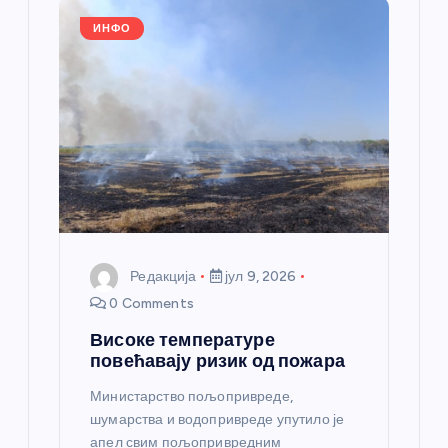
k
ИНФО
Редакција
јул 9, 2026
0 Comments
Високе температуре
повећавају ризик од пожара
Министарство пољопривреде,
шумарства и водопривреде упутило је
апел свим пољопривредним