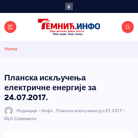
S
k
i
p
t
o
Темнићки
c
Home
o
n
информативн
t
e
Планска искључења
и портал
n
електричне енергије за
t
24.07.2017.
Редакција
Инфо
,
Планска искључења
јул 23, 2017
0 Comments