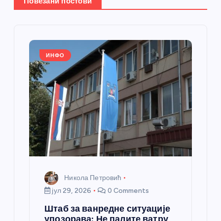
Повезани постови
е
ч
л
ИНФО
а
н
к
а
Никола Петровић
јул 29, 2026
0 Comments
Штаб за ванредне ситуације
упозорава: Не палите ватру,