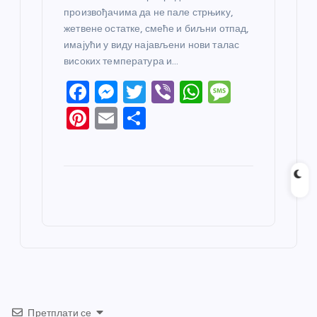
произвођачима да не пале стрњику,
жетвене остатке, смеће и биљни отпад,
имајући у виду најављени нови талас
високих температура и…
F
M
T
Vi
W
M
a
e
w
b
h
e
Pi
E
S
c
ss
itt
er
at
ss
nt
m
h
e
e
er
s
a
er
ail
ar
b
n
A
g
e
e
o
g
p
e
st
o
er
p
k
Претплати се