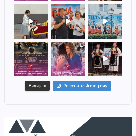
Види још
Запрати на Инстаграму