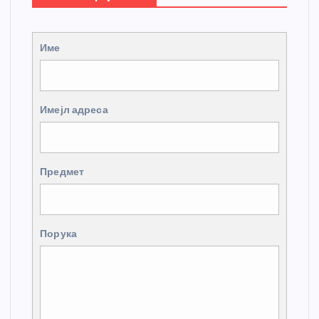
Име
Имејл адреса
Предмет
Порука